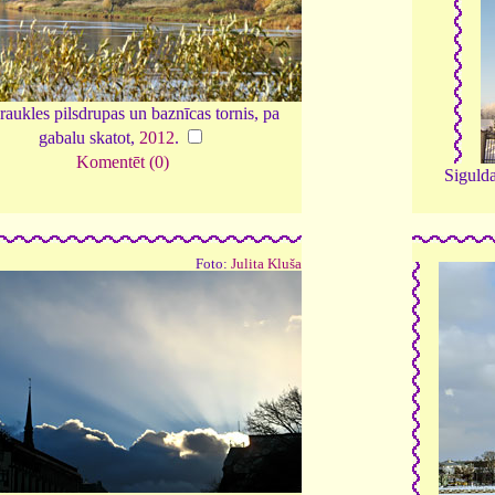
raukles pilsdrupas un baznīcas tornis, pa
gabalu skatot,
2012
.
Komentēt (0)
Siguld
Foto:
Julita Kluša