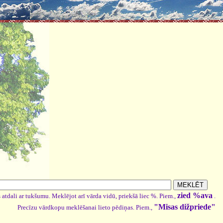
zied %ava
 atdali ar tukšumu. Meklējot arī vārda vidū, priekšā liec %. Piem.,
.
"Misas dižpriede"
Precīzu vārdkopu meklēšanai lieto pēdiņas. Piem.,