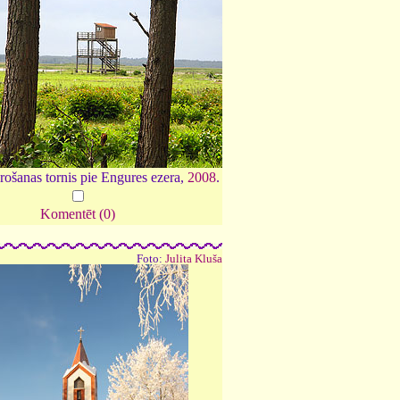
ošanas tornis pie Engures ezera,
2008
.
Komentēt (0)
Foto:
Julita Kluša