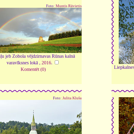
Foto:
Muntis Rāvietis
ļu jeb Zobola vējdzirnavas Rūnas kalnā
varavīksnes lokā ,
2016
.
Liepkalnes
Komentēt (0)
Foto:
Julita Kluša