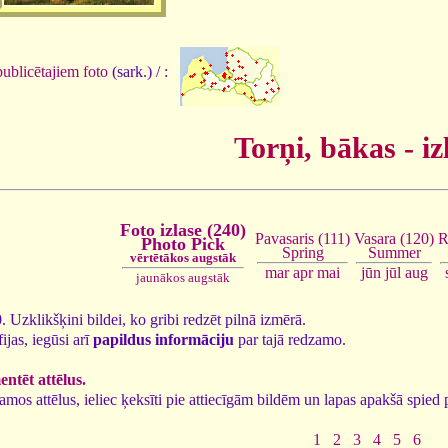
ublicētajiem foto
(sark.) / :
Torņi, bākas - iz
Foto izlase (240)
Vasara (120)
R
Pavasaris (111)
Photo Pick
Summer
Spring
vērtētākos augstāk
jūn
jūl
aug
mar
apr
mai
jaunākos augstāk
0. Uzklikšķini bildei, ko gribi redzēt pilnā izmērā.
ijas, iegūsi arī
papildus informāciju
par tajā redzamo.
ntēt attēlus.
īkamos attēlus, ieliec ķeksīti pie attiecīgām bildēm un lapas apakšā spie
1
2
3
4
5
6