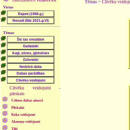
Daba.dziedava.lv
VEIDOTĀJI
Tēmas >
Cilvēku veidoj
Vietas
Tēmas
Cilvēku veidojumi -
pārskats
Celtnes dabas ainavā
Pilskalni
Koka veidojumi
Akmeņu veidojumi
Tilti