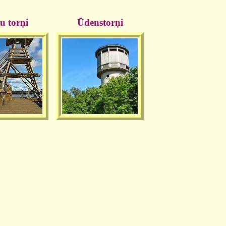
u torņi
Ūdenstorņi