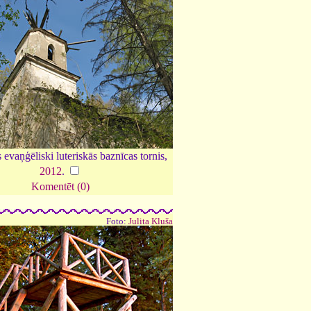
 evaņģēliski luteriskās baznīcas tornis,
2012
.
Komentēt (0)
Foto:
Julita Kluša