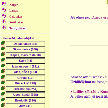
Karjeri
Laipas
Ceļi, takas
Atradnes pēc
Dziedavā p
Strūklakas
Torņi, bākas
Konkrēti dabas objekti
Atlasīto attēlu skaits: 24
Uzklikšķinot
uz fotogrāf
Skatīties slīdrādi
/
Kome
Ja vēlies atzīmēt īpaši t