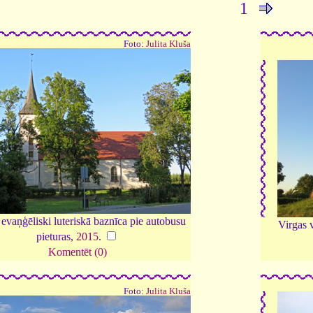
1
Foto:
Julita Kluša
evaņģēliski luteriskā baznīca pie autobusu
Virgas 
pieturas,
2015
.
Komentēt (0)
Foto:
Julita Kluša