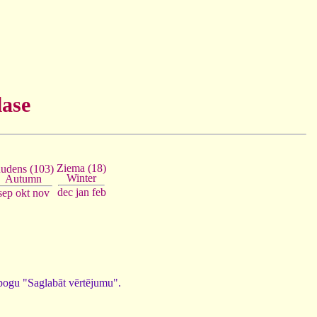
lase
Ziema (18)
udens (103)
Winter
Autumn
dec
jan
feb
sep
okt
nov
d pogu "Saglabāt vērtējumu".