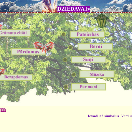
DZIEDAVA.lv
un
Ievadi >2 simbolus.
Vārdus