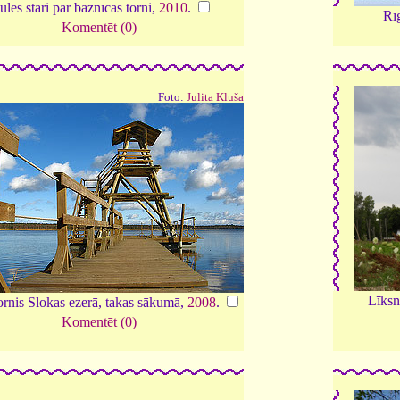
ules stari pār baznīcas torni,
2010
.
Rī
Komentēt (0)
Foto:
Julita Kluša
Līksn
ornis Slokas ezerā, takas sākumā,
2008
.
Komentēt (0)