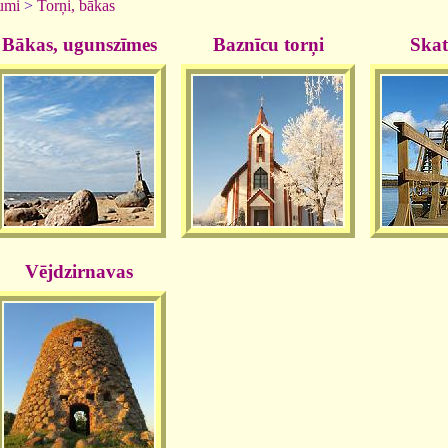
umi
>
Torņi, bākas
Bākas, ugunszīmes
Baznīcu torņi
Skat
Vējdzirnavas