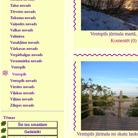
Talsu novads
Tērvetes novads
Tukuma novads
Vaiņodes novads
Valkas novads
Ventspils jūrmala martā
Valmiera
Komentēt (0)
Varakļānu novads
Vārkavas novads
Vecpiebalgas novads
Vecumnieku novads
Ventspils
Ventspils
Ventspils novads
Viesītes novads
Viļakas novads
Viļānu novads
Zilupes novads
Tēmas
Ventspils jūrmala no skatu lau