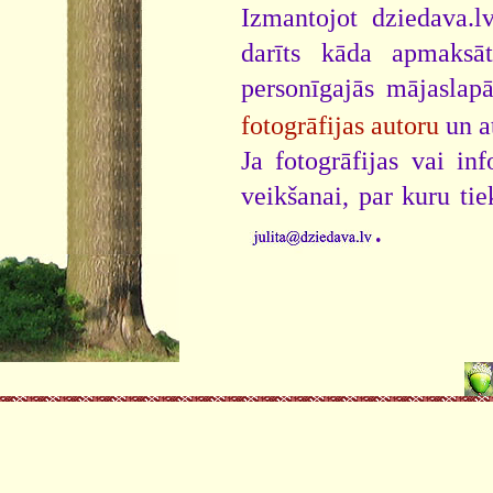
Izmantojot dziedava.lv
darīts kāda apmaksāt
personīgajās mājaslap
fotogrāfijas autoru
un a
Ja fotogrāfijas vai i
veikšanai, par kuru ti
.