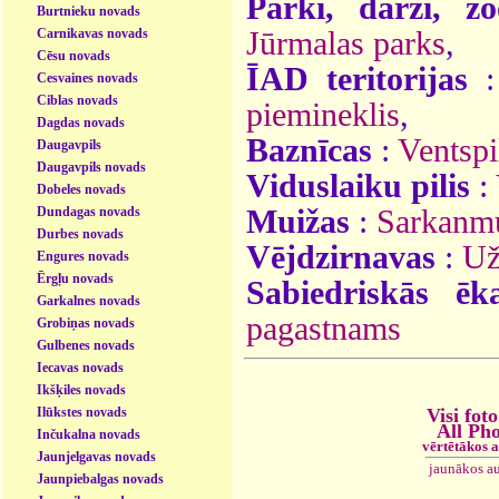
Parki, dārzi, zo
Burtnieku novads
Carnikavas novads
Jūrmalas parks
,
Cēsu novads
ĪAD teritorijas
Cesvaines novads
Ciblas novads
piemineklis
,
Dagdas novads
Baznīcas
:
Ventspi
Daugavpils
Daugavpils novads
Viduslaiku pilis
:
Dobeles novads
Dundagas novads
Muižas
:
Sarkanm
Durbes novads
Vējdzirnavas
:
Už
Engures novads
Ērgļu novads
Sabiedriskās ēk
Garkalnes novads
pagastnams
Grobiņas novads
Gulbenes novads
Iecavas novads
Ikšķiles novads
Ilūkstes novads
Visi foto
All Ph
Inčukalna novads
vērtētākos 
Jaunjelgavas novads
jaunākos a
Jaunpiebalgas novads