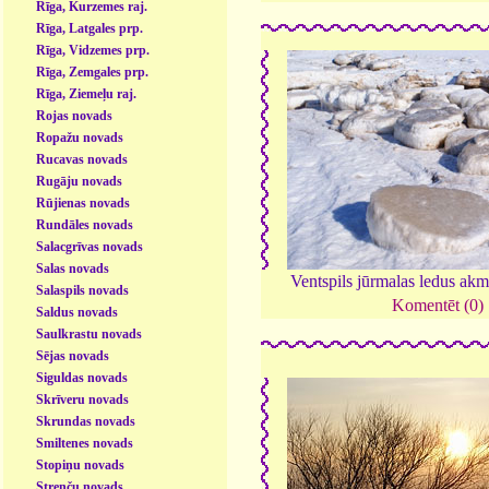
Rīga, Kurzemes raj.
Rīga, Latgales prp.
Rīga, Vidzemes prp.
Rīga, Zemgales prp.
Rīga, Ziemeļu raj.
Rojas novads
Ropažu novads
Rucavas novads
Rugāju novads
Rūjienas novads
Rundāles novads
Salacgrīvas novads
Salas novads
Ventspils jūrmalas ledus ak
Salaspils novads
Komentēt (0)
Saldus novads
Saulkrastu novads
Sējas novads
Siguldas novads
Skrīveru novads
Skrundas novads
Smiltenes novads
Stopiņu novads
Strenču novads