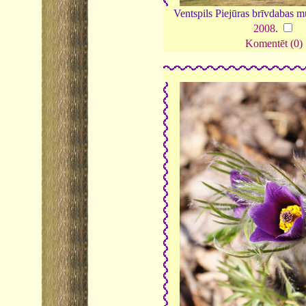
Ventspils Piejūras brīvdabas m
2008
.
Komentēt (0)