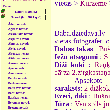
Daba.dziedava.lv
VEIDOTĀJI
Vietas >
Kurzeme
Vietas
Ādažu novads
Aglonas novads
Daba.dziedava.lv 
Aizkraukles novads
Aizputes novads
vietas fotografēti o
Aknīstes novads
Dabas takas
:
Būš
Alojas novads
Alsungas novads
Iežu atsegumi
:
St
Alūksnes novads
Diži koki
:
Reņķ
Amatas novads
Apes novads
dārza 2.zirgkastaņ
Auces novads
Babītes novads
Apsekoto
Baldones novads
saraksts
:
2 dižkok
Baltinavas novads
Balvu novads
Ezeri, dīķi
:
Būšni
Bauskas novads
Jūra
:
Ventspils j
Beverīnas novads
Brocēnu novads