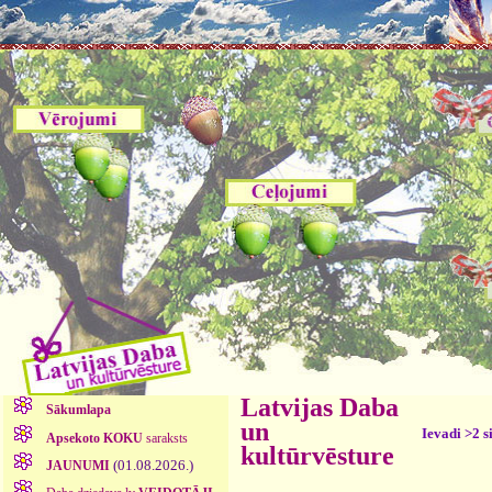
Latvijas Daba
Sākumlapa
un
Ievadi >2 s
Apsekoto KOKU
saraksts
kultūrvēsture
(01.08.2026.)
JAUNUMI