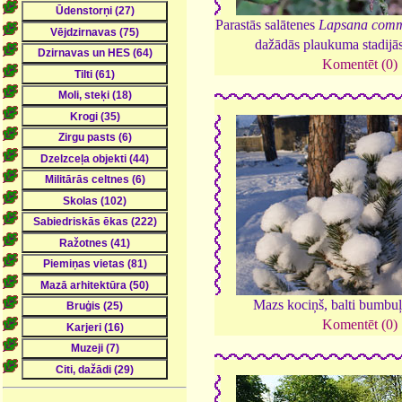
Parastās salātenes
Lapsana comm
dažādās plaukuma stadijā
Komentēt (0)
Mazs kociņš, balti bumbuļ
Komentēt (0)