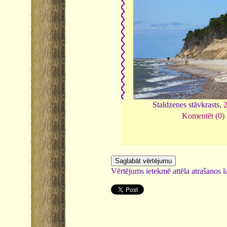
Staldzenes stāvkrasts,
Komentēt (0)
Vērtējums ietekmē attēla atrašanos la