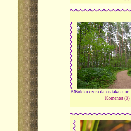
Būšnieku ezera dabas taka caur
Komentēt (0)