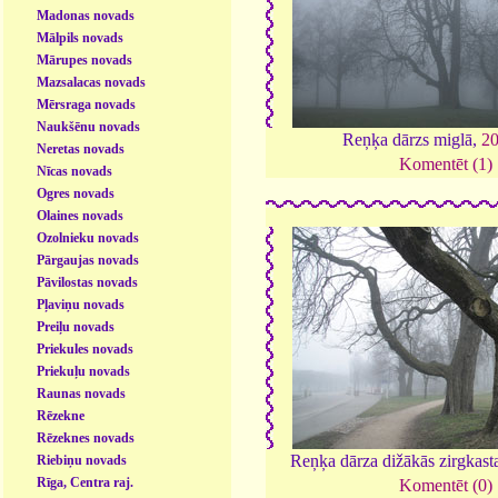
Madonas novads
Mālpils novads
Mārupes novads
Mazsalacas novads
Mērsraga novads
Naukšēnu novads
Reņķa dārzs miglā,
2
Neretas novads
Komentēt (1)
Nīcas novads
Ogres novads
Olaines novads
Ozolnieku novads
Pārgaujas novads
Pāvilostas novads
Pļaviņu novads
Preiļu novads
Priekules novads
Priekuļu novads
Raunas novads
Rēzekne
Rēzeknes novads
Reņķa dārza dižākās zirgkast
Riebiņu novads
Rīga, Centra raj.
Komentēt (0)