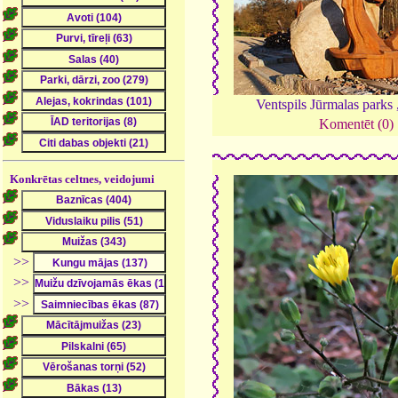
Ventspils Jūrmalas parks 
Komentēt (0)
Konkrētas celtnes, veidojumi
>>
>>
>>