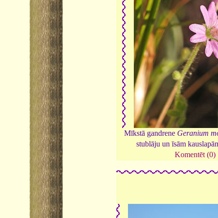
Mīkstā gandrene
Geranium mo
stublāju un īsām kauslap
Komentēt (0)