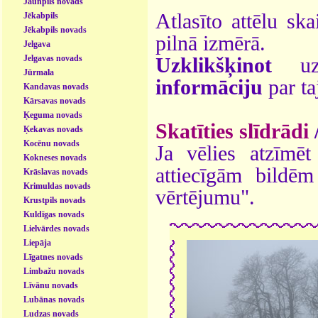
Jaunpils novads
Atlasīto attēlu ska
Jēkabpils
Jēkabpils novads
pilnā izmērā.
Jelgava
Jelgavas novads
Uzklikšķinot
uz 
Jūrmala
informāciju
par ta
Kandavas novads
Kārsavas novads
Ķeguma novads
Skatīties slīdrādi
Ķekavas novads
Kocēnu novads
Ja vēlies atzīmēt 
Kokneses novads
attiecīgām bildē
Krāslavas novads
Krimuldas novads
vērtējumu".
Krustpils novads
Kuldīgas novads
Lielvārdes novads
Liepāja
Līgatnes novads
Limbažu novads
Līvānu novads
Lubānas novads
Ludzas novads