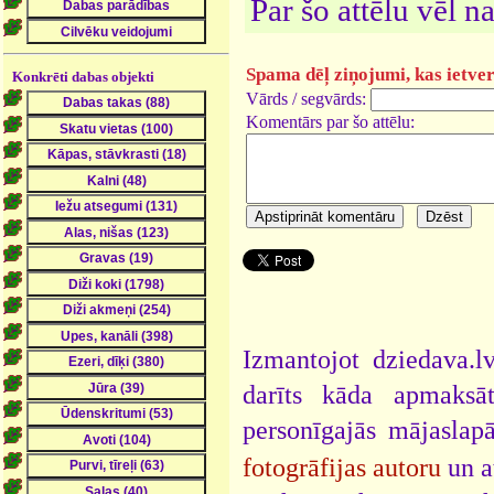
Par šo attēlu vēl 
Spama dēļ ziņojumi, kas ietver 
Konkrēti dabas objekti
Vārds / segvārds:
Komentārs par šo attēlu:
Izmantojot dziedava.lv
darīts kāda apmaksāt
personīgajās mājaslap
fotogrāfijas autoru
un a