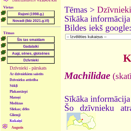
Daba.dziedava.lv
VEIDOTĀJI
Vietas
Tēmas >
Dzīvniek
Sīkāka informācija
Bildes iekš google
Tēmas
K
Dzīvnieki - pārskats
Machilidae
(skat
Ar dzīvniekiem saistīts
Dzīvnieku attīstība
Sūkļi
Plakantārpi
Sīkāka informācija
Matoņi
Medūzas
Šo dzīvnieku atr
Sliekas; dēles
Gliemji
Kukaiņi
Augutis