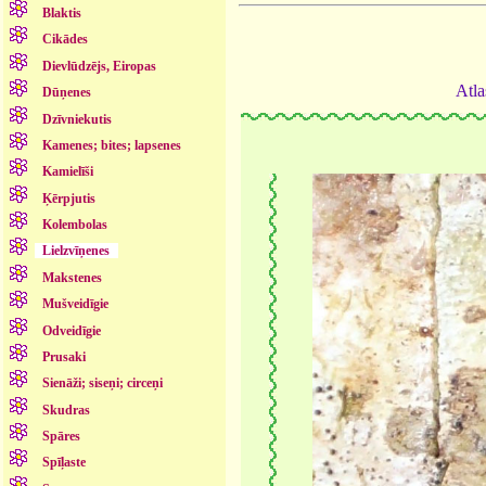
Blaktis
Cikādes
Dievlūdzējs, Eiropas
Atla
Dūņenes
Dzīvniekutis
Kamenes; bites; lapsenes
Kamielīši
Ķērpjutis
Kolembolas
Lielzvīņenes
Makstenes
Mušveidīgie
Odveidīgie
Prusaki
Sienāži; siseņi; circeņi
Skudras
Spāres
Spīļaste