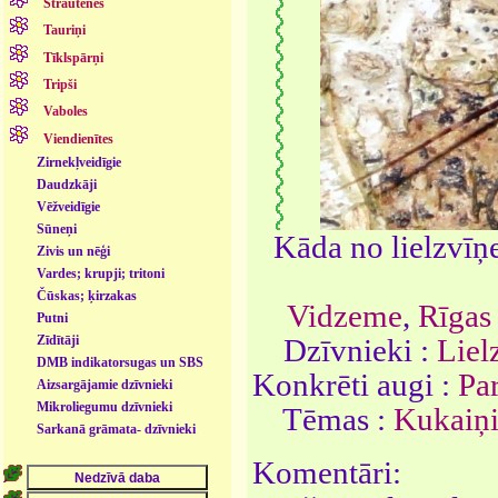
Strautenes
Tauriņi
Tīklspārņi
Tripši
Vaboles
Viendienītes
Zirnekļveidīgie
Daudzkāji
Vēžveidīgie
Sūneņi
Kāda no lielzvī
Zivis un nēģi
Vardes; krupji; tritoni
Čūskas; ķirzakas
Vidzeme
,
Rīgas
Putni
Dzīvnieki :
Liel
Zīdītāji
DMB indikatorsugas un SBS
Konkrēti augi :
Pa
- dzīvnieki
Aizsargājamie dzīvnieki
Mikroliegumu dzīvnieki
Tēmas :
Kukaiņ
Sarkanā grāmata- dzīvnieki
Komentāri: