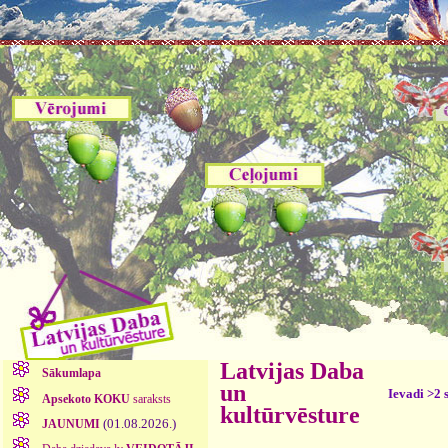
Latvijas Daba
Sākumlapa
un
Ievadi >2 
Apsekoto KOKU
saraksts
kultūrvēsture
(01.08.2026.)
JAUNUMI