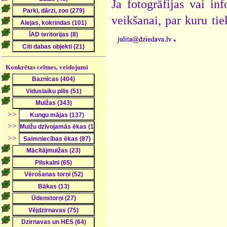
Ja fotogrāfijas vai i
veikšanai, par kuru ti
.
Konkrētas celtnes, veidojumi
>>
>>
>>