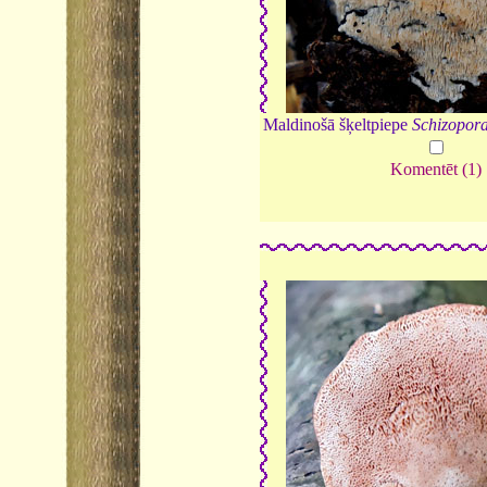
Maldinošā šķeltpiepe
Schizopor
Komentēt (1)