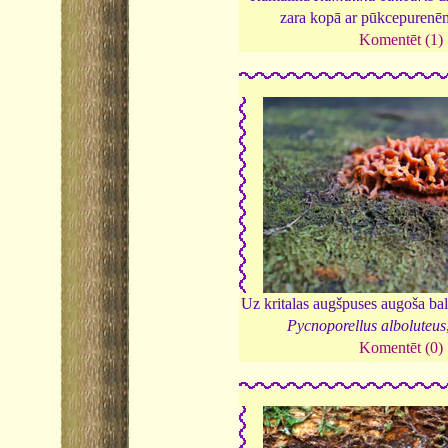
zara kopā ar pūkcepurenē
Komentēt (1)
Uz kritalas augšpuses augoša bal
Pycnoporellus alboluteus
Komentēt (0)