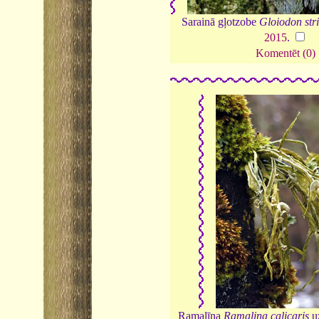
Sarainā gļotzobe
Gloiodon str
2015
.
Komentēt (0)
Ramalīna
Ramalina calicaris
u