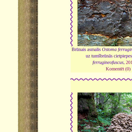
Brūnais asmalis
Ostoma ferrugi
uz tumšbrūnās cietpiepe
ferrugineofuscus
,
20
Komentēt (0)