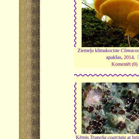
Ziemeļu klimakociste
Climacocy
apakšas,
2014
.
Komentēt (0)
Ķērpis
Trapelia coarctata
ar brū