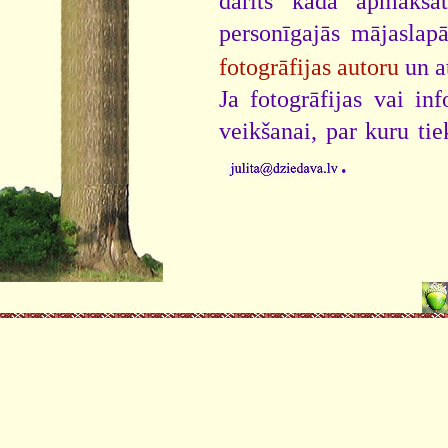
darīts kāda apmaksāt
personīgajās mājaslap
fotogrāfijas autoru
un a
Ja fotogrāfijas vai i
veikšanai, par kuru ti
.