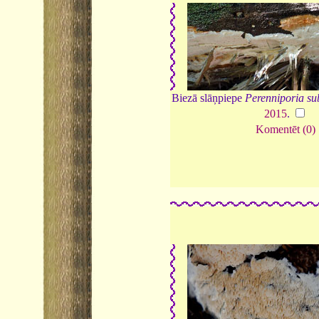
Biezā slāņpiepe
Perenniporia su
2015
.
Komentēt (0)