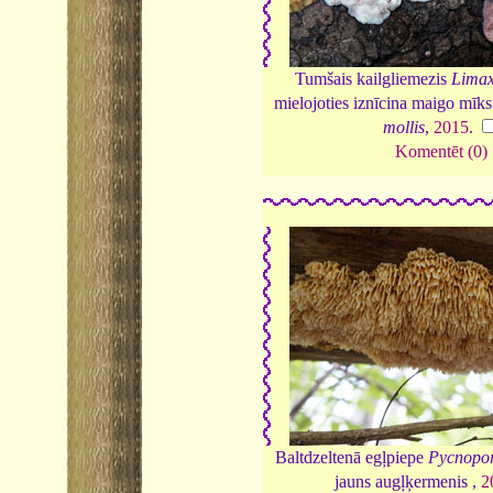
Tumšais kailgliemezis
Limax
mielojoties iznīcina maigo mīk
mollis
,
2015
.
Komentēt (0)
Baltdzeltenā egļpiepe
Pycnopor
jauns augļķermenis ,
2