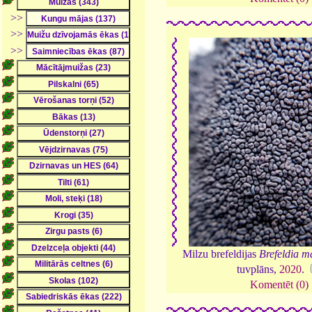
>>
>>
>>
Milzu brefeldijas
Brefeldia 
tuvplāns,
2020
.
Komentēt (0)