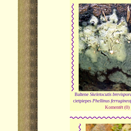
Baltene
Skeletocutis brevispor
cietpiepes
Phellinus ferrugineo
Komentēt (0)