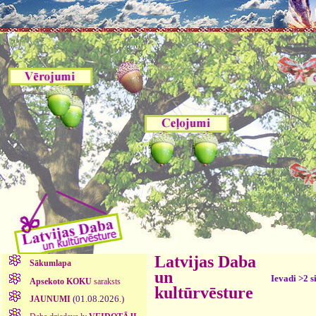
Latvijas Daba
Sākumlapa
un
Ievadi >2 s
Apsekoto KOKU
saraksts
kultūrvēsture
(01.08.2026.)
JAUNUMI