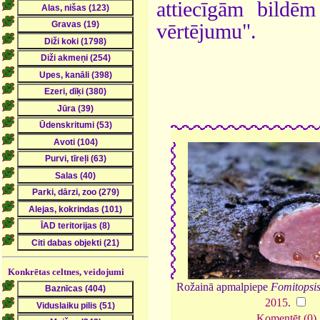
attiecīgām bildē
vērtējumu".
Konkrētas celtnes, veidojumi
Rožainā apmalpiepe
Fomitopsis
2015
.
Komentēt (0)