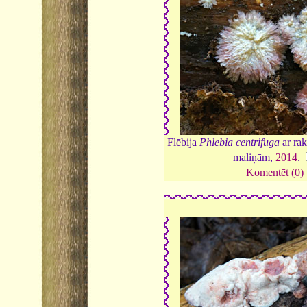
Flēbija
Phlebia centrifuga
ar ra
maliņām,
2014
.
Komentēt (0)