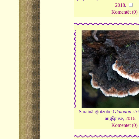
2018
.
Komentēt (0)
Sarainā gļotzobe
Gloiodon str
augšpuse,
2016
.
Komentēt (0)