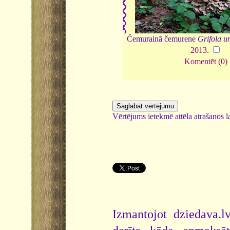
Čemurainā čemurene
Grifola u
2013
.
Komentēt (0)
Vērtējums ietekmē attēla atrašanos la
Izmantojot dziedava.lv