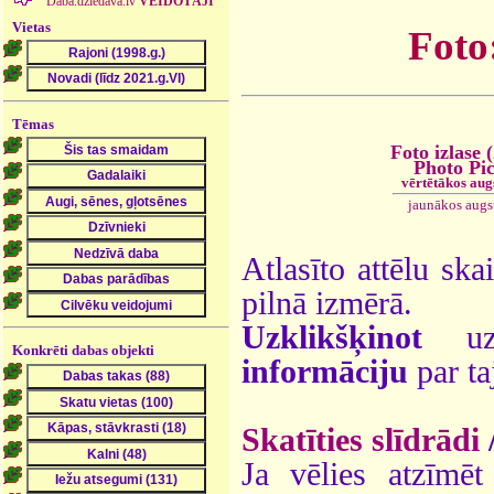
Daba.dziedava.lv
VEIDOTĀJI
Vietas
Foto:
Tēmas
Foto izlase 
Photo Pi
vērtētākos aug
jaunākos augs
Atlasīto attēlu ska
pilnā izmērā.
Uzklikšķinot
uz 
Konkrēti dabas objekti
informāciju
par ta
Skatīties slīdrādi
Ja vēlies atzīmēt 