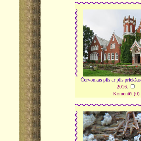
Červonkas pils ar pils priekša
2016
.
Komentēt (0)