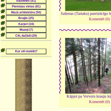
Salienas (Tartaku) pareizticīgo 
Komentēt (0)
Kāpjot pa Ververu krauju le
Komentēt (0)