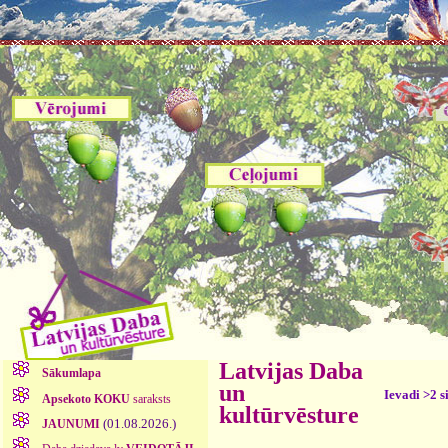
Latvijas Daba
Sākumlapa
un
Ievadi >2 s
Apsekoto KOKU
saraksts
kultūrvēsture
(01.08.2026.)
JAUNUMI