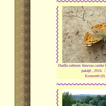
Dadžu raibenis
Vanessa cardui
L
pakājē ,
2016
.
Komentēt (0)