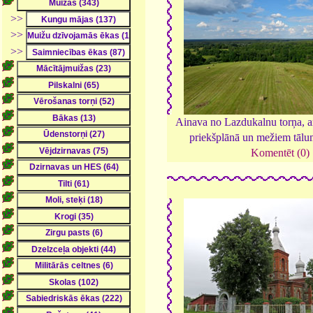
>>
>>
>>
Ainava no Lazdukalnu torņa, a
priekšplānā un mežiem tāl
Komentēt (0)