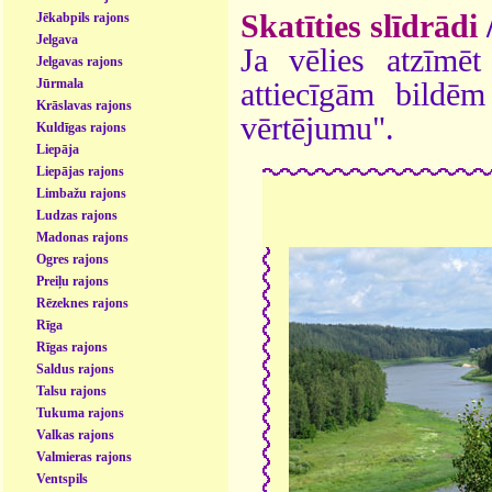
Skatīties slīdrādi
Jēkabpils rajons
Jelgava
Ja vēlies atzīmēt 
Jelgavas rajons
Jūrmala
attiecīgām bildē
Krāslavas rajons
vērtējumu".
Kuldīgas rajons
Liepāja
Liepājas rajons
Limbažu rajons
Ludzas rajons
Madonas rajons
Ogres rajons
Preiļu rajons
Rēzeknes rajons
Rīga
Rīgas rajons
Saldus rajons
Talsu rajons
Tukuma rajons
Valkas rajons
Valmieras rajons
Ventspils