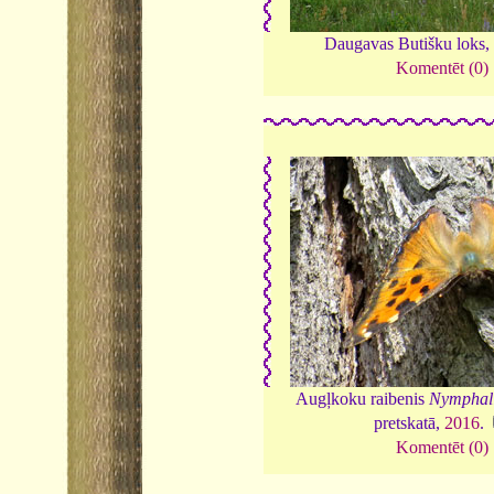
Daugavas Butišku loks,
Komentēt (0)
Augļkoku raibenis
Nymphali
pretskatā,
2016
.
Komentēt (0)