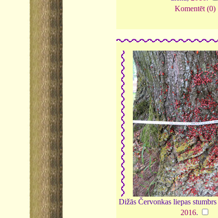
Komentēt (0)
Dižās Červonkas liepas stumbrs 
2016
.