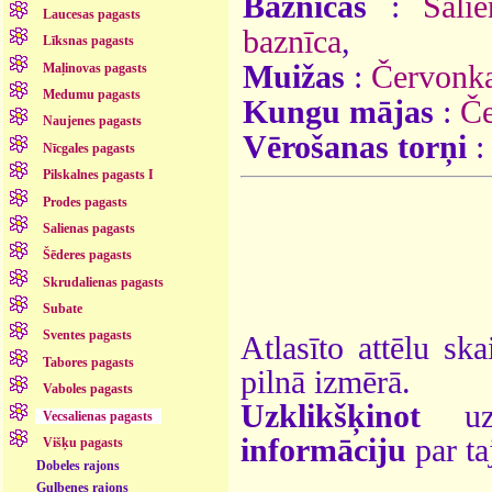
Baznīcas
:
Sali
Laucesas pagasts
baznīca
,
Līksnas pagasts
Muižas
:
Červonk
Maļinovas pagasts
Medumu pagasts
Kungu mājas
:
Če
Naujenes pagasts
Vērošanas torņi
Nīcgales pagasts
Pilskalnes pagasts I
Prodes pagasts
Salienas pagasts
Šēderes pagasts
Skrudalienas pagasts
Subate
Sventes pagasts
Atlasīto attēlu ska
Tabores pagasts
pilnā izmērā.
Vaboles pagasts
Uzklikšķinot
uz 
Vecsalienas pagasts
informāciju
par ta
Višķu pagasts
Dobeles rajons
Gulbenes rajons