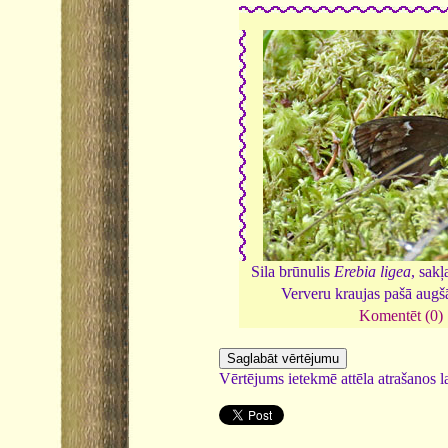
Sila brūnulis
Erebia ligea
, sak
Ververu kraujas pašā augš
Komentēt (0)
Vērtējums ietekmē attēla atrašanos la