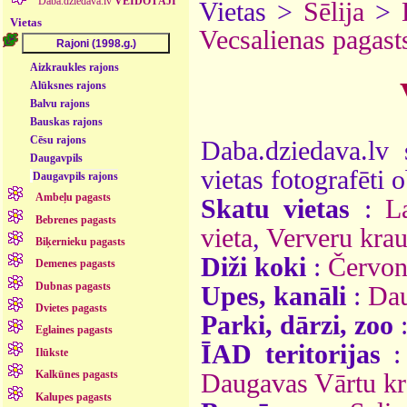
Daba.dziedava.lv
VEIDOTĀJI
Vietas >
Sēlija
>
Vietas
Vecsalienas pagast
Aizkraukles rajons
Alūksnes rajons
Balvu rajons
Bauskas rajons
Cēsu rajons
Daba.dziedava.lv 
Daugavpils
vietas fotografēti o
Daugavpils rajons
Ambeļu pagasts
Skatu vietas
:
L
Bebrenes pagasts
vieta
,
Ververu krau
Biķernieku pagasts
Diži koki
:
Červon
Demenes pagasts
Dubnas pagasts
Upes, kanāli
:
Da
Dvietes pagasts
Parki, dārzi, zoo
Eglaines pagasts
ĪAD teritorijas
Ilūkste
Kalkūnes pagasts
Daugavas Vārtu kra
Kalupes pagasts