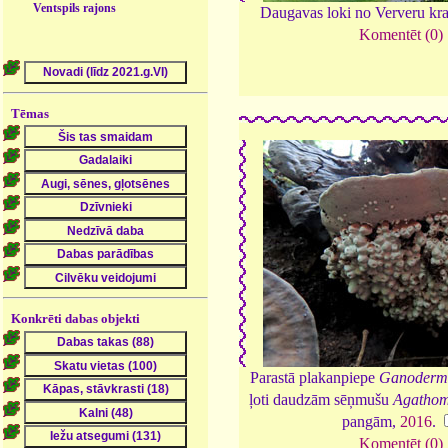
Ventspils rajons
Daugavas loki no Ververu kr
Komentēt (0)
Tēmas
Konkrēti dabas objekti
Parastā plakanpiepe
Ganoderma
ļoti daudzām sēņmušu
Agathom
pangām,
2016
.
Komentēt (0)