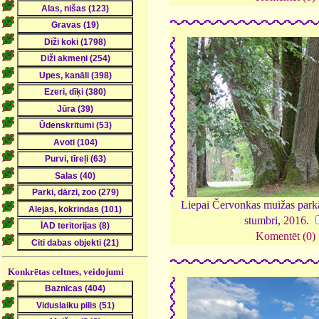
Liepai Červonkas muižas parkā 
stumbri,
2016
.
Komentēt (0)
Konkrētas celtnes, veidojumi