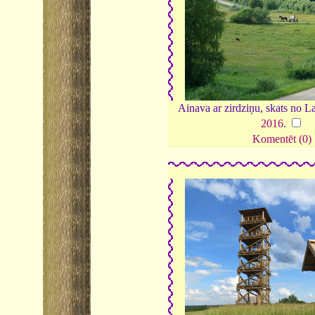
Ainava ar zirdziņu, skats no L
2016
.
Komentēt (0)