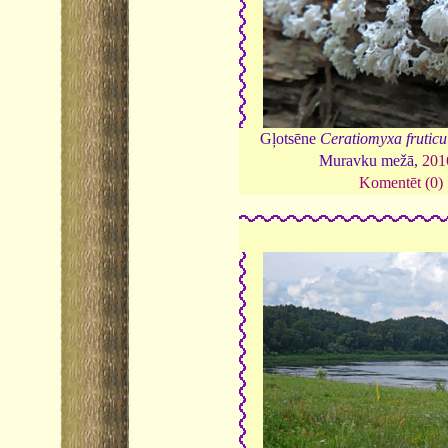
Gļotsēne
Ceratiomyxa fruticu
Muravku mežā,
201
Komentēt (0)