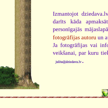
Izmantojot dziedava.lv
darīts kāda apmaksāt
personīgajās mājaslap
fotogrāfijas autoru
un a
Ja fotogrāfijas vai i
veikšanai, par kuru ti
.