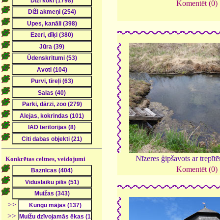
Komentēt (0)
Nīzeres ģipšavots ar trepīt
Konkrētas celtnes, veidojumi
Komentēt (0)
>>
>>