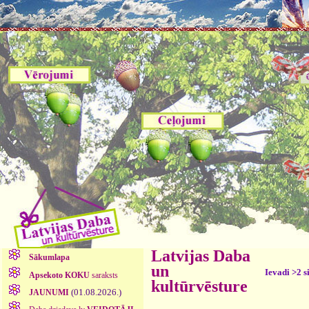
Latvijas Daba
Sākumlapa
un
Ievadi >2 s
Apsekoto KOKU
saraksts
kultūrvēsture
(01.08.2026.)
JAUNUMI