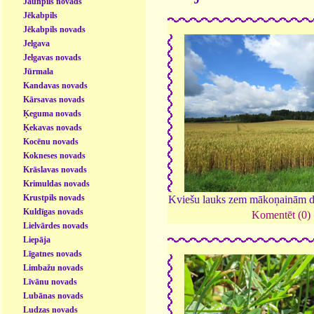
Jaunpils novads
Jēkabpils
Jēkabpils novads
Jelgava
Jelgavas novads
Jūrmala
Kandavas novads
Kārsavas novads
Ķeguma novads
Ķekavas novads
Kocēnu novads
Kokneses novads
Krāslavas novads
Krimuldas novads
Krustpils novads
Kviešu lauks zem mākoņainām 
Kuldīgas novads
Komentēt (0)
Lielvārdes novads
Liepāja
Līgatnes novads
Limbažu novads
Līvānu novads
Lubānas novads
Ludzas novads