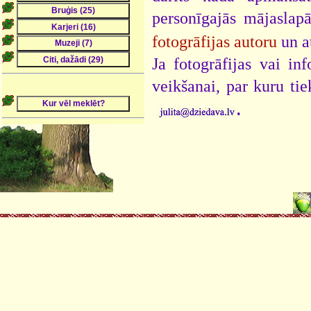
personīgajās mājaslap
fotogrāfijas autoru
un a
Ja fotogrāfijas vai i
veikšanai, par kuru ti
.