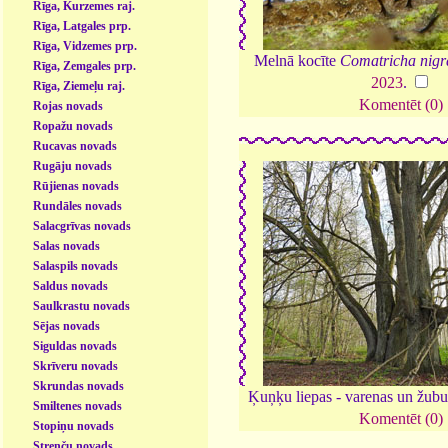
Rīga, Kurzemes raj.
Rīga, Latgales prp.
Rīga, Vidzemes prp.
Melnā kocīte
Comatricha nigr
Rīga, Zemgales prp.
2023
.
Rīga, Ziemeļu raj.
Komentēt (0)
Rojas novads
Ropažu novads
Rucavas novads
Rugāju novads
Rūjienas novads
Rundāles novads
Salacgrīvas novads
Salas novads
Salaspils novads
Saldus novads
Saulkrastu novads
Sējas novads
Siguldas novads
Skrīveru novads
Skrundas novads
Ķuņķu liepas - varenas un žubu
Smiltenes novads
Komentēt (0)
Stopiņu novads
Strenču novads