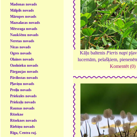
Madonas novads
Mālpils novads
Mārupes novads
Mazsalacas novads
Mērsraga novads
Naukšēnu novads
Neretas novads
Nīcas novads
Kāļu baltenis
Pieris napi
pļav
Ogres novads
lucernām, pelašķiem, pienenēm
Olaines novads
Ozolnieku novads
Komentēt (0)
Pārgaujas novads
Pāvilostas novads
Pļaviņu novads
Preiļu novads
Priekules novads
Priekuļu novads
Raunas novads
Rēzekne
Rēzeknes novads
Riebiņu novads
Rīga, Centra raj.