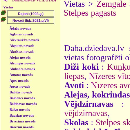
Daba.dziedava.lv
VEIDOTĀJI
Vietas >
Zemgale
Vietas
Stelpes pagasts
Ādažu novads
Aglonas novads
Aizkraukles novads
Daba.dziedava.lv 
Aizputes novads
Aknīstes novads
vietas fotografēti o
Alojas novads
Alsungas novads
Diži koki
:
Kuņķu
Alūksnes novads
liepas
,
Nīzeres vīto
Amatas novads
Apes novads
Avoti
:
Nīzeres av
Auces novads
Alejas, kokrindas
Babītes novads
Baldones novads
Vējdzirnavas
Baltinavas novads
Balvu novads
vējdzirnavas
,
Bauskas novads
Skolas
:
Stelpes s
Beverīnas novads
Brocēnu novads