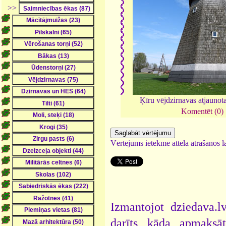
>>
Ķīru vējdzirnavas atjaunot
Komentēt (0)
Vērtējums ietekmē attēla atrašanos la
Izmantojot dziedava.lv
darīts kāda apmaksāt