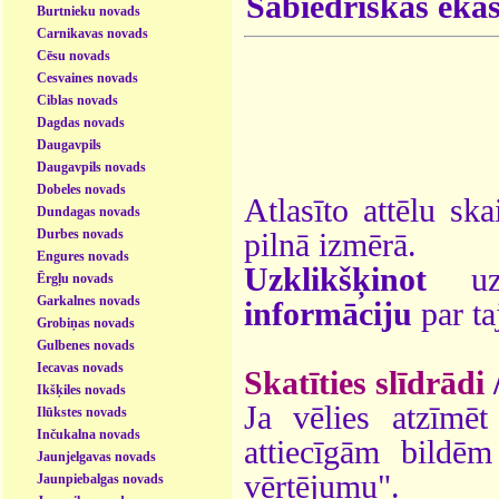
Sabiedriskās ēka
Burtnieku novads
Carnikavas novads
Cēsu novads
Cesvaines novads
Ciblas novads
Dagdas novads
Daugavpils
Daugavpils novads
Dobeles novads
Atlasīto attēlu ska
Dundagas novads
Durbes novads
pilnā izmērā.
Engures novads
Uzklikšķinot
uz 
Ērgļu novads
Garkalnes novads
informāciju
par ta
Grobiņas novads
Gulbenes novads
Iecavas novads
Skatīties slīdrādi
Ikšķiles novads
Ja vēlies atzīmēt 
Ilūkstes novads
Inčukalna novads
attiecīgām bildē
Jaunjelgavas novads
vērtējumu".
Jaunpiebalgas novads