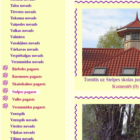
Talsu novads
Tērvetes novads
Tukuma novads
Vaiņodes novads
Valkas novads
Valmiera
Varakļānu novads
Vārkavas novads
Vecpiebalgas novads
Vecumnieku novads
Bārbeles pagasts
Kurmenes pagasts
Tornītis uz Stelpes skolas j
Skaistkalnes pagasts
Komentēt (0)
Stelpes pagasts
Valles pagasts
Vecumnieku pagasts
Ventspils
Ventspils novads
Viesītes novads
Viļakas novads
Viļānu novads