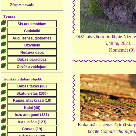
Zilupes novads
Tēmas
Dižākais vītolu rindā pie Nīzere
5,48 m,
2023
.
Komentēt (0)
Konkrēti dabas objekti
Koka mājas sienas šķirbā star
kocīte
Comatricha nigra