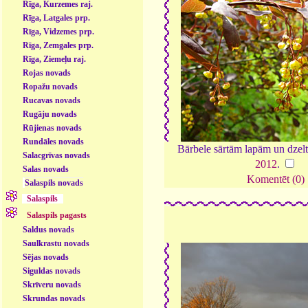
Rīga, Kurzemes raj.
Rīga, Latgales prp.
Rīga, Vidzemes prp.
Rīga, Zemgales prp.
Rīga, Ziemeļu raj.
Rojas novads
Ropažu novads
Rucavas novads
Rugāju novads
Rūjienas novads
Rundāles novads
Bārbele sārtām lapām un dzel
Salacgrīvas novads
2012
.
Salas novads
Komentēt (0)
Salaspils novads
Salaspils
Salaspils pagasts
Saldus novads
Saulkrastu novads
Sējas novads
Siguldas novads
Skrīveru novads
Skrundas novads