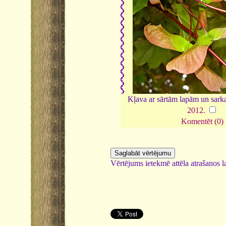
Kļava ar sārtām lapām un sark
2012
.
Komentēt (0)
Vērtējums ietekmē attēla atrašanos la