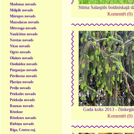
Madonas novads
Stirna Salaspils botāniskajā 
Mālpils novads
Komentēt (0)
Mārupes novads
Mazsalacas novads
Mērsraga novads
Naukšēnu novads
Neretas novads
Nīcas novads
Ogres novads
Olaines novads
Ozolnieku novads
Pārgaujas novads
Pāvilostas novads
Pļaviņu novads
Preiļu novads
Priekules novads
Priekuļu novads
Raunas novads
Gada koks 2013 - čūskegl
Rēzekne
Komentēt (0)
Rēzeknes novads
Riebiņu novads
Rīga, Centra raj.