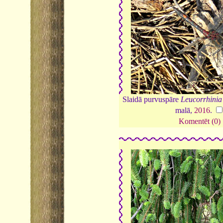
Slaidā purvuspāre
Leucorrhinia
malā,
2016
.
Komentēt (0)