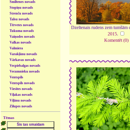
Smiltenes novads
Stopiņu novads
Strenču novads
Talsu novads
Tērvetes novads
Dzeltenais rudens zem tumšām d
Tukuma novads
2015
.
Vaiņodes novads
Komentēt (0)
Valkas novads
Valmiera
Varakļānu novads
Vārkavas novads
Vecpiebalgas novads
Vecumnieku novads
Ventspils
Ventspils novads
Viesītes novads
Viļakas novads
Viļānu novads
Zilupes novads
Tēmas