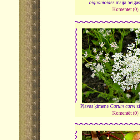
bignonioides
maija beigā
Komentēt (0)
Pļavas ķimene
Carum carvi
zi
Komentēt (0)