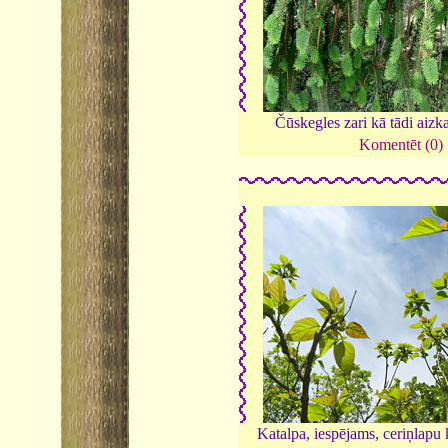
Čūskegles zari kā tādi aizk
Komentēt (0)
Katalpa, iespējams, ceriņlapu 