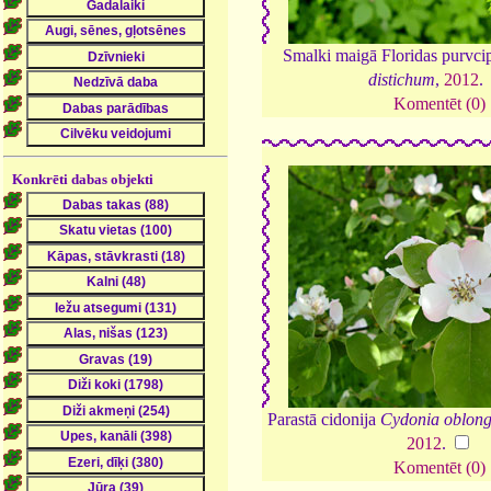
Smalki maigā Floridas purvci
distichum
,
2012
.
Komentēt (0)
Konkrēti dabas objekti
Parastā cidonija
Cydonia oblon
2012
.
Komentēt (0)