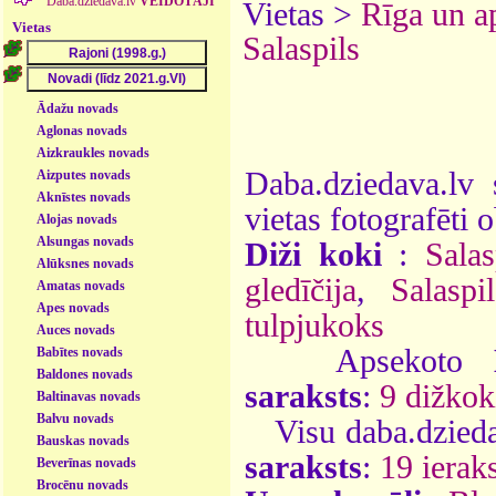
Daba.dziedava.lv
VEIDOTĀJI
Vietas >
Rīga un a
Vietas
Salaspils
Ādažu novads
Aglonas novads
Aizkraukles novads
Daba.dziedava.lv 
Aizputes novads
Aknīstes novads
vietas fotografēti o
Alojas novads
Alsungas novads
Diži koki
:
Sala
Alūksnes novads
gledīčija
,
Salaspi
Amatas novads
Apes novads
tulpjukoks
Auces novads
Apsekoto
Babītes novads
Baldones novads
saraksts
:
9 dižkok
Baltinavas novads
Balvu novads
Visu daba.dzieda
Bauskas novads
saraksts
:
19 ieraks
Beverīnas novads
Brocēnu novads