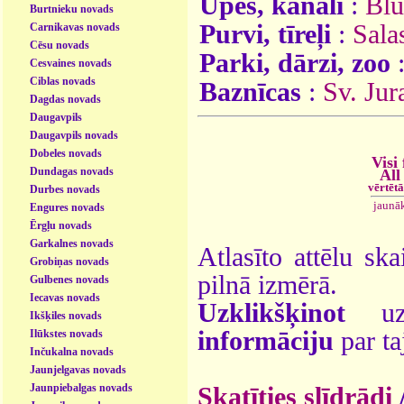
Upes, kanāli
:
Bl
Burtnieku novads
Purvi, tīreļi
:
Sala
Carnikavas novads
Cēsu novads
Parki, dārzi, zoo
Cesvaines novads
Ciblas novads
Baznīcas
:
Sv. Jur
Dagdas novads
Daugavpils
Daugavpils novads
Dobeles novads
Visi 
Dundagas novads
All
vērtēt
Durbes novads
jaunā
Engures novads
Ērgļu novads
Garkalnes novads
Atlasīto attēlu ska
Grobiņas novads
pilnā izmērā.
Gulbenes novads
Iecavas novads
Uzklikšķinot
uz 
Ikšķiles novads
informāciju
par ta
Ilūkstes novads
Inčukalna novads
Jaunjelgavas novads
Jaunpiebalgas novads
Skatīties slīdrādi