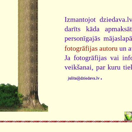
Izmantojot dziedava.lv
darīts kāda apmaksāt
personīgajās mājaslap
fotogrāfijas autoru
un a
Ja fotogrāfijas vai i
veikšanai, par kuru ti
.