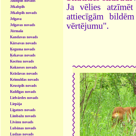
Jaunpils novads
Ja vēlies atzīmēt 
Jēkabpils
Jēkabpils novads
attiecīgām bildē
Jelgava
vērtējumu".
Jelgavas novads
Jūrmala
Kandavas novads
Kārsavas novads
Ķeguma novads
Ķekavas novads
Kocēnu novads
Kokneses novads
Krāslavas novads
Krimuldas novads
Krustpils novads
Kuldīgas novads
Lielvārdes novads
Liepāja
Līgatnes novads
Limbažu novads
Līvānu novads
Lubānas novads
Ludzas novads