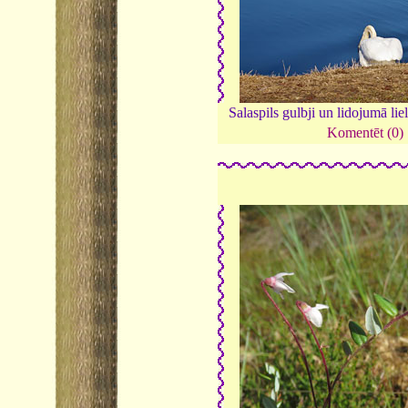
Salaspils gulbji un lidojumā liel
Komentēt (0)