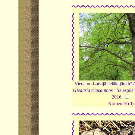
Viena no Latvijā lielākajām trīs
Gleditsia triacanthos
- Salaspils
2016
.
Komentēt (0)