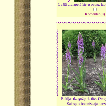
Ovālā divlape
Listera ovata
, la
Komentēt (0)
Baltijas dzegužpirkstītes
Dacty
Salaspils botāniskajā dārz