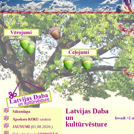
Latvijas Daba
Sākumlapa
un
Ievadi >2 s
Apsekoto KOKU
saraksts
kultūrvēsture
(01.08.2026.)
JAUNUMI