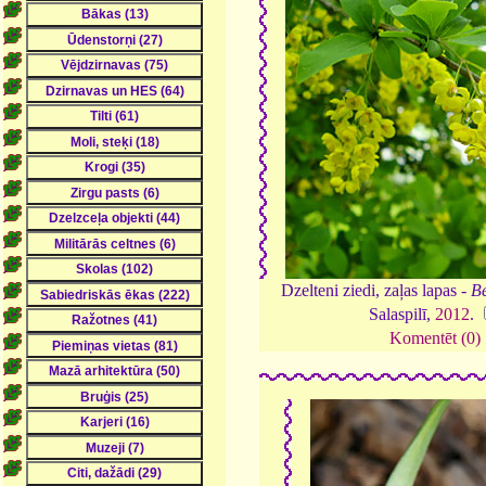
Dzelteni ziedi, zaļas lapas -
Be
Salaspilī,
2012
.
Komentēt (0)