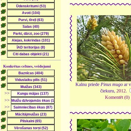
Konkrētas celtnes, veidojumi
Kalnu priede
Pinus mugo
ar v
čiekuru,
2012
.
>>
Komentēt (0)
>>
>>