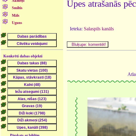
Akmeņi
Upes atrašanās pēc
Smiltis
Māls
Uguns
Ieteka:
Salaspils kanāls
Konkrēti dabas objekti
Atla
Pārskats ar bildēm