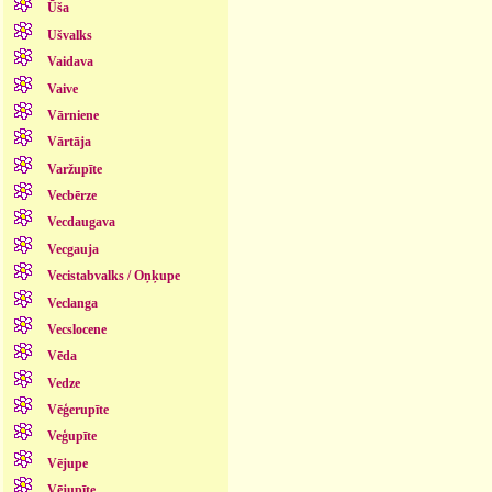
Ūša
Ušvalks
Vaidava
Vaive
Vārniene
Vārtāja
Varžupīte
Vecbērze
Vecdaugava
Vecgauja
Vecistabvalks / Oņķupe
Veclanga
Vecslocene
Vēda
Vedze
Vēģerupīte
Veģupīte
Vējupe
Vējupīte