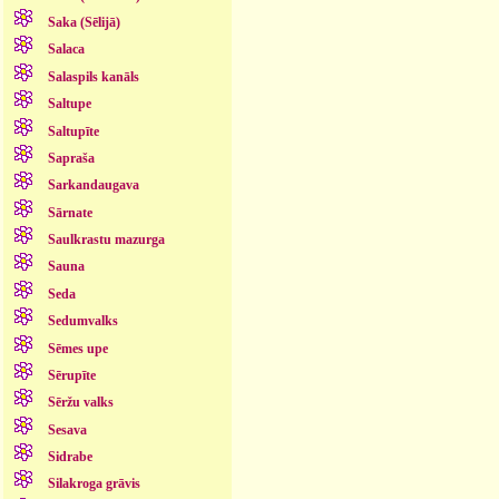
Saka (Sēlijā)
Salaca
Salaspils kanāls
Saltupe
Saltupīte
Sapraša
Sarkandaugava
Sārnate
Saulkrastu mazurga
Sauna
Seda
Sedumvalks
Sēmes upe
Sērupīte
Sēržu valks
Sesava
Sidrabe
Silakroga grāvis