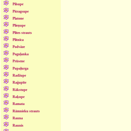
Pilsupe
Pitragsupe
Platone
Plieņupe
Plītes strauts
Plītnīca
Podvāze
Poguļanka
Prūsene
Pupaļurga
Radžupe
Raģupīte
Rākstupe
Raķupe
Ramata
Rāmnieku strauts
Rauna
Raunis