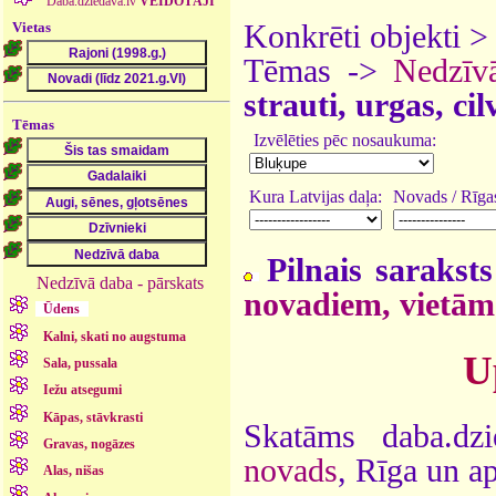
Daba.dziedava.lv
VEIDOTĀJI
Vietas
Konkrēti objekti 
Tēmas ->
Nedzīv
strauti, urgas, ci
Tēmas
Izvēlēties pēc nosaukuma:
Kura Latvijas daļa:
Novads / Rīgas
Pilnais saraksts
Nedzīvā daba - pārskats
novadiem, vietām
Ūdens
Kalni, skati no augstuma
U
Sala, pussala
Iežu atsegumi
Kāpas, stāvkrasti
Skatāms daba.dz
Gravas, nogāzes
novads
, Rīga un a
Alas, nišas