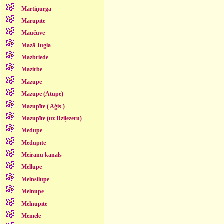
Mārtiņurga
Mārupīte
Maučuve
Mazā Jugla
Mazbriede
Mazirbe
Mazupe
Mazupe (Atupe)
Mazupīte ( Aģis )
Mazupīte (uz Dziļezeru)
Medupe
Medupīte
Meirānu kanāls
Mellupe
Melnsilupe
Melnupe
Melnupīte
Mēmele