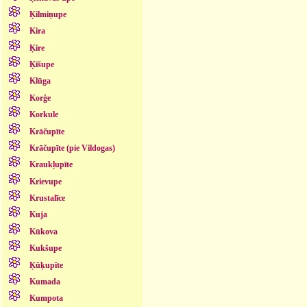
Ķilmiņupe
Kira
Ķire
Ķīšupe
Klūga
Korģe
Korkule
Krāčupīte
Krāčupīte (pie Vildogas)
Kraukļupīte
Krievupe
Krustalīce
Kuja
Kūkova
Kukšupe
Ķūķupīte
Kumada
Kumpota