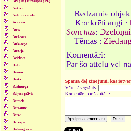
Arupīte (Tumšupes piet.)
Ašķere
Redzamie objekt
Āsteres kanāls
Konkrēti augi :
Asūnīca
Sonchus
;
Dzeloņai
Auce
Audruve
Tēmas :
Ziedaug
Auksteņa
Auneja
Komentāri:
Aviekste
Par šo attēlu vēl 
Balta
Barans
Bārta
Spama dēļ ziņojumi, kas ietver 
Bazinurga
Vārds / segvārds:
Komentārs par šo attēlu:
Beķera grāvis
Bērstele
Bērzaune
Bērze
Bērzupe
Bieķengrāvis