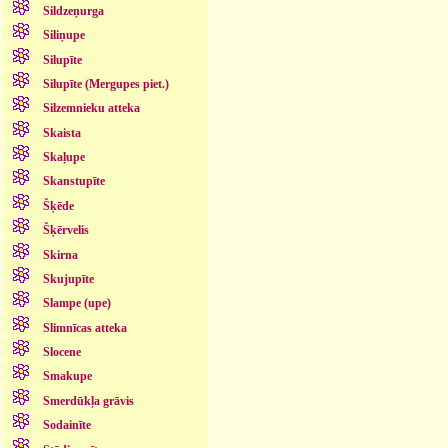
Sildzeņurga
Siliņupe
Silupīte
Silupīte (Mergupes piet.)
Silzemnieku atteka
Skaista
Skaļupe
Skanstupīte
Šķēde
Šķērvelis
Skirna
Skujupīte
Slampe (upe)
Slimnīcas atteka
Slocene
Smakupe
Smerdūkļa grāvis
Sodainīte