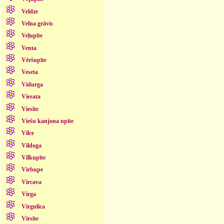
Veldze
Velna grāvis
Veļupīte
Venta
Vēršupīte
Veseta
Vidurga
Viesata
Viesīte
Viešu kanjona upīte
Vilce
Vildoga
Vilkupīte
Virbupe
Vircava
Virga
Virgulica
Virsīte