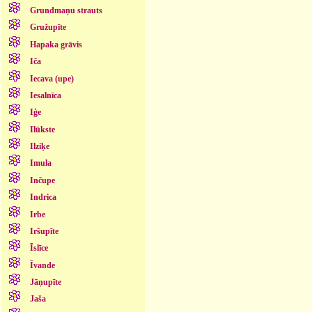
Grundmaņu strauts
Gružupīte
Hapaka grāvis
Iča
Iecava (upe)
Iesalnīca
Iģe
Ilūkste
Ilziķe
Imula
Inčupe
Indrica
Irbe
Iršupīte
Īslīce
Īvande
Jāņupīte
Jaša