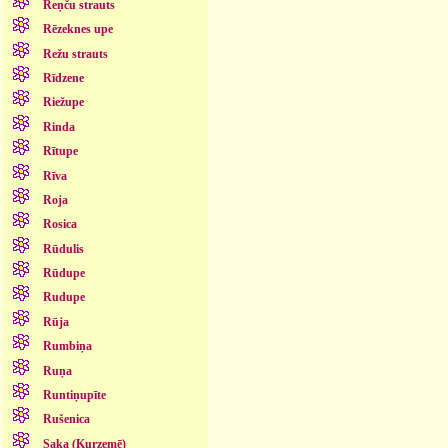
Reņču strauts
Rēzeknes upe
Režu strauts
Rīdzene
Riežupe
Rinda
Rītupe
Rīva
Roja
Rosica
Rūdulis
Rūdupe
Rudupe
Rūja
Rumbiņa
Ruņa
Runtiņupīte
Rušenica
Saka (Kurzemē)