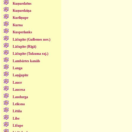
Kuņurdzēns
Kuņurdziņa
Kurliņupe
Kurna
Kusperlanks
Lāčupīte (Gulbenes nov.)
Lāčupīte (Rīgā)
Lāčupīte (Tukuma raj.)
Lambārtes kanāls
Langa
Laņģupīte
Lauce
Laucesa
Laudurga
Leiksna
Lētīža
Libe
Līčupe