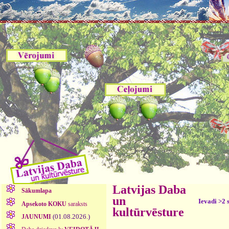
Latvijas Daba
Sākumlapa
un
Ievadi >2 
Apsekoto KOKU
saraksts
kultūrvēsture
(01.08.2026.)
JAUNUMI