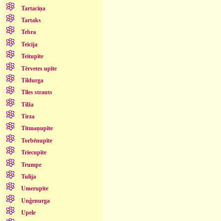
Tartaciņa
Tartaks
Tebra
Teicija
Teitupīte
Tērvetes upīte
Tildurga
Tīles strauts
Tilža
Tirza
Tītmaņupīte
Torbēnupīte
Triecupīte
Trumpe
Tulija
Umerupīte
Unģenurga
Upele