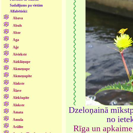
Sadalījums pa vietām
Alfabētiski:
Abava
Abuls
Abze
Aga
Aģe
Aiviekste
Aizklāņupe
Akmeņupe
Akmeņupīte
Alakste
Ālave
Alekšupīte
Alokste
Dzeloņainā mīkst
Amata
no iete
Amula
Rīga un apkaime
Arālīte