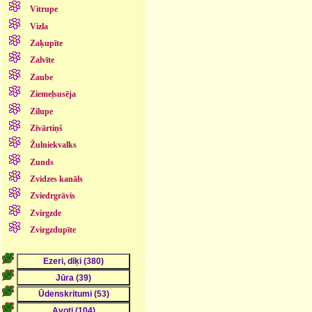
Vitrupe
Vizla
Zaķupīte
Zalvīte
Zaube
Ziemeļsusēja
Zilupe
Zīvārtiņš
Žulniekvalks
Zunds
Zvidzes kanāls
Zviedrgrāvis
Zvirgzde
Zvirgzdupīte