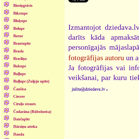
Bieriņgrāvis
Bikstupe
Bluķupe
Izmantojot dziedava.lv
Bolupe
darīts kāda apmaksāt
Borne
Brantupīte
personīgajās mājaslap
Brasla
fotogrāfijas autoru
un a
Brasliņa
Ja fotogrāfijas vai i
Bukupe
Buļļupe
veikšanai, par kuru ti
Buļļupe (Zulpju upīte)
.
Čaušica
Ciecere
Cīruļu strauts
Čodarāna (Rūbežneica)
Dančupīte
Dārziņu atteka
Dauda