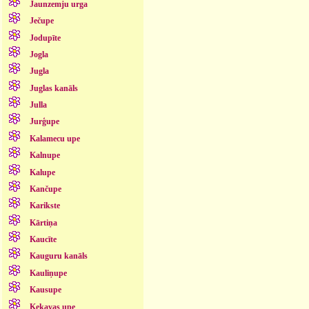
Jaunzemju urga
Ječupe
Jodupīte
Jogla
Jugla
Juglas kanāls
Julla
Jurģupe
Kalamecu upe
Kalnupe
Kalupe
Kančupe
Karikste
Kārtiņa
Kaucīte
Kauguru kanāls
Kauliņupe
Kausupe
Ķekavas upe