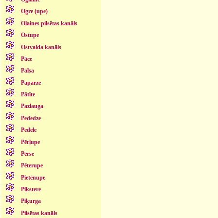
Ogre (upe)
Olaines pilsētas kanāls
Ostupe
Ostvalda kanāls
Pāce
Palsa
Paparze
Pātīte
Pazlauga
Pededze
Pedele
Pērļupe
Pērse
Pēterupe
Pietēnupe
Pikstere
Piķurga
Pilsētas kanāls