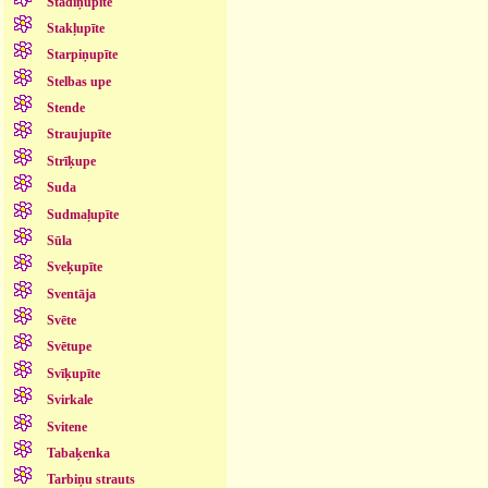
Stādiņupīte
Stakļupīte
Starpiņupīte
Stelbas upe
Stende
Straujupīte
Strīķupe
Suda
Sudmaļupīte
Sūla
Sveķupīte
Sventāja
Svēte
Svētupe
Svīķupīte
Svirkale
Svitene
Tabaķenka
Tarbiņu strauts