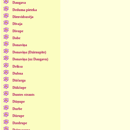
Daugava
Deduma pieteka
Dienvidsusēja
Dīvaja
Divupe
Dobe
Donaviņa
Donaviņa (Dzirnupīte)
Donaviņa (uz Daugavu)
Driksa
Dubna
Dūčurga
Dūkšupe
Duntes strauts
Dūņupe
Durbe
Dūrupe
Dzedrupe
Dzirnavupe