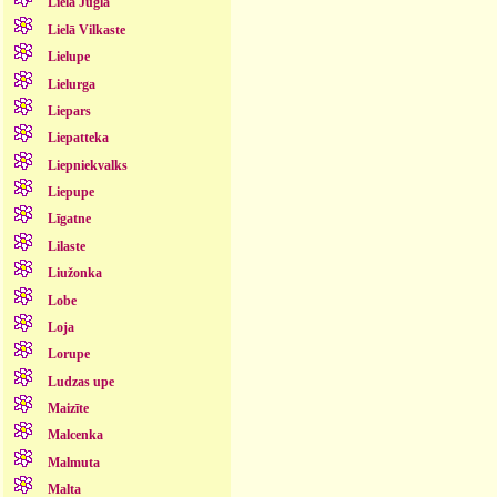
Lielā Jugla
Lielā Vilkaste
Lielupe
Lielurga
Liepars
Liepatteka
Liepniekvalks
Liepupe
Līgatne
Lilaste
Liužonka
Lobe
Loja
Lorupe
Ludzas upe
Maizīte
Malcenka
Malmuta
Malta