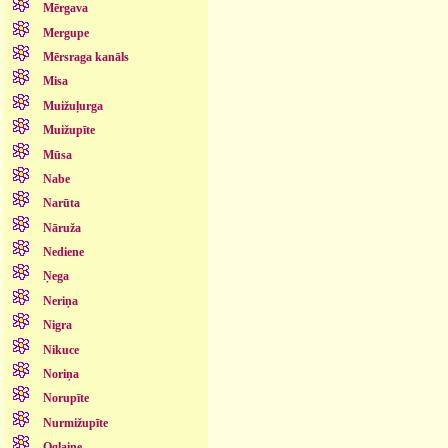
Mērgava
Mergupe
Mērsraga kanāls
Misa
Muižuļurga
Muižupīte
Mūsa
Nabe
Narūta
Nāruža
Nediene
Ņega
Neriņa
Nigra
Nikuce
Noriņa
Norupīte
Nurmižupīte
Oglaine