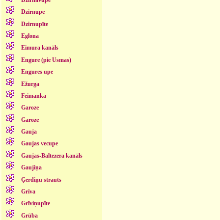
Dzirnupe
Dzirnupīte
Eglona
Eimura kanāls
Engure (pie Usmas)
Engures upe
Ežurga
Feimanka
Garoze
Garoze
Gauja
Gaujas vecupe
Gaujas-Baltezera kanāls
Gaujiņa
Ģērdiņu strauts
Grīva
Grīviņupīte
Grūba