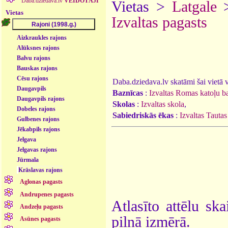
Daba.dziedava.lv
VEIDOTĀJI
Vietas >
Latgale
Vietas
Izvaltas pagasts
Aizkraukles rajons
Alūksnes rajons
Balvu rajons
Bauskas rajons
Cēsu rajons
Daba.dziedava.lv skatāmi šai vietā va
Daugavpils
Baznīcas
:
Izvaltas Romas katoļu b
Daugavpils rajons
Skolas
:
Izvaltas skola
,
Dobeles rajons
Sabiedriskās ēkas
:
Izvaltas Tauta
Gulbenes rajons
Jēkabpils rajons
Jelgava
Jelgavas rajons
Jūrmala
Krāslavas rajons
Aglonas pagasts
Andrupenes pagasts
Atlasīto attēlu ska
Andzeļu pagasts
pilnā izmērā.
Asūnes pagasts