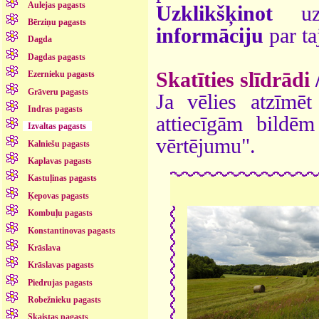
Aulejas pagasts
Uzklikšķinot
uz 
Bērziņu pagasts
informāciju
par ta
Dagda
Dagdas pagasts
Skatīties slīdrādi
Ezernieku pagasts
Grāveru pagasts
Ja vēlies atzīmēt 
Indras pagasts
attiecīgām bildē
Izvaltas pagasts
vērtējumu".
Kalniešu pagasts
Kaplavas pagasts
Kastuļinas pagasts
Ķepovas pagasts
Kombuļu pagasts
Konstantinovas pagasts
Krāslava
Krāslavas pagasts
Piedrujas pagasts
Robežnieku pagasts
Skaistas pagasts