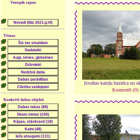
Ventspils rajons
Tēmas
Izvaltas katoļu baznīca no s
Komentēt (0)
Konkrēti dabas objekti