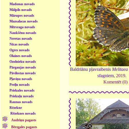
Madonas novads
Mālpils novads
Mārupes novads
Mazsalacas novads
Mērsraga novads
Naukšēnu novads
Neretas novads
Nīcas novads
Ogres novads
Olaines novads
Ozolnieku novads
Pārgaujas novads
Baldriānu pļavraibenis
Melitaea
Pāvilostas novads
sfagniem,
2019
.
Pļaviņu novads
Komentēt (0)
Preiļu novads
Priekules novads
Priekuļu novads
Raunas novads
Rēzekne
Rēzeknes novads
Audriņu pagasts
Bērzgales pagasts