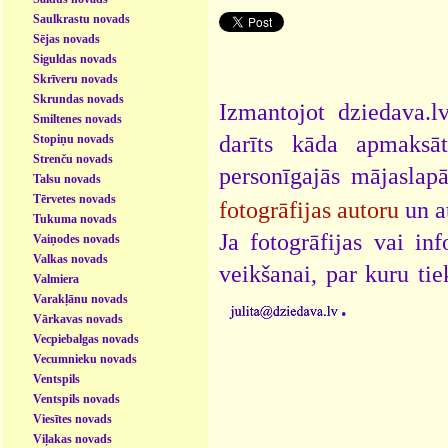
Saulkrastu novads
Sējas novads
Siguldas novads
Skrīveru novads
Skrundas novads
Izmantojot dziedava.lv
Smiltenes novads
darīts kāda apmaksāt
Stopiņu novads
Strenču novads
personīgajās mājaslap
Talsu novads
Tērvetes novads
fotogrāfijas autoru
un a
Tukuma novads
Ja fotogrāfijas vai i
Vaiņodes novads
Valkas novads
veikšanai, par kuru ti
Valmiera
.
Varakļānu novads
Vārkavas novads
Vecpiebalgas novads
Vecumnieku novads
Ventspils
Ventspils novads
Viesītes novads
Viļakas novads