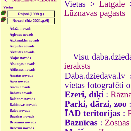
Daba.dziedava.lv
VEIDOTĀJI
Vietas >
Latgale
Vietas
Lūznavas pagasts
Ādažu novads
Aglonas novads
Aizkraukles novads
Aizputes novads
Aknīstes novads
Visu daba.dzieda
Alojas novads
ieraksts
Alsungas novads
Alūksnes novads
Daba.dziedava.lv 
Amatas novads
Apes novads
vietas fotografēti o
Auces novads
Ezeri, dīķi
:
Rāzna
Babītes novads
Baldones novads
Parki, dārzi, zoo
Baltinavas novads
Balvu novads
ĪAD teritorijas
:
Bauskas novads
Baznīcas
:
Zosnas
Beverīnas novads
Brocēnu novads