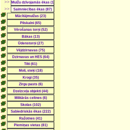
>>
>>