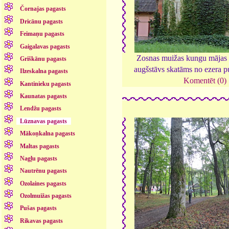
Čornajas pagasts
Dricānu pagasts
Feimaņu pagasts
Gaigalavas pagasts
Zosnas muižas kungu mājas 
Griškānu pagasts
augšstāvs skatāms no ezera p
Ilzeskalna pagasts
Komentēt (0)
Kantinieku pagasts
Kaunatas pagasts
Lendžu pagasts
Lūznavas pagasts
Mākoņkalna pagasts
Maltas pagasts
Nagļu pagasts
Nautrēnu pagasts
Ozolaines pagasts
Ozolmuižas pagasts
Pušas pagasts
Rikavas pagasts