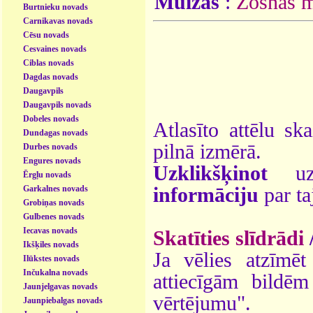
Muižas
:
Zosnas m
Burtnieku novads
Carnikavas novads
Cēsu novads
Cesvaines novads
Ciblas novads
Dagdas novads
Daugavpils
Daugavpils novads
Dobeles novads
Atlasīto attēlu sk
Dundagas novads
pilnā izmērā.
Durbes novads
Engures novads
Uzklikšķinot
uz 
Ērgļu novads
Garkalnes novads
informāciju
par ta
Grobiņas novads
Gulbenes novads
Iecavas novads
Skatīties slīdrādi
Ikšķiles novads
Ja vēlies atzīmēt 
Ilūkstes novads
Inčukalna novads
attiecīgām bildē
Jaunjelgavas novads
vērtējumu".
Jaunpiebalgas novads