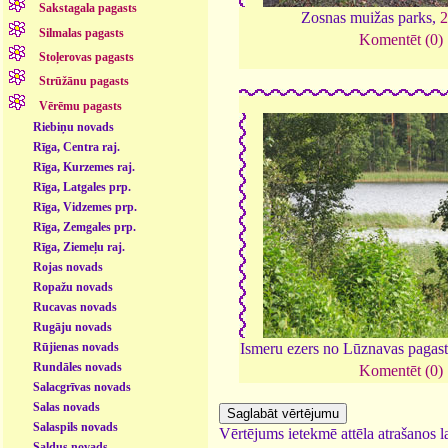
Sakstagala pagasts
Zosnas muižas parks,
Silmalas pagasts
Komentēt (0)
Stoļerovas pagasts
Strūžānu pagasts
Vērēmu pagasts
Riebiņu novads
Rīga, Centra raj.
Rīga, Kurzemes raj.
Rīga, Latgales prp.
Rīga, Vidzemes prp.
Rīga, Zemgales prp.
Rīga, Ziemeļu raj.
Rojas novads
Ropažu novads
Rucavas novads
Rugāju novads
Rūjienas novads
Ismeru ezers no Lūznavas pagas
Rundāles novads
Komentēt (0)
Salacgrīvas novads
Salas novads
Salaspils novads
Vērtējums ietekmē attēla atrašanos la
Saldus novads