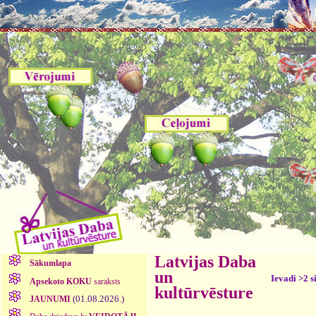
Latvijas Daba
Sākumlapa
un
Ievadi >2 s
Apsekoto KOKU
saraksts
kultūrvēsture
(01.08.2026.)
JAUNUMI