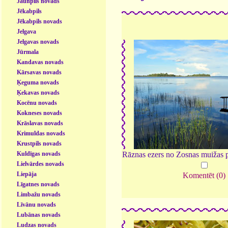
Jaunpils novads
Jēkabpils
Jēkabpils novads
Jelgava
Jelgavas novads
Jūrmala
Kandavas novads
Kārsavas novads
Ķeguma novads
Ķekavas novads
Kocēnu novads
Kokneses novads
Krāslavas novads
Krimuldas novads
Krustpils novads
Kuldīgas novads
Rāznas ezers no Zosnas muižas 
Lielvārdes novads
Liepāja
Komentēt (0)
Līgatnes novads
Limbažu novads
Līvānu novads
Lubānas novads
Ludzas novads