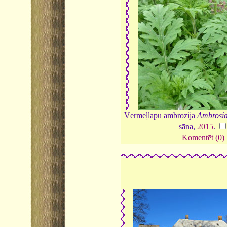
Vērmeļlapu ambrozija
Ambrosia 
sāna,
2015
.
Komentēt (0)