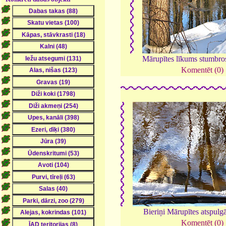
Mārupītes līkums stumbro
Komentēt (0)
Bieriņi Mārupītes atspulg
Komentēt (0)