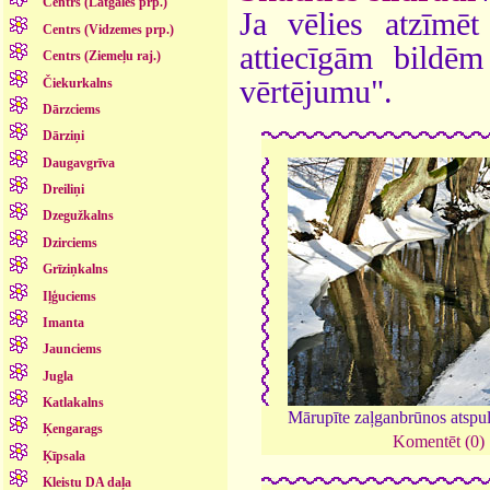
Centrs (Latgales prp.)
Ja vēlies atzīmēt 
Centrs (Vidzemes prp.)
attiecīgām bildē
Centrs (Ziemeļu raj.)
vērtējumu".
Čiekurkalns
Dārzciems
Dārziņi
Daugavgrīva
Dreiliņi
Dzegužkalns
Dzirciems
Grīziņkalns
Iļģuciems
Imanta
Jaunciems
Jugla
Katlakalns
Mārupīte zaļganbrūnos atspu
Ķengarags
Komentēt (0)
Ķīpsala
Kleistu DA daļa