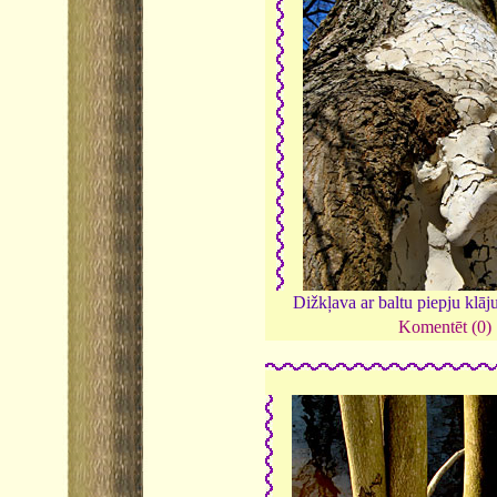
Dižkļava ar baltu piepju klā
Komentēt (0)