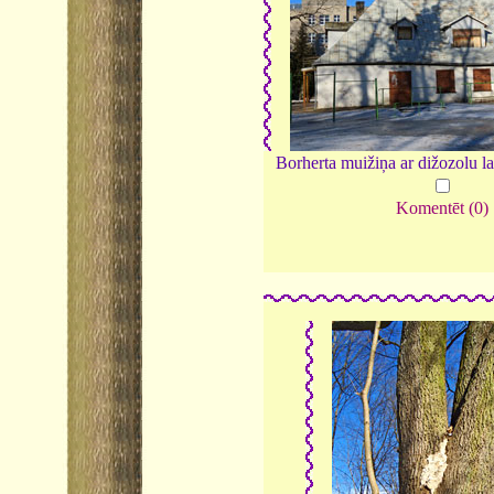
Borherta muižiņa ar dižozolu l
Komentēt (0)