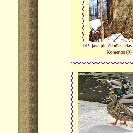
Dižkļava pie Zemītes ielas
Komentēt (0)