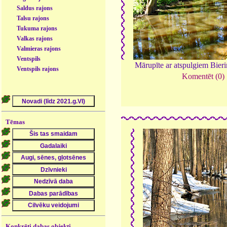
Saldus rajons
Talsu rajons
Tukuma rajons
Valkas rajons
Valmieras rajons
Ventspils
Mārupīte ar atspulgiem Bier
Ventspils rajons
Komentēt (0)
Tēmas
Konkrēti dabas objekti