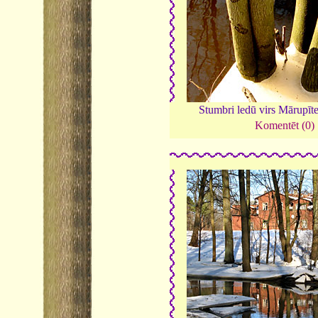
Stumbri ledū virs Mārupīt
Komentēt (0)