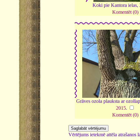
Koki pie Kantora ielas,
Komentēt (0)
Grāves ozola plauksta ar ozollap
2015
.
Komentēt (0)
Vērtējums ietekmē attēla atrašanos la