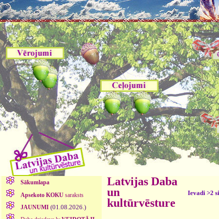
Latvijas Daba
Sākumlapa
un
Ievadi >2 s
Apsekoto KOKU
saraksts
kultūrvēsture
(01.08.2026.)
JAUNUMI