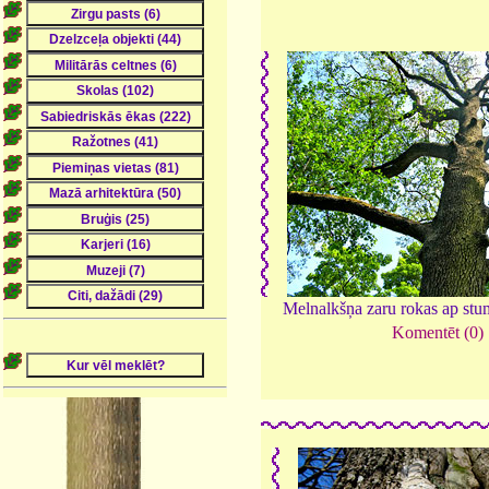
Melnalkšņa zaru rokas ap st
Komentēt (0)