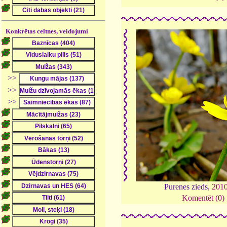
Konkrētas celtnes, veidojumi
>>
>>
>>
Purenes zieds,
201
Komentēt (0)