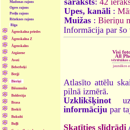
saraksts
:
42 ieraks
Madonas rajons
Ogres rajons
Upes, kanāli
:
Mār
Preiļu rajons
Muižas
:
Bieriņu 
Rēzeknes rajons
Rīga
Informācija par šo
Āgenskalna priedes
Āgenskalna Z
Āgenskalns
Visi fot
Atgāzene
All Ph
vērtētākos
Avoti
jaunākos 
Beberbeķi
Berģi
Atlasīto attēlu ska
Bieriņi
Bišumuiža
pilnā izmērā.
Bolderāja
Uzklikšķinot
uz 
Brasa
informāciju
par ta
Brekši
Bukulti
Buļļi
Skatīties slīdrādi