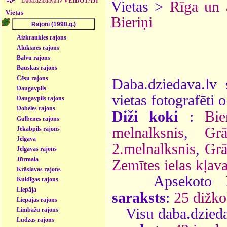
Daba.dziedava.lv
VEIDOTĀJI
Vietas >
Rīga un 
Vietas
Bieriņi
Aizkraukles rajons
Alūksnes rajons
Balvu rajons
Bauskas rajons
Cēsu rajons
Daba.dziedava.lv 
Daugavpils
vietas fotografēti o
Daugavpils rajons
Dobeles rajons
Diži koki
:
Bie
Gulbenes rajons
melnalksnis
,
Grā
Jēkabpils rajons
Jelgava
2.melnalksnis
,
Grā
Jelgavas rajons
Jūrmala
Zemītes ielas kļav
Krāslavas rajons
Apsekoto
Kuldīgas rajons
Liepāja
saraksts
:
25 dižko
Liepājas rajons
Visu daba.dzieda
Limbažu rajons
Ludzas rajons