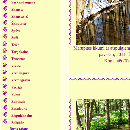
Sarkandaugava
Skanste
Skanstes Z
Šķirotava
Spilve
Suži
Teika
Mārupītes līkumi ar atspulgiem
Torņakalns
pavasari,
2011
.
Trīsciems
Komentēt (0)
Vecāķi
Vecdaugava
Vecmīlgrāvis
Vecrīga
Voleri
Zaķusala
Zasulauks
Ziepniekkalns
Zolitūde
Rīgas rajons