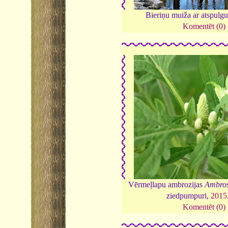
Bieriņu muiža ar atspulg
Komentēt (0)
Vērmeļlapu ambrozijas
Ambrosi
ziedpumpuri,
2015
Komentēt (0)