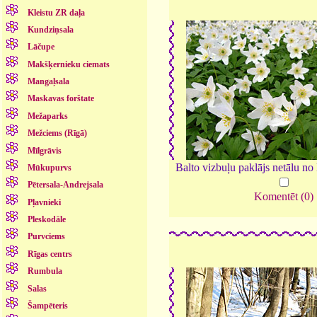
Kleistu ZR daļa
Kundziņsala
Lāčupe
Makšķernieku ciemats
Mangaļsala
Maskavas forštate
Mežaparks
Mežciems (Rīgā)
Mīlgrāvis
Balto vizbuļu paklājs netālu no
Mūkupurvs
Pētersala-Andrejsala
Komentēt (0)
Pļavnieki
Pleskodāle
Purvciems
Rīgas centrs
Rumbula
Salas
Šampēteris