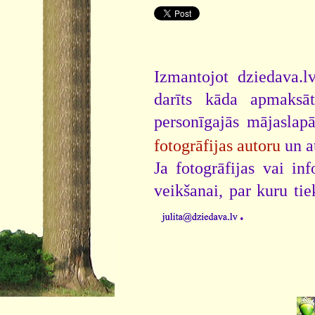
Izmantojot dziedava.lv
darīts kāda apmaksāt
personīgajās mājaslap
fotogrāfijas autoru
un a
Ja fotogrāfijas vai i
veikšanai, par kuru ti
.