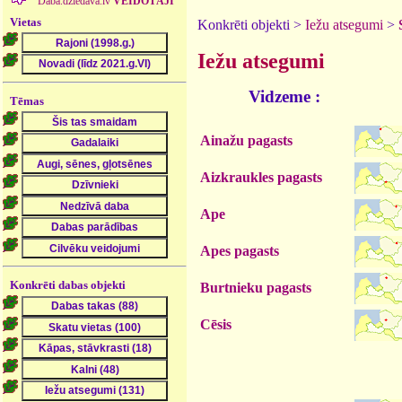
Daba.dziedava.lv
VEIDOTĀJI
Vietas
Konkrēti objekti >
Iežu atsegumi
>
Iežu atsegumi
Vidzeme :
Tēmas
Ainažu pagasts
Aizkraukles pagasts
Ape
Apes pagasts
Konkrēti dabas objekti
Burtnieku pagasts
Cēsis