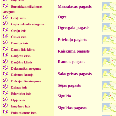
Buļu iezis
Mazsalacas pagasts
Burtnieka smilšakmens
atsegumi
Ogre
Cecīļu iezis
Cepļa dolomīta atsegums
Ogresgala pagasts
Cīruļu iezis
Čūsku iezis
Priekuļu pagasts
Dambja iezis
Daudu lielā klints
Raiskuma pagasts
Dauģēnu cirks
Raunas pagasts
Dauģēnu klintis
Dolesmuižas atsegums
Salacgrīvas pagasts
Dolomītu krauja
Dzērvju tilta atsegums
Sējas pagasts
Dzilnas iezis
Edernieku iezis
Sigulda
Elpju iezis
Empēteru iezis
Siguldas pagasts
Enkurakmens iezis