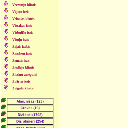
Veczemju klintis
Vējiņu iezis
Velnalas klintis
Virtakas iezis
Vizbulīšu iezis
Vizuļu iezis
Zaļais iezītis
Zanderu iezis
Zemais iezis
Ziedleju klintis
Zivtiņu atsegumi
Zvārtes iezis
Zvīguļu klintis