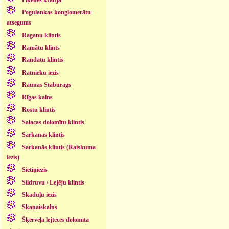
Poguļankas konglomerātu
atsegums
Raganu klintis
Ramātu klints
Randātu klintis
Ratnieku iezis
Raunas Staburags
Rīgas kalns
Rostu klintis
Salacas dolomītu klintis
Sarkanās klintis
Sarkanās klintis (Raiskuma
iezis)
Sietiņiezis
Sildruvu / Lejēju klintis
Skaduļu iezis
Skaņaiskalns
Šķērveļa lejteces dolomīta