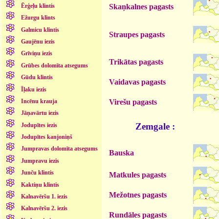
Skaņkalnes pagasts
Ērģeļu klintis
Ežurgu klints
Galmicu klintis
Straupes pagasts
Gaujēnu iezis
Grīviņu iezis
Trikātas pagasts
Grūbes dolomīta atsegums
Gūdu klintis
Vaidavas pagasts
Īļaku iezis
Virešu pagasts
Incēnu krauja
Jāņavārtu iezis
Zemgale :
Jodupītes iezis
Jodupītes kanjoniņš
Jumpravas dolomīta atsegums
Bauska
Jumpravu iezis
Junču klintis
Matkules pagasts
Kaktiņu klintis
Mežotnes pagasts
Kalnavēršu 1. iezis
Kalnavēršu 2. iezis
Rundāles pagasts