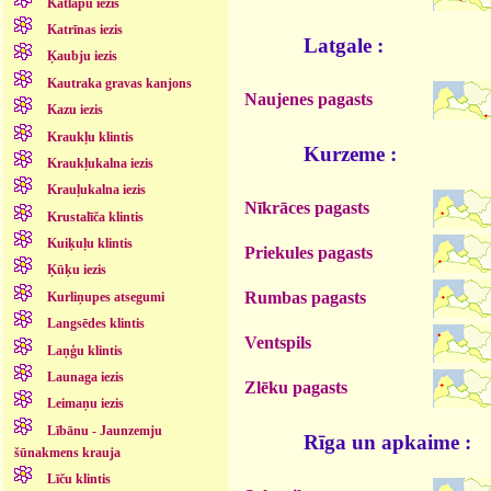
Katlapu iezis
Katrīnas iezis
Latgale :
Ķaubju iezis
Kautraka gravas kanjons
Naujenes pagasts
Kazu iezis
Kraukļu klintis
Kurzeme :
Kraukļukalna iezis
Krauļukalna iezis
Nīkrāces pagasts
Krustalīča klintis
Kuiķuļu klintis
Priekules pagasts
Ķūķu iezis
Rumbas pagasts
Kurliņupes atsegumi
Langsēdes klintis
Ventspils
Laņģu klintis
Launaga iezis
Zlēku pagasts
Leimaņu iezis
Lībānu - Jaunzemju
Rīga un apkaime :
šūnakmens krauja
Līču klintis