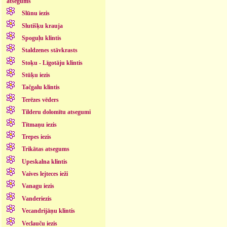
atsegums
Slūnu iezis
Slutišķu krauja
Spoguļu klintis
Staldzenes stāvkrasts
Stoķu - Līgotāju klintis
Stūķu iezis
Tačgalu klintis
Terēzes vēders
Tilderu dolomītu atsegumi
Tītmaņu iezis
Trepes iezis
Trikātas atsegums
Upeskalna klintis
Vaives lejteces ieži
Vanagu iezis
Vanderiezis
Vecandrijāņu klintis
Veclauču iezis