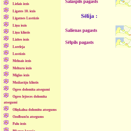
Salaspils pagasts
Lielais iezis
Ligates 10. iezis
Sēlija :
Līgatnes Lustūzis
Līņu iezis
Salienas pagasts
Līņu klintis
Lizītes iezis
Sēlpils pagasts
Loreleja
Lustūzis
Melnais iezis
Melturu iezis
Miglas iezis
Muižarāju klintis
Ogres dolomīta atsegumi
Ogres lejteces dolomīta
atsegumi
Oliņkalna dolomītu atsegums
Ozolbunču atsegums
Palu iezis
Piķenes krauja