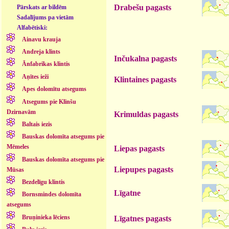
Drabešu pagasts
Pārskats ar bildēm
Sadalījums pa vietām
Alfabētiski:
Ainavu krauja
Andreja klints
Inčukalna pagasts
Ānfabrikas klintis
Aņītes ieži
Klintaines pagasts
Apes dolomītu atsegums
Atsegums pie Klinšu
Dzirnavām
Krimuldas pagasts
Baltais iezis
Bauskas dolomīta atsegums pie
Mēmeles
Liepas pagasts
Bauskas dolomīta atsegums pie
Liepupes pagasts
Mūsas
Bezdelīgu klintis
Līgatne
Bornsmindes dolomīta
atsegums
Bruņinieka lēciens
Līgatnes pagasts