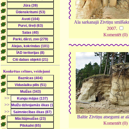
Ala sarkanajā Zivtiņu smilša
2007
.
Komentēt (0)
Konkrētas celtnes, veidojumi
>>
>>
>>
Baltie Zivtiņu atsegumi ar a
Komentēt (0)