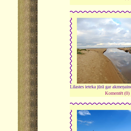
Lilastes ieteka jūrā gar akmeņain
Komentēt (0)