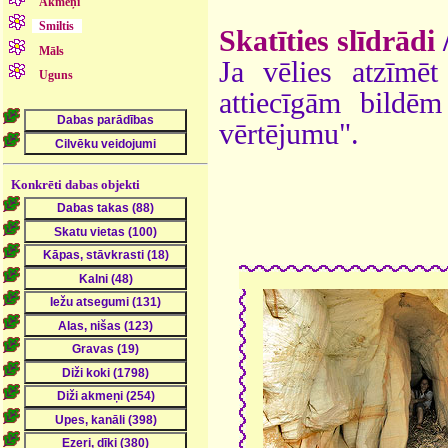
Akmeņi
Smiltis
Skatīties slīdrādi
Māls
Ja vēlies atzīmēt 
Uguns
attiecīgām bildē
vērtējumu".
Konkrēti dabas objekti