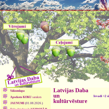
Latvijas Daba
Sākumlapa
un
Ievadi >2 s
Apsekoto KOKU
saraksts
kultūrvēsture
(01.08.2026.)
JAUNUMI