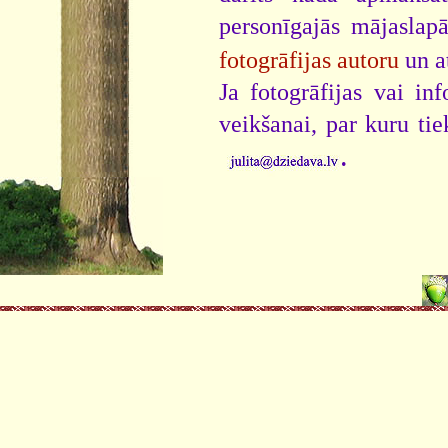
personīgajās mājaslap
fotogrāfijas autoru
un a
Ja fotogrāfijas vai i
veikšanai, par kuru ti
.