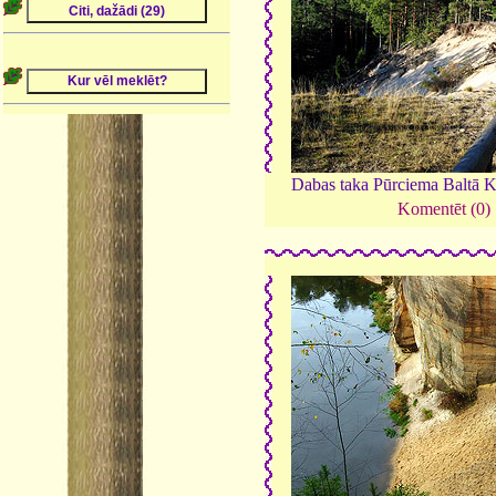
Dabas taka Pūrciema Baltā 
Komentēt (0)