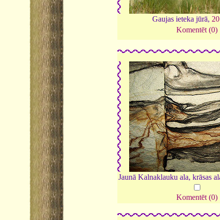
Gaujas ieteka jūrā,
20
Komentēt (0)
Jaunā Kalnaklauku ala, krāsas al
Komentēt (0)