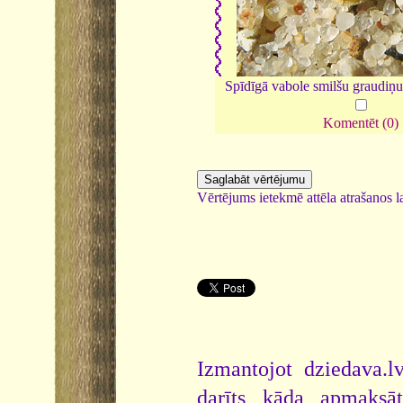
Spīdīgā vabole smilšu graudiņ
Komentēt (0)
Vērtējums ietekmē attēla atrašanos la
Izmantojot dziedava.lv
darīts kāda apmaksāt