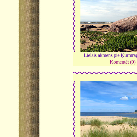
Lielais akmens pie Ķurmra
Komentēt (0)