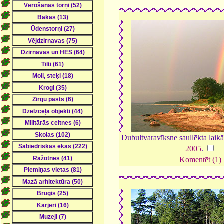
Dubultvaravīksne saullēkta laik
2005
.
Komentēt (1)