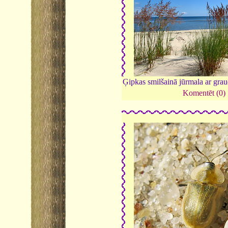
Ģipkas smilšainā jūrmala ar gra
Komentēt (0)