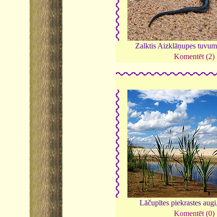
Zalktis Aizklāņupes tuvu
Komentēt (2)
Lāčupītes piekrastes augi
Komentēt (0)