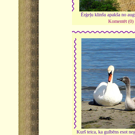
Ērģeļu klinšu apakša no aug
Komentēt (0)
Kurš teica, ka gulbēns esot negl