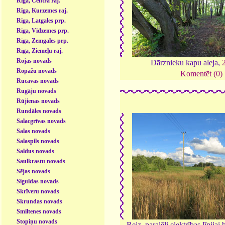
Rīga, Centra raj.
Rīga, Kurzemes raj.
Rīga, Latgales prp.
Rīga, Vidzemes prp.
Rīga, Zemgales prp.
Rīga, Ziemeļu raj.
Rojas novads
Dārznieku kapu aleja,
Ropažu novads
Komentēt (0)
Rucavas novads
Rugāju novads
Rūjienas novads
Rundāles novads
Salacgrīvas novads
Salas novads
Salaspils novads
Saldus novads
Saulkrastu novads
Sējas novads
Siguldas novads
Skrīveru novads
Skrundas novads
Smiltenes novads
Stopiņu novads
Reiz, paralēli elektrības līnijai 