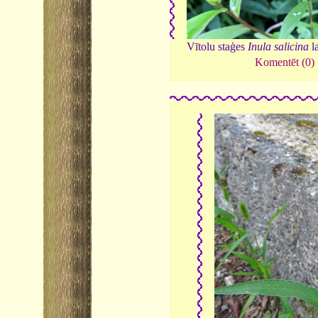
Vītolu staģes
Inula salicina
l
Komentēt (0)