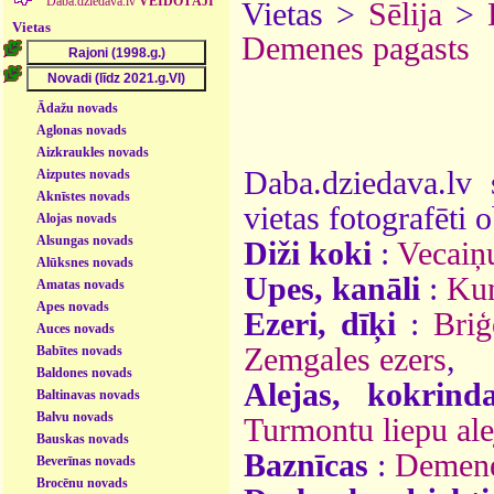
Daba.dziedava.lv
VEIDOTĀJI
Vietas >
Sēlija
>
Vietas
Demenes pagasts
Ādažu novads
Aglonas novads
Aizkraukles novads
Daba.dziedava.lv 
Aizputes novads
Aknīstes novads
vietas fotografēti o
Alojas novads
Alsungas novads
Diži koki
:
Vecaiņ
Alūksnes novads
Upes, kanāli
:
Ku
Amatas novads
Apes novads
Ezeri, dīķi
:
Briģ
Auces novads
Zemgales ezers
,
Babītes novads
Baldones novads
Alejas, kokrind
Baltinavas novads
Balvu novads
Turmontu liepu ale
Bauskas novads
Baznīcas
:
Demene
Beverīnas novads
Brocēnu novads