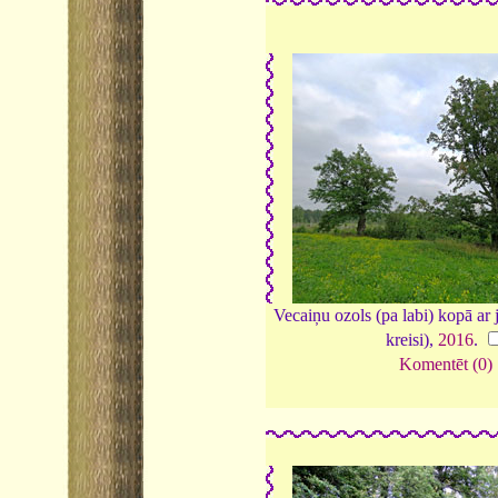
Vecaiņu ozols (pa labi) kopā ar
kreisi),
2016
.
Komentēt (0)