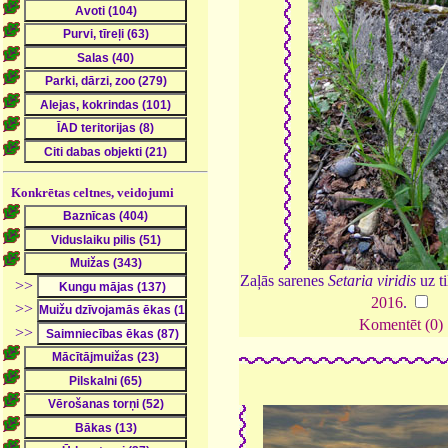
Konkrētas celtnes, veidojumi
Zaļās sarenes
Setaria viridis
uz t
>>
2016
.
>>
Komentēt (0)
>>