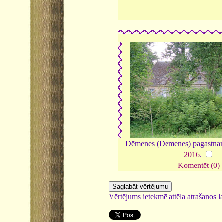
Dēmenes (Demenes) pagastnam
2016
.
Komentēt (0)
Vērtējums ietekmē attēla atrašanos la