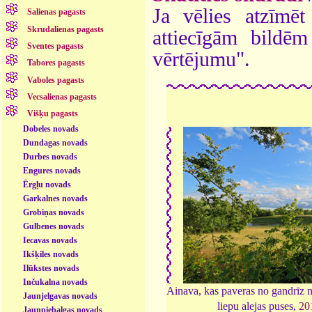
Ja vēlies atzīmēt 
Salienas pagasts
Skrudalienas pagasts
attiecīgām bildē
Sventes pagasts
vērtējumu".
Tabores pagasts
Vaboles pagasts
Vecsalienas pagasts
Višķu pagasts
Dobeles novads
Dundagas novads
Durbes novads
Engures novads
Ērgļu novads
Garkalnes novads
Grobiņas novads
Gulbenes novads
Iecavas novads
Ikšķiles novads
Ilūkstes novads
Inčukalna novads
Ainava, kas paveras no gandrīz 
Jaunjelgavas novads
liepu alejas puses,
20
Jaunpiebalgas novads