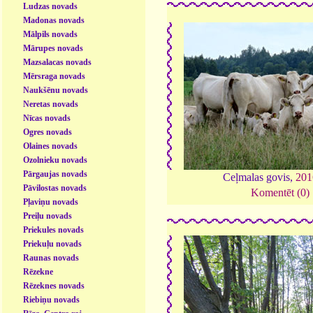
Ludzas novads
Madonas novads
Mālpils novads
Mārupes novads
Mazsalacas novads
Mērsraga novads
Naukšēnu novads
Neretas novads
Nīcas novads
Ogres novads
Olaines novads
Ozolnieku novads
Pārgaujas novads
Ceļmalas govis,
201
Pāvilostas novads
Komentēt (0)
Pļaviņu novads
Preiļu novads
Priekules novads
Priekuļu novads
Raunas novads
Rēzekne
Rēzeknes novads
Riebiņu novads