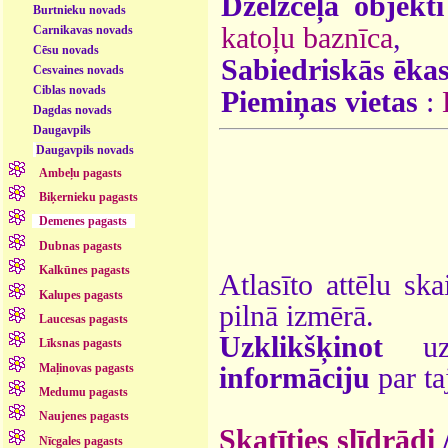
Dzelzceļa objekti
Burtnieku novads
katoļu baznīca
,
Carnikavas novads
Cēsu novads
Sabiedriskās ēka
Cesvaines novads
Ciblas novads
Piemiņas vietas
:
Dagdas novads
Daugavpils
Daugavpils novads
Ambeļu pagasts
Biķernieku pagasts
Demenes pagasts
Dubnas pagasts
Kalkūnes pagasts
Atlasīto attēlu ska
Kalupes pagasts
pilnā izmērā.
Laucesas pagasts
Uzklikšķinot
uz 
Līksnas pagasts
Maļinovas pagasts
informāciju
par ta
Medumu pagasts
Naujenes pagasts
Skatīties slīdrādi
Nīcgales pagasts