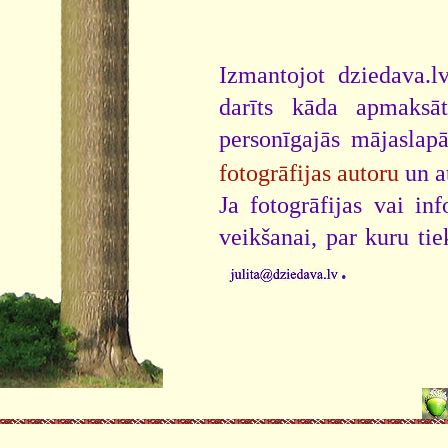
Izmantojot dziedava.lv
darīts kāda apmaksāt
personīgajās mājaslap
fotogrāfijas autoru
un a
Ja fotogrāfijas vai i
veikšanai, par kuru ti
.