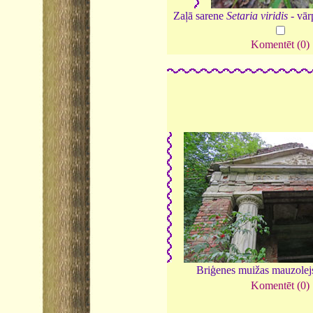
Zaļā sarene
Setaria viridis
- vār
Komentēt (0)
Briģenes muižas mauzolej
Komentēt (0)