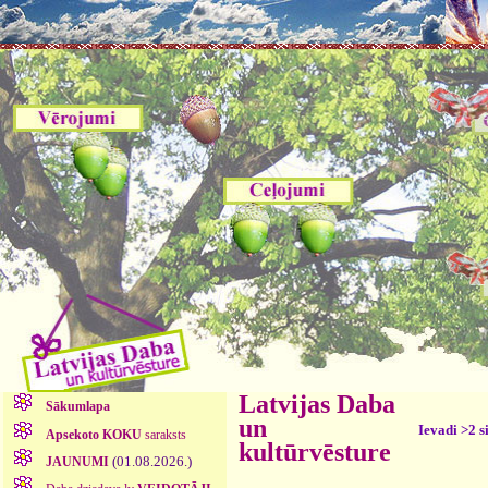
Latvijas Daba
Sākumlapa
un
Ievadi >2 s
Apsekoto KOKU
saraksts
kultūrvēsture
(01.08.2026.)
JAUNUMI