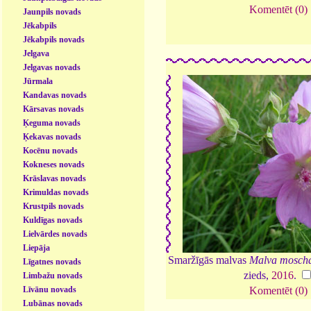
Komentēt (0)
Jaunpils novads
Jēkabpils
Jēkabpils novads
Jelgava
Jelgavas novads
Jūrmala
Kandavas novads
Kārsavas novads
Ķeguma novads
Ķekavas novads
Kocēnu novads
Kokneses novads
Krāslavas novads
Krimuldas novads
Krustpils novads
Kuldīgas novads
Lielvārdes novads
Liepāja
Smaržīgās malvas
Malva mosch
Līgatnes novads
zieds,
2016
.
Limbažu novads
Līvānu novads
Komentēt (0)
Lubānas novads