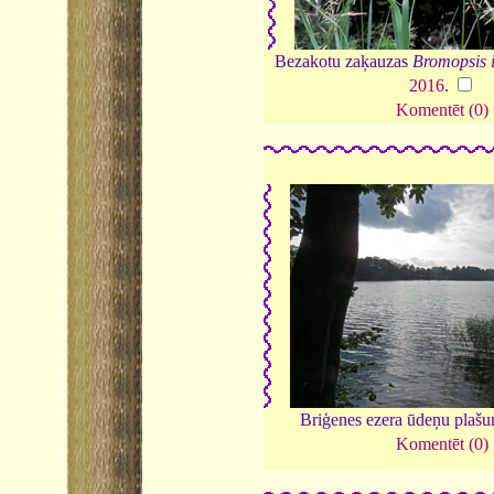
Bezakotu zaķauzas
Bromopsis 
2016
.
Komentēt (0)
Briģenes ezera ūdeņu plaš
Komentēt (0)