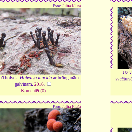
Foto:
Julita Kluša
Uz v
nā holveja
Holwaya mucida
ar brūnganām
svečturs
galviņām,
2016
.
Komentēt (0)
Foto:
Julita Kluša