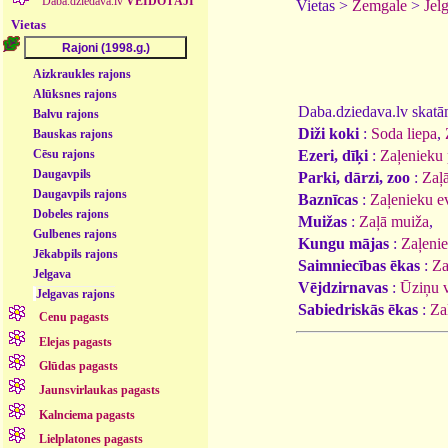
Daba.dziedava.lv
VEIDOTĀJI
Vietas >
Zemgale
>
Jel
Vietas
Aizkraukles rajons
Alūksnes rajons
Daba.dziedava.lv skatāmi
Balvu rajons
Diži koki
:
Soda liepa
,
Bauskas rajons
Ezeri, dīķi
:
Zaļenieku 
Cēsu rajons
Daugavpils
Parki, dārzi, zoo
:
Zaļ
Daugavpils rajons
Baznīcas
:
Zaļenieku ev
Dobeles rajons
Muižas
:
Zaļā muiža
,
Gulbenes rajons
Kungu mājas
:
Zaļenie
Jēkabpils rajons
Saimniecības ēkas
:
Za
Jelgava
Vējdzirnavas
:
Ūziņu v
Jelgavas rajons
Sabiedriskās ēkas
:
Za
Cenu pagasts
Elejas pagasts
Glūdas pagasts
Jaunsvirlaukas pagasts
Kalnciema pagasts
Lielplatones pagasts