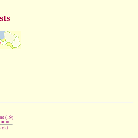
sts
s (19)
tumn
p
okt