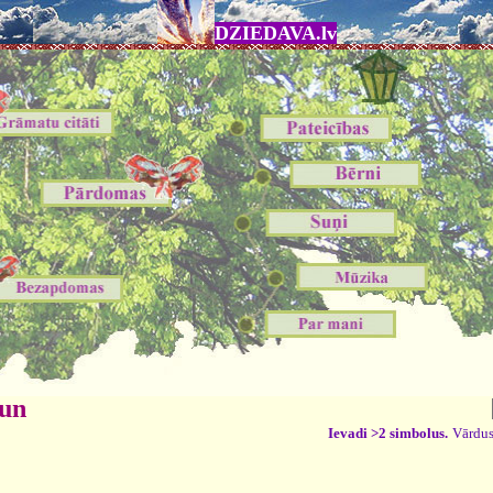
DZIEDAVA.lv
 un
Ievadi >2 simbolus.
Vārdus