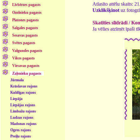
Atlasīto attēlu skaits: 2
Līvbērzes pagasts
Uzklikšķinot
uz fotogrā
Ozolnieku pagasts
Platones pagasts
Skatīties slīdrādi
/
Kome
Salgales pagasts
Ja vēlies atzīmēt īpaši 
Sesavas pagasts
Svētes pagasts
Valgundes pagasts
Vilces pagasts
Vircavas pagasts
Zaļenieku pagasts
Jūrmala
Krāslavas rajons
Kuldīgas rajons
Liepāja
Liepājas rajons
Limbažu rajons
Ludzas rajons
Madonas rajons
Ogres rajons
Preiļu rajons