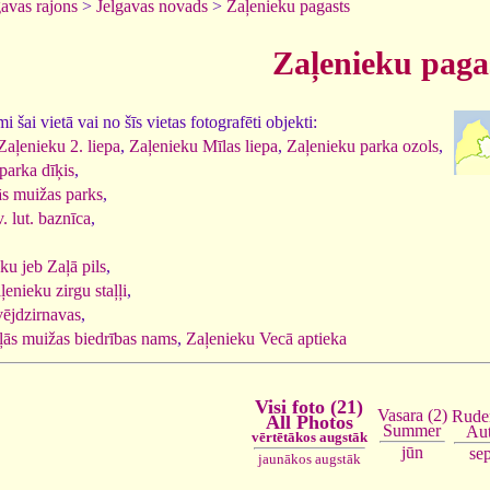
gavas rajons
>
Jelgavas novads
>
Zaļenieku pagasts
Zaļenieku paga
 šai vietā vai no šīs vietas fotografēti objekti:
Zaļenieku 2. liepa
,
Zaļenieku Mīlas liepa
,
Zaļenieku parka ozols
,
parka dīķis
,
ās muižas parks
,
. lut. baznīca
,
ku jeb Zaļā pils
,
ļenieku zirgu staļļi
,
ējdzirnavas
,
ļās muižas biedrības nams
,
Zaļenieku Vecā aptieka
Visi foto (21)
Vasara (2)
Ruden
All Photos
Summer
Au
vērtētākos augstāk
jūn
se
jaunākos augstāk