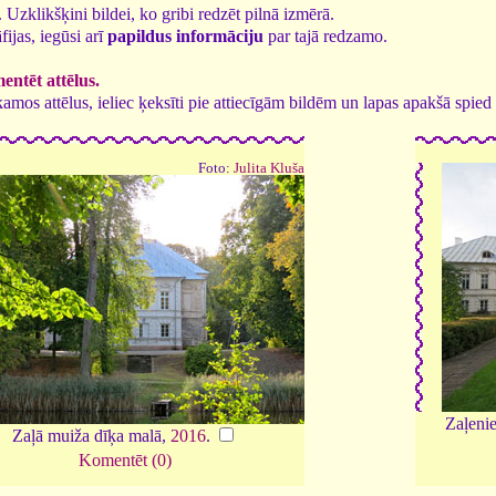
1. Uzklikšķini bildei, ko gribi redzēt pilnā izmērā.
fijas, iegūsi arī
papildus informāciju
par tajā redzamo.
ntēt attēlus.
tīkamos attēlus, ieliec ķeksīti pie attiecīgām bildēm un lapas apakšā spi
Foto:
Julita Kluša
Zaļenie
Zaļā muiža dīķa malā,
2016
.
Komentēt (0)