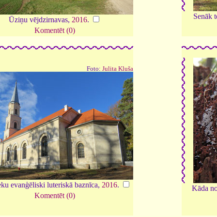
Senāk t
Ūziņu vējdzirnavas,
2016
.
Komentēt (0)
Foto:
Julita Kluša
ku evanģēliski luteriskā baznīca,
2016
.
Kāda no
Komentēt (0)