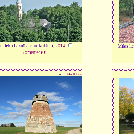
ļenieku baznīca caur kokiem,
2014
.
Mīlas lie
Komentēt (0)
Foto:
Julita Kluša