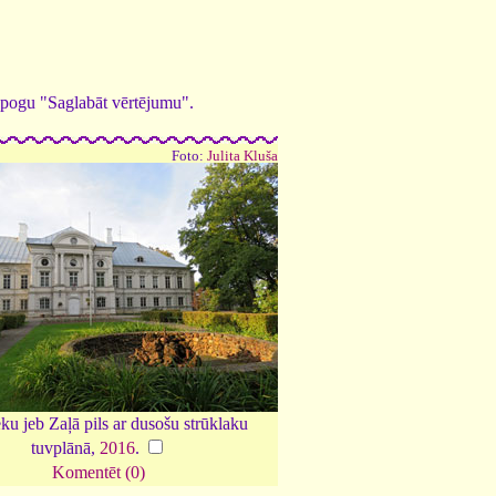
ed pogu "Saglabāt vērtējumu".
Foto:
Julita Kluša
ku jeb Zaļā pils ar dusošu strūklaku
tuvplānā,
2016
.
Komentēt (0)