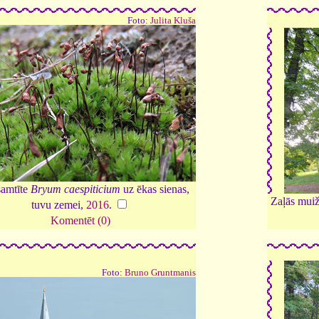
Foto:
Julita Kluša
samtīte
Bryum caespiticium
uz ēkas sienas,
Zaļās muiža
tuvu zemei,
2016
.
Komentēt (0)
Foto:
Bruno Gruntmanis