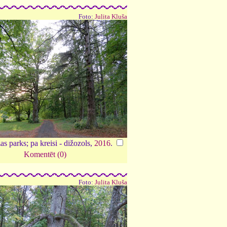
Foto:
Julita Kluša
s parks; pa kreisi - dižozols,
2016
.
Komentēt (0)
Foto:
Julita Kluša