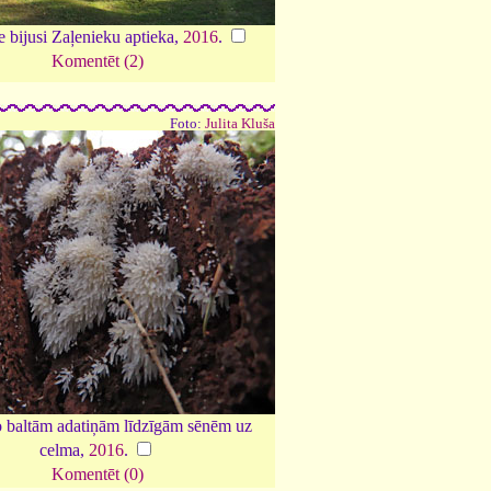
e bijusi Zaļenieku aptieka,
2016
.
Komentēt (2)
Foto:
Julita Kluša
 baltām adatiņām līdzīgām sēnēm uz
celma,
2016
.
Komentēt (0)