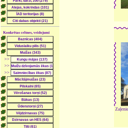
Konkrētas celtnes, veidojumi
>>
>>
>>
Zaļenie