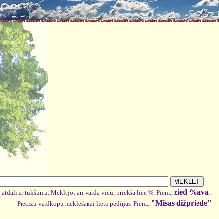
zied %ava
 atdali ar tukšumu. Meklējot arī vārda vidū, priekšā liec %. Piem.,
.
"Misas dižpriede"
Precīzu vārdkopu meklēšanai lieto pēdiņas. Piem.,