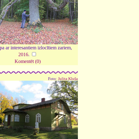
pa ar interesantiem izlocītiem zariem,
2016
.
Komentēt (0)
Foto:
Julita Kluša