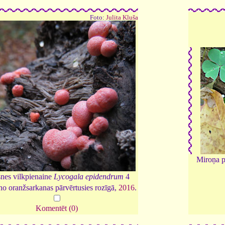
Foto:
Julita Kluša
Miroņa p
nes vilkpienaine
Lycogala epidendrum
4
no oranžsarkanas pārvērtusies rozīgā,
2016
.
Komentēt (0)