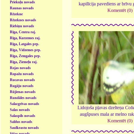
Priekuļu novads
kapilīcija pavediens ar brīvu
Raunas novads
Komentēt (0)
Rēzekne
Rēzeknes novads
Riebiņu novads
Rīga, Centra raj.
Rīga, Kurzemes raj.
Rīga, Latgales prp.
Rīga, Vidzemes prp.
Rīga, Zemgales prp.
Rīga, Ziemeļu raj.
Rojas novads
Ropažu novads
Rucavas novads
Rugāju novads
Rūjienas novads
Rundāles novads
Salacgrīvas novads
Lidojoša pļavas dzelteņa
Coli
Salas novads
augšpuses mala ar melno rak
Salaspils novads
Komentēt (0)
Saldus novads
Saulkrastu novads
Sējas novads