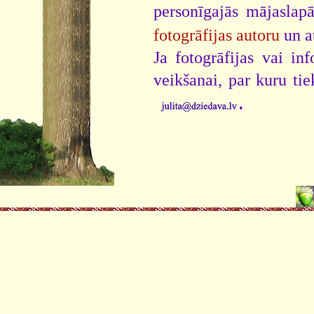
personīgajās mājaslap
fotogrāfijas autoru
un a
Ja fotogrāfijas vai i
veikšanai, par kuru ti
.