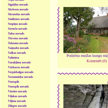
Siguldas novads
Skrīveru novads
Skrundas novads
Smiltenes novads
Stopiņu novads
Strenču novads
Talsu novads
Tērvetes novads
Tukuma novads
Vaiņodes novads
Valkas novads
Podzēnu muižas kungu mā
Valmiera
Komentēt (0)
Varakļānu novads
Vārkavas novads
Vecpiebalgas novads
Vecumnieku novads
Ventspils
Ventspils novads
Viesītes novads
Viļakas novads
Viļānu novads
Zilupes novads