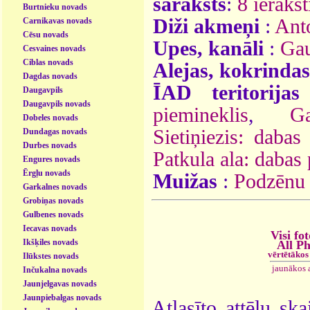
saraksts
:
8 ierakst
Burtnieku novads
Diži akmeņi
:
Ant
Carnikavas novads
Cēsu novads
Upes, kanāli
:
Gau
Cesvaines novads
Ciblas novads
Alejas, kokrindas
Dagdas novads
ĪAD teritorijas
Daugavpils
Daugavpils novads
piemineklis
,
G
Dobeles novads
Sietiņiezis: dabas
Dundagas novads
Durbes novads
Patkula ala: dabas
Engures novads
Ērgļu novads
Muižas
:
Podzēnu
Garkalnes novads
Grobiņas novads
Gulbenes novads
Iecavas novads
Visi fot
Ikšķiles novads
All P
vērtētākos
Ilūkstes novads
jaunākos 
Inčukalna novads
Jaunjelgavas novads
Jaunpiebalgas novads
Atlasīto attēlu ska