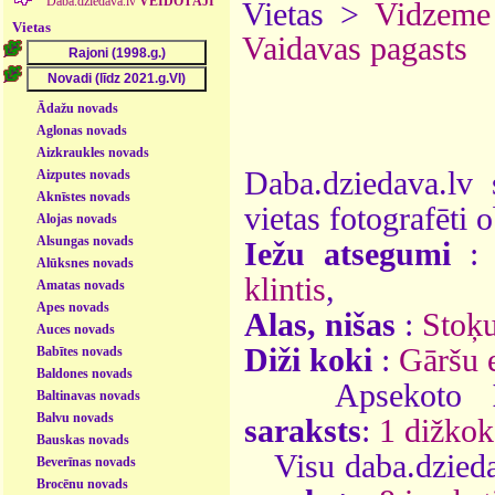
Daba.dziedava.lv
VEIDOTĀJI
Vietas >
Vidzeme
Vietas
Vaidavas pagasts
Ādažu novads
Aglonas novads
Aizkraukles novads
Daba.dziedava.lv 
Aizputes novads
Aknīstes novads
vietas fotografēti o
Alojas novads
Alsungas novads
Iežu atsegumi
Alūksnes novads
klintis
,
Amatas novads
Apes novads
Alas, nišas
:
Stoķu
Auces novads
Diži koki
:
Gāršu 
Babītes novads
Baldones novads
Apsekoto
Baltinavas novads
Balvu novads
saraksts
:
1 dižkok
Bauskas novads
Visu daba.dzieda
Beverīnas novads
Brocēnu novads