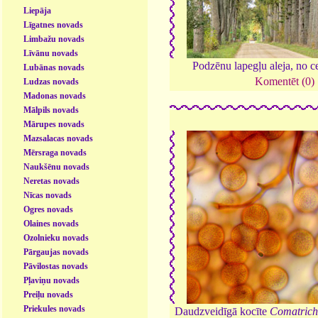
Liepāja
Līgatnes novads
Limbažu novads
Līvānu novads
Podzēnu lapegļu aleja, no c
Lubānas novads
Komentēt (0)
Ludzas novads
Madonas novads
Mālpils novads
Mārupes novads
Mazsalacas novads
Mērsraga novads
Naukšēnu novads
Neretas novads
Nīcas novads
Ogres novads
Olaines novads
Ozolnieku novads
Pārgaujas novads
Pāvilostas novads
Pļaviņu novads
Preiļu novads
Priekules novads
Daudzveidīgā kocīte
Comatrich