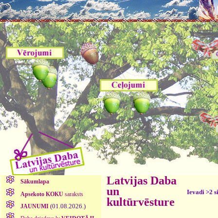
Latvijas Daba
Sākumlapa
un
Ievadi >2 s
Apsekoto KOKU
saraksts
kultūrvēsture
(01.08.2026.)
JAUNUMI