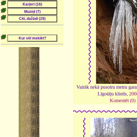
Vairāk nekā pusotru metru gara
Līgotāju klintīs,
200
Komentēt (0)