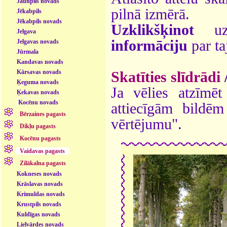
Jaunpils novads
pilnā izmērā.
Jēkabpils
Jēkabpils novads
Uzklikšķinot
uz 
Jelgava
informāciju
par ta
Jelgavas novads
Jūrmala
Kandavas novads
Kārsavas novads
Skatīties slīdrādi
Ķeguma novads
Ja vēlies atzīmēt 
Ķekavas novads
Kocēnu novads
attiecīgām bildē
Bērzaines pagasts
vērtējumu".
Dikļu pagasts
Kocēnu pagasts
Vaidavas pagasts
Zilākalna pagasts
Kokneses novads
Krāslavas novads
Krimuldas novads
Krustpils novads
Kuldīgas novads
Lielvārdes novads