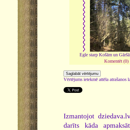
Egle starp Košām un Gārš
Komentēt (0)
Vērtējums ietekmē attēla atrašanos la
Izmantojot dziedava.lv
darīts kāda apmaksāt