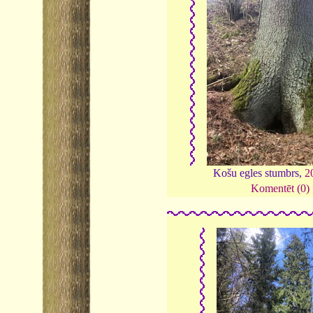
Košu egles stumbrs,
2
Komentēt (0)