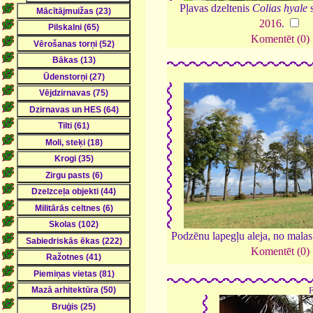
Pļavas dzeltenis
Colias hyale
s
2016
.
Komentēt (0)
Podzēnu lapegļu aleja, no malas
Komentēt (0)