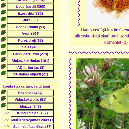
Daudzveidīgā kocīte
Coma
mikroskopiskā skatījumā uz st
Komentēt (0)
Konkrētas celtnes, veidojumi
>>
>>
>>