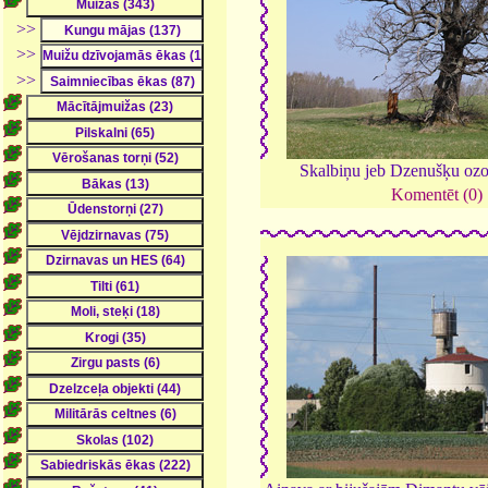
>>
>>
>>
Skalbiņu jeb Dzenušķu ozo
Komentēt (0)