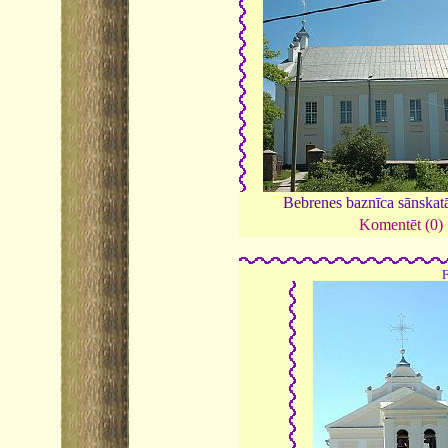
Bebrenes baznīca sānskat
Komentēt (0)