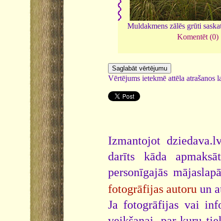
Muldakmens zālēs grūti sask
Komentēt (0)
Vērtējums ietekmē attēla atrašanos la
Izmantojot dziedava.lv
darīts kāda apmaksāt
personīgajās mājaslap
fotogrāfijas autoru
un a
Ja fotogrāfijas vai i
veikšanai, par kuru ti