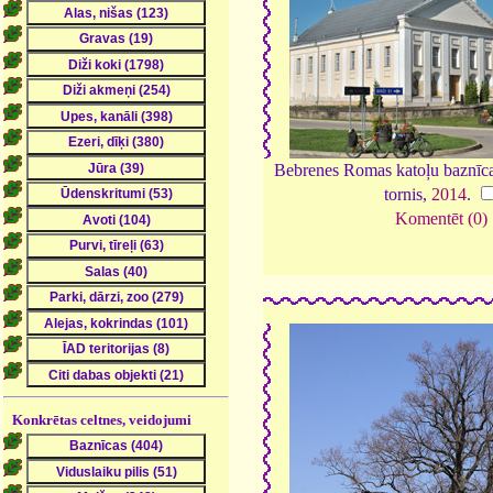
Bebrenes Romas katoļu baznīca;
tornis,
2014
.
Komentēt (0)
Konkrētas celtnes, veidojumi