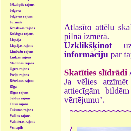
Jēkabpils rajons
Jelgava
Jelgavas rajons
Jūrmala
Atlasīto attēlu ska
Krāslavas rajons
pilnā izmērā.
Kuldīgas rajons
Liepāja
Uzklikšķinot
uz 
Liepājas rajons
Limbažu rajons
informāciju
par ta
Ludzas rajons
Madonas rajons
Ogres rajons
Skatīties slīdrādi
Preiļu rajons
Ja vēlies atzīmēt 
Rēzeknes rajons
Rīga
attiecīgām bildē
Rīgas rajons
vērtējumu".
Saldus rajons
Talsu rajons
Tukuma rajons
Valkas rajons
Valmieras rajons
Ventspils