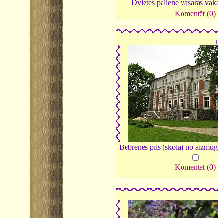
Dvietes paliene vasaras vak
Komentēt (0)
Bebrenes pils (skola) no aizmu
Komentēt (0)