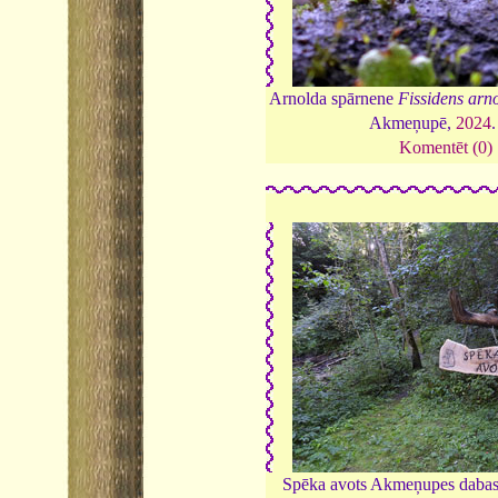
Arnolda spārnene
Fissidens arno
Akmeņupē,
2024
Komentēt (0)
Spēka avots Akmeņupes dabas