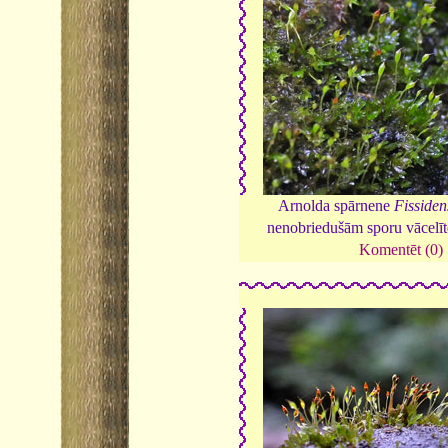
Arnolda spārnene
Fissiden
nenobriedušām sporu vācelī
Komentēt (0)