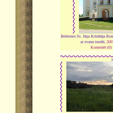
Bebrenes Sv. Jāņa Kristītāja Ro
ar zvanu tornīti,
200
Komentēt (0)