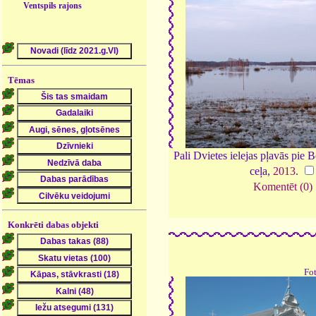
Ventspils rajons
Tēmas
Pali Dvietes ielejas pļavās pie 
ceļa,
2013
.
Komentēt (0)
Konkrēti dabas objekti
Fo