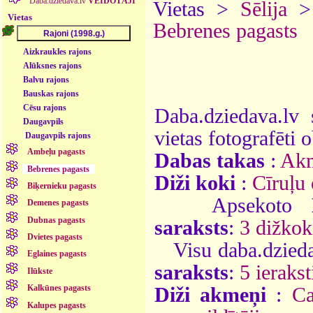
Daba.dziedava.lv
VEIDOTĀJI
Vietas >
Sēlija
Vietas
Bebrenes pagasts
Aizkraukles rajons
Alūksnes rajons
Balvu rajons
Bauskas rajons
Cēsu rajons
Daba.dziedava.lv 
Daugavpils
vietas fotografēti o
Daugavpils rajons
Ambeļu pagasts
Dabas takas
:
Akm
Bebrenes pagasts
Diži koki
:
Cīruļu 
Biķernieku pagasts
Apsekoto
Demenes pagasts
Dubnas pagasts
saraksts
:
3 dižkok
Dvietes pagasts
Visu daba.dzieda
Eglaines pagasts
saraksts
:
5 ierakst
Ilūkste
Kalkūnes pagasts
Diži akmeņi
:
Ca
Kalupes pagasts