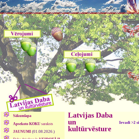
Latvijas Daba
Sākumlapa
un
Ievadi >2 s
Apsekoto KOKU
saraksts
kultūrvēsture
(01.08.2026.)
JAUNUMI