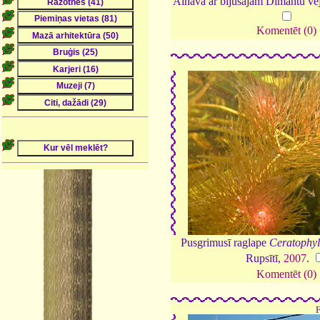
Ainava ar bijušajām Dimantu v
Komentēt (0)
Pusgrimusī raglape
Ceratophy
Rupsītī,
2007
.
Komentēt (0)