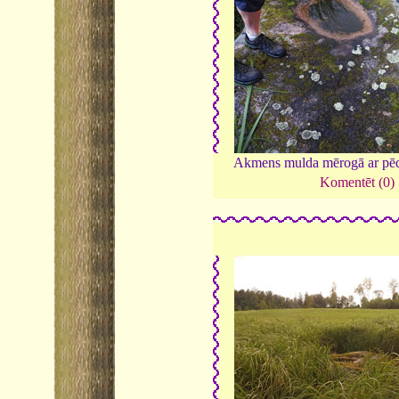
Akmens mulda mērogā ar p
Komentēt (0)