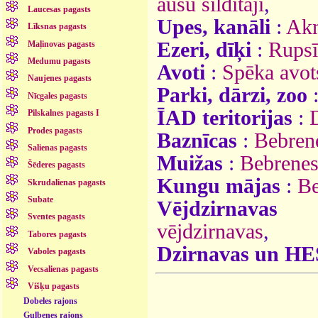
ausu sildītāji
,
Laucesas pagasts
Upes, kanāli
:
Ak
Līksnas pagasts
Ezeri, dīķi
:
Rupsī
Maļinovas pagasts
Medumu pagasts
Avoti
:
Spēka avot
Naujenes pagasts
Parki, dārzi, zoo
Nīcgales pagasts
ĪAD teritorijas
:
Pilskalnes pagasts I
Prodes pagasts
Baznīcas
:
Bebren
Salienas pagasts
Muižas
:
Bebrenes
Šēderes pagasts
Kungu mājas
:
Be
Skrudalienas pagasts
Subate
Vējdzirnavas
Sventes pagasts
vējdzirnavas
,
Tabores pagasts
Dzirnavas un HE
Vaboles pagasts
Vecsalienas pagasts
Višķu pagasts
Dobeles rajons
Gulbenes rajons