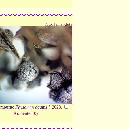
Foto:
Julita Kluša
mpurīte
Physarum daamsii
,
2023
.
Komentēt (0)