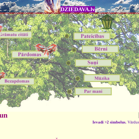
DZIEDAVA.lv
 un
Ievadi >2 simbolus.
Vārdus