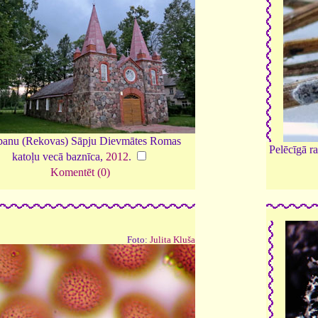
banu (Rekovas) Sāpju Dievmātes Romas
Pelēcīgā r
katoļu vecā baznīca,
2012
.
Komentēt (0)
Foto:
Julita Kluša