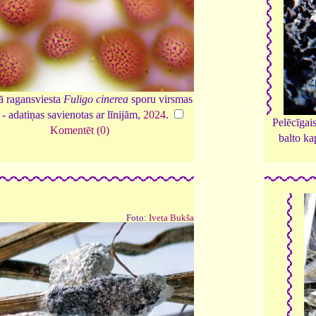
ā ragansviesta
Fuligo cinerea
sporu virsmas
 - adatiņas savienotas ar līnijām,
2024
.
Pelēcīgai
Komentēt (0)
balto ka
Foto:
Iveta Bukša