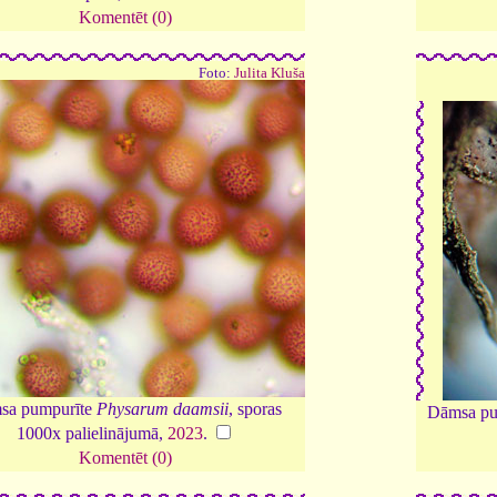
Komentēt (0)
Foto:
Julita Kluša
sa pumpurīte
Physarum daamsii
, sporas
Dāmsa pu
1000x palielinājumā,
2023
.
Komentēt (0)