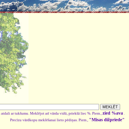
zied %ava
 atdali ar tukšumu. Meklējot arī vārda vidū, priekšā liec %. Piem.,
.
"Misas dižpriede"
Precīzu vārdkopu meklēšanai lieto pēdiņas. Piem.,