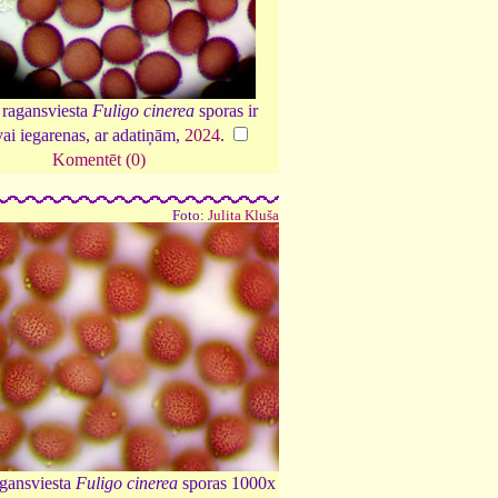
 ragansviesta
Fuligo cinerea
sporas ir
vai iegarenas, ar adatiņām,
2024
.
Komentēt (0)
Foto:
Julita Kluša
agansviesta
Fuligo cinerea
sporas 1000x