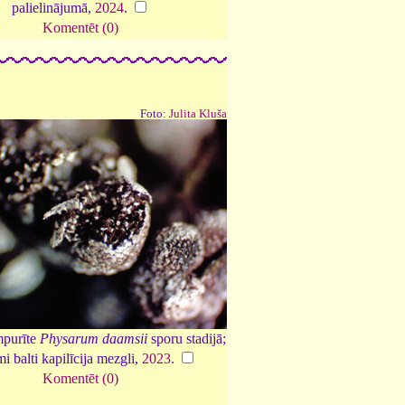
palielinājumā,
2024
.
Komentēt (0)
Foto:
Julita Kluša
purīte
Physarum daamsii
sporu stadijā;
i balti kapilīcija mezgli,
2023
.
Komentēt (0)