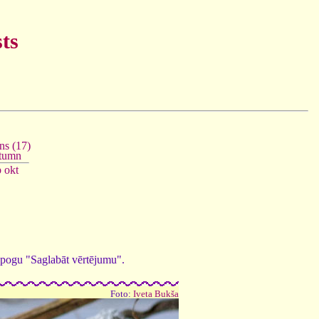
ts
s (17)
tumn
p
okt
ed pogu "Saglabāt vērtējumu".
Foto:
Iveta Bukša