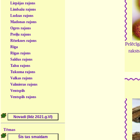
Liepājas rajons
Limbažu rajons
Ludzas rajons
Madonas rajons
Ogres rajons
Preiļu rajons
Rēzeknes rajons
Pelēcīg
Rīga
raksts
Rīgas rajons
Saldus rajons
Talsu rajons
Tukuma rajons
Valkas rajons
Valmieras rajons
Ventspils
Ventspils rajons
Tēmas