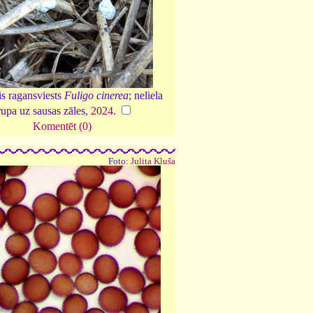
is ragansviests
Fuligo cinerea
; neliela
rupa uz sausas zāles,
2024
.
Komentēt (0)
Foto:
Julita Kluša