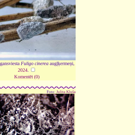
agansviesta
Fuligo cinerea
augļķermeņi,
2024
.
Komentēt (0)
Foto:
Julita Kluša