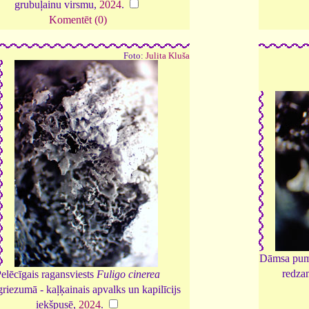
grubuļainu virsmu,
2024
.
Komentēt (0)
Foto:
Julita Kluša
Dāmsa pum
redzam
elēcīgais ragansviests
Fuligo cinerea
griezumā - kaļķainais apvalks un kapilīcijs
iekšpusē,
2024
.