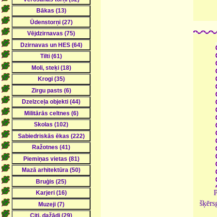
P
šķērs