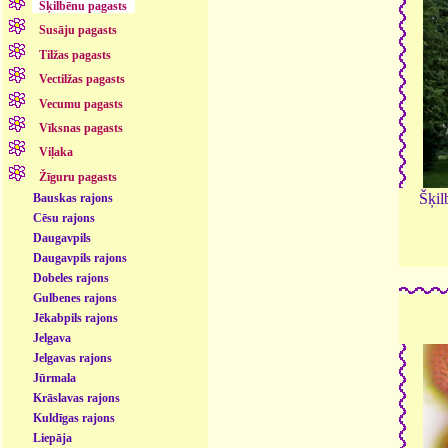
Šķilbēnu pagasts
Susāju pagasts
Tilžas pagasts
Vectilžas pagasts
Vecumu pagasts
Vīksnas pagasts
Viļaka
Žīguru pagasts
Šķil
Bauskas rajons
Cēsu rajons
Daugavpils
Daugavpils rajons
Dobeles rajons
Gulbenes rajons
Jēkabpils rajons
Jelgava
Jelgavas rajons
Jūrmala
Krāslavas rajons
Kuldīgas rajons
Liepāja