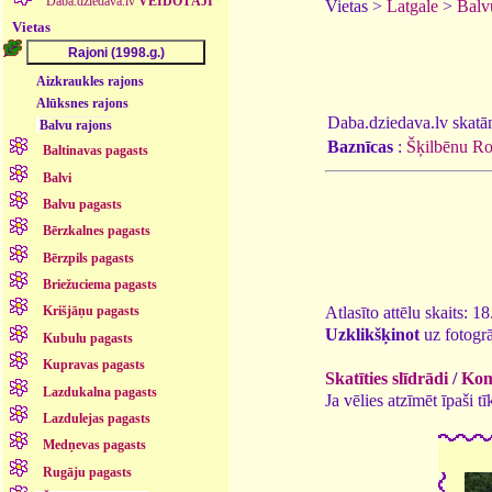
Daba.dziedava.lv
VEIDOTĀJI
Vietas >
Latgale
>
Balv
Vietas
Aizkraukles rajons
Alūksnes rajons
Daba.dziedava.lv skatāmi
Balvu rajons
Baznīcas
:
Šķilbēnu Ro
Baltinavas pagasts
Balvi
Balvu pagasts
Bērzkalnes pagasts
Bērzpils pagasts
Briežuciema pagasts
Atlasīto attēlu skaits: 1
Krišjāņu pagasts
Uzklikšķinot
uz fotogrā
Kubulu pagasts
Kupravas pagasts
Skatīties slīdrādi
/
Kome
Lazdukalna pagasts
Ja vēlies atzīmēt īpaši 
Lazdulejas pagasts
Medņevas pagasts
Rugāju pagasts