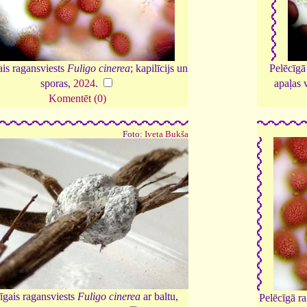
ais ragansviests
Fuligo cinerea
; kapilīcijs un
Pelēcīgā
sporas,
2024
.
apaļas 
Komentēt (0)
Foto:
Iveta Bukša
īgais ragansviests
Fuligo cinerea
ar baltu,
Pelēcīgā r