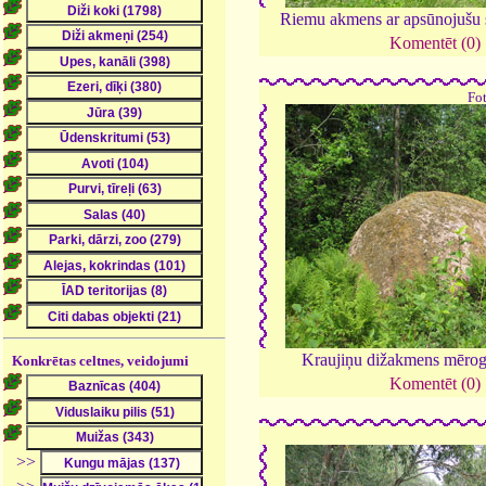
Riemu akmens ar apsūnojušu
Komentēt (0)
Fo
Kraujiņu dižakmens mēro
Konkrētas celtnes, veidojumi
Komentēt (0)
>>