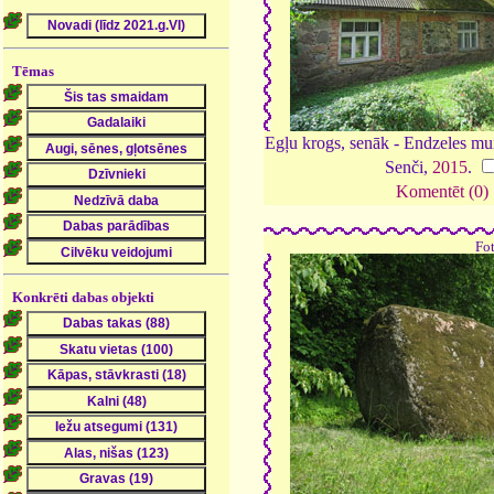
Tēmas
Egļu krogs, senāk - Endzeles mui
Senči,
2015
.
Komentēt (0)
Fo
Konkrēti dabas objekti