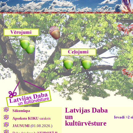
Latvijas Daba
Sākumlapa
un
Ievadi >2 s
Apsekoto KOKU
saraksts
kultūrvēsture
(01.08.2026.)
JAUNUMI