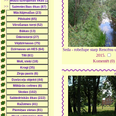
>>
>>
Seda - robežupe starp Rencēnu u
2015
.
Komentēt (0)