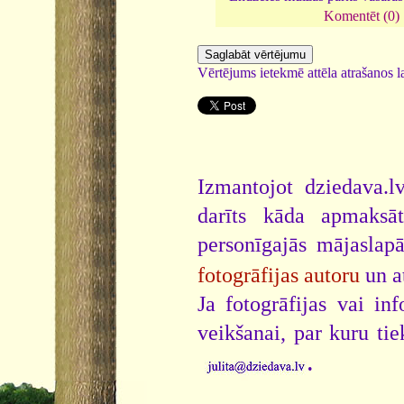
Komentēt (0)
Vērtējums ietekmē attēla atrašanos la
Izmantojot dziedava.lv
darīts kāda apmaksāt
personīgajās mājaslap
fotogrāfijas autoru
un a
Ja fotogrāfijas vai i
veikšanai, par kuru ti
.