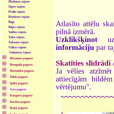
Madonas rajons
Ogres rajons
Preiļu rajons
Rēzeknes rajons
Atlasīto attēlu ska
Rīga
Rīgas rajons
pilnā izmērā.
Saldus rajons
Uzklikšķinot
uz 
Talsu rajons
Tukuma rajons
informāciju
par ta
Valkas rajons
Valmieras rajons
Bērzaines pagasts
Skatīties slīdrādi
Brenguļu pagasts
Ja vēlies atzīmēt 
Burtnieku pagasts
attiecīgām bildē
Dikļu pagasts
Ipiķu pagasts
vērtējumu".
Jeru pagasts
Kauguru pagasts
Kocēnu pagasts
Ķoņu pagasts