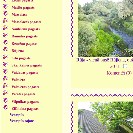
Lodes pagasts
Matīšu pagasts
Mazsalaca
Mazsalacas pagasts
Naukšēnu pagasts
Ramatas pagasts
Rencēnu pagasts
Rūjiena
Sēļu pagasts
Rūja - vienā pusē Rūjiena, otrā
Skaņkalnes pagasts
2011
.
Vaidavas pagasts
Komentēt (0)
Valmiera
Valmieras pagasts
Vecates pagasts
Vilpulkas pagasts
Zilākalna pagasts
Ventspils
Ventspils rajons