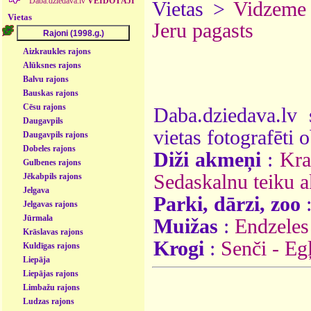
Daba.dziedava.lv
VEIDOTĀJI
Vietas >
Vidzeme
Vietas
Jeru pagasts
Aizkraukles rajons
Alūksnes rajons
Balvu rajons
Bauskas rajons
Cēsu rajons
Daba.dziedava.lv 
Daugavpils
vietas fotografēti o
Daugavpils rajons
Dobeles rajons
Diži akmeņi
:
Kra
Gulbenes rajons
Sedaskalnu teiku 
Jēkabpils rajons
Jelgava
Parki, dārzi, zoo
Jelgavas rajons
Jūrmala
Muižas
:
Endzeles
Krāslavas rajons
Krogi
:
Senči - Eg
Kuldīgas rajons
Liepāja
Liepājas rajons
Limbažu rajons
Ludzas rajons