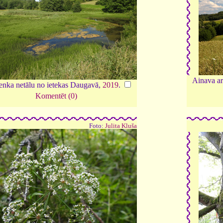
Ainava ar
enka netālu no ietekas Daugavā,
2019
.
Komentēt (0)
Foto:
Julita Kluša