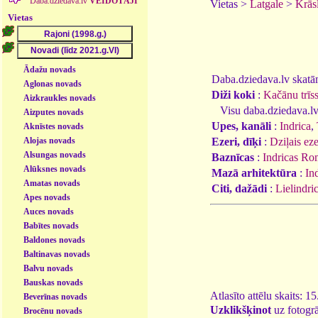
Daba.dziedava.lv
VEIDOTĀJI
Vietas >
Latgale
>
Krās
Vietas
Ādažu novads
Daba.dziedava.lv skatāmi
Aglonas novads
Diži koki
:
Kačānu trīs
Aizkraukles novads
Visu daba.dziedava.lv
Aizputes novads
Upes, kanāli
:
Indrica
,
Aknīstes novads
Alojas novads
Ezeri, dīķi
:
Dziļais eze
Alsungas novads
Baznīcas
:
Indricas Ro
Alūksnes novads
Mazā arhitektūra
:
In
Amatas novads
Citi, dažādi
:
Lielindri
Apes novads
Auces novads
Babītes novads
Baldones novads
Baltinavas novads
Balvu novads
Bauskas novads
Atlasīto attēlu skaits: 1
Beverīnas novads
Uzklikšķinot
uz fotogrā
Brocēnu novads