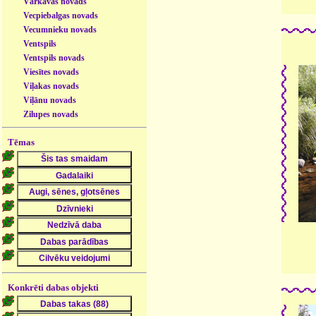
Vārkavas novads
Vecpiebalgas novads
Vecumnieku novads
Ventspils
Ventspils novads
Viesītes novads
Viļakas novads
Viļānu novads
Zilupes novads
Tēmas
Konkrēti dabas objekti