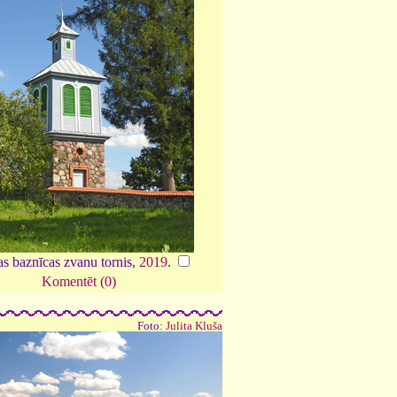
as baznīcas zvanu tornis,
2019
.
Komentēt (0)
Foto:
Julita Kluša