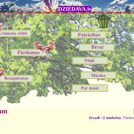
DZIEDAVA.lv
 un
Ievadi >2 simbolus.
Vārdus