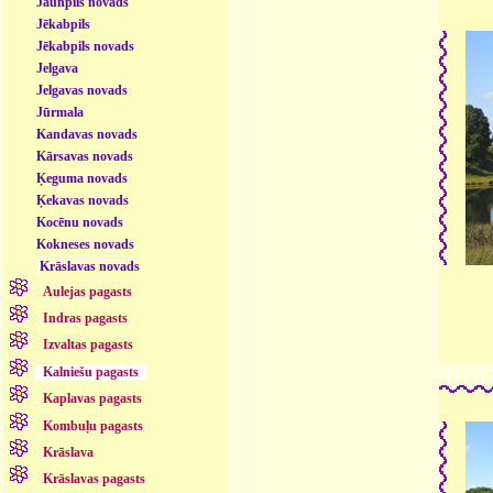
Jaunpils novads
Jēkabpils
Jēkabpils novads
Jelgava
Jelgavas novads
Jūrmala
Kandavas novads
Kārsavas novads
Ķeguma novads
Ķekavas novads
Kocēnu novads
Kokneses novads
Krāslavas novads
Aulejas pagasts
Indras pagasts
Izvaltas pagasts
Kalniešu pagasts
Kaplavas pagasts
Kombuļu pagasts
Krāslava
Krāslavas pagasts