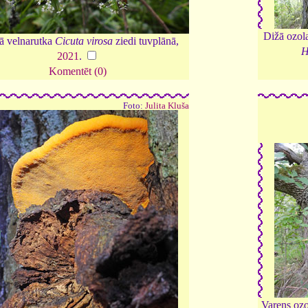
Dižā ozola
ā velnarutka
Cicuta virosa
ziedi tuvplānā,
H
2021
.
Komentēt (0)
Foto:
Julita Kluša
Varens oz