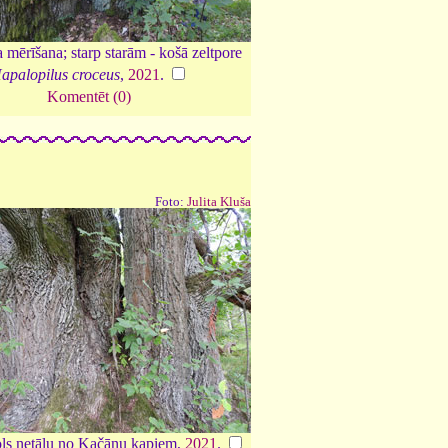
 mērīšana; starp starām - košā zeltpore
apalopilus croceus
,
2021
.
Komentēt (0)
Foto:
Julita Kluša
ols netālu no Kačānu kapiem,
2021
.