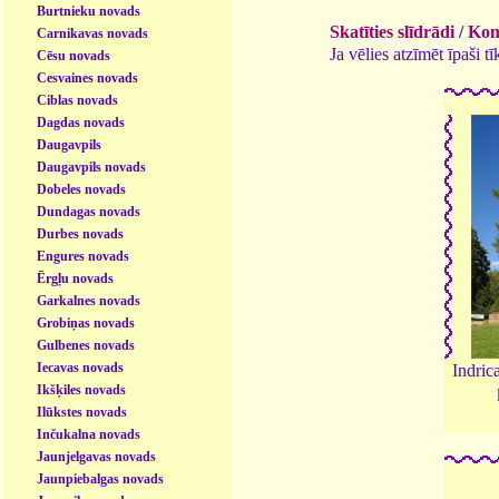
Burtnieku novads
Skatīties slīdrādi
/
Kome
Carnikavas novads
Ja vēlies atzīmēt īpaši 
Cēsu novads
Cesvaines novads
Ciblas novads
Dagdas novads
Daugavpils
Daugavpils novads
Dobeles novads
Dundagas novads
Durbes novads
Engures novads
Ērgļu novads
Garkalnes novads
Grobiņas novads
Gulbenes novads
Iecavas novads
Indric
Ikšķiles novads
Ilūkstes novads
Inčukalna novads
Jaunjelgavas novads
Jaunpiebalgas novads