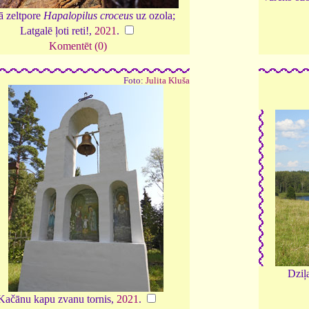
 zeltpore
Hapalopilus croceus
uz ozola;
Latgalē ļoti reti!,
2021
.
Komentēt (0)
Foto:
Julita Kluša
Dziļ
Kačānu kapu zvanu tornis,
2021
.