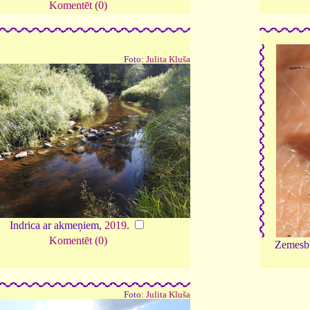
Komentēt (0)
Foto:
Julita Kluša
Indrica ar akmeņiem,
2019
.
Komentēt (0)
Zemesbl
Foto:
Julita Kluša