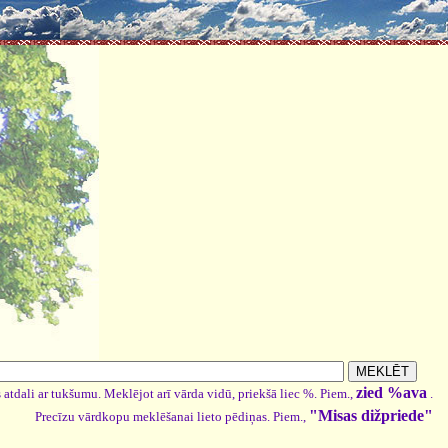
zied %ava
 atdali ar tukšumu. Meklējot arī vārda vidū, priekšā liec %. Piem.,
.
"Misas dižpriede"
Precīzu vārdkopu meklēšanai lieto pēdiņas. Piem.,