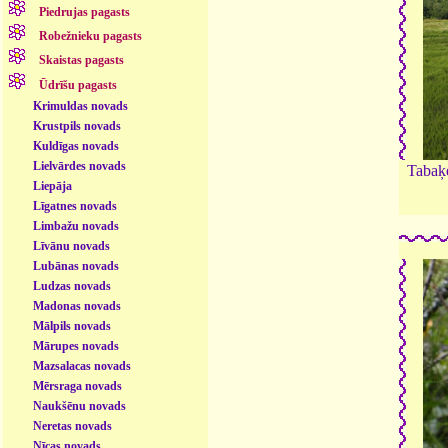
Piedrujas pagasts
Robežnieku pagasts
Skaistas pagasts
Ūdrīšu pagasts
Krimuldas novads
Krustpils novads
Kuldīgas novads
Lielvārdes novads
Tabaķ
Liepāja
Līgatnes novads
Limbažu novads
Līvānu novads
Lubānas novads
Ludzas novads
Madonas novads
Mālpils novads
Mārupes novads
Mazsalacas novads
Mērsraga novads
Naukšēnu novads
Neretas novads
Nīcas novads