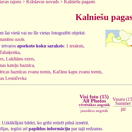
lavas rajons
>
Krāslavas novads
>
Kalniešu pagasts
Kalniešu pagas
 šai vietā vai no šīs vietas fotografēti objekti:
stumbru ozols
 ietvaros
apsekoto koku saraksts
:
1 ieraksts
,
Tabaķenka
,
rs
,
Lukštānu ezers
,
mas katoļu baznīca
,
dricas baznīcas zvanu tornis
,
Kačānu kapu zvanu tornis
,
cas Lesničevka
Visi foto (15)
Vasara (15
All Photos
Summer
vērtētākos augstāk
jūl
jaunākos augstāk
5. Uzklikšķini bildei, ko gribi redzēt pilnā izmērā.
fijas, iegūsi arī
papildus informāciju
par tajā redzamo.