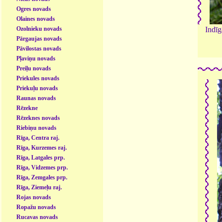
Ogres novads
Olaines novads
Ozolnieku novads
Indīg
Pārgaujas novads
Pāvilostas novads
Pļaviņu novads
Preiļu novads
Priekules novads
Priekuļu novads
Raunas novads
Rēzekne
Rēzeknes novads
Riebiņu novads
Rīga, Centra raj.
Rīga, Kurzemes raj.
Rīga, Latgales prp.
Rīga, Vidzemes prp.
Rīga, Zemgales prp.
Rīga, Ziemeļu raj.
Rojas novads
Ropažu novads
Rucavas novads