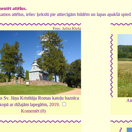
ntēt attēlus.
tīkamos attēlus, ieliec ķeksīti pie attiecīgām bildēm un lapas apakšā spi
Foto:
Julita Kluša
as Sv. Jāņa Kristītāja Romas katoļu baznīca
Ai
kopā ar dižajām lapeglēm,
2019
.
Komentēt (0)