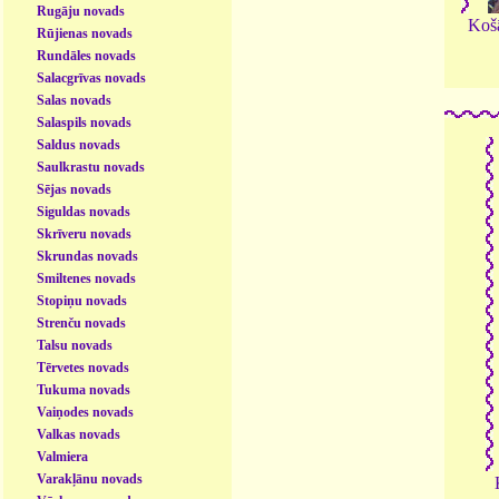
Rugāju novads
Košā
Rūjienas novads
Rundāles novads
Salacgrīvas novads
Salas novads
Salaspils novads
Saldus novads
Saulkrastu novads
Sējas novads
Siguldas novads
Skrīveru novads
Skrundas novads
Smiltenes novads
Stopiņu novads
Strenču novads
Talsu novads
Tērvetes novads
Tukuma novads
Vaiņodes novads
Valkas novads
Valmiera
Varakļānu novads