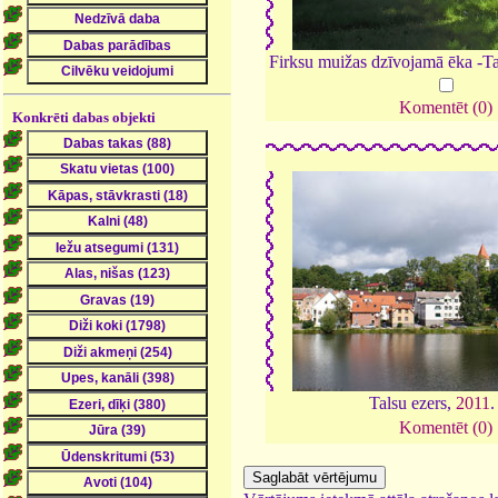
Firksu muižas dzīvojamā ēka -T
Komentēt (0)
Konkrēti dabas objekti
Talsu ezers,
2011
Komentēt (0)