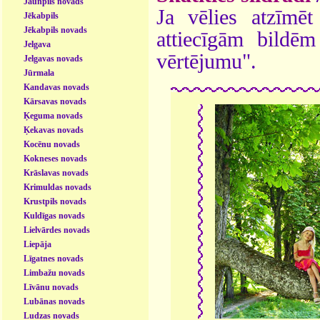
Jaunpils novads
Ja vēlies atzīmēt 
Jēkabpils
Jēkabpils novads
attiecīgām bildē
Jelgava
vērtējumu".
Jelgavas novads
Jūrmala
Kandavas novads
Kārsavas novads
Ķeguma novads
Ķekavas novads
Kocēnu novads
Kokneses novads
Krāslavas novads
Krimuldas novads
Krustpils novads
Kuldīgas novads
Lielvārdes novads
Liepāja
Līgatnes novads
Limbažu novads
Līvānu novads
Lubānas novads
Ludzas novads