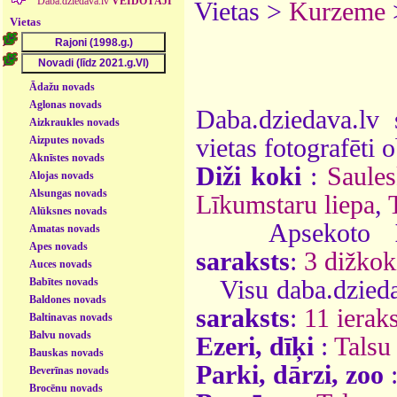
Daba.dziedava.lv
VEIDOTĀJI
Vietas >
Kurzeme
Vietas
Ādažu novads
Aglonas novads
Daba.dziedava.lv 
Aizkraukles novads
Aizputes novads
vietas fotografēti o
Aknīstes novads
Diži koki
:
Saules
Alojas novads
Alsungas novads
Līkumstaru liepa
,
Alūksnes novads
Apsekoto
Amatas novads
Apes novads
saraksts
:
3 dižkok
Auces novads
Babītes novads
Visu daba.dzieda
Baldones novads
saraksts
:
11 ieraks
Baltinavas novads
Balvu novads
Ezeri, dīķi
:
Talsu
Bauskas novads
Parki, dārzi, zoo
Beverīnas novads
Brocēnu novads