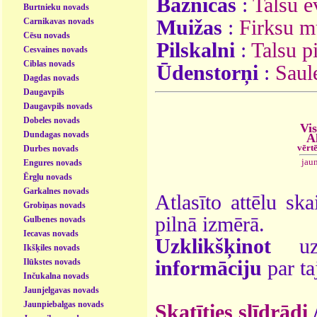
Baznīcas
:
Talsu e
Burtnieku novads
Carnikavas novads
Muižas
:
Firksu m
Cēsu novads
Pilskalni
:
Talsu p
Cesvaines novads
Ciblas novads
Ūdenstorņi
:
Saul
Dagdas novads
Daugavpils
Daugavpils novads
Dobeles novads
Vis
Dundagas novads
A
vērt
Durbes novads
jau
Engures novads
Ērgļu novads
Garkalnes novads
Atlasīto attēlu ska
Grobiņas novads
pilnā izmērā.
Gulbenes novads
Iecavas novads
Uzklikšķinot
uz 
Ikšķiles novads
Ilūkstes novads
informāciju
par ta
Inčukalna novads
Jaunjelgavas novads
Jaunpiebalgas novads
Skatīties slīdrādi