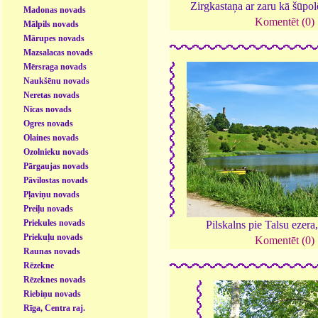
Zirgkastaņa ar zaru kā šūpo
Madonas novads
Komentēt (0)
Mālpils novads
Mārupes novads
Mazsalacas novads
Mērsraga novads
Naukšēnu novads
Neretas novads
Nīcas novads
Ogres novads
Olaines novads
Ozolnieku novads
Pārgaujas novads
Pāvilostas novads
Pļaviņu novads
Preiļu novads
Priekules novads
Pilskalns pie Talsu ezera
Priekuļu novads
Komentēt (0)
Raunas novads
Rēzekne
Rēzeknes novads
Riebiņu novads
Rīga, Centra raj.