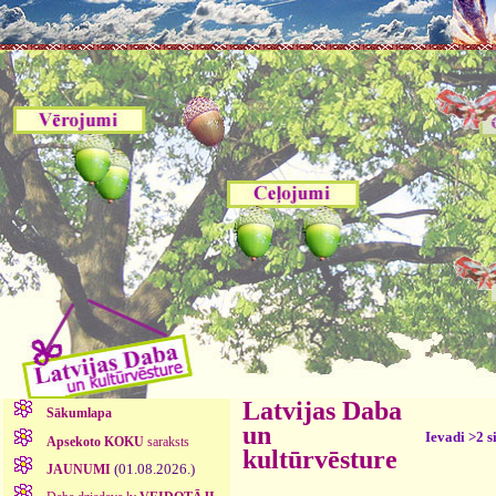
Latvijas Daba
Sākumlapa
un
Ievadi >2 s
Apsekoto KOKU
saraksts
kultūrvēsture
(01.08.2026.)
JAUNUMI