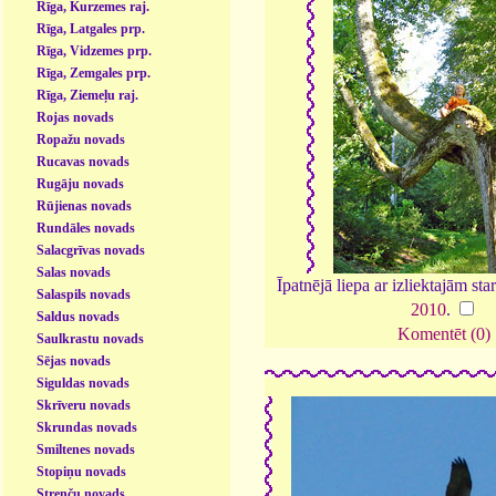
Rīga, Kurzemes raj.
Rīga, Latgales prp.
Rīga, Vidzemes prp.
Rīga, Zemgales prp.
Rīga, Ziemeļu raj.
Rojas novads
Ropažu novads
Rucavas novads
Rugāju novads
Rūjienas novads
Rundāles novads
Salacgrīvas novads
Salas novads
Īpatnējā liepa ar izliektajām st
Salaspils novads
2010
.
Saldus novads
Komentēt (0)
Saulkrastu novads
Sējas novads
Siguldas novads
Skrīveru novads
Skrundas novads
Smiltenes novads
Stopiņu novads
Strenču novads