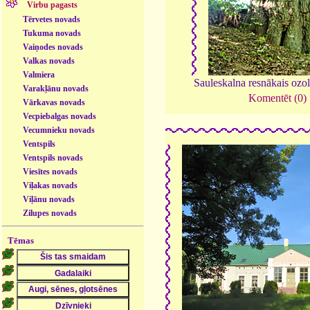
Virbu pagasts
Tērvetes novads
Tukuma novads
Vaiņodes novads
Valkas novads
Valmiera
Sauleskalna resnākais ozo
Varakļānu novads
Komentēt (0)
Vārkavas novads
Vecpiebalgas novads
Vecumnieku novads
Ventspils
Ventspils novads
Viesītes novads
Viļakas novads
Viļānu novads
Zilupes novads
Tēmas