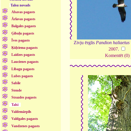
Talsu novads
Abavas pagasts
Ārlavas pagasts
Balgales pagasts
Ģibuļu pagasts
Īves pagasts
Zivju ērglis
Pandion haliaetus
Ķūļciema pagasts
2007
.
Laidzes pagasts
Komentēt (0)
Laucienes pagasts
Lībagu pagasts
Lubes pagasts
Sabile
Stende
Strazdes pagasts
Talsi
Valdemārpils
Valdgales pagasts
Vandzenes pagasts