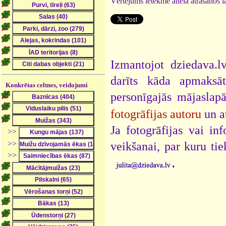
Vērtējums ietekmē attēla atrašanos la
Izmantojot dziedava.lv
darīts kāda apmaksāt
Konkrētas celtnes, veidojumi
personīgajās mājaslap
fotogrāfijas autoru
un a
Ja fotogrāfijas vai i
>>
>>
veikšanai, par kuru ti
>>
.