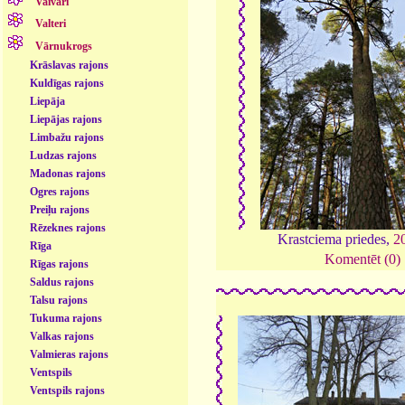
Vaivari
Valteri
Vārnukrogs
Krāslavas rajons
Kuldīgas rajons
Liepāja
Liepājas rajons
Limbažu rajons
Ludzas rajons
Madonas rajons
Ogres rajons
Preiļu rajons
Rēzeknes rajons
Krastciema priedes,
2
Rīga
Komentēt (0)
Rīgas rajons
Saldus rajons
Talsu rajons
Tukuma rajons
Valkas rajons
Valmieras rajons
Ventspils
Ventspils rajons