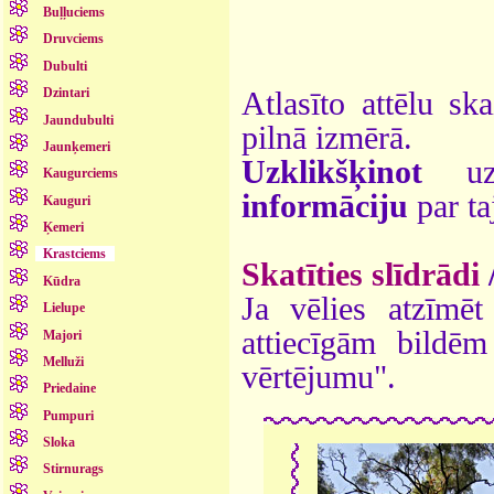
Buļļuciems
Druvciems
Dubulti
Dzintari
Atlasīto attēlu sk
Jaundubulti
pilnā izmērā.
Jaunķemeri
Uzklikšķinot
uz 
Kaugurciems
informāciju
par ta
Kauguri
Ķemeri
Krastciems
Skatīties slīdrādi
Kūdra
Ja vēlies atzīmēt 
Lielupe
attiecīgām bildē
Majori
Melluži
vērtējumu".
Priedaine
Pumpuri
Sloka
Stirnurags