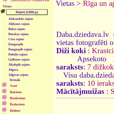
Daba.dziedava.lv
VEIDOTĀJI
Vietas >
Rīga un a
Vietas
Aizkraukles rajons
Alūksnes rajons
Balvu rajons
Daba.dziedava.lv 
Bauskas rajons
Cēsu rajons
vietas fotografēti o
Daugavpils
Diži koki
:
Krastc
Daugavpils rajons
Dobeles rajons
Apsekoto
Gulbenes rajons
saraksts
:
7 dižkok
Jēkabpils rajons
Jelgava
Visu daba.dzieda
Jelgavas rajons
Jūrmala
saraksts
:
10 ieraks
Asari
Mācītājmuižas
:
S
Bažciems
Brankciems
Bražuciems
Bulduri