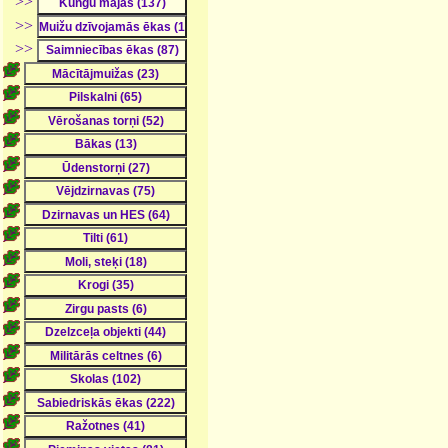
>>
>>
>>