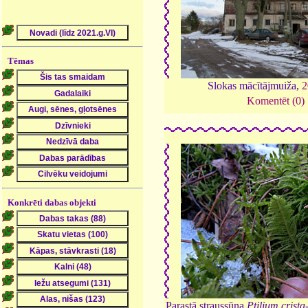
Tēmas
Slokas mācītājmuiža,
2
Komentēt (0)
Konkrēti dabas objekti
Parastā straussūna
Ptilium crista