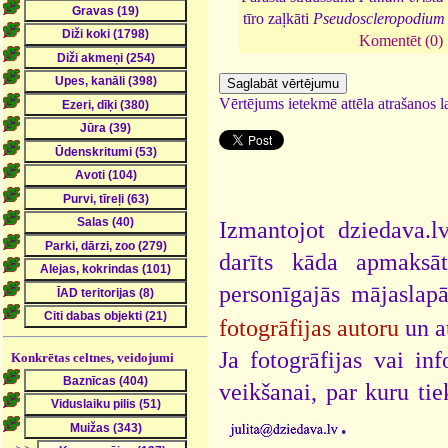
tīro zaļkāti
Pseudoscleropodium
Komentēt (0)
Vērtējums ietekmē attēla atrašanos la
Izmantojot dziedava.lv
darīts kāda apmaksāt
personīgajās mājaslap
fotogrāfijas autoru
un a
Ja fotogrāfijas vai i
Konkrētas celtnes, veidojumi
veikšanai, par kuru ti
.