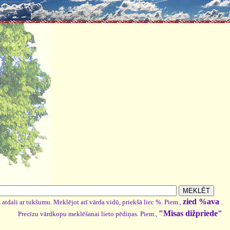
zied %ava
 atdali ar tukšumu. Meklējot arī vārda vidū, priekšā liec %. Piem.,
.
"Misas dižpriede"
Precīzu vārdkopu meklēšanai lieto pēdiņas. Piem.,