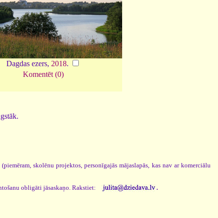
Dagdas ezers,
2018
.
Komentēt (0)
ugstāk.
s (piemēram, skolēnu projektos, personīgajās mājaslapās, kas nav ar komerciālu
.
ntošanu obligāti jāsaskaņo. Rakstiet: