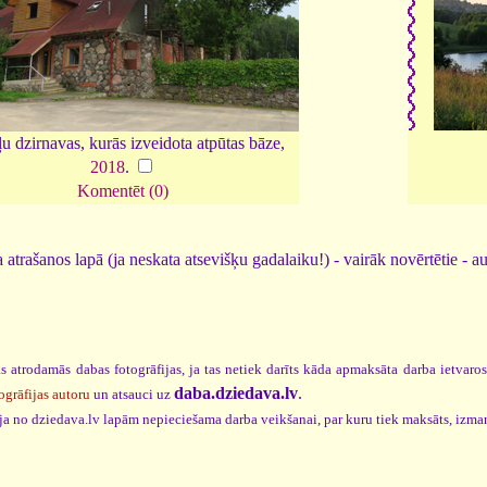
ļu dzirnavas, kurās izveidota atpūtas bāze,
2018
.
Komentēt (0)
 atrašanos lapā (ja neskata atsevišķu gadalaiku!) - vairāk novērtētie - a
s atrodamās dabas fotogrāfijas, ja tas netiek darīts kāda apmaksāta darba ietvaro
daba.dziedava.lv
.
ogrāfijas autoru
un atsauci uz
cija no dziedava.lv lapām nepieciešama darba veikšanai, par kuru tiek maksāts, izma