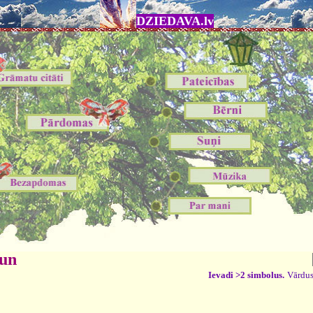
DZIEDAVA.lv
 un
Ievadi >2 simbolus.
Vārdus