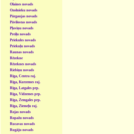
Olaines novads
Ozolnieku novads
Pārgaujas novads
Pāvilostas novads
Pļaviņu novads
Preiļu novads
Priekules novads
Priekuļu novads
Raunas novads
Rēzekne
Rēzeknes novads
Riebiņu novads
Rīga, Centra raj.
Rīga, Kurzemes raj.
Rīga, Latgales prp.
Rīga, Vidzemes prp.
Rīga, Zemgales prp.
Rīga, Ziemeļu raj.
Rojas novads
Ropažu novads
Rucavas novads
Rugāju novads