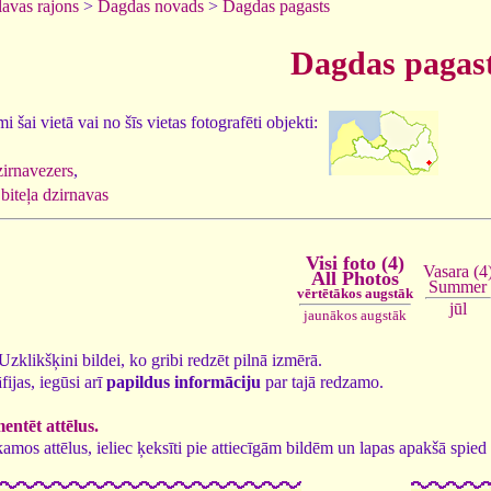
lavas rajons
>
Dagdas novads
>
Dagdas pagasts
Dagdas pagas
 šai vietā vai no šīs vietas fotografēti objekti:
zirnavezers
,
biteļa dzirnavas
Visi foto (4)
Vasara (4
All Photos
Summer
vērtētākos augstāk
jūl
jaunākos augstāk
. Uzklikšķini bildei, ko gribi redzēt pilnā izmērā.
fijas, iegūsi arī
papildus informāciju
par tajā redzamo.
ntēt attēlus.
tīkamos attēlus, ieliec ķeksīti pie attiecīgām bildēm un lapas apakšā spi