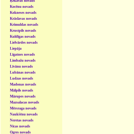
Ķekavas novads
Kocēnu novads
Kokneses novads
Krāslavas novads
Krimuldas novads
Krustpils novads
Kuldīgas novads
Lielvārdes novads
Liepāja
Līgatnes novads
Limbažu novads
Līvānu novads
Lubānas novads
Ludzas novads
Madonas novads
Mālpils novads
Mārupes novads
Mazsalacas novads
Mērsraga novads
Naukšēnu novads
Neretas novads
Nīcas novads
Ogres novads