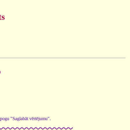
ts
)
ed pogu "Saglabāt vērtējumu".