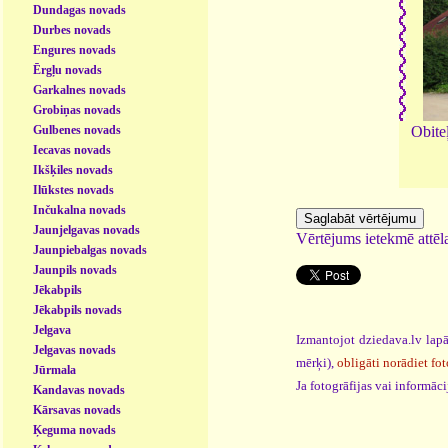
Dundagas novads
Durbes novads
Engures novads
Ērgļu novads
Garkalnes novads
Grobiņas novads
Gulbenes novads
Obite
Iecavas novads
Ikšķiles novads
Ilūkstes novads
Inčukalna novads
Jaunjelgavas novads
Vērtējums ietekmē attēla
Jaunpiebalgas novads
Jaunpils novads
Jēkabpils
Jēkabpils novads
Jelgava
Izmantojot dziedava.lv lapā
Jelgavas novads
mērķi),
obligāti norādiet fot
Jūrmala
Ja fotogrāfijas vai informā
Kandavas novads
Kārsavas novads
Ķeguma novads