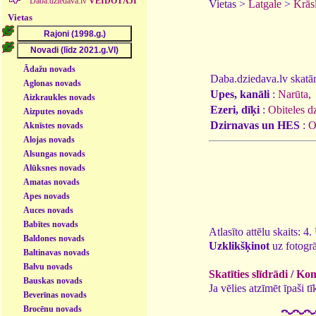
Daba.dziedava.lv
VEIDOTĀJI
Vietas >
Latgale
>
Krās
Vietas
Ādažu novads
Daba.dziedava.lv skatāmi
Aglonas novads
Upes, kanāli
:
Narūta
,
Aizkraukles novads
Ezeri, dīķi
:
Obiteles d
Aizputes novads
Dzirnavas un HES
:
O
Aknīstes novads
Alojas novads
Alsungas novads
Alūksnes novads
Amatas novads
Apes novads
Auces novads
Babītes novads
Atlasīto attēlu skaits: 4
Baldones novads
Uzklikšķinot
uz fotogrā
Baltinavas novads
Balvu novads
Skatīties slīdrādi
/
Kome
Bauskas novads
Ja vēlies atzīmēt īpaši 
Beverīnas novads
Brocēnu novads