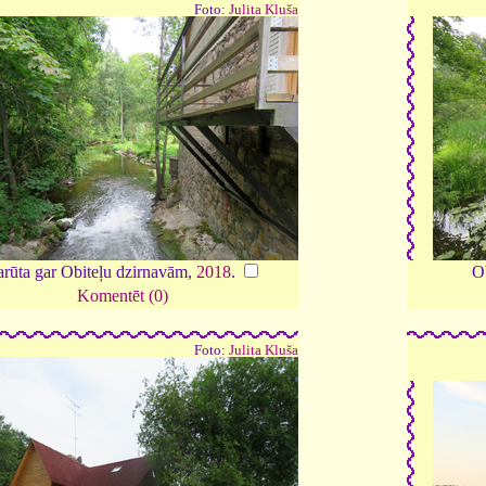
Foto:
Julita Kluša
rūta gar Obiteļu dzirnavām,
2018
.
Ob
Komentēt (0)
Foto:
Julita Kluša