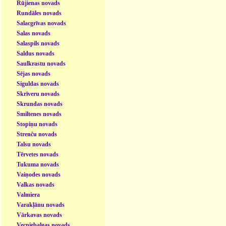
Rūjienas novads
Rundāles novads
Salacgrīvas novads
Salas novads
Salaspils novads
Saldus novads
Saulkrastu novads
Sējas novads
Siguldas novads
Skrīveru novads
Skrundas novads
Smiltenes novads
Stopiņu novads
Strenču novads
Talsu novads
Tērvetes novads
Tukuma novads
Vaiņodes novads
Valkas novads
Valmiera
Varakļānu novads
Vārkavas novads
Vecpiebalgas novads