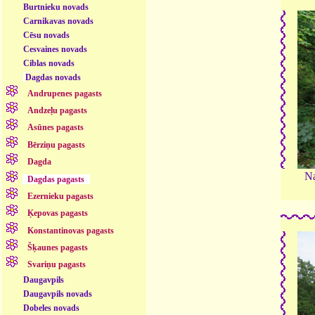
Burtnieku novads
Carnikavas novads
Cēsu novads
Cesvaines novads
Ciblas novads
Dagdas novads
Andrupenes pagasts
Andzeļu pagasts
Asūnes pagasts
Bērziņu pagasts
Dagda
Na
Dagdas pagasts
Ezernieku pagasts
Ķepovas pagasts
Konstantinovas pagasts
Šķaunes pagasts
Svariņu pagasts
Daugavpils
Daugavpils novads
Dobeles novads