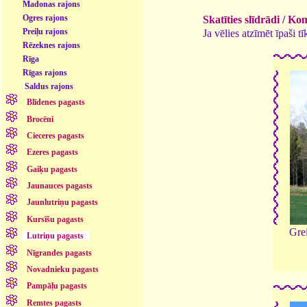
Madonas rajons
Ogres rajons
Skatīties slīdrādi
/
Kome
Preiļu rajons
Ja vēlies atzīmēt īpaši 
Rēzeknes rajons
Rīga
Rīgas rajons
Saldus rajons
Blīdenes pagasts
Brocēni
Cieceres pagasts
Ezeres pagasts
Gaiķu pagasts
Jaunauces pagasts
Jaunlutriņu pagasts
Kursīšu pagasts
Grei
Lutriņu pagasts
Nīgrandes pagasts
Novadnieku pagasts
Pampāļu pagasts
Remtes pagasts