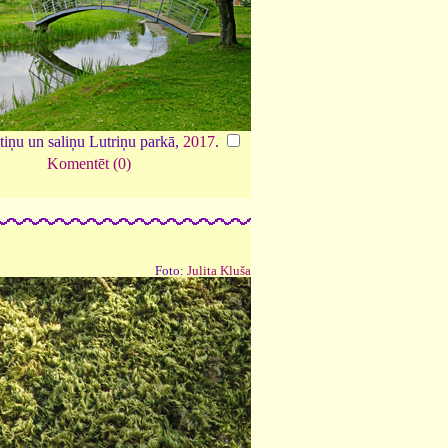
iltiņu un saliņu Lutriņu parkā,
2017
.
Komentēt (0)
Foto:
Julita Kluša