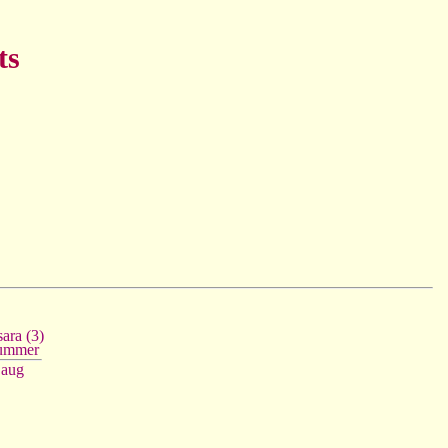
ts
ara (3)
ummer
aug