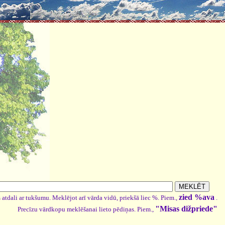
zied %ava
 atdali ar tukšumu. Meklējot arī vārda vidū, priekšā liec %. Piem.,
.
"Misas dižpriede"
Precīzu vārdkopu meklēšanai lieto pēdiņas. Piem.,