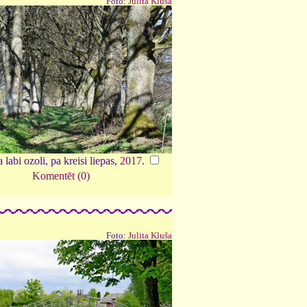
Foto:
Julita Kluša
a labi ozoli, pa kreisi liepas,
2017
.
Komentēt (0)
Foto:
Julita Kluša