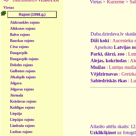
Daba.dziedava.lv
VEIDOTĀJI
Vietas >
Kurzeme
>
Sal
Vietas
Aizkraukles rajons
Alūksnes rajons
Daba.dziedava.lv skatāmi
Balvu rajons
Diži koki
:
Aucenieku e
Bauskas rajons
Apsekoto
Latvijas n
Cēsu rajons
Daugavpils
Parki, dārzi, zoo
:
Lut
Daugavpils rajons
Alejas, kokrindas
:
Ale
Dobeles rajons
Muižas
:
Lutriņu muiža
Gulbenes rajons
Vējdzirnavas
:
Greizka
Jēkabpils rajons
Sabiedriskās ēkas
:
Lu
Jelgava
Jelgavas rajons
Jūrmala
Krāslavas rajons
Kuldīgas rajons
Liepāja
Liepājas rajons
Limbažu rajons
Atlasīto attēlu skaits: 1
Ludzas rajons
Uzklikšķinot
uz fotogrā