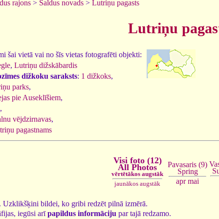
dus rajons
>
Saldus novads
>
Lutriņu pagasts
Lutriņu pagas
 šai vietā vai no šīs vietas fotografēti objekti:
gle
,
Lutriņu dižskābardis
ozīmes dižkoku saraksts
:
1 dižkoks
,
riņu parks
,
jas pie Auseklīšiem
,
,
lnu vējdzirnavas
,
triņu pagastnams
Visi foto (12)
Vas
Pavasaris (9)
All Photos
S
Spring
vērtētākos augstāk
apr
mai
jaunākos augstāk
2. Uzklikšķini bildei, ko gribi redzēt pilnā izmērā.
fijas, iegūsi arī
papildus informāciju
par tajā redzamo.