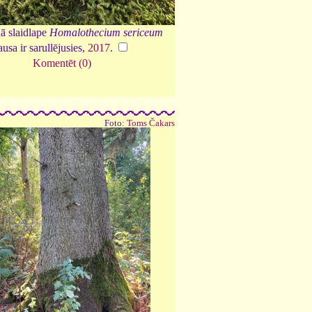
ā slaidlape
Homalothecium sericeum
ausa ir sarullējusies,
2017
.
Komentēt (0)
Foto:
Toms Čakars