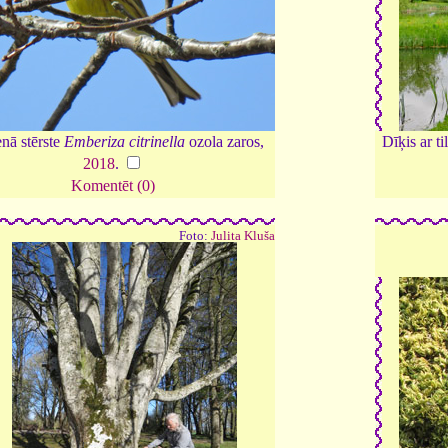
nā stērste
Emberiza citrinella
ozola zaros,
Dīķis ar t
2018
.
Komentēt (0)
Foto:
Julita Kluša