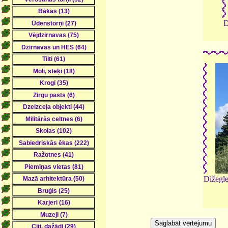
D
Dižegle