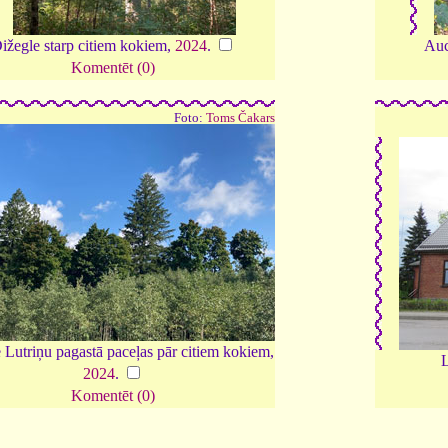
ižegle starp citiem kokiem,
2024
.
Auc
Komentēt (0)
Foto:
Toms Čakars
 Lutriņu pagastā paceļas pār citiem kokiem,
L
2024
.
Komentēt (0)