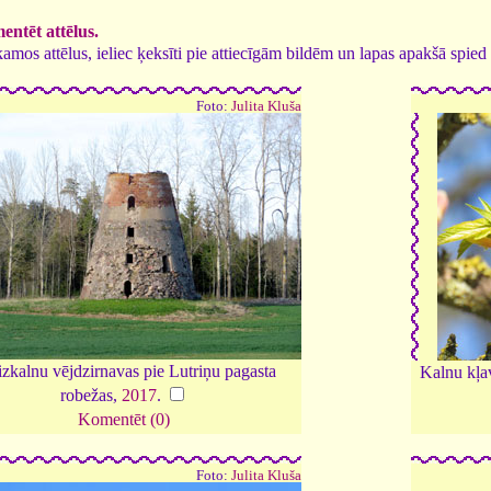
ntēt attēlus.
tīkamos attēlus, ieliec ķeksīti pie attiecīgām bildēm un lapas apakšā spi
Foto:
Julita Kluša
zkalnu vējdzirnavas pie Lutriņu pagasta
Kalnu kļa
robežas,
2017
.
Komentēt (0)
Foto:
Julita Kluša