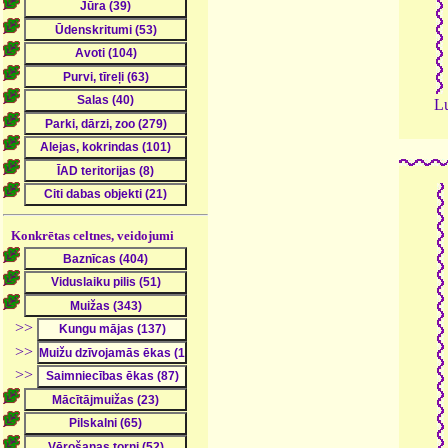
Lu
Konkrētas celtnes, veidojumi
>>
>>
>>