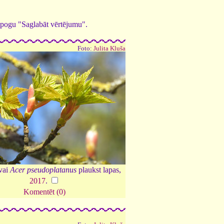
ed pogu "Saglabāt vērtējumu".
Foto:
Julita Kluša
vai
Acer pseudoplatanus
plaukst lapas,
2017
.
Komentēt (0)