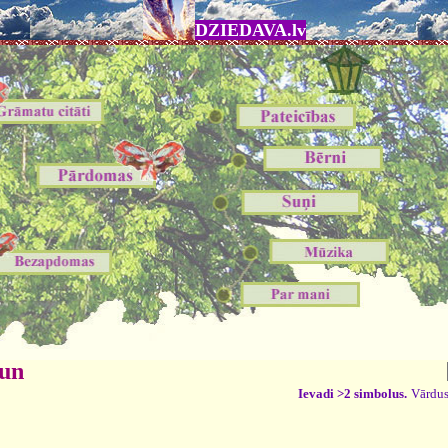
DZIEDAVA.lv
 un
Ievadi >2 simbolus.
Vārdus