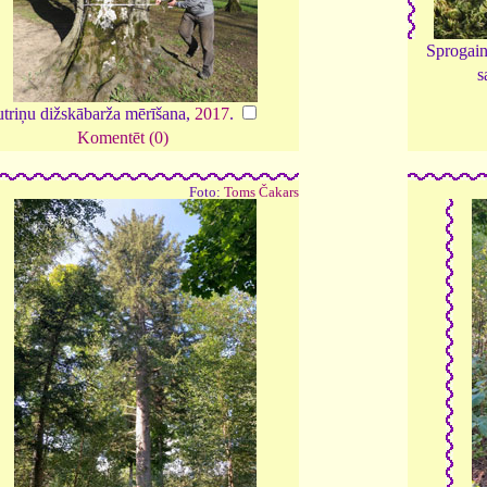
Sprogain
s
triņu dižskābarža mērīšana,
2017
.
Komentēt (0)
Foto:
Toms Čakars