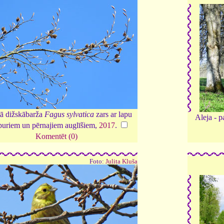
tā dižskābarža
Fagus sylvatica
zars ar lapu
Aleja - p
uriem un pērnajiem auglīšiem,
2017
.
Komentēt (0)
Foto:
Julita Kluša