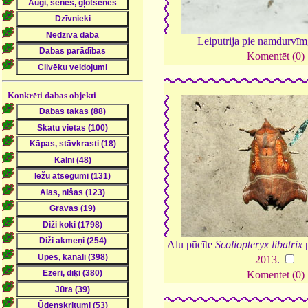
Leiputrija pie namdurvī
Komentēt (0)
Konkrēti dabas objekti
Alu pūcīte
Scoliopteryx libatrix
p
2013
.
Komentēt (0)