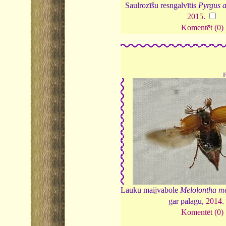
Saulrozīšu resngalvītis
Pyrgus a
2015
.
Komentēt (0)
Lauku maijvabole
Melolontha me
gar palagu,
2014
.
Komentēt (0)