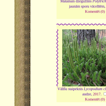
Matainais dzegužlins
Polytric
jaunām sporu vācelītēm
Komentēt (0)
Vālīšu staipeknis
Lycopodium c
audze,
2017
.
Komentēt (0)