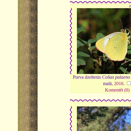
Purva dzeltenis
Colias palaeno
malā,
2016
.
Komentēt (0)