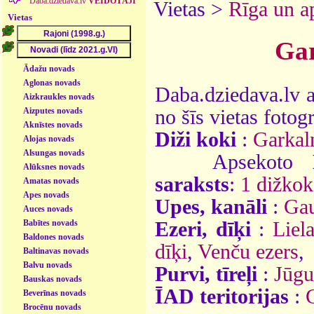
Daba.dziedava.lv
VEIDOTĀJI
Vietas >
Rīga un a
Vietas
Gar
Ādažu novads
Aglonas novads
Daba.dziedava.lv a
Aizkraukles novads
Aizputes novads
no šīs vietas fotogr
Aknīstes novads
Diži koki
:
Garkal
Alojas novads
Alsungas novads
Apsekoto
Alūksnes novads
saraksts
:
1 dižkok
Amatas novads
Apes novads
Upes, kanāli
:
Gau
Auces novads
Babītes novads
Ezeri, dīķi
:
Liel
Baldones novads
dīķi
,
Venču ezers
,
Baltinavas novads
Balvu novads
Purvi, tīreļi
:
Jūgu
Bauskas novads
ĪAD teritorijas
:
Beverīnas novads
Brocēnu novads