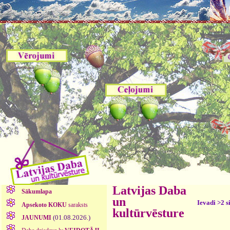
Latvijas Daba
Sākumlapa
un
Ievadi >2 s
Apsekoto KOKU
saraksts
kultūrvēsture
(01.08.2026.)
JAUNUMI