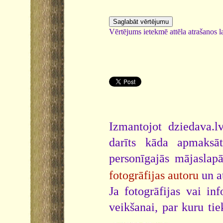
Vērtējums ietekmē attēla atrašanos la
Izmantojot dziedava.lv
darīts kāda apmaksāt
personīgajās mājaslap
fotogrāfijas autoru
un a
Ja fotogrāfijas vai i
veikšanai, par kuru ti
.