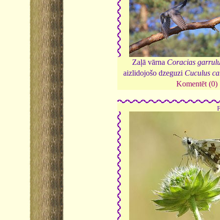
Zaļā vārna
Coracias garrul
aizlidojošo dzeguzi
Cuculus ca
Komentēt (0)