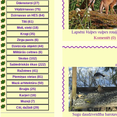
Lapsēni
Vulpes vulpes
rotaļ
Komentēt (0)
Sugu daudzveidība barota