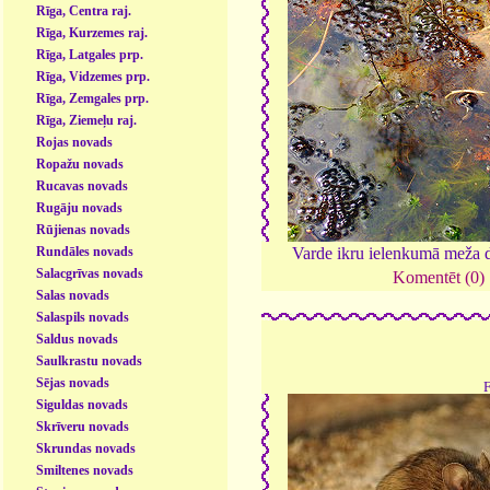
Rīga, Centra raj.
Rīga, Kurzemes raj.
Rīga, Latgales prp.
Rīga, Vidzemes prp.
Rīga, Zemgales prp.
Rīga, Ziemeļu raj.
Rojas novads
Ropažu novads
Rucavas novads
Rugāju novads
Rūjienas novads
Rundāles novads
Varde ikru ielenkumā meža 
Salacgrīvas novads
Komentēt (0)
Salas novads
Salaspils novads
Saldus novads
Saulkrastu novads
Sējas novads
Siguldas novads
Skrīveru novads
Skrundas novads
Smiltenes novads