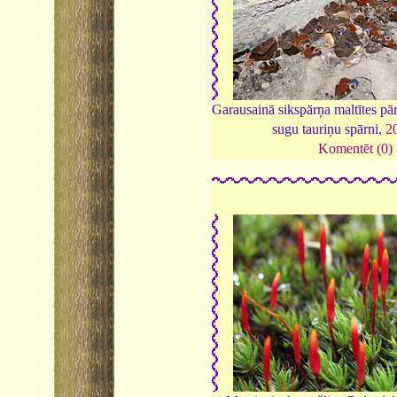
Garausainā sikspārņa maltītes pā
sugu tauriņu spārni,
2
Komentēt (0)