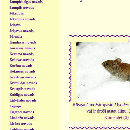
Jaunpiebalgas novads
Jaunpils novads
Jēkabpils
Jēkabpils novads
Jelgava
Jelgavas novads
Jūrmala
Kandavas novads
Kārsavas novads
Ķeguma novads
Ķekavas novads
Kocēnu novads
Kokneses novads
Krāslavas novads
Krimuldas novads
Krustpils novads
Kuldīgas novads
Lielvārdes novads
Rūsganā mežstrupaste
Myodes 
Liepāja
vai ir droši atstāt aliņu,
Līgatnes novads
Komentēt (0)
Limbažu novads
Līvānu novads
Lubānas novads