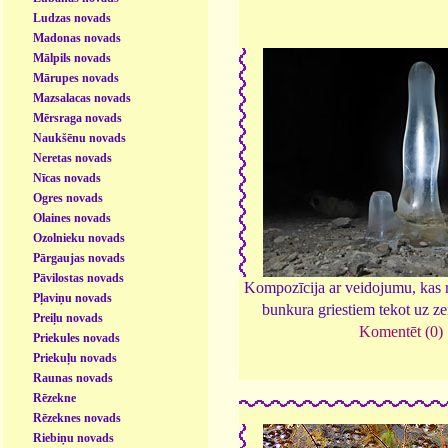
Ludzas novads
Madonas novads
Mālpils novads
Mārupes novads
Mazsalacas novads
Mērsraga novads
Naukšēnu novads
Neretas novads
Nīcas novads
Ogres novads
Olaines novads
Ozolnieku novads
Pārgaujas novads
Pāvilostas novads
Kompozīcija ar veidojumu, kas 
Pļaviņu novads
bunkura griestiem tekot uz z
Preiļu novads
Komentēt (0)
Priekules novads
Priekuļu novads
Raunas novads
Rēzekne
Rēzeknes novads
Riebiņu novads