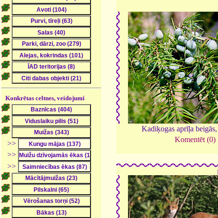
Konkrētas celtnes, veidojumi
Kadiķogas aprīļa beigās
Komentēt (0)
>>
>>
>>