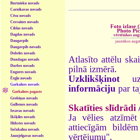
Burtnieku novads
Carnikavas novads
Cēsu novads
Cesvaines novads
Foto izlase 
Ciblas novads
Photo Pi
Dagdas novads
vērtētākos aug
Daugavpils
jaunākos augs
Daugavpils novads
Dobeles novads
Atlasīto attēlu ska
Dundagas novads
Durbes novads
pilnā izmērā.
Engures novads
Uzklikšķinot
uz 
Ērgļu novads
Garkalnes novads
informāciju
par ta
Garkalnes pagasts
Grobiņas novads
Gulbenes novads
Skatīties slīdrādi
Iecavas novads
Ja vēlies atzīmēt 
Ikšķiles novads
Ilūkstes novads
attiecīgām bildē
Inčukalna novads
vērtējumu".
Jaunjelgavas novads