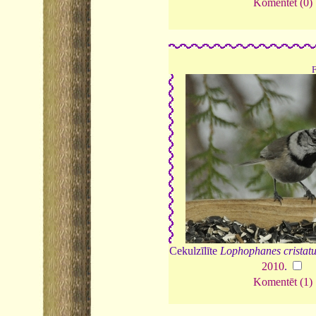
Komentēt (0)
Cekulzīlīte
Lophophanes cristat
2010
.
Komentēt (1)