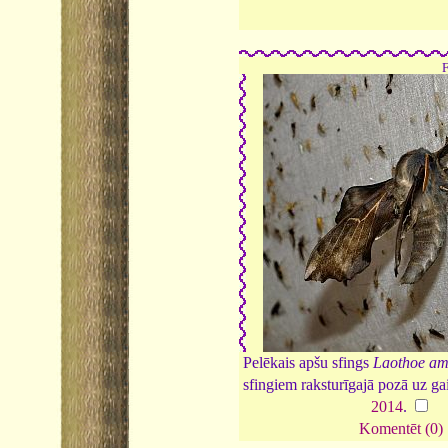
Pelēkais apšu sfings
Laothoe am
sfingiem raksturīgajā pozā uz g
2014
.
Komentēt (0)