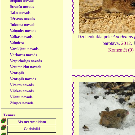
Stopiņu novads
Strenču novads
Talsu novads
Tērvetes novads
Tukuma novads
Vaiņodes novads
Dzeltenkakla pele
Apodemus fl
Valkas novads
Valmiera
barotavā,
2012
.
Varakļānu novads
Komentēt (0)
Vārkavas novads
Vecpiebalgas novads
Vecumnieku novads
Ventspils
Ventspils novads
Viesītes novads
Viļakas novads
Viļānu novads
Zilupes novads
Tēmas