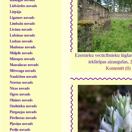
Lielvārdes novads
Liepāja
Līgatnes novads
Limbažu novads
Līvānu novads
Lubānas novads
Ludzas novads
Madonas novads
Mālpils novads
Ezernieku vecticībnieku lūgša
Mārupes novads
iekštelpas aizaugušas,
Mazsalacas novads
Komentēt (0)
Mērsraga novads
Naukšēnu novads
Neretas novads
Nīcas novads
Ogres novads
Olaines novads
Ozolnieku novads
Pārgaujas novads
Pāvilostas novads
Pļaviņu novads
Preiļu novads