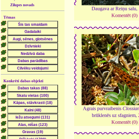
Zilupes novads
Daugava ar Reiņu salu,
Komentēt (0)
Tēmas
Konkrēti dabas objekti
Agrais purvraibenis
Clossia
brūklenēs uz sfagniem,
Komentēt (0)