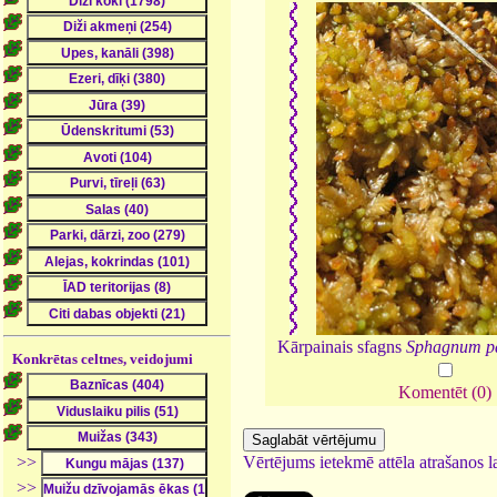
Kārpainais sfagns
Sphagnum p
Konkrētas celtnes, veidojumi
Komentēt (0)
>>
Vērtējums ietekmē attēla atrašanos la
>>