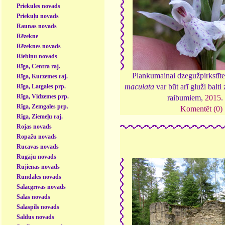
Priekules novads
Priekuļu novads
Raunas novads
Rēzekne
Rēzeknes novads
Riebiņu novads
Rīga, Centra raj.
Plankumainai dzegužpirkstīt
Rīga, Kurzemes raj.
maculata
var būt arī gluži balti
Rīga, Latgales prp.
Rīga, Vidzemes prp.
raibumiem,
2015
Rīga, Zemgales prp.
Komentēt (0)
Rīga, Ziemeļu raj.
Rojas novads
Ropažu novads
Rucavas novads
Rugāju novads
Rūjienas novads
Rundāles novads
Salacgrīvas novads
Salas novads
Salaspils novads
Saldus novads