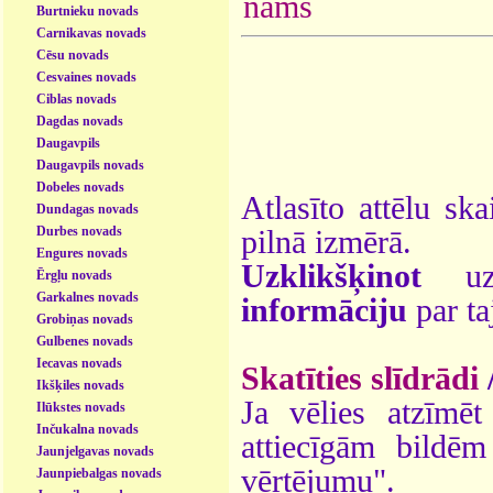
nams
Burtnieku novads
Carnikavas novads
Cēsu novads
Cesvaines novads
Ciblas novads
Dagdas novads
Daugavpils
Daugavpils novads
Dobeles novads
Atlasīto attēlu ska
Dundagas novads
Durbes novads
pilnā izmērā.
Engures novads
Uzklikšķinot
uz 
Ērgļu novads
Garkalnes novads
informāciju
par ta
Grobiņas novads
Gulbenes novads
Iecavas novads
Skatīties slīdrādi
Ikšķiles novads
Ja vēlies atzīmēt 
Ilūkstes novads
Inčukalna novads
attiecīgām bildē
Jaunjelgavas novads
vērtējumu".
Jaunpiebalgas novads