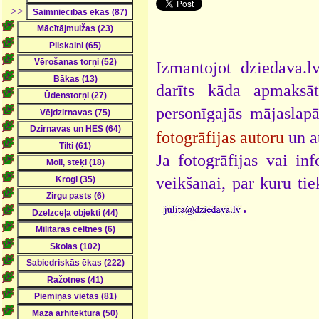
>>
Izmantojot dziedava.lv
darīts kāda apmaksāt
personīgajās mājaslap
fotogrāfijas autoru
un a
Ja fotogrāfijas vai i
veikšanai, par kuru ti
.