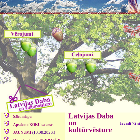
Latvijas Daba
Sākumlapa
un
Ievadi >2 s
Apsekoto KOKU
saraksts
kultūrvēsture
(10.08.2026.)
JAUNUMI