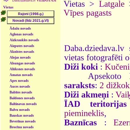
Daba.dziedava.lv
VEIDOTĀJI
Vietas >
Latgale
Vietas
Vīpes pagasts
Ādažu novads
Aglonas novads
Aizkraukles novads
Daba.dziedava.lv 
Aizputes novads
Aknīstes novads
vietas fotografēti o
Alojas novads
Alsungas novads
Diži koki
:
Kučeni
Alūksnes novads
Apsekoto
Amatas novads
Apes novads
saraksts
:
2 dižkok
Auces novads
Diži akmeņi
:
Vai
Babītes novads
Baldones novads
ĪAD teritorijas
Baltinavas novads
Balvu novads
piemineklis
,
Bauskas novads
Baznīcas
:
Ezer
Beverīnas novads
Brocēnu novads