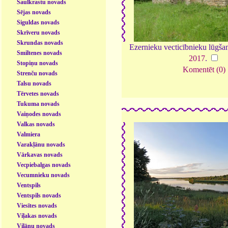
Saulkrastu novads
Sējas novads
Siguldas novads
Skrīveru novads
Skrundas novads
Ezernieku vecticībnieku lūgša
Smiltenes novads
2017
.
Stopiņu novads
Komentēt (0)
Strenču novads
Talsu novads
Tērvetes novads
Tukuma novads
Vaiņodes novads
Valkas novads
Valmiera
Varakļānu novads
Vārkavas novads
Vecpiebalgas novads
Vecumnieku novads
Ventspils
Ventspils novads
Viesītes novads
Viļakas novads
Viļānu novads