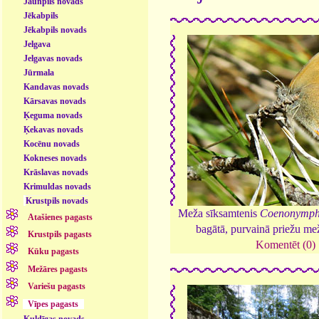
Jaunpils novads
Jēkabpils
Jēkabpils novads
Jelgava
Jelgavas novads
Jūrmala
Kandavas novads
Kārsavas novads
Ķeguma novads
Ķekavas novads
Kocēnu novads
Kokneses novads
Krāslavas novads
Krimuldas novads
Krustpils novads
Meža sīksamtenis
Coenonymph
Atašienes pagasts
bagātā, purvainā priežu me
Krustpils pagasts
Komentēt (0)
Kūku pagasts
Mežāres pagasts
Variešu pagasts
Vīpes pagasts
Kuldīgas novads