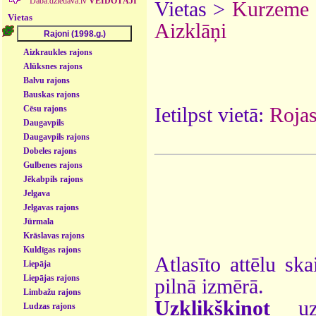
Daba.dziedava.lv
VEIDOTĀJI
Vietas >
Kurzeme
Vietas
Aizklāņi
Aizkraukles rajons
Alūksnes rajons
Balvu rajons
Bauskas rajons
Ietilpst vietā:
Rojas
Cēsu rajons
Daugavpils
Daugavpils rajons
Dobeles rajons
Gulbenes rajons
Jēkabpils rajons
Jelgava
Jelgavas rajons
Jūrmala
Krāslavas rajons
Kuldīgas rajons
Atlasīto attēlu ska
Liepāja
Liepājas rajons
pilnā izmērā.
Limbažu rajons
Uzklikšķinot
uz 
Ludzas rajons