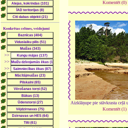
Komentēt (0)
Konkrētas celtnes, veidojumi
>>
>>
>>
Aizklāņupe pie stāvkrasta ceļā 
Komentēt (1)