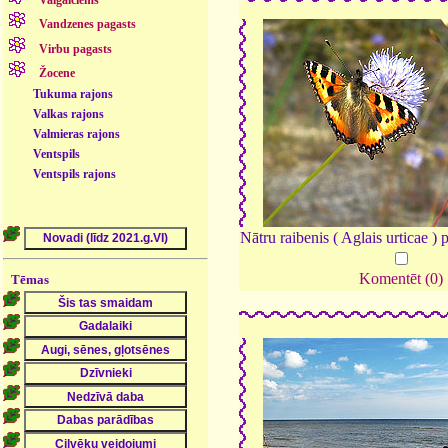
Valgalciems
Vandzenes pagasts
Virbu pagasts
Žocene
Tukuma rajons
Valkas rajons
Valmieras rajons
Ventspils
Ventspils rajons
Nātru raibenis ( Aglais urticae ) 
Komentēt (0)
Tēmas