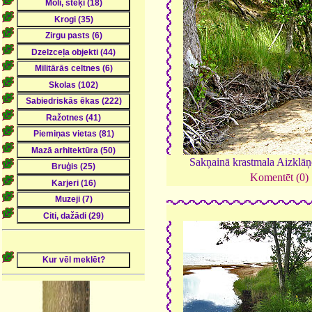
Sakņainā krastmala Aizklā
Komentēt (0)