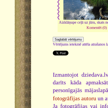
Aizklāņupe ceļā uz jūru, skats 
Komentēt (0)
Vērtējums ietekmē attēla atrašanos la
Izmantojot dziedava.lv
darīts kāda apmaksāt
personīgajās mājaslap
fotogrāfijas autoru
un a
Ja fotogrāfijas vai i