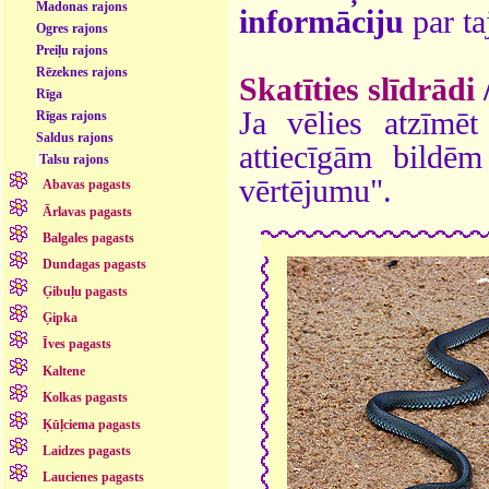
Madonas rajons
informāciju
par ta
Ogres rajons
Preiļu rajons
Rēzeknes rajons
Skatīties slīdrādi
Rīga
Ja vēlies atzīmēt 
Rīgas rajons
Saldus rajons
attiecīgām bildē
Talsu rajons
vērtējumu".
Abavas pagasts
Ārlavas pagasts
Balgales pagasts
Dundagas pagasts
Ģibuļu pagasts
Ģipka
Īves pagasts
Kaltene
Kolkas pagasts
Ķūļciema pagasts
Laidzes pagasts
Laucienes pagasts