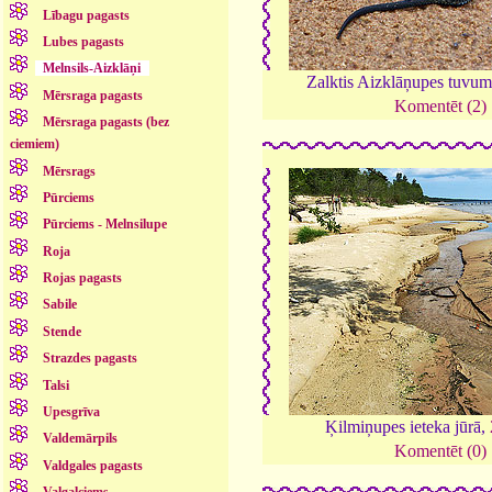
Lībagu pagasts
Lubes pagasts
Melnsils-Aizklāņi
Zalktis Aizklāņupes tuvu
Mērsraga pagasts
Komentēt (2)
Mērsraga pagasts (bez
ciemiem)
Mērsrags
Pūrciems
Pūrciems - Melnsilupe
Roja
Rojas pagasts
Sabile
Stende
Strazdes pagasts
Talsi
Upesgrīva
Ķilmiņupes ieteka jūrā,
Valdemārpils
Komentēt (0)
Valdgales pagasts