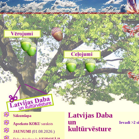
Latvijas Daba
Sākumlapa
un
Ievadi >2 s
Apsekoto KOKU
saraksts
kultūrvēsture
(01.08.2026.)
JAUNUMI