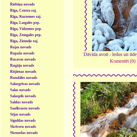
Riebiņu novads
Rīga, Centra raj.
Rīga, Kurzemes raj.
Rīga, Latgales prp.
Rīga, Vidzemes prp.
Rīga, Zemgales prp.
Rīga, Ziemeļu raj.
Rojas novads
Ropažu novads
Dāvida avoti - ledus un ūd
Rucavas novads
Komentēt (0)
Rugāju novads
Rūjienas novads
Rundāles novads
Salacgrīvas novads
Salas novads
Salaspils novads
Saldus novads
Saulkrastu novads
Sējas novads
Siguldas novads
Skrīveru novads
Skrundas novads