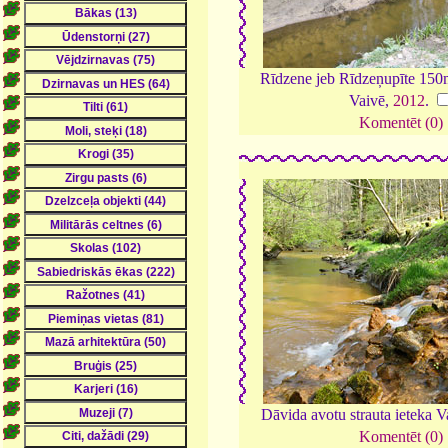
Rīdzene jeb Rīdzeņupīte 150m
Vaivē,
2012
.
Komentēt (0)
Dāvida avotu strauta ieteka 
Komentēt (0)