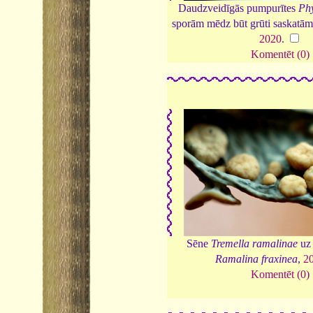
Daudzveidīgās pumpurītes
Ph
sporām mēdz būt grūti saskatāma
2020
.
Komentēt (0)
Sēne
Tremella ramalinae
uz 
Ramalina fraxinea
,
2
Komentēt (0)