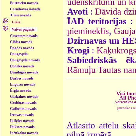
ūdenskritumi un k
Burtnieku novads
Avoti
:
Dāvida dzi
Carnikavas novads
Cēsu novads
ĪAD teritorijas
Cēsis
piemineklis
,
Gauja
Vaives pagasts
Cesvaines novads
Dzirnavas un HE
Ciblas novads
Krogi
:
Kaķukrog
Dagdas novads
Daugavpils
Sabiedriskās ēk
Daugavpils novads
Dobeles novads
Rāmuļu Tautas nam
Dundagas novads
Durbes novads
Engures novads
Ērgļu novads
Visi foto
Garkalnes novads
All Ph
vērtētākos 
Grobiņas novads
jaunākos a
Gulbenes novads
Iecavas novads
Ikšķiles novads
Atlasīto attēlu ska
Ilūkstes novads
pilnā izmērā.
Inčukalna novads