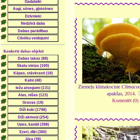
Konkrēti dabas objekti
Ziemeļu klimakociste
Climacocy
apakšas,
2014
.
Komentēt (0)