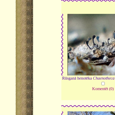
Rūsganā henotēka
Chaenotheca 
Komentēt (0)