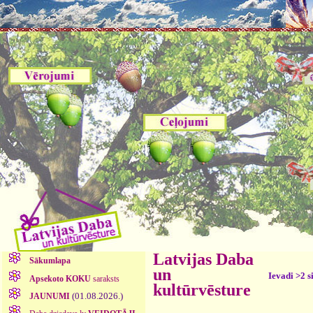
Latvijas Daba
Sākumlapa
un
Ievadi >2 s
Apsekoto KOKU
saraksts
kultūrvēsture
(01.08.2026.)
JAUNUMI