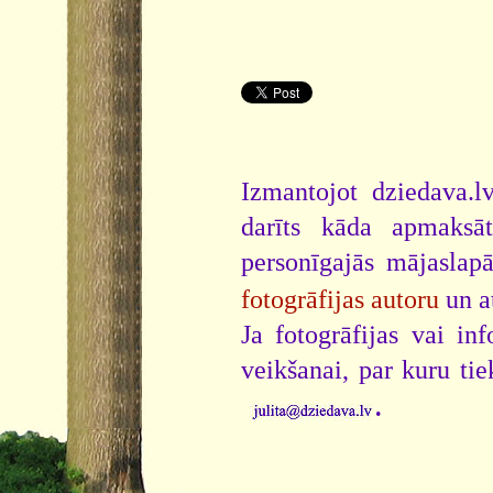
Izmantojot dziedava.lv
darīts kāda apmaksāt
personīgajās mājaslap
fotogrāfijas autoru
un a
Ja fotogrāfijas vai i
veikšanai, par kuru ti
.