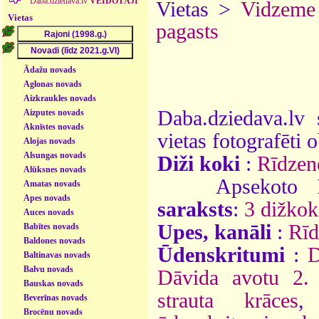
Daba.dziedava.lv
VEIDOTĀJI
Vietas >
Vidzeme
Vietas
pagasts
Ādažu novads
Aglonas novads
Aizkraukles novads
Daba.dziedava.lv 
Aizputes novads
Aknīstes novads
vietas fotografēti o
Alojas novads
Alsungas novads
Diži koki
:
Rīdzen
Alūksnes novads
Apsekoto
Amatas novads
Apes novads
saraksts
:
3 dižkok
Auces novads
Upes, kanāli
:
Rīd
Babītes novads
Baldones novads
Ūdenskritumi
:
D
Baltinavas novads
Balvu novads
Dāvida avotu 2. 
Bauskas novads
strauta krāces
Beverīnas novads
Brocēnu novads