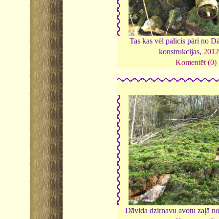
Tas kas vēl palicis pāri no 
konstrukcijas,
201
Komentēt (0)
Dāvida dzirnavu avotu zaļā n