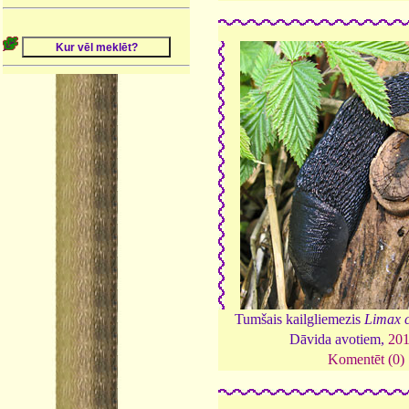
Tumšais kailgliemezis
Limax c
Dāvida avotiem,
20
Komentēt (0)