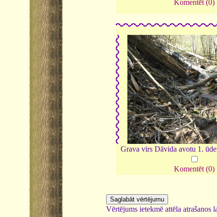
Komentēt (0)
Grava virs Dāvida avotu 1. ūd
Komentēt (0)
Vērtējums ietekmē attēla atrašanos la