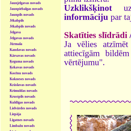
Jaunjelgavas novads
Uzklikšķinot
uz 
Jaunpiebalgas novads
informāciju
par ta
Jaunpils novads
Jēkabpils
Jēkabpils novads
Jelgava
Skatīties slīdrādi
Jelgavas novads
Ja vēlies atzīmēt 
Jūrmala
Kandavas novads
attiecīgām bildē
Kārsavas novads
vērtējumu".
Ķeguma novads
Ķekavas novads
Kocēnu novads
Kokneses novads
Krāslavas novads
Krimuldas novads
Krustpils novads
Kuldīgas novads
Lielvārdes novads
Liepāja
Līgatnes novads
Limbažu novads