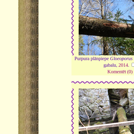
Purpura plānpiepe
Gloeoporus 
gabalu,
2014
.
Komentēt (0)