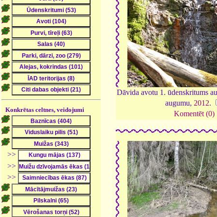
Dāvida avotu 1. ūdenskritums au
augumu,
2012
.
Konkrētas celtnes, veidojumi
Komentēt (0)
>>
>>
>>