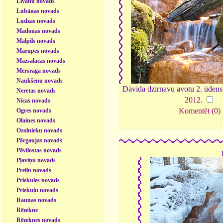
Līvānu novads
Lubānas novads
Ludzas novads
Madonas novads
Mālpils novads
Mārupes novads
Mazsalacas novads
Mērsraga novads
Naukšēnu novads
Dāvida dzirnavu avotu 2. ūdens
Neretas novads
2012
.
Nīcas novads
Komentēt (0)
Ogres novads
Olaines novads
Ozolnieku novads
Pārgaujas novads
Pāvilostas novads
Pļaviņu novads
Preiļu novads
Priekules novads
Priekuļu novads
Raunas novads
Rēzekne
Rēzeknes novads