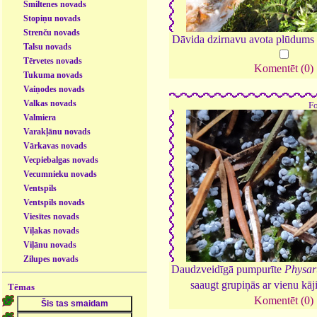
Smiltenes novads
Stopiņu novads
Strenču novads
Dāvida dzirnavu avota plūdums 
Talsu novads
Tērvetes novads
Komentēt (0)
Tukuma novads
Vaiņodes novads
Valkas novads
F
Valmiera
Varakļānu novads
Vārkavas novads
Vecpiebalgas novads
Vecumnieku novads
Ventspils
Ventspils novads
Viesītes novads
Viļakas novads
Viļānu novads
Zilupes novads
Daudzveidīgā pumpurīte
Physar
saaugt grupiņās ar vienu kāj
Tēmas
Komentēt (0)