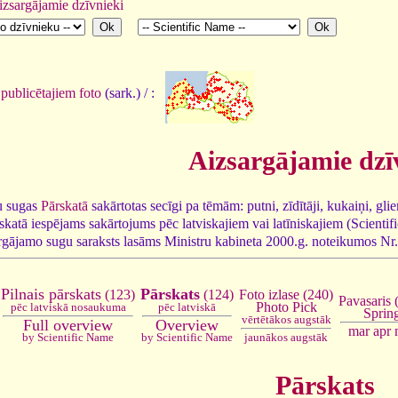
izsargājamie dzīvnieki
publicētajiem foto
(sark.) / :
Aizsargājamie dzī
u sugas
Pārskatā
sakārtotas secīgi pa tēmām: putni, zīdītāji, kukaiņi, gliem
skatā iespējams sakārtojums pēc latviskajiem vai latīniskajiem (Scien
sargājamo sugu saraksts lasāms Ministru kabineta 2000.g. noteikumos Nr
Pārskats
Pilnais pārskats
(124)
Foto izlase (240)
(123)
Pavasaris 
Photo Pick
pēc latviskā
pēc latviskā nosaukuma
Sprin
vērtētākos augstāk
Overview
Full overview
mar
apr
by Scientific Name
jaunākos augstāk
by Scientific Name
Pārskats