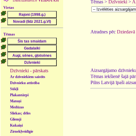
Daba.dziedava.lv
VEIDOTĀJI
Tēmas >
Dzīvnieki
>
A
Vietas
Atradnes pēc
Dziedavā 
Tēmas
Aizsargājamo dzīvniek
Dzīvnieki - pārskats
Tēmas iekšienē šajā pār
Ar dzīvniekiem saistīts
Pilns Latvijā īpaši aiz
Dzīvnieku attīstība
Sūkļi
Plakantārpi
Matoņi
Medūzas
Sliekas; dēles
Gliemji
Kukaiņi
Zirnekļveidīgie