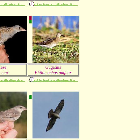
ieze
Gugatnis
 crex
Philomachus pugnax