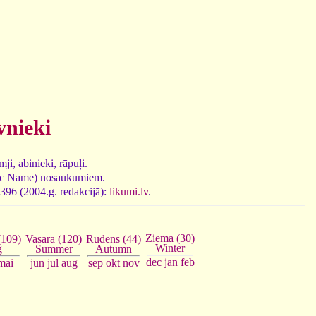
vnieki
ji, abinieki, rāpuļi.
tific Name) nosaukumiem.
.396 (2004.g. redakcijā):
likumi.lv
.
Ziema (30)
Rudens (44)
Vasara (120)
(109)
Winter
Autumn
Summer
g
dec
jan
feb
sep
okt
nov
jūn
jūl
aug
mai