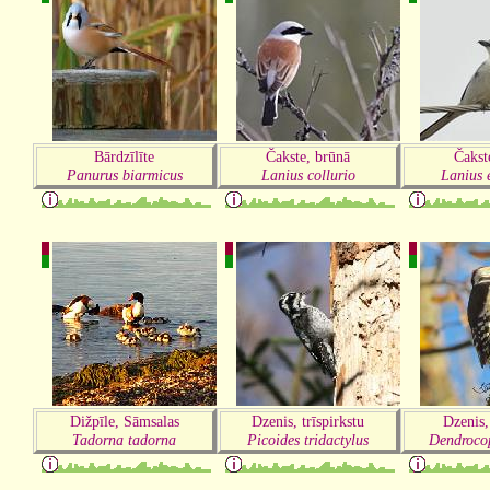
Bārdzīlīte
Čakste, brūnā
Čakste
Panurus biarmicus
Lanius collurio
Lanius 
Dižpīle, Sāmsalas
Dzenis, trīspirkstu
Dzenis,
Tadorna tadorna
Picoides tridactylus
Dendroco