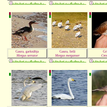
Gaura, garknābja
Gaura, lielā
Gr
Mergus serrator
Mergus merganser
Crex