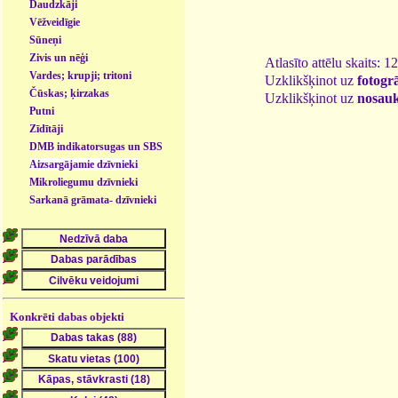
Daudzkāji
Vēžveidīgie
Sūneņi
Zivis un nēģi
Atlasīto attēlu skaits: 1
Vardes; krupji; tritoni
Uzklikšķinot uz
fotogrā
Čūskas; ķirzakas
Uzklikšķinot uz
nosau
Putni
Zīdītāji
DMB indikatorsugas un SBS
- dzīvnieki
Aizsargājamie dzīvnieki
Mikroliegumu dzīvnieki
Sarkanā grāmata- dzīvnieki
Konkrēti dabas objekti