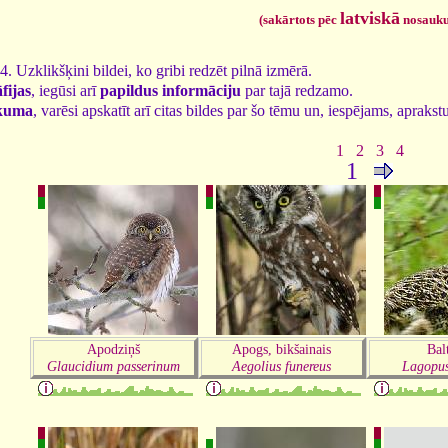
latviskā
(sakārtots pēc
nosauk
24. Uzklikšķini bildei, ko gribi redzēt pilnā izmērā.
fijas
, iegūsi arī
papildus informāciju
par tajā redzamo.
kuma
, varēsi apskatīt arī citas bildes par šo tēmu un, iespējams, aprakst
1
2
3
4
1
Apodziņš
Apogs, bikšainais
Bal
Glaucidium passerinum
Aegolius funereus
Lagopus