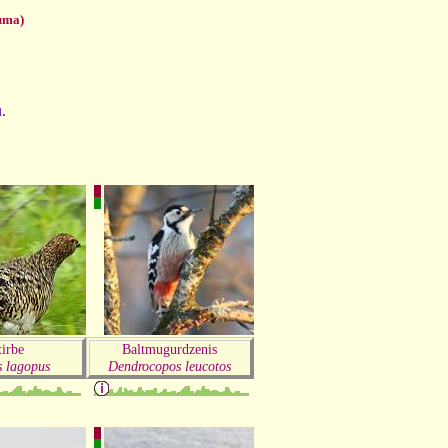
uma)
u.
tirbe
Baltmugurdzenis
 lagopus
Dendrocopos leucotos