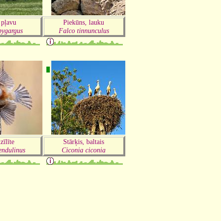
 pļavu
Piekūns, lauku
pygargus
Falco tinnunculus
īlīte
Stārķis, baltais
endulinus
Ciconia ciconia