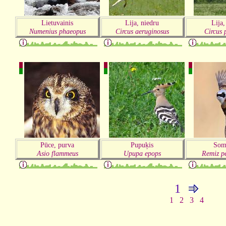
Lietuvainis
Lija, niedru
Lija,
Numenius phaeopus
Circus aeruginosus
Circus 
Pūce, purva
Pupuķis
Somz
Asio flammeus
Upupa epops
Remiz p
1
1
2
3
4