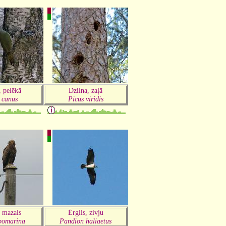
, pelēkā
Dzilna, zaļā
 canus
Picus viridis
, mazais
Ērglis, zivju
pomarina
Pandion haliaetus