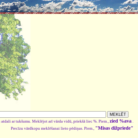
zied %ava
 atdali ar tukšumu. Meklējot arī vārda vidū, priekšā liec %. Piem.,
.
"Misas dižpriede"
Precīzu vārdkopu meklēšanai lieto pēdiņas. Piem.,