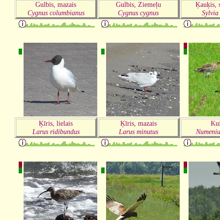
Gulbis, mazais
Gulbis, Ziemeļu
Ķauķis, s
Cygnus columbianus
Cygnus cygnus
Sylvia
Ķīris, lielais
Ķīris, mazais
Kui
Larus ridibundus
Larus minutus
Numeniu