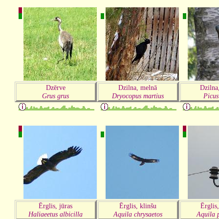
Dzērve
Dzilna, melnā
Dzilna
Grus grus
Dryocopus martius
Picus
Ērglis, jūras
Ērglis, klinšu
Ērglis
Haliaeetus albicilla
Aquila chrysaetos
Aquila 