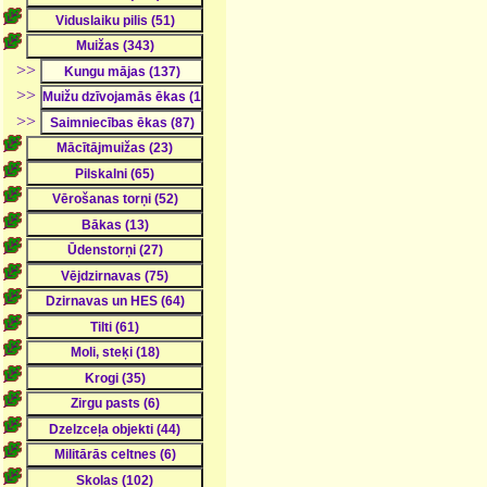
>>
>>
>>