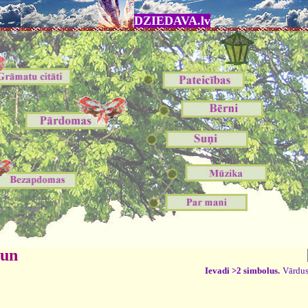
DZIEDAVA.lv
 un
Ievadi >2 simbolus.
Vārdus