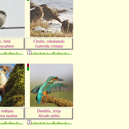
, lielā
Cīrulis, cekulainais
excubitor
Galerida cristata
 vidējais
Dzenītis, zivju
pos medius
Alcedo atthis