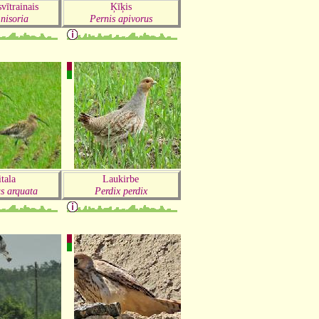
vītrainais
Ķīķis
 nisoria
Pernis apivorus
tala
Laukirbe
s arquata
Perdix perdix