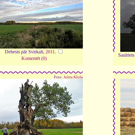
Debesis pār Svirkali,
2011
.
Saulriet
Komentēt (0)
Foto:
Julita Kluša