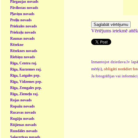
Pārgaujas novads
Pāvilostas novads
Pļaviņu novads
Preiļu novads
Priekules novads
Vērtējums ietekmē attēla
Priekuļu novads
Raunas novads
Rēzekne
Rēzeknes novads
Riebiņu novads
Izmantojot dziedava.lv lapā
Rīga, Centra raj.
mērķi),
obligāti norādiet fot
Rīga, Kurzemes raj.
Rīga, Latgales prp.
Ja fotogrāfijas vai informā
Rīga, Vidzemes prp.
Rīga, Zemgales prp.
Rīga, Ziemeļu raj.
Rojas novads
Ropažu novads
Rucavas novads
Rugāju novads
Rūjienas novads
Rundāles novads
Salacgrīvas novads