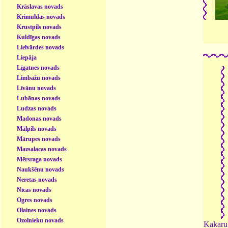
Krāslavas novads
Krimuldas novads
Krustpils novads
Kuldīgas novads
Lielvārdes novads
Liepāja
Līgatnes novads
Limbažu novads
Līvānu novads
Lubānas novads
Ludzas novads
Madonas novads
Mālpils novads
Mārupes novads
Mazsalacas novads
Mērsraga novads
Naukšēnu novads
Neretas novads
Nīcas novads
Ogres novads
Olaines novads
Ozolnieku novads
Kakaru 