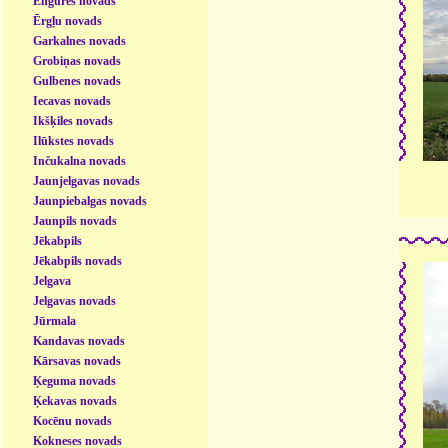
Engures novads
Ērgļu novads
Garkalnes novads
Grobiņas novads
Gulbenes novads
Iecavas novads
Ikšķiles novads
Ilūkstes novads
Inčukalna novads
Jaunjelgavas novads
Jaunpiebalgas novads
Jaunpils novads
Jēkabpils
Jēkabpils novads
Jelgava
Jelgavas novads
Jūrmala
Kandavas novads
Kārsavas novads
Ķeguma novads
Ķekavas novads
Kocēnu novads
Kokneses novads