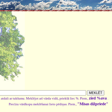
zied %ava
 atdali ar tukšumu. Meklējot arī vārda vidū, priekšā liec %. Piem.,
.
"Misas dižpriede"
Precīzu vārdkopu meklēšanai lieto pēdiņas. Piem.,