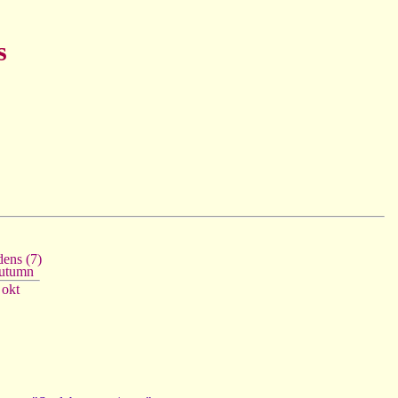
s
ens (7)
utumn
okt