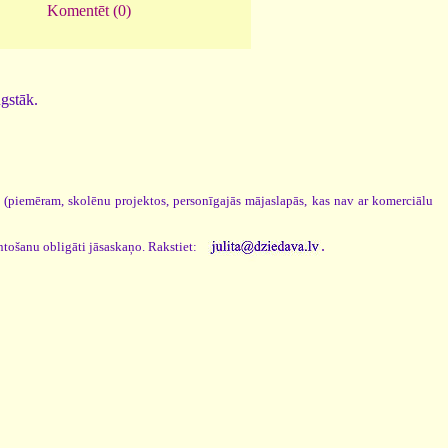
Komentēt (0)
ugstāk.
s (piemēram, skolēnu projektos, personīgajās mājaslapās, kas nav ar komerciālu
.
ntošanu obligāti jāsaskaņo. Rakstiet: