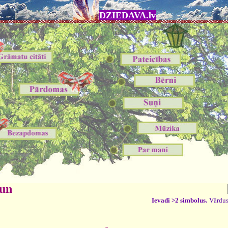
DZIEDAVA.lv
 un
Ievadi >2 simbolus.
Vārdus