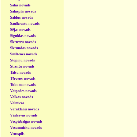
Salas novads
Salaspils novads
Saldus novads
Saulkrastu novads
Sējas novads
Siguldas novads
Skrīveru novads
Skrundas novads
Smiltenes novads
Stopiņu novads
Strenču novads
Talsu novads
Tērvetes novads
Tukuma novads
Vaiņodes novads
Valkas novads
Valmiera
Varakļānu novads
Vārkavas novads
Vecpiebalgas novads
Vecumnieku novads
Ventspils