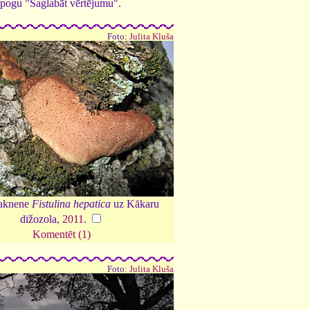
ed pogu "Saglabāt vērtējumu".
Foto:
Julita Kluša
 aknene
Fistulina hepatica
uz Kākaru
dižozola,
2011
.
Komentēt (1)
Foto:
Julita Kluša