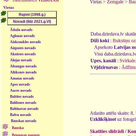
Daba.dziedava.lv
VEIDOTĀJI
Vietas >
Zemgale
>
Bau
Vietas
Ādažu novads
Daba.dziedava.lv skatāmi
Aglonas novads
Diži koki
:
Bukstiņu oz
Aizkraukles novads
Apsekoto
Latvijas n
Aizputes novads
Visu daba.dziedava.lv
Aknīstes novads
Alojas novads
Upes, kanāli
:
Svirkale
Alsungas novads
Vējdzirnavas
:
Ādžūnu
Alūksnes novads
Amatas novads
Apes novads
Auces novads
Babītes novads
Baldones novads
Baltinavas novads
Atlasīto attēlu skaits: 8
Balvu novads
Uzklikšķinot
uz fotogrā
Bauskas novads
Bauska
Skatīties slīdrādi
/
Kome
Brunavas pagasts