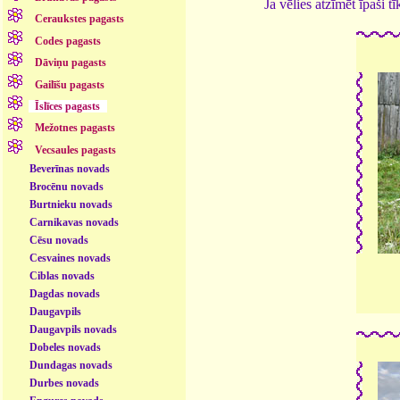
Ja vēlies atzīmēt īpaši 
Ceraukstes pagasts
Codes pagasts
Dāviņu pagasts
Gailīšu pagasts
Īslīces pagasts
Mežotnes pagasts
Vecsaules pagasts
Beverīnas novads
Brocēnu novads
Burtnieku novads
Carnikavas novads
Cēsu novads
Cesvaines novads
Ciblas novads
Dagdas novads
Daugavpils
Daugavpils novads
Dobeles novads
Dundagas novads
Durbes novads