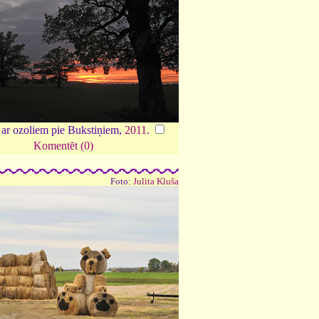
s ar ozoliem pie Bukstiņiem,
2011
.
Komentēt (0)
Foto:
Julita Kluša