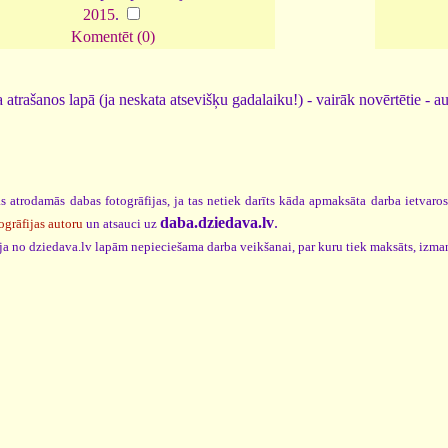
2015
.
Komentēt (0)
 atrašanos lapā (ja neskata atsevišķu gadalaiku!) - vairāk novērtētie - a
s atrodamās dabas fotogrāfijas, ja tas netiek darīts kāda apmaksāta darba ietvaro
daba.dziedava.lv
.
ogrāfijas autoru
un atsauci uz
cija no dziedava.lv lapām nepieciešama darba veikšanai, par kuru tiek maksāts, izma