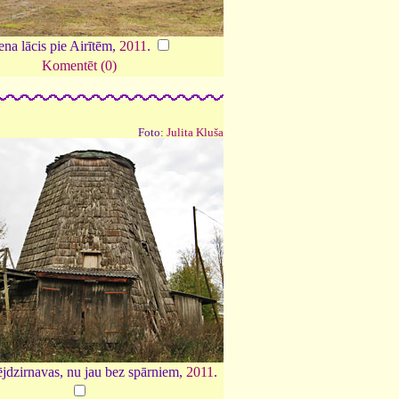
ena lācis pie Airītēm,
2011
.
Komentēt (0)
Foto:
Julita Kluša
jdzirnavas, nu jau bez spārniem,
2011
.