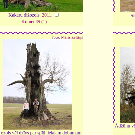
Kakaru dižozols,
2011
.
Si
Komentēt (1)
Foto:
Māris Zeltiņš
Ādžūnu vē
ozols vēl dzīvs par spīti lielajam dobumam,