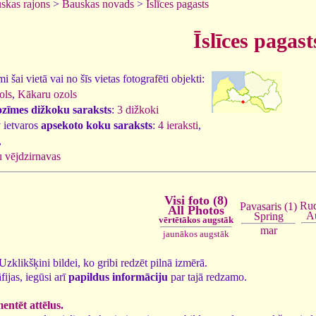
skas rajons
>
Bauskas novads
>
Īslīces pagasts
Īslīces pagast
 šai vietā vai no šīs vietas fotografēti objekti:
ols
,
Kākaru ozols
ozīmes dižkoku saraksts
:
3 dižkoki
 ietvaros
apsekoto koku saraksts
:
4 ieraksti
,
,
 vējdzirnavas
Visi foto (8)
Rud
Pavasaris (1)
All Photos
A
Spring
vērtētākos augstāk
mar
jaunākos augstāk
. Uzklikšķini bildei, ko gribi redzēt pilnā izmērā.
fijas, iegūsi arī
papildus informāciju
par tajā redzamo.
ntēt attēlus.