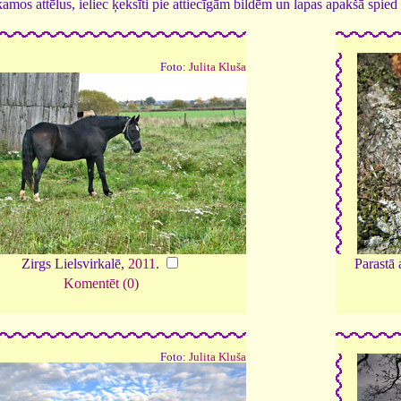
tīkamos attēlus, ieliec ķeksīti pie attiecīgām bildēm un lapas apakšā spi
Foto:
Julita Kluša
Zirgs Lielsvirkalē,
2011
.
Parastā
Komentēt (0)
Foto:
Julita Kluša