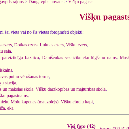
avpils rajons
>
Daugavpils novads
>
Višķu pagasts
Višķu pagast
 šai vietā vai no šīs vietas fotografēti objekti:
s ezers
,
Dotkas ezers
,
Luknas ezers
,
Višķu ezers
,
u sala
,
 pareizticīgo baznīca
,
Danišeukas vecticībnieku lūgšanu nams
,
Mask
lskalns
,
ovas putnu vērošanas tornis
,
ķu stacija
,
 un mākslas skola
,
Višķu dārzkopības un mājturības skola
,
šķu pagastnams
,
ieku Molu kapenes (mauzolejs)
,
Višķu ebreju kapi
,
ža, ēka
Visi foto (42)
Rud
Vasara (37)