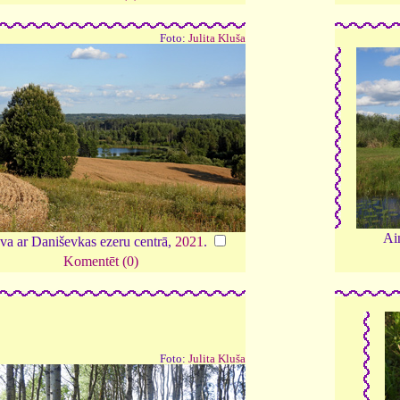
Foto:
Julita Kluša
Ai
va ar Daniševkas ezeru centrā,
2021
.
Komentēt (0)
Foto:
Julita Kluša