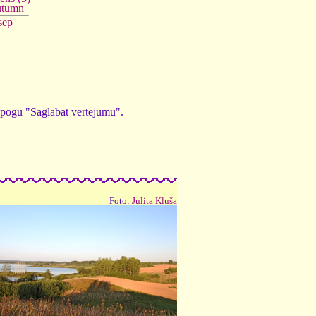
tumn
sep
ed pogu "Saglabāt vērtējumu".
Foto:
Julita Kluša