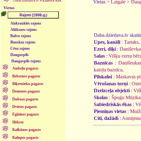
Daba.dziedava.lv
VEIDOTĀJI
Vietas >
Latgale
>
Daug
Vietas
Aizkraukles rajons
Alūksnes rajons
Daba.dziedava.lv skatāmi
Balvu rajons
Upes, kanāli
:
Tartaks
,
Bauskas rajons
Ezeri, dīķi
:
Daniševka
Cēsu rajons
Daugavpils
Salas
:
Višķu ezera bērz
Daugavpils rajons
Baznīcas
:
Danišeukas
Ambeļu pagasts
katoļu baznīca
,
Bebrenes pagasts
Pilskalni
:
Maskavas pi
Vērošanas torņi
:
Ostr
Biķernieku pagasts
Dzelzceļa objekti
:
Viš
Demenes pagasts
Skolas
:
Špoģu Mūzikas
Dubnas pagasts
Sabiedriskās ēkas
:
Vi
Dvietes pagasts
Piemiņas vietas
:
Muižn
Eglaines pagasts
Citi, dažādi
:
Anniņmui
Ilūkste
Kalkūnes pagasts
Kalupes pagasts