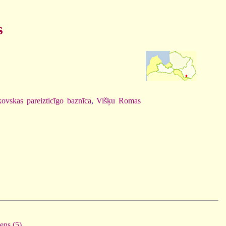
s
ovskas pareizticīgo baznīca
,
Višķu Romas
ens (5)