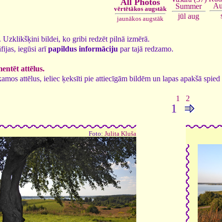
All Photos
Au
Summer
vērtētākos augstāk
jūl
aug
jaunākos augstāk
2. Uzklikšķini bildei, ko gribi redzēt pilnā izmērā.
fijas, iegūsi arī
papildus informāciju
par tajā redzamo.
ntēt attēlus.
tīkamos attēlus, ieliec ķeksīti pie attiecīgām bildēm un lapas apakšā spi
1
2
1
Foto:
Julita Kluša