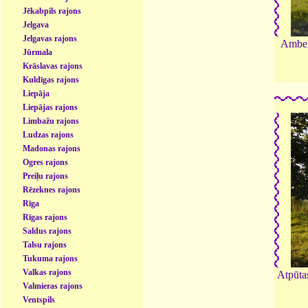
Jēkabpils rajons
Jelgava
Jelgavas rajons
Ambeļ
Jūrmala
Krāslavas rajons
Kuldīgas rajons
Liepāja
Liepājas rajons
Limbažu rajons
Ludzas rajons
Madonas rajons
Ogres rajons
Preiļu rajons
Rēzeknes rajons
Rīga
Rīgas rajons
Saldus rajons
Talsu rajons
Tukuma rajons
Valkas rajons
Atpūta
Valmieras rajons
Ventspils