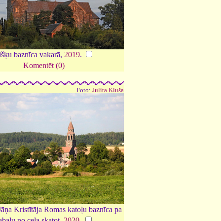
išķu baznīca vakarā,
2019
.
Komentēt (0)
Foto:
Julita Kluša
Jāņa Kristītāja Romas katoļu baznīca pa
abalu no ceļa skatot,
2020
.