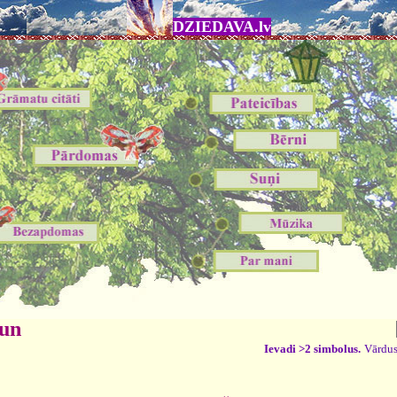
DZIEDAVA.lv
 un
Ievadi >2 simbolus.
Vārdus