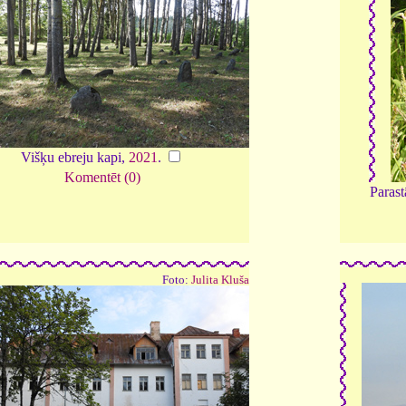
Višķu ebreju kapi,
2021
.
Komentēt (0)
Parast
Foto:
Julita Kluša