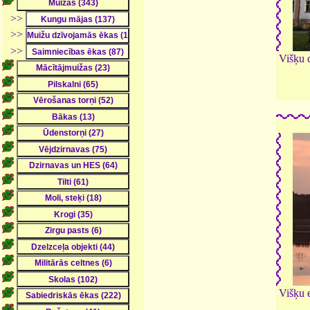
>>
>>
>>
Višķu d
Višķu e