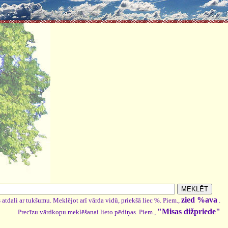
zied %ava
 atdali ar tukšumu. Meklējot arī vārda vidū, priekšā liec %. Piem.,
.
"Misas dižpriede"
Precīzu vārdkopu meklēšanai lieto pēdiņas. Piem.,