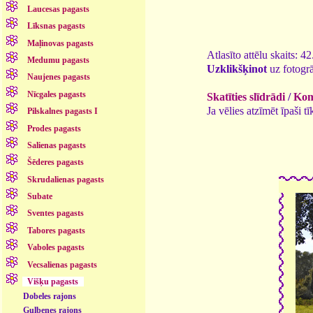
Laucesas pagasts
Līksnas pagasts
Maļinovas pagasts
Atlasīto attēlu skaits: 4
Medumu pagasts
Uzklikšķinot
uz fotogrā
Naujenes pagasts
Nīcgales pagasts
Skatīties slīdrādi
/
Kome
Ja vēlies atzīmēt īpaši 
Pilskalnes pagasts I
Prodes pagasts
Salienas pagasts
Šēderes pagasts
Skrudalienas pagasts
Subate
Sventes pagasts
Tabores pagasts
Vaboles pagasts
Vecsalienas pagasts
Višķu pagasts
Dobeles rajons
Gulbenes rajons