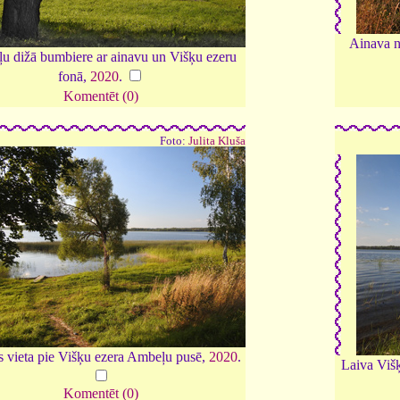
Ainava n
u dižā bumbiere ar ainavu un Višķu ezeru
fonā,
2020
.
Komentēt (0)
Foto:
Julita Kluša
s vieta pie Višķu ezera Ambeļu pusē,
2020
.
Laiva Viš
Komentēt (0)