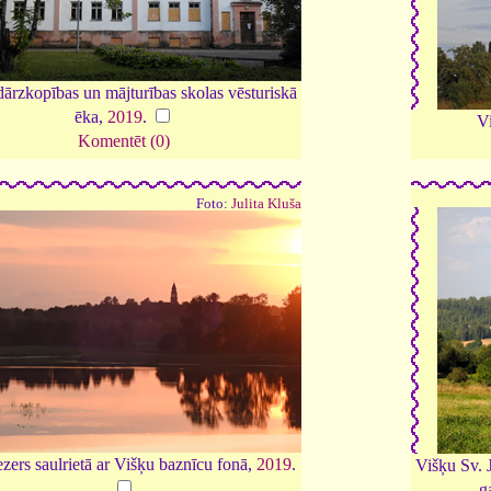
ārzkopības un mājturības skolas vēsturiskā
ēka,
2019
.
V
Komentēt (0)
Foto:
Julita Kluša
zers saulrietā ar Višķu baznīcu fonā,
2019
.
Višķu Sv. 
g