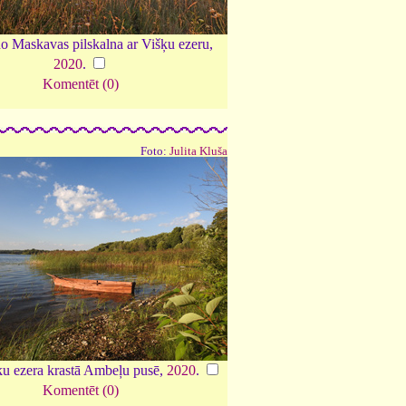
o Maskavas pilskalna ar Višķu ezeru,
2020
.
Komentēt (0)
Foto:
Julita Kluša
ķu ezera krastā Ambeļu pusē,
2020
.
Komentēt (0)