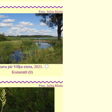
Foto:
Julita Kluša
nava pie Višķu ezera,
2021
.
Komentēt (0)
Foto:
Julita Kluša