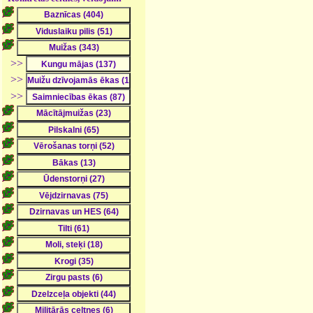
>>
>>
>>