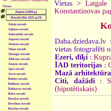
Daba.dziedava.lv
VEIDOTĀJI
Vietas >
Latgale
Vietas
Konstantinovas pa
Ko
Ādažu novads
Aglonas novads
Aizkraukles novads
Daba.dziedava.lv 
Aizputes novads
Aknīstes novads
vietas fotografēti o
Alojas novads
Alsungas novads
Ezeri, dīķi
:
Kupra
Alūksnes novads
ĪAD teritorijas
:
Amatas novads
Apes novads
Mazā arhitektūra
Auces novads
Citi, dažādi
:
S
Babītes novads
Baldones novads
(hipotētiskais)
Baltinavas novads
Balvu novads
Bauskas novads
Beverīnas novads
Brocēnu novads