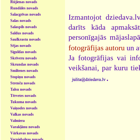
Rūjienas novads
Rundāles novads
Salacgrīvas novads
Izmantojot dziedava.lv
Salas novads
darīts kāda apmaksāt
Salaspils novads
Saldus novads
personīgajās mājaslap
Saulkrastu novads
Sējas novads
fotogrāfijas autoru
un a
Siguldas novads
Ja fotogrāfijas vai i
Skrīveru novads
Skrundas novads
veikšanai, par kuru ti
Smiltenes novads
.
Stopiņu novads
Strenču novads
Talsu novads
Tērvetes novads
Tukuma novads
Vaiņodes novads
Valkas novads
Valmiera
Varakļānu novads
Vārkavas novads
Vecpiebalgas novads