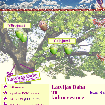
Latvijas Daba
Sākumlapa
un
Ievadi >2 s
Apsekoto KOKU
saraksts
kultūrvēsture
(01.08.2026.)
JAUNUMI