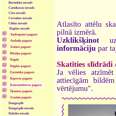
Burtnieku novads
Carnikavas novads
Cēsu novads
Cesvaines novads
Atlasīto attēlu sk
Ciblas novads
Dagdas novads
pilnā izmērā.
Andrupenes pagasts
Uzklikšķinot
uz 
Andzeļu pagasts
informāciju
par ta
Asūnes pagasts
Bērziņu pagasts
Dagda
Skatīties slīdrādi
Dagdas pagasts
Ja vēlies atzīmēt 
Ezernieku pagasts
attiecīgām bildē
Ķepovas pagasts
Konstantinovas pagasts
vērtējumu".
Šķaunes pagasts
Svariņu pagasts
Daugavpils
Daugavpils novads
Dobeles novads