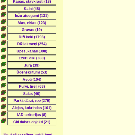
Konkrētas celtnes, veidojumi