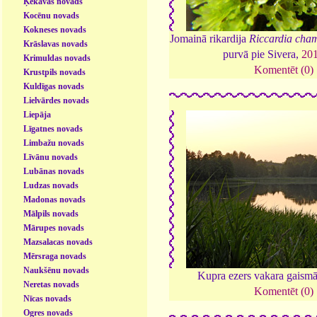
Ķekavas novads
Kocēnu novads
Kokneses novads
Jomainā rikardija
Riccardia cha
Krāslavas novads
purvā pie Sivera,
20
Krimuldas novads
Komentēt (0)
Krustpils novads
Kuldīgas novads
Lielvārdes novads
Liepāja
Līgatnes novads
Limbažu novads
Līvānu novads
Lubānas novads
Ludzas novads
Madonas novads
Mālpils novads
Mārupes novads
Mazsalacas novads
Mērsraga novads
Naukšēnu novads
Kupra ezers vakara gaism
Neretas novads
Komentēt (0)
Nīcas novads
Ogres novads