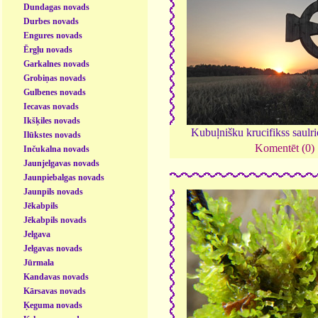
Dundagas novads
Durbes novads
Engures novads
Ērgļu novads
Garkalnes novads
Grobiņas novads
Gulbenes novads
Iecavas novads
Ikšķiles novads
Kubuļnišku krucifikss saulri
Ilūkstes novads
Komentēt (0)
Inčukalna novads
Jaunjelgavas novads
Jaunpiebalgas novads
Jaunpils novads
Jēkabpils
Jēkabpils novads
Jelgava
Jelgavas novads
Jūrmala
Kandavas novads
Kārsavas novads
Ķeguma novads