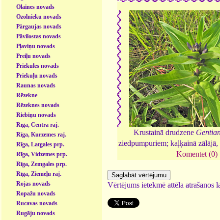
Olaines novads
Ozolnieku novads
Pārgaujas novads
Pāvilostas novads
Pļaviņu novads
Preiļu novads
Priekules novads
Priekuļu novads
Raunas novads
Rēzekne
Rēzeknes novads
Riebiņu novads
Rīga, Centra raj.
Krustainā drudzene
Gentian
Rīga, Kurzemes raj.
ziedpumpuriem; kaļķainā zālājā,
Rīga, Latgales prp.
Komentēt (0)
Rīga, Vidzemes prp.
Rīga, Zemgales prp.
Rīga, Ziemeļu raj.
Rojas novads
Vērtējums ietekmē attēla atrašanos la
Ropažu novads
Rucavas novads
Rugāju novads