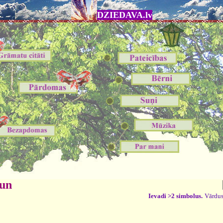
DZIEDAVA.lv
 un
Ievadi >2 simbolus.
Vārdus