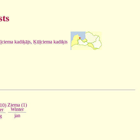
sts
ļciema kadiķājs
,
Ķūļciema kadiķis
Ziema (1)
(10)
Winter
er
jan
g