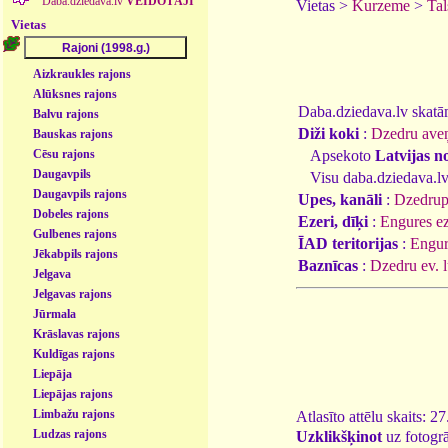
Daba.dziedava.lv
VEIDOTĀJI
Vietas >
Kurzeme
>
Tal
Vietas
Aizkraukles rajons
Alūksnes rajons
Daba.dziedava.lv skatāmi
Balvu rajons
Diži koki
:
Dzedru aveņ
Bauskas rajons
Apsekoto
Latvijas n
Cēsu rajons
Daugavpils
Visu daba.dziedava.lv
Daugavpils rajons
Upes, kanāli
:
Dzedru
Dobeles rajons
Ezeri, dīķi
:
Engures ez
Gulbenes rajons
ĪAD teritorijas
:
Engur
Jēkabpils rajons
Baznīcas
:
Dzedru ev. l
Jelgava
Jelgavas rajons
Jūrmala
Krāslavas rajons
Kuldīgas rajons
Liepāja
Liepājas rajons
Limbažu rajons
Atlasīto attēlu skaits: 2
Ludzas rajons
Uzklikšķinot
uz fotogrā