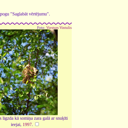
ed pogu "Saglabāt vērtējumu".
Foto:
Viesturs Vintulis
s ligzda kā somiņa zara galā ar snuķīti
ieejai,
1997
.