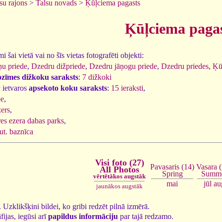
su rajons
>
Talsu novads
>
Ķūļciema pagasts
Ķūļciema paga
 šai vietā vai no šīs vietas fotografēti objekti:
u priede
,
Dzedru dižpriede
,
Dzedru jāņogu priede
,
Dzedru priedes
,
Ķū
ozīmes dižkoku saraksts
:
7 dižkoki
 ietvaros
apsekoto koku saraksts
:
15 ieraksti
,
pe
,
ers
,
es ezera dabas parks
,
ut. baznīca
Visi foto (27)
Vasara 
Pavasaris (14)
All Photos
Summ
Spring
vērtētākos augstāk
jūl
au
mai
jaunākos augstāk
7. Uzklikšķini bildei, ko gribi redzēt pilnā izmērā.
fijas, iegūsi arī
papildus informāciju
par tajā redzamo.