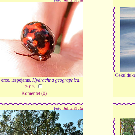
Foto:
Julita Kluša
Cekuldūk
ērce, iespējams,
Hydrachna geographica
,
2015
.
Komentēt (0)
Foto:
Julita Kluša