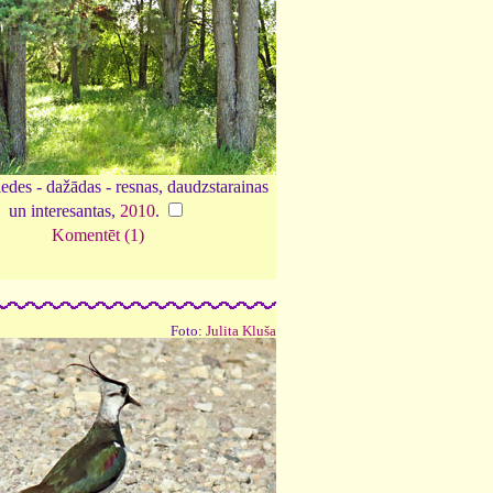
edes - dažādas - resnas, daudzstarainas
un interesantas,
2010
.
Komentēt (1)
Foto:
Julita Kluša