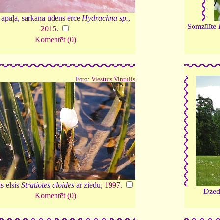
 apaļa, sarkana ūdens ērce
Hydrachna sp.
,
Somzīlīte
2015
.
Komentēt (0)
Foto:
Viesturs Vintulis
is elsis
Stratiotes aloides
ar ziedu,
1997
.
Dzed
Komentēt (0)