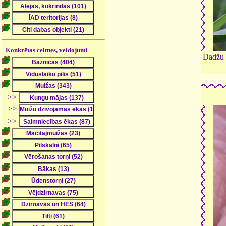
Konkrētas celtnes, veidojumi
Dadžu 
>>
>>
>>