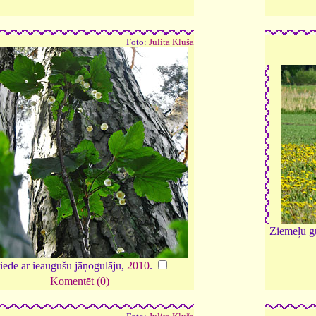
Foto:
Julita Kluša
Ziemeļu g
iede ar ieaugušu jāņogulāju,
2010
.
Komentēt (0)