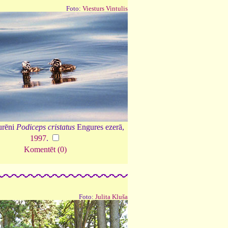
Foto:
Viesturs Vintulis
urēni
Podiceps cristatus
Engures ezerā,
1997
.
Komentēt (0)
Foto:
Julita Kluša