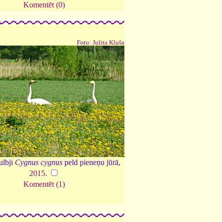
Komentēt (0)
Foto:
Julita Kluša
ulbji
Cygnus cygnus
peld pieneņu jūrā,
2015
.
Komentēt (1)