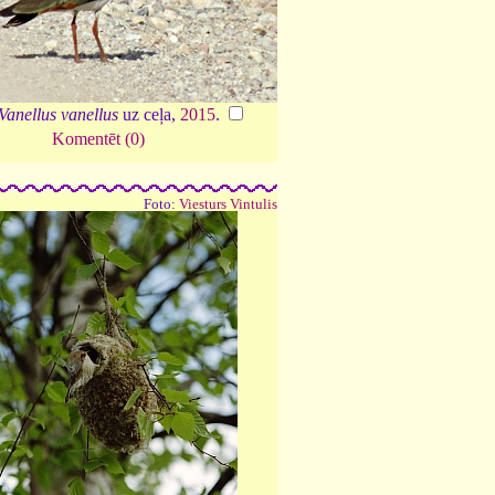
Vanellus vanellus
uz ceļa,
2015
.
Komentēt (0)
Foto:
Viesturs Vintulis