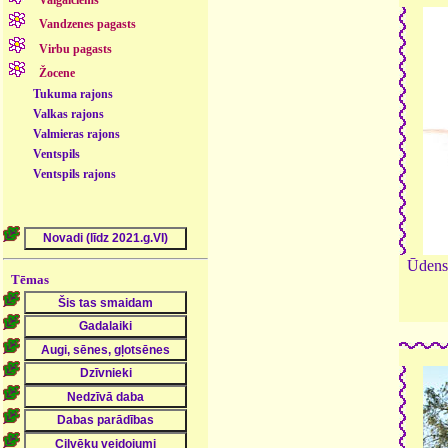
Valgalciems
Vandzenes pagasts
Virbu pagasts
Žocene
Tukuma rajons
Valkas rajons
Valmieras rajons
Ventspils
Ventspils rajons
Ūdens 
Tēmas