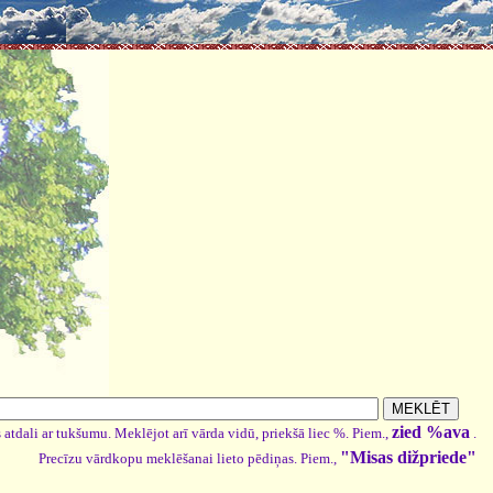
zied %ava
 atdali ar tukšumu. Meklējot arī vārda vidū, priekšā liec %. Piem.,
.
"Misas dižpriede"
Precīzu vārdkopu meklēšanai lieto pēdiņas. Piem.,