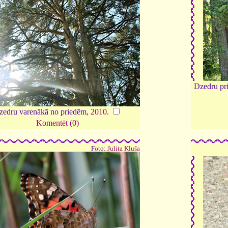
Dzedru pri
zedru varenākā no priedēm,
2010
.
Komentēt (0)
Foto:
Julita Kluša