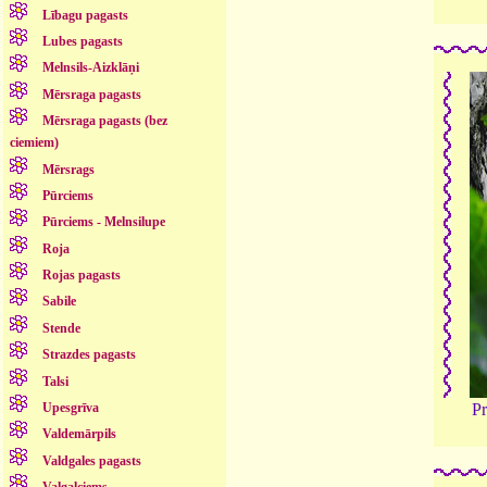
Lībagu pagasts
Lubes pagasts
Melnsils-Aizklāņi
Mērsraga pagasts
Mērsraga pagasts (bez
ciemiem)
Mērsrags
Pūrciems
Pūrciems - Melnsilupe
Roja
Rojas pagasts
Sabile
Stende
Strazdes pagasts
Talsi
Upesgrīva
Pr
Valdemārpils
Valdgales pagasts