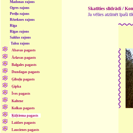
Madonas rajons
Ogres rajons
Skatīties slīdrādi
/
Kome
Preiļu rajons
Ja vēlies atzīmēt īpaši 
Rēzeknes rajons
Rīga
Rīgas rajons
Saldus rajons
Talsu rajons
Abavas pagasts
Ārlavas pagasts
Balgales pagasts
Dundagas pagasts
Ģibuļu pagasts
Ģipka
Īves pagasts
Kaltene
Kolkas pagasts
Ķūļciema pagasts
Laidzes pagasts
Laucienes pagasts