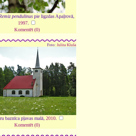
Remiz pendulinus
pie ligzdas Apaļrovā,
1997
.
Komentēt (0)
Foto:
Julita Kluša
ru baznīca pļavas malā,
2010
.
Komentēt (0)