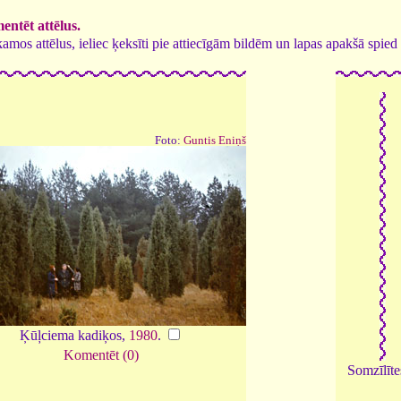
ntēt attēlus.
tīkamos attēlus, ieliec ķeksīti pie attiecīgām bildēm un lapas apakšā spi
Foto:
Guntis Eniņš
Ķūļciema kadiķos,
1980
.
Komentēt (0)
Somzīlīte