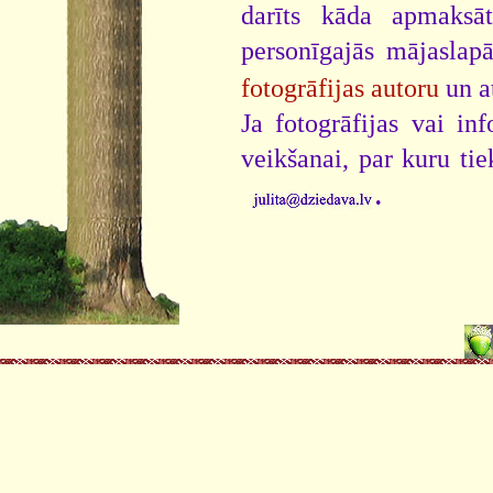
darīts kāda apmaksāt
personīgajās mājaslap
fotogrāfijas autoru
un a
Ja fotogrāfijas vai i
veikšanai, par kuru ti
.