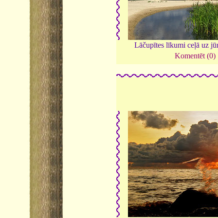
Lāčupītes līkumi ceļā uz jū
Komentēt (0)