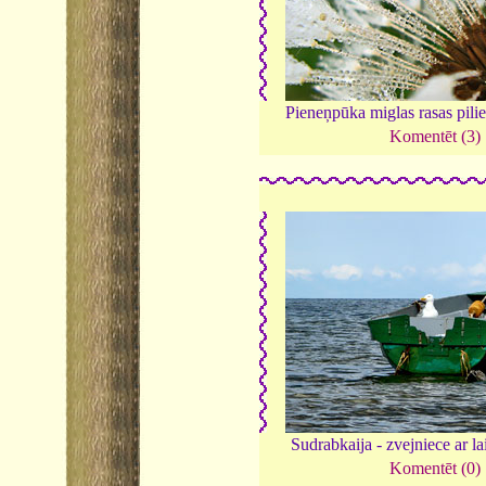
Pieneņpūka miglas rasas pili
Komentēt (3)
Sudrabkaija - zvejniece ar l
Komentēt (0)