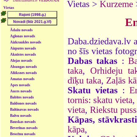
Daba.dziedava.lv
VEIDOTĀJI
Vietas >
Kurzeme
Vietas
En
Ādažu novads
Aglonas novads
Daba.dziedava.lv a
Aizkraukles novads
Aizputes novads
no šīs vietas fotogr
Aknīstes novads
Dabas takas
:
Ba
Alojas novads
Alsungas novads
taka
,
Orhideju ta
Alūksnes novads
dīķu taka
,
Zaļās kā
Amatas novads
Apes novads
Skatu vietas
:
E
Auces novads
Babītes novads
tornis: skatu vieta
Baldones novads
vieta
,
Riekstu pussa
Baltinavas novads
Balvu novads
Kāpas, stāvkrasti
Bauskas novads
kāpa
,
Beverīnas novads
Brocēnu novads