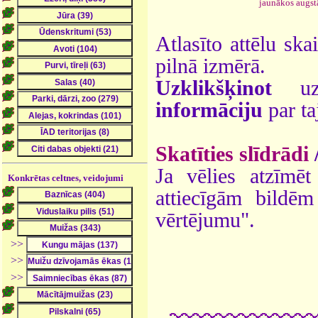
jaunākos augst
Atlasīto attēlu ska
pilnā izmērā.
Uzklikšķinot
uz 
informāciju
par ta
Skatīties slīdrādi
Ja vēlies atzīmēt 
Konkrētas celtnes, veidojumi
attiecīgām bildē
vērtējumu".
>>
>>
>>