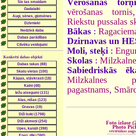
Vērošanas torņ
vērošanas tornis
Riekstu pussalas sk
Bākas
:
Ragaciem
Dzirnavas un HE
Moli, steķi
:
Engur
Konkrēti dabas objekti
Skolas
:
Milzkalne
Sabiedriskās ēk
Milzkalnes pa
pagastnams
,
Smārd
Foto izlase (
Photo Pic
vērtētākos augs