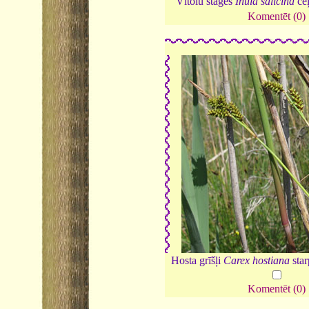
Vītolu staģes
Inula salicina
ce
Komentēt (0)
Hosta grīšļi
Carex hostiana
sta
Komentēt (0)