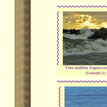
Vētra saullēktā. Engures m
Komentēt (1)