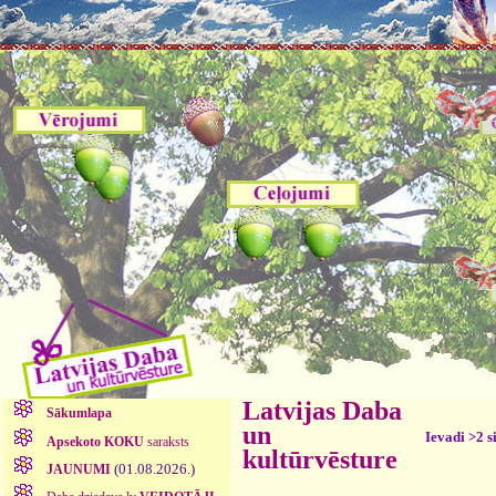
Latvijas Daba
Sākumlapa
un
Ievadi >2 s
Apsekoto KOKU
saraksts
kultūrvēsture
(01.08.2026.)
JAUNUMI