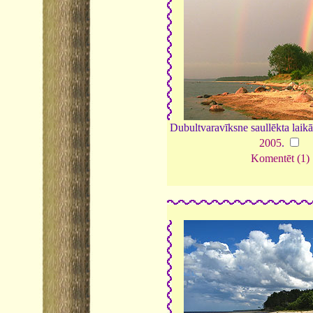
Dubultvaravīksne saullēkta laik
2005
.
Komentēt (1)