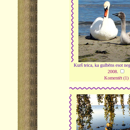
Kurš teica, ka gulbēns esot negl
2008
.
Komentēt (1)