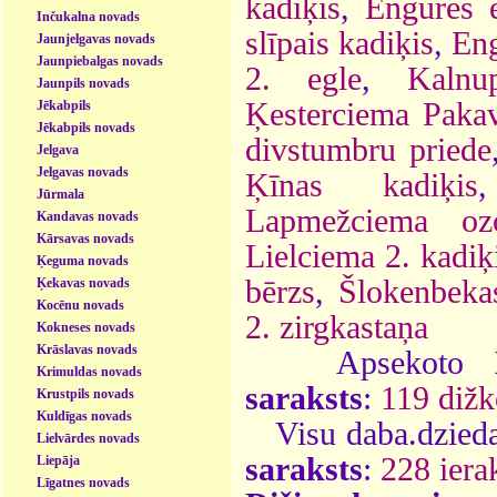
kadiķis
,
Engures e
Inčukalna novads
slīpais kadiķis
,
Eng
Jaunjelgavas novads
Jaunpiebalgas novads
2. egle
,
Kalnu
Jaunpils novads
Ķesterciema Pakav
Jēkabpils
Jēkabpils novads
divstumbru priede
Jelgava
Jelgavas novads
Ķīnas kadiķis
Jūrmala
Lapmežciema oz
Kandavas novads
Kārsavas novads
Lielciema 2. kadiķ
Ķeguma novads
bērzs
,
Šlokenbekas
Ķekavas novads
Kocēnu novads
2. zirgkastaņa
Kokneses novads
Krāslavas novads
Apsekoto
Krimuldas novads
saraksts
:
119 dižk
Krustpils novads
Kuldīgas novads
Visu daba.dzieda
Lielvārdes novads
saraksts
:
228 ierak
Liepāja
Līgatnes novads