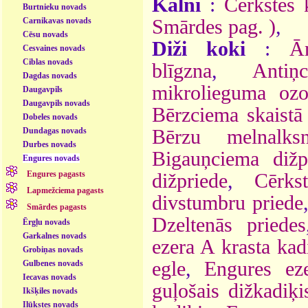
Kalni
:
Cērkstes 
Burtnieku novads
Carnikavas novads
Smārdes pag. )
,
Cēsu novads
Diži koki
:
Ā
Cesvaines novads
Ciblas novads
blīgzna
,
Antiņ
Dagdas novads
mikrolieguma ozo
Daugavpils
Daugavpils novads
Bērzciema skaistā
Dobeles novads
Dundagas novads
Bērzu melnalksn
Durbes novads
Bigauņciema dižp
Engures novads
Engures pagasts
dižpriede
,
Cērks
Lapmežciema pagasts
divstumbru priede
Smārdes pagasts
Dzeltenās priedes
Ērgļu novads
Garkalnes novads
ezera A krasta kad
Grobiņas novads
egle
,
Engures eze
Gulbenes novads
Iecavas novads
guļošais dižkadiķi
Ikšķiles novads
Ilūkstes novads