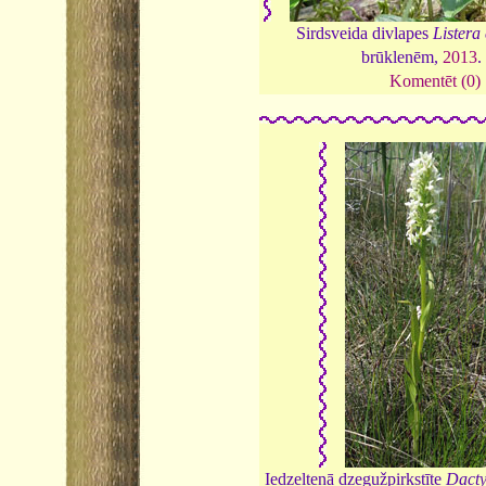
Sirdsveida divlapes
Listera
brūklenēm,
2013
Komentēt (0)
Iedzeltenā dzegužpirkstīte
Dacty