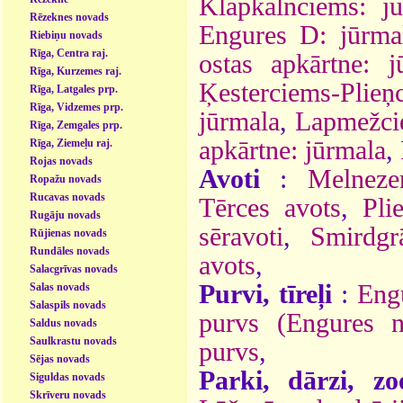
Klapkalnciems: j
Rēzeknes novads
Engures D: jūrma
Riebiņu novads
Rīga, Centra raj.
ostas apkārtne: j
Rīga, Kurzemes raj.
Ķesterciems-Plieņ
Rīga, Latgales prp.
Rīga, Vidzemes prp.
jūrmala
,
Lapmežci
Rīga, Zemgales prp.
apkārtne: jūrmala
,
Rīga, Ziemeļu raj.
Rojas novads
Avoti
:
Melneze
Ropažu novads
Rucavas novads
Tērces avots
,
Pli
Rugāju novads
sēravoti
,
Smirdgr
Rūjienas novads
Rundāles novads
avots
,
Salacgrīvas novads
Purvi, tīreļi
:
Eng
Salas novads
Salaspils novads
purvs (Engures n
Saldus novads
Saulkrastu novads
purvs
,
Sējas novads
Parki, dārzi, zo
Siguldas novads
Skrīveru novads