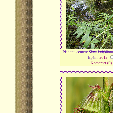
Platlapu cemere
Sium latifoliu
lapām,
2012
.
Komentēt (0)