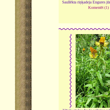
Saullēkta riņķadeja Engures j
Komentēt (1)