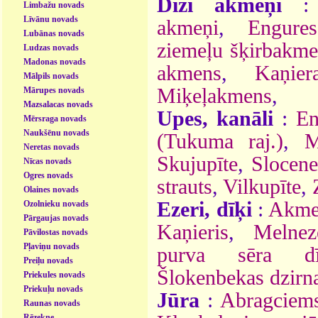
Diži akmeņi
Limbažu novads
Līvānu novads
akmeņi
,
Engure
Lubānas novads
ziemeļu šķirbakm
Ludzas novads
Madonas novads
akmens
,
Kaņie
Mālpils novads
Miķeļakmens
,
Mārupes novads
Mazsalacas novads
Upes, kanāli
:
En
Mērsraga novads
Naukšēnu novads
(Tukuma raj.)
,
M
Neretas novads
Skujupīte
,
Slocen
Nīcas novads
Ogres novads
strauts
,
Vilkupīte
,
Olaines novads
Ezeri, dīķi
:
Akmeņ
Ozolnieku novads
Pārgaujas novads
Kaņieris
,
Melnez
Pāvilostas novads
Pļaviņu novads
purva sēra dī
Preiļu novads
Šlokenbekas dzirn
Priekules novads
Priekuļu novads
Jūra
:
Abragciems
Raunas novads
Rēzekne