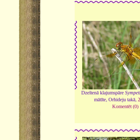
Dzeltenā klajumspāre
Sympet
mātīte, Orhideju takā,
Komentēt (0)