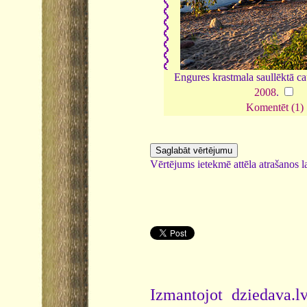
Engures krastmala saullēktā ca
2008
.
Komentēt (1)
Vērtējums ietekmē attēla atrašanos la
Izmantojot dziedava.lv