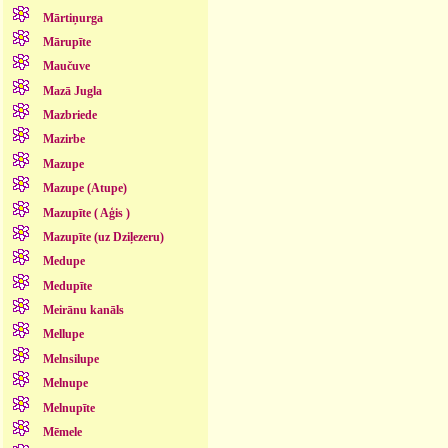
Mārtiņurga
Mārupīte
Maučuve
Mazā Jugla
Mazbriede
Mazirbe
Mazupe
Mazupe (Atupe)
Mazupīte ( Aģis )
Mazupīte (uz Dziļezeru)
Medupe
Medupīte
Meirānu kanāls
Mellupe
Melnsilupe
Melnupe
Melnupīte
Mēmele