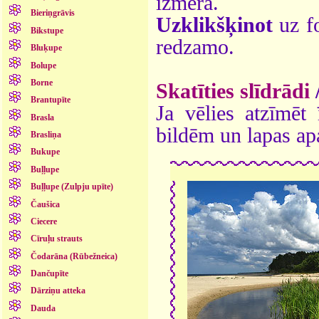
izmērā.
Bieriņgrāvis
Uzklikšķinot
uz fo
Bikstupe
redzamo.
Bluķupe
Bolupe
Borne
Skatīties slīdrādi
Brantupīte
Ja vēlies atzīmēt 
Brasla
bildēm un lapas ap
Brasliņa
Bukupe
Buļļupe
Buļļupe (Zulpju upīte)
Čaušica
Ciecere
Cīruļu strauts
Čodarāna (Rūbežneica)
Dančupīte
Dārziņu atteka
Dauda