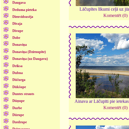
Daugava
Lāčupītes līkumi ceļā uz jū
Deduma pieteka
Komentēt (0)
Dienvidsusēja
Dīvaja
Divupe
Dobe
Donaviņa
Donaviņa (Dzirnupīte)
Donaviņa (uz Daugavu)
Driksa
Dubna
Dūčurga
Dūkšupe
Duntes strauts
Ainava ar Lāčupīti pie ietekas
Dūņupe
Komentēt (0)
Durbe
Dūrupe
Dzedrupe
Dzirnavupe