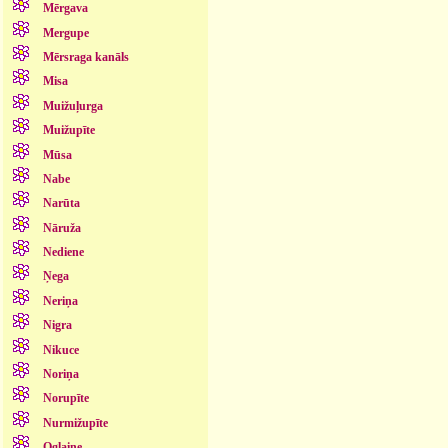
Mērgava
Mergupe
Mērsraga kanāls
Misa
Muižuļurga
Muižupīte
Mūsa
Nabe
Narūta
Nāruža
Nediene
Ņega
Neriņa
Nigra
Nikuce
Noriņa
Norupīte
Nurmižupīte
Oglaine