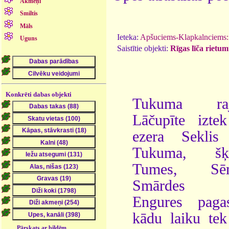
Akmeņi
Smiltis
Māls
Ieteka:
Apšuciems-Klapkalnciems:
Uguns
Saistītie objekti:
Rīgas līča rietum
Konkrēti dabas objekti
Tukuma raj
Lāčupīte izte
ezera Seklis
Tukuma, šķē
Tumes, Sēm
Smārdes
Engures pagas
kādu laiku tek
Pārskats ar bildēm