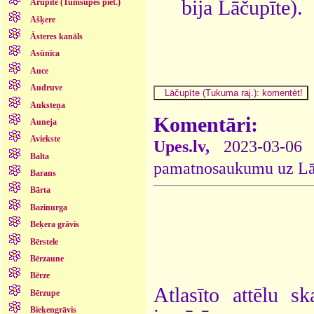
bija Lāčupīte).
Arupīte (Tumšupes piet.)
Ašķere
Āsteres kanāls
Asūnīca
Auce
Audruve
Auksteņa
Komentāri:
Auneja
Aviekste
Upes.lv,
2023-03-0
Balta
pamatnosaukumu uz Lāču
Barans
Bārta
Bazinurga
Beķera grāvis
Bērstele
Bērzaune
Bērze
Atlasīto attēlu sk
Bērzupe
Bieķengrāvis