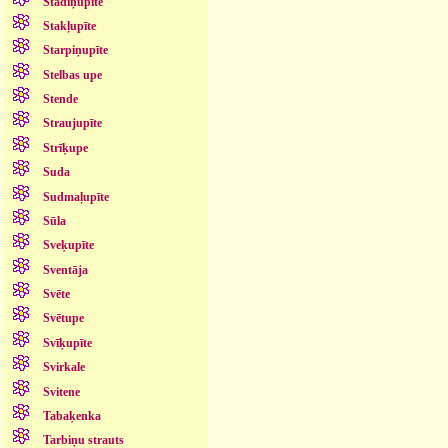
Stādiņupīte
Stakļupīte
Starpiņupīte
Stelbas upe
Stende
Straujupīte
Strīķupe
Suda
Sudmaļupīte
Sūla
Sveķupīte
Sventāja
Svēte
Svētupe
Svīķupīte
Svirkale
Svitene
Tabaķenka
Tarbiņu strauts