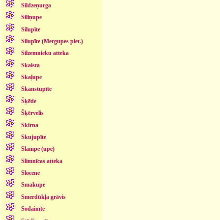
Sildzeņurga
Siliņupe
Silupīte
Silupīte (Mergupes piet.)
Silzemnieku atteka
Skaista
Skaļupe
Skanstupīte
Šķēde
Šķērvelis
Skirna
Skujupīte
Slampe (upe)
Slimnīcas atteka
Slocene
Smakupe
Smerdūkļa grāvis
Sodainīte