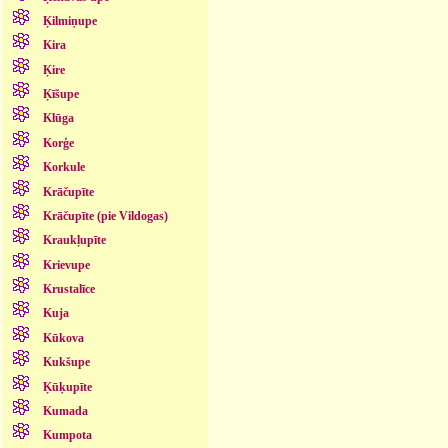
Ķilmiņupe
Kira
Ķire
Ķīšupe
Klūga
Korģe
Korkule
Krāčupīte
Krāčupīte (pie Vildogas)
Kraukļupīte
Krievupe
Krustalīce
Kuja
Kūkova
Kukšupe
Ķūķupīte
Kumada
Kumpota