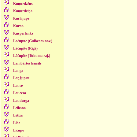
Kuņurdzēns
Kuņurdziņa
Kurliņupe
Kurna
Kusperlanks
Lāčupīte (Gulbenes nov.)
Lāčupīte (Rīgā)
Lāčupīte (Tukuma raj.)
Lambārtes kanāls
Langa
Laņģupīte
Lauce
Laucesa
Laudurga
Leiksna
Lētīža
Libe
Līčupe