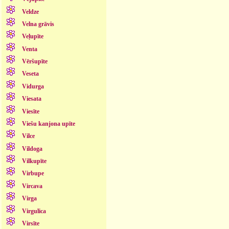
Veldze
Velna grāvis
Veļupīte
Venta
Vēršupīte
Veseta
Vidurga
Viesata
Viesīte
Viešu kanjona upīte
Vilce
Vildoga
Vilkupīte
Virbupe
Vircava
Virga
Virgulica
Virsīte