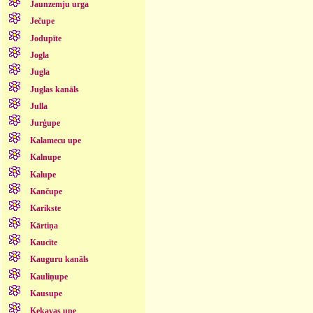
Jaunzemju urga
Ječupe
Jodupīte
Jogla
Jugla
Juglas kanāls
Julla
Jurģupe
Kalamecu upe
Kalnupe
Kalupe
Kančupe
Karikste
Kārtiņa
Kaucīte
Kauguru kanāls
Kauliņupe
Kausupe
Ķekavas upe