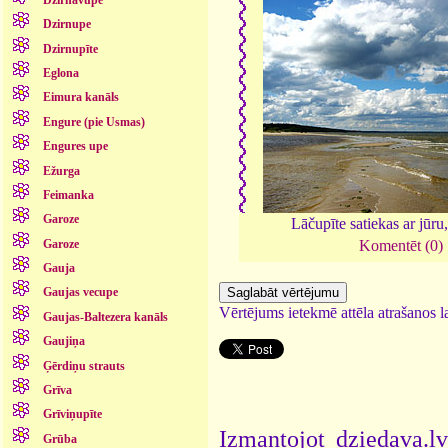
Dzirnupe
Dzirnupīte
Eglona
Eimura kanāls
Engure (pie Usmas)
Engures upe
Ežurga
Feimanka
Garoze
Lāčupīte satiekas ar jūru
Garoze
Komentēt (0)
Gauja
Gaujas vecupe
Vērtējums ietekmē attēla atrašanos la
Gaujas-Baltezera kanāls
Gaujiņa
Ģērdiņu strauts
Grīva
Grīviņupīte
Izmantojot dziedava.lv
Grūba