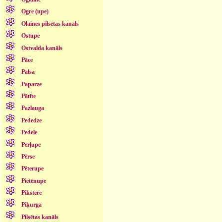
Ogre (upe)
Olaines pilsētas kanāls
Ostupe
Ostvalda kanāls
Pāce
Palsa
Paparze
Pātīte
Pazlauga
Pededze
Pedele
Pērļupe
Pērse
Pēterupe
Pietēnupe
Pikstere
Piķurga
Pilsētas kanāls