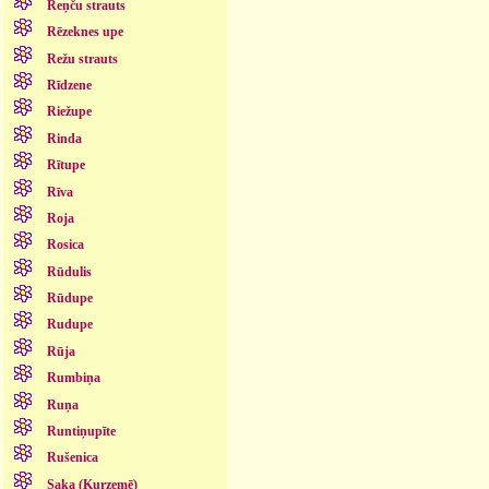
Reņču strauts
Rēzeknes upe
Režu strauts
Rīdzene
Riežupe
Rinda
Rītupe
Rīva
Roja
Rosica
Rūdulis
Rūdupe
Rudupe
Rūja
Rumbiņa
Ruņa
Runtiņupīte
Rušenica
Saka (Kurzemē)