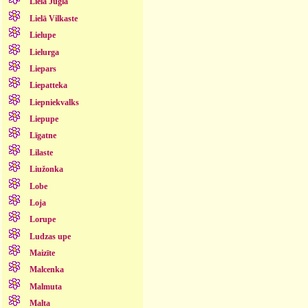
Lielā Jugla
Lielā Vilkaste
Lielupe
Lielurga
Liepars
Liepatteka
Liepniekvalks
Liepupe
Līgatne
Lilaste
Liužonka
Lobe
Loja
Lorupe
Ludzas upe
Maizīte
Malcenka
Malmuta
Malta