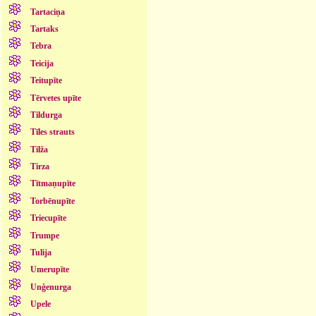
Tartaciņa
Tartaks
Tebra
Teicija
Teitupīte
Tērvetes upīte
Tildurga
Tīles strauts
Tilža
Tirza
Tītmaņupīte
Torbēnupīte
Triecupīte
Trumpe
Tulija
Umerupīte
Unģenurga
Upele