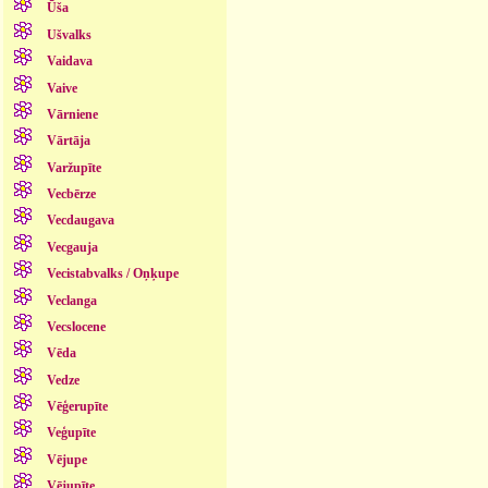
Ūša
Ušvalks
Vaidava
Vaive
Vārniene
Vārtāja
Varžupīte
Vecbērze
Vecdaugava
Vecgauja
Vecistabvalks / Oņķupe
Veclanga
Vecslocene
Vēda
Vedze
Vēģerupīte
Veģupīte
Vējupe
Vējupīte