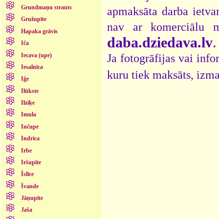
Grundmaņu strauts
apmaksāta darba ietvar
Gružupīte
nav ar komerciālu 
Hapaka grāvis
daba.dziedava.lv
.
Iča
Iecava (upe)
Ja fotogrāfijas vai inf
Iesalnīca
kuru tiek maksāts, izma
Iģe
Ilūkste
Ilziķe
Imula
Inčupe
Indrica
Irbe
Iršupīte
Īslīce
Īvande
Jāņupīte
Jaša