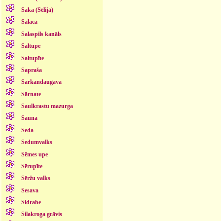
Saka (Sēlijā)
Salaca
Salaspils kanāls
Saltupe
Saltupīte
Sapraša
Sarkandaugava
Sārnate
Saulkrastu mazurga
Sauna
Seda
Sedumvalks
Sēmes upe
Sērupīte
Sēržu valks
Sesava
Sidrabe
Silakroga grāvis