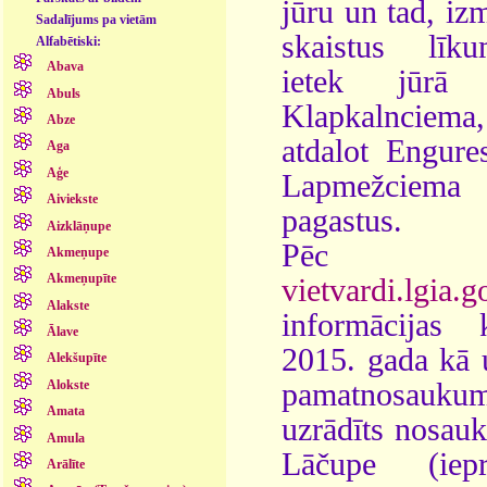
jūru un tad, iz
Sadalījums pa vietām
skaistus līku
Alfabētiski:
Abava
ietek jūrā 
Abuls
Klapkalnciema,
Abze
atdalot Engure
Aga
Aģe
Lapmežciema
Aiviekste
pagastus.
Aizklāņupe
Pēc
Akmeņupe
Akmeņupīte
vietvardi.lgia.g
Alakste
informācijas 
Ālave
2015. gada kā 
Alekšupīte
pamatnosauku
Alokste
Amata
uzrādīts nosau
Amula
Lāčupe (iepr
Arālīte