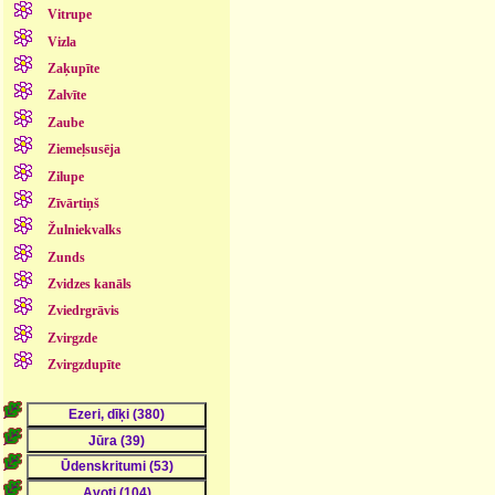
Vitrupe
Vizla
Zaķupīte
Zalvīte
Zaube
Ziemeļsusēja
Zilupe
Zīvārtiņš
Žulniekvalks
Zunds
Zvidzes kanāls
Zviedrgrāvis
Zvirgzde
Zvirgzdupīte