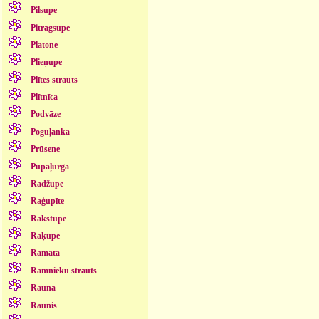
Pilsupe
Pitragsupe
Platone
Plieņupe
Plītes strauts
Plītnīca
Podvāze
Poguļanka
Prūsene
Pupaļurga
Radžupe
Raģupīte
Rākstupe
Raķupe
Ramata
Rāmnieku strauts
Rauna
Raunis