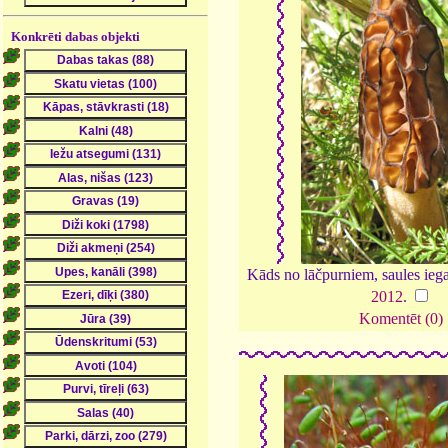
Konkrēti dabas objekti
Kāds no lāčpurniem, saules ieg
2012
.
Komentēt (0)