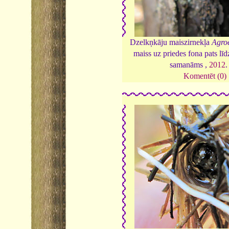
Dzelkņkāju maiszirnekļa
Agro
maiss uz priedes fona pats līd
samanāms ,
2012
Komentēt (0)