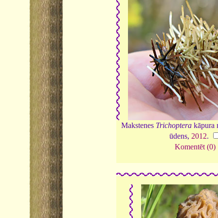
Makstenes
Trichoptera
kāpura 
ūdens,
2012
.
Komentēt (0)