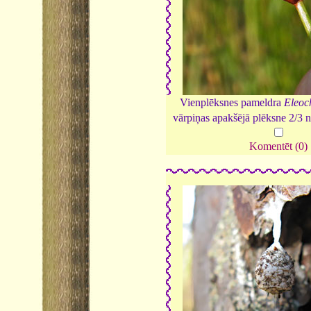
Vienplēksnes pameldra
Eleoc
vārpiņas apakšējā plēksne 2/3 
Komentēt (0)