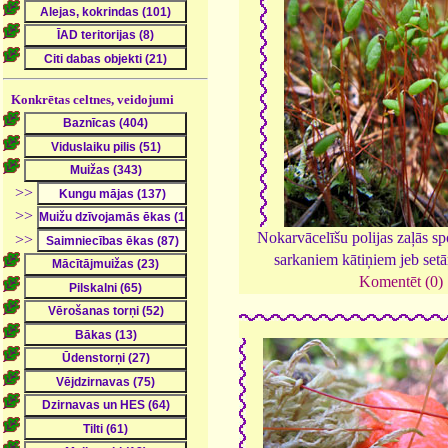
Konkrētas celtnes, veidojumi
>>
>>
Nokarvācelīšu polijas zaļās sp
>>
sarkaniem kātiņiem jeb set
Komentēt (0)