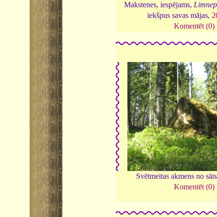
Makstenes, iespējams,
Limneph
iekšpus savas mājas,
2
Komentēt (0)
Svētmeitas akmens no sān
Komentēt (0)