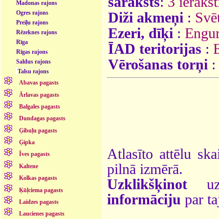
saraksts
:
3 ierakst
Madonas rajons
Ogres rajons
Diži akmeņi
:
Svē
Preiļu rajons
Ezeri, dīķi
:
Engur
Rēzeknes rajons
Rīga
ĪAD teritorijas
:
Rīgas rajons
Vērošanas torņi
Saldus rajons
Talsu rajons
Abavas pagasts
Ārlavas pagasts
Balgales pagasts
Dundagas pagasts
Ģibuļu pagasts
Ģipka
Atlasīto attēlu ska
Īves pagasts
pilnā izmērā.
Kaltene
Kolkas pagasts
Uzklikšķinot
uz 
Ķūļciema pagasts
informāciju
par ta
Laidzes pagasts
Laucienes pagasts