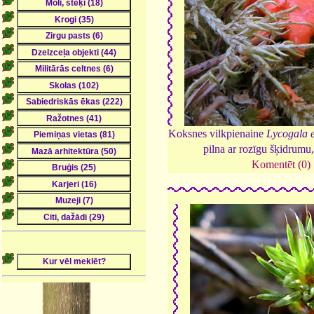
Koksnes vilkpienaine
Lycogala 
pilna ar rozīgu šķidrumu
Komentēt (0)