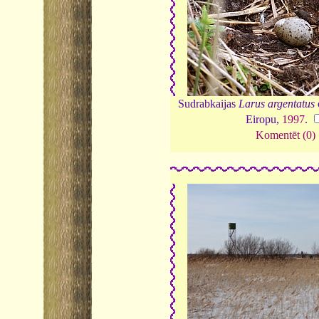
Sudrabkaijas
Larus argentatus
Eiropu,
1997
.
Komentēt (0)