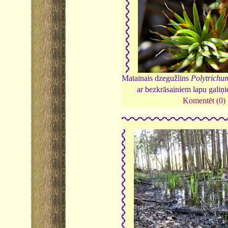
Matainais dzegužlins
Polytrichu
ar bezkrāsainiem lapu galiņ
Komentēt (0)