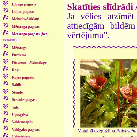
Skatīties slīdrādi
Lībagu pagasts
Lubes pagasts
Ja vēlies atzīmēt 
Melnsils-Aizklāņi
attiecīgām bildē
Mērsraga pagasts
vērtējumu".
Mērsraga pagasts (bez
ciemiem)
Mērsrags
Pūrciems
Pūrciems - Melnsilupe
Roja
Rojas pagasts
Sabile
Stende
Strazdes pagasts
Talsi
Upesgrīva
Valdemārpils
Valdgales pagasts
Matainā dzegužlina
Polytrichu