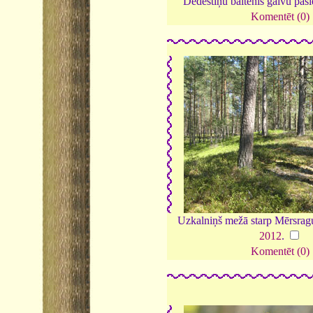
Dedestiņu baltenis galvu pasl
Komentēt (0)
Uzkalniņš mežā starp Mērsrag
2012
.
Komentēt (0)