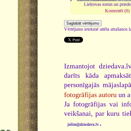
Lielrovas tornis un pried
Komentēt (0)
Vērtējums ietekmē attēla atrašanos la
Izmantojot dziedava.lv
darīts kāda apmaksāt
personīgajās mājaslap
fotogrāfijas autoru
un a
Ja fotogrāfijas vai i
veikšanai, par kuru ti
.