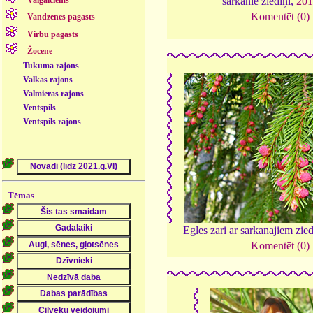
Valgalciems
sarkanie ziediņi,
201
Komentēt (0)
Vandzenes pagasts
Virbu pagasts
Žocene
Tukuma rajons
Valkas rajons
Valmieras rajons
Ventspils
Ventspils rajons
Tēmas
Egles zari ar sarkanajiem zie
Komentēt (0)