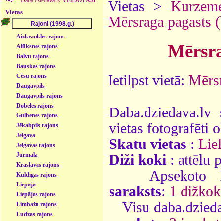
Daba.dziedava.lv
VEIDOTĀJI
Vietas >
Kurzem
Vietas
Mērsraga pagasts 
Aizkraukles rajons
Mērsra
Alūksnes rajons
Balvu rajons
Bauskas rajons
Ietilpst vietā:
Mērsr
Cēsu rajons
Daugavpils
Daugavpils rajons
Dobeles rajons
Daba.dziedava.lv 
Gulbenes rajons
vietas fotografēti o
Jēkabpils rajons
Jelgava
Skatu vietas
:
Liel
Jelgavas rajons
Jūrmala
Diži koki
: attēlu
Krāslavas rajons
Apsekoto
Kuldīgas rajons
Liepāja
saraksts
:
1 dižkok
Liepājas rajons
Visu daba.dzieda
Limbažu rajons
Ludzas rajons