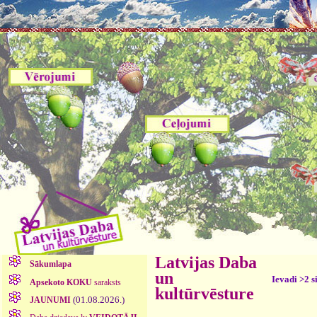
Latvijas Daba
Sākumlapa
un
Ievadi >2 s
Apsekoto KOKU
saraksts
kultūrvēsture
(01.08.2026.)
JAUNUMI