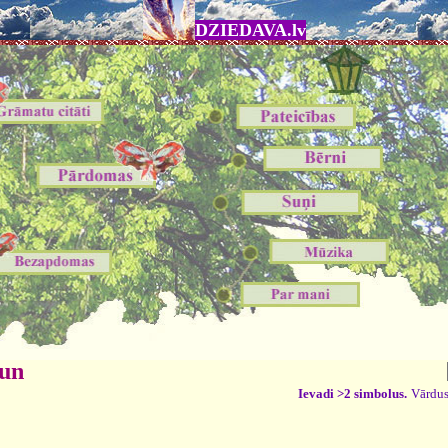
DZIEDAVA.lv
 un
Ievadi >2 simbolus.
Vārdus