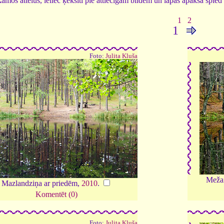
tīkamos attēlus, ieliec ķeksīti pie attiecīgām bildēm un lapas apakšā spi
1
2
1
Foto:
Julita Kluša
Mežai
Mazlandziņa ar priedēm,
2010
.
Komentēt (0)
Foto:
Julita Kluša