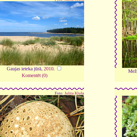
Gaujas ieteka jūrā,
2010
.
Meže
Komentēt (0)
Foto:
Julita Kluša