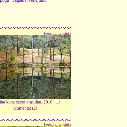
ed pogu "Saglabāt vērtējumu".
Foto:
Julita Kluša
nā kāpa ezera atspulgā,
2010
.
Komentēt (2)
Foto:
Julita Kluša