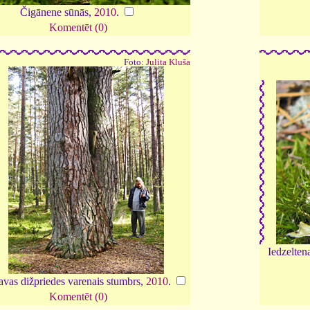
Čigānene sūnās,
2010
.
Komentēt (0)
Foto:
Julita Kluša
Iedzelten
avas dižpriedes varenais stumbrs,
2010
.
Komentēt (0)