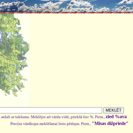
zied %ava
 atdali ar tukšumu. Meklējot arī vārda vidū, priekšā liec %. Piem.,
.
"Misas dižpriede"
Precīzu vārdkopu meklēšanai lieto pēdiņas. Piem.,