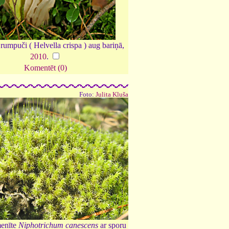
rumpuči ( Helvella crispa ) aug bariņā,
2010
.
Komentēt (0)
Foto:
Julita Kluša
menīte
Niphotrichum canescens
ar sporu