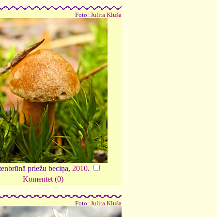
Foto:
Julita Kluša
tenbrūnā priežu beciņa,
2010
.
Komentēt (0)
Foto:
Julita Kluša