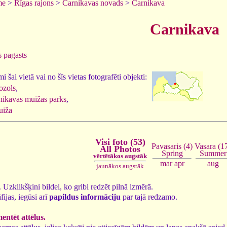
me
>
Rīgas rajons
>
Carnikavas novads
>
Carnikava
Carnikava
 pagasts
 šai vietā vai no šīs vietas fotografēti objekti:
ozols
,
nikavas muižas parks
,
uiža
Visi foto (53)
Vasara (1
Pavasaris (4)
All Photos
Summer
Spring
vērtētākos augstāk
aug
mar
apr
jaunākos augstāk
3. Uzklikšķini bildei, ko gribi redzēt pilnā izmērā.
fijas, iegūsi arī
papildus informāciju
par tajā redzamo.
ntēt attēlus.