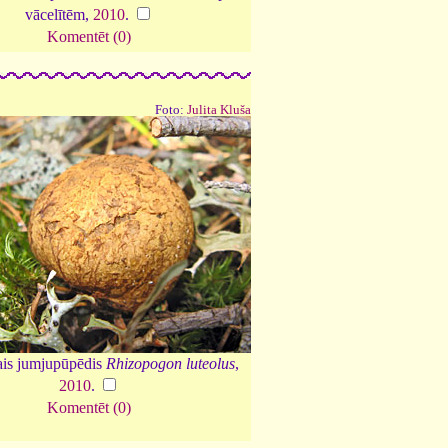
vācelītēm,
2010
.
Komentēt (0)
Foto:
Julita Kluša
ais jumjupūpēdis
Rhizopogon luteolus
,
2010
.
Komentēt (0)