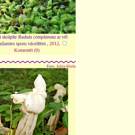
 skrāpīte
Radula complanata
ar vēl
ušamies sporu vācelītēm ,
2012
.
Komentēt (0)
Foto:
Julita Kluša