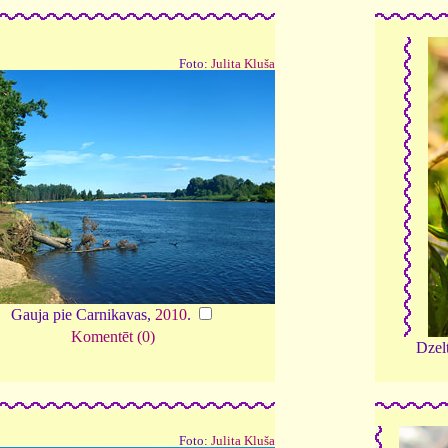
Foto:
Julita Kluša
Gauja pie Carnikavas,
2010
.
Komentēt (0)
Dzel
Foto:
Julita Kluša