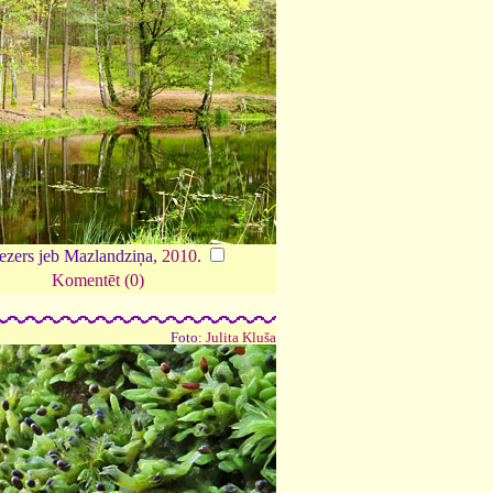
zers jeb Mazlandziņa,
2010
.
Komentēt (0)
Foto:
Julita Kluša