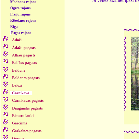
Ja vēlies atzīmēt īpaši 
Madonas rajons
Ogres rajons
Preiļu rajons
Rēzeknes rajons
Rīga
Rīgas rajons
Ādaži
Ādažu pagasts
Allažu pagasts
Babītes pagasts
Baldone
Baldones pagasts
Baloži
Carnikava
Carnikavas pagasts
Daugmales pagasts
Eimuru lauki
Garciems
Garkalnes pagasts
Garupe