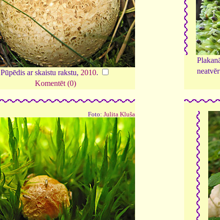
Plakanā
neatvēr
Pūpēdis ar skaistu rakstu,
2010
.
Komentēt (0)
Foto:
Julita Kluša