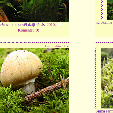
Krokainie 
ežu samtbeka vēl dziļi sūnās,
2010
.
Komentēt (0)
Foto:
Julita Kluša
Sirmā sar