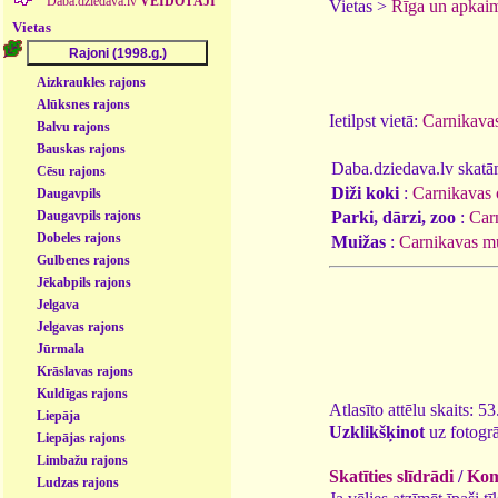
Daba.dziedava.lv
VEIDOTĀJI
Vietas >
Rīga un apkai
Vietas
Aizkraukles rajons
Alūksnes rajons
Ietilpst vietā:
Carnikavas
Balvu rajons
Bauskas rajons
Daba.dziedava.lv skatāmi
Cēsu rajons
Diži koki
:
Carnikavas 
Daugavpils
Parki, dārzi, zoo
:
Car
Daugavpils rajons
Dobeles rajons
Muižas
:
Carnikavas m
Gulbenes rajons
Jēkabpils rajons
Jelgava
Jelgavas rajons
Jūrmala
Krāslavas rajons
Kuldīgas rajons
Atlasīto attēlu skaits: 5
Liepāja
Uzklikšķinot
uz fotogrā
Liepājas rajons
Limbažu rajons
Skatīties slīdrādi
/
Kome
Ludzas rajons