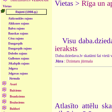
Daba.dziedava.lv
VEIDOTĀJI
Vietas >
Rīga un a
Vietas
Aizkraukles rajons
Alūksnes rajons
Balvu rajons
Bauskas rajons
Visu daba.dzieda
Cēsu rajons
Daugavpils
ieraksts
Daugavpils rajons
Dobeles rajons
Daba.dziedava.lv skatāmi šai vietā va
Gulbenes rajons
Jūra
:
Dzintaru jūrmala
Jēkabpils rajons
Jelgava
Jelgavas rajons
Jūrmala
Asari
Bažciems
Brankciems
Bražuciems
Atlasīto attēlu sk
Bulduri