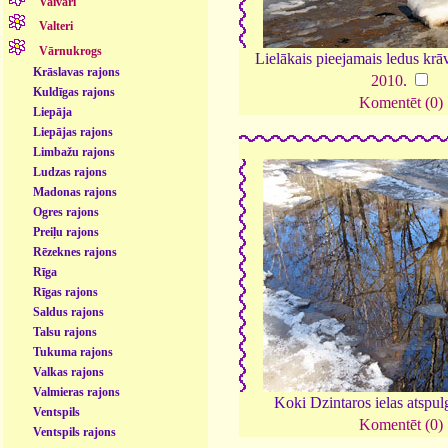
Vaivari
Valteri
Vārnukrogs
Lielākais pieejamais ledus kr
Krāslavas rajons
2010
.
Kuldīgas rajons
Komentēt (0)
Liepāja
Liepājas rajons
Limbažu rajons
Ludzas rajons
Madonas rajons
Ogres rajons
Preiļu rajons
Rēzeknes rajons
Rīga
Rīgas rajons
Saldus rajons
Talsu rajons
Tukuma rajons
Valkas rajons
Valmieras rajons
Koki Dzintaros ielas atspu
Ventspils
Komentēt (0)
Ventspils rajons