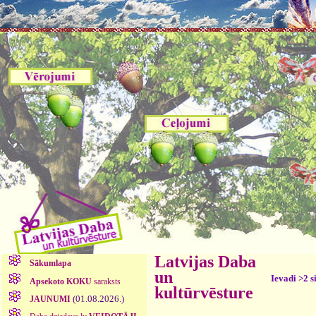
Latvijas Daba
Sākumlapa
un
Ievadi >2 s
Apsekoto KOKU
saraksts
kultūrvēsture
(01.08.2026.)
JAUNUMI