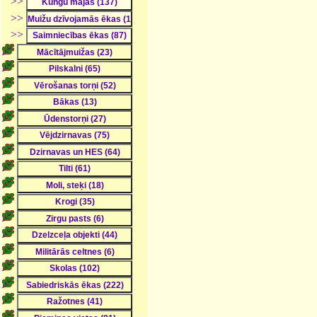
>>
>>
>>