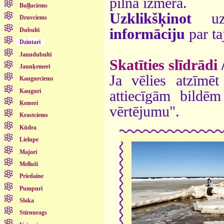
pilnā izmērā.
Buļļuciems
Uzklikšķinot
uz 
Druvciems
informāciju
par ta
Dubulti
Dzintari
Jaundubulti
Skatīties slīdrādi
Jaunķemeri
Ja vēlies atzīmēt 
Kaugurciems
Kauguri
attiecīgām bildē
Ķemeri
vērtējumu".
Krastciems
Kūdra
Lielupe
Majori
Melluži
Priedaine
Pumpuri
Sloka
Stirnurags