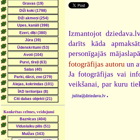
Izmantojot dziedava.lv
darīts kāda apmaksāt
personīgajās mājaslap
fotogrāfijas autoru
un a
Ja fotogrāfijas vai i
veikšanai, par kuru ti
.
Konkrētas celtnes, veidojumi