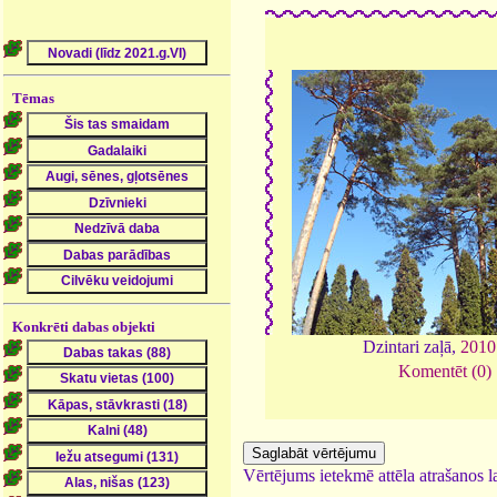
Tēmas
Konkrēti dabas objekti
Dzintari zaļā,
2010
Komentēt (0)
Vērtējums ietekmē attēla atrašanos la