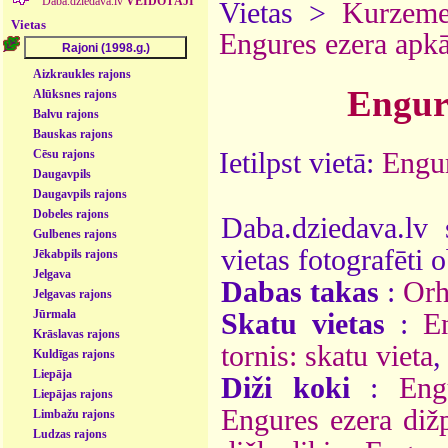
Daba.dziedava.lv
VEIDOTĀJI
Vietas >
Kurzem
Vietas
Engures ezera apkā
Aizkraukles rajons
Engure
Alūksnes rajons
Balvu rajons
Bauskas rajons
Ietilpst vietā:
Engur
Cēsu rajons
Daugavpils
Daugavpils rajons
Dobeles rajons
Daba.dziedava.lv 
Gulbenes rajons
vietas fotografēti o
Jēkabpils rajons
Jelgava
Dabas takas
:
Orh
Jelgavas rajons
Jūrmala
Skatu vietas
:
E
Krāslavas rajons
tornis: skatu vieta
,
Kuldīgas rajons
Liepāja
Diži koki
:
Eng
Liepājas rajons
Engures ezera diž
Limbažu rajons
Ludzas rajons