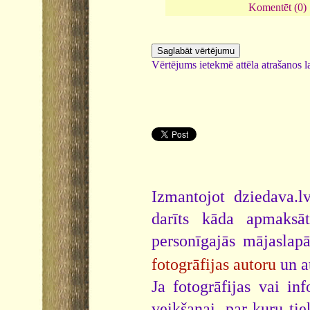
Komentēt (0)
Vērtējums ietekmē attēla atrašanos la
Izmantojot dziedava.lv
darīts kāda apmaksāt
personīgajās mājaslap
fotogrāfijas autoru
un a
Ja fotogrāfijas vai i
veikšanai, par kuru ti