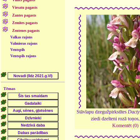
Vānes pagasts
Viesatu pagasts
Zantes pagasts
Zemītes pagasts
Zentenes pagasts
Valkas rajons
Valmieras rajons
Ventspils
Ventspils rajons
Tēmas
Stāvlapu dzegužpirkstītes
Dacty
ziedi dzelteni rozā toņos
Komentēt (0)