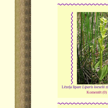
Lēzeļa lipare
Liparis loeselii
z
Komentēt (0)