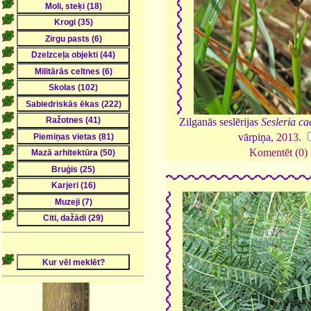
Zilganās seslērijas
Sesleria ca
vārpiņa,
2013
.
Komentēt (0)