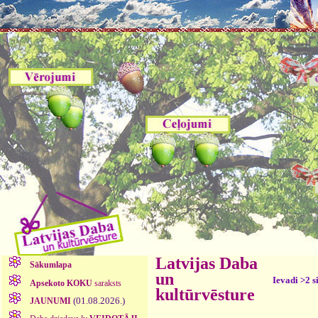
Latvijas Daba
Sākumlapa
un
Ievadi >2 s
Apsekoto KOKU
saraksts
kultūrvēsture
(01.08.2026.)
JAUNUMI