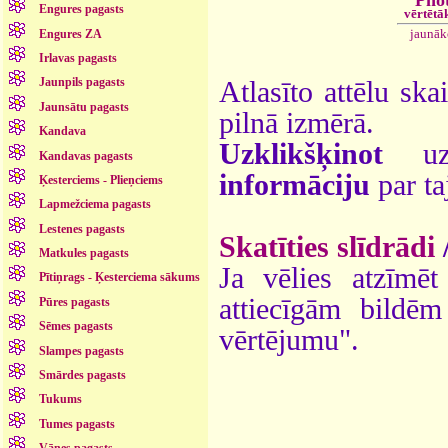
Pho
Engures pagasts
vērtētā
jaunāk
Engures ZA
Irlavas pagasts
Jaunpils pagasts
Atlasīto attēlu ska
Jaunsātu pagasts
pilnā izmērā.
Kandava
Uzklikšķinot
uz 
Kandavas pagasts
informāciju
par ta
Ķesterciems - Plieņciems
Lapmežciema pagasts
Lestenes pagasts
Skatīties slīdrādi
Matkules pagasts
Ja vēlies atzīmēt 
Pītiņrags - Ķesterciema sākums
attiecīgām bildē
Pūres pagasts
Sēmes pagasts
vērtējumu".
Slampes pagasts
Smārdes pagasts
Tukums
Tumes pagasts