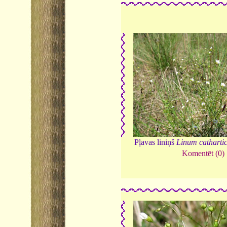
Pļavas liniņš
Linum catharti
Komentēt (0)