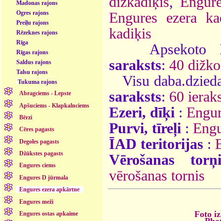
dižkadiķis
,
Engure
Madonas rajons
Ogres rajons
Engures ezera ka
Preiļu rajons
kadiķis
Rēzeknes rajons
Rīga
Apsekoto
Rīgas rajons
saraksts
:
40 dižko
Saldus rajons
Talsu rajons
Visu daba.dzieda
Tukuma rajons
saraksts
:
60 ieraks
Abragciems - Lepste
Apšuciems - Klapkalnciems
Ezeri, dīķi
:
Engur
Bērzi
Purvi, tīreļi
:
Engu
Cēres pagasts
ĪAD teritorijas
:
Degoles pagasts
Džūkstes pagasts
Vērošanas torņ
Engures ciems
vērošanas tornis
Engures D jūrmala
Engures ezera apkārtne
Engures meži
Foto iz
Engures ostas apkaime