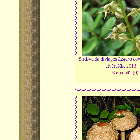
Sirdsveida divlapes
Listera co
atvērušās,
2013
.
Komentēt (0)