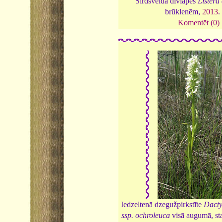
Sirdsveida divlapes
Listera
brūklenēm,
2013
Komentēt (0)
Iedzeltenā dzegužpirkstīte
Dacty
ssp. ochroleuca
visā augumā, st