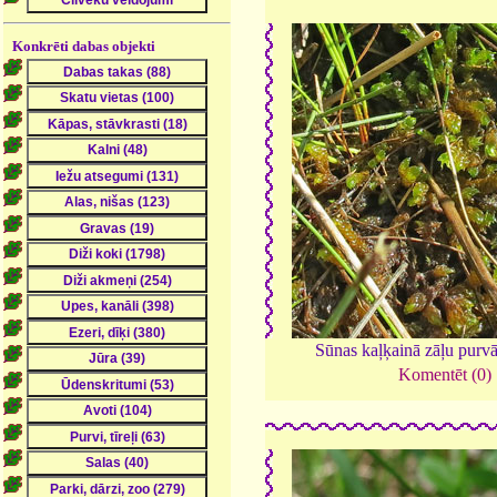
Konkrēti dabas objekti
Sūnas kaļķainā zāļu purv
Komentēt (0)