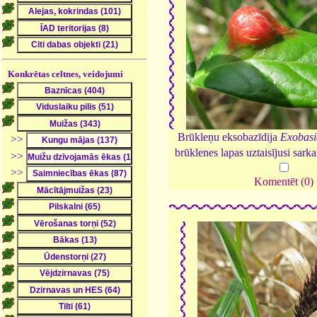
Konkrētas celtnes, veidojumi
Brūkleņu eksobazīdija
Exobasi
>>
brūklenes lapas uztaisījusi sar
>>
>>
Komentēt (0)