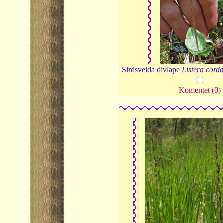
Sirdsveida divlape
Listera cord
Komentēt (0)