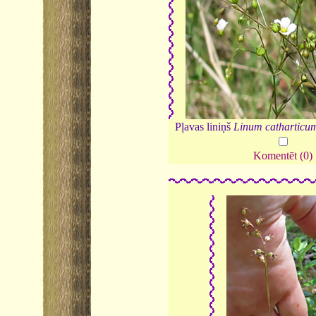
Pļavas liniņš
Linum catharticu
Komentēt (0)