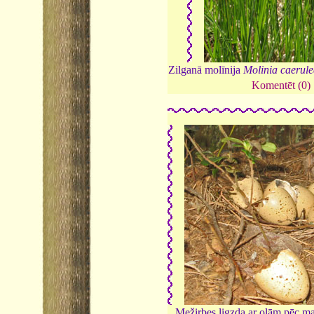
Zilganā molīnija
Molinia caerul
Komentēt (0)
Mežirbes ligzda ar olām pēc ma