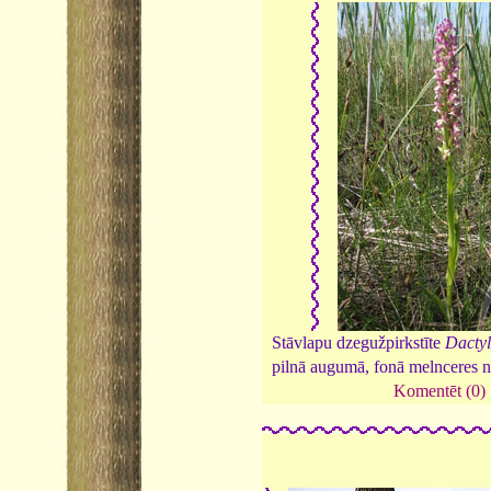
Stāvlapu dzegužpirkstīte
Dactyl
pilnā augumā, fonā melnceres n
Komentēt (0)