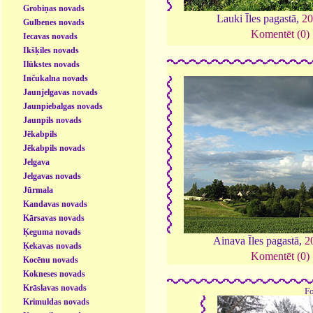
Grobiņas novads
Lauki Īles pagastā,
20
Gulbenes novads
Komentēt (0)
Iecavas novads
Ikšķiles novads
Ilūkstes novads
Inčukalna novads
Jaunjelgavas novads
Jaunpiebalgas novads
Jaunpils novads
Jēkabpils
Jēkabpils novads
Jelgava
Jelgavas novads
Jūrmala
Kandavas novads
Kārsavas novads
Ķeguma novads
Ainava Īles pagastā,
2
Ķekavas novads
Komentēt (0)
Kocēnu novads
Kokneses novads
Krāslavas novads
F
Krimuldas novads