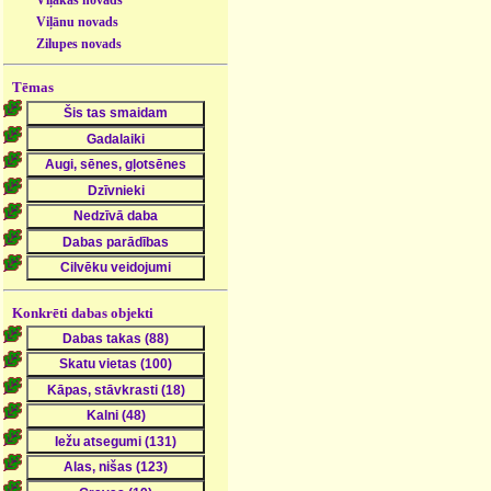
Viļakas novads
Viļānu novads
Zilupes novads
Tēmas
Konkrēti dabas objekti