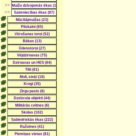
>>
>>