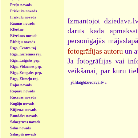
Preiļu novads
Priekules novads
Priekuļu novads
Izmantojot dziedava.lv
Raunas novads
darīts kāda apmaksāt
Rēzekne
Rēzeknes novads
personīgajās mājaslap
Riebiņu novads
Rīga, Centra raj.
fotogrāfijas autoru
un a
Rīga, Kurzemes raj.
Ja fotogrāfijas vai i
Rīga, Latgales prp.
Rīga, Vidzemes prp.
veikšanai, par kuru ti
Rīga, Zemgales prp.
.
Rīga, Ziemeļu raj.
Rojas novads
Ropažu novads
Rucavas novads
Rugāju novads
Rūjienas novads
Rundāles novads
Salacgrīvas novads
Salas novads
Salaspils novads