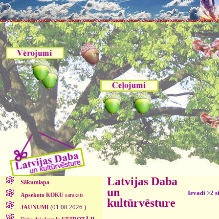
Latvijas Daba
Sākumlapa
un
Ievadi >2 s
Apsekoto KOKU
saraksts
kultūrvēsture
(01.08.2026.)
JAUNUMI