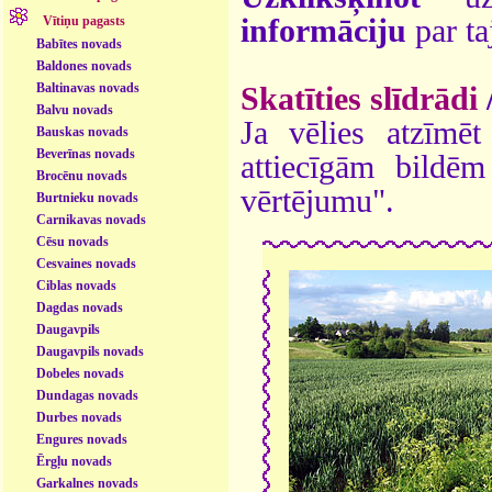
informāciju
par ta
Vītiņu pagasts
Babītes novads
Baldones novads
Baltinavas novads
Skatīties slīdrādi
Balvu novads
Ja vēlies atzīmēt 
Bauskas novads
Beverīnas novads
attiecīgām bildē
Brocēnu novads
vērtējumu".
Burtnieku novads
Carnikavas novads
Cēsu novads
Cesvaines novads
Ciblas novads
Dagdas novads
Daugavpils
Daugavpils novads
Dobeles novads
Dundagas novads
Durbes novads
Engures novads
Ērgļu novads
Garkalnes novads