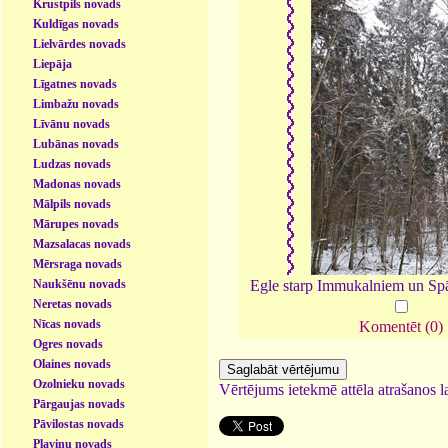
Krustpils novads
Kuldīgas novads
Lielvārdes novads
Liepāja
Līgatnes novads
Limbažu novads
Līvānu novads
Lubānas novads
Ludzas novads
Madonas novads
Mālpils novads
Mārupes novads
Mazsalacas novads
Mērsraga novads
Naukšēnu novads
Egle starp Immukalniem un Sp
Neretas novads
Nīcas novads
Komentēt (0)
Ogres novads
Olaines novads
Ozolnieku novads
Vērtējums ietekmē attēla atrašanos la
Pārgaujas novads
Pāvilostas novads
Pļaviņu novads