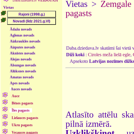
Daba.dziedava.lv
VEIDOTĀJI
Vietas >
Zemgale
Vietas
pagasts
Ādažu novads
Aglonas novads
Aizkraukles novads
Aizputes novads
Daba.dziedava.lv skatāmi šai vietā va
Aknīstes novads
Diži koki
:
Ciroles meža lielā egle
,
Alojas novads
Apsekoto
Latvijas nozīmes dižk
Alsungas novads
Alūksnes novads
Amatas novads
Apes novads
Auces novads
Auce
Bēnes pagasts
Īles pagasts
Atlasīto attēlu sk
Lielauces pagasts
pilnā izmērā.
Ukru pagasts
Uzklikšķinot
uz 
Vecauces pagasts