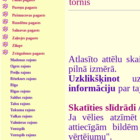
tornis
Pureņu pagasts
Pušmucovas pagasts
Rundēnu pagasts
Salnavas pagasts
Zaļesjes pagasts
Zilupe
Zvirgzdenes pagasts
Atlasīto attēlu ska
Madonas rajons
pilnā izmērā.
Ogres rajons
Preiļu rajons
Uzklikšķinot
uz 
Rēzeknes rajons
Rīga
informāciju
par ta
Rīgas rajons
Saldus rajons
Talsu rajons
Skatīties slīdrādi
Tukuma rajons
Ja vēlies atzīmēt 
Valkas rajons
Valmieras rajons
attiecīgām bildē
Ventspils
vērtējumu".
Ventspils rajons