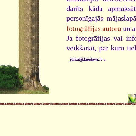
darīts kāda apmaksāt
personīgajās mājaslap
fotogrāfijas autoru
un a
Ja fotogrāfijas vai i
veikšanai, par kuru ti
.