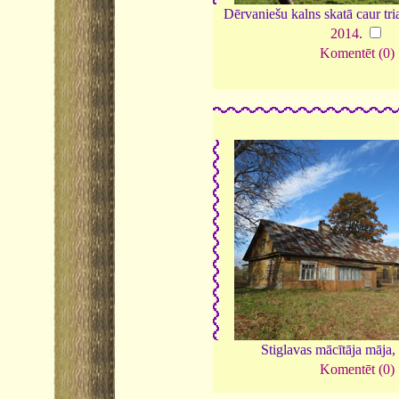
Dērvaniešu kalns skatā caur tria
2014
.
Komentēt (0)
Stiglavas mācītāja māja
Komentēt (0)