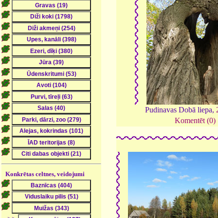
Pudinavas Dobā liepa,
Komentēt (0)
Konkrētas celtnes, veidojumi