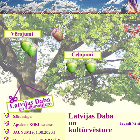
Latvijas Daba
Sākumlapa
un
Ievadi >2 s
Apsekoto KOKU
saraksts
kultūrvēsture
(01.08.2026.)
JAUNUMI