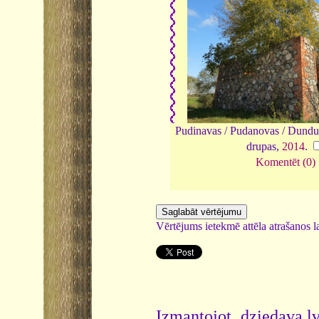
Pudinavas / Pudanovas / Dundu
drupas,
2014
.
Komentēt (0)
Vērtējums ietekmē attēla atrašanos la
Izmantojot dziedava.lv