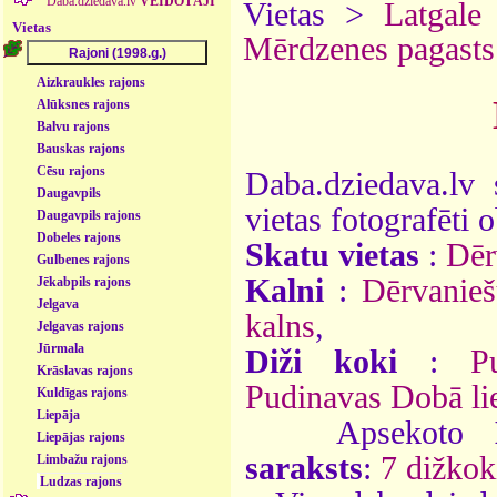
Daba.dziedava.lv
VEIDOTĀJI
Vietas >
Latgale
Vietas
Mērdzenes pagasts
Aizkraukles rajons
Alūksnes rajons
Balvu rajons
Bauskas rajons
Cēsu rajons
Daba.dziedava.lv 
Daugavpils
vietas fotografēti o
Daugavpils rajons
Dobeles rajons
Skatu vietas
:
Dēr
Gulbenes rajons
Kalni
:
Dērvanieš
Jēkabpils rajons
Jelgava
kalns
,
Jelgavas rajons
Jūrmala
Diži koki
:
P
Krāslavas rajons
Pudinavas Dobā li
Kuldīgas rajons
Liepāja
Apsekoto
Liepājas rajons
saraksts
:
7 dižkok
Limbažu rajons
Ludzas rajons