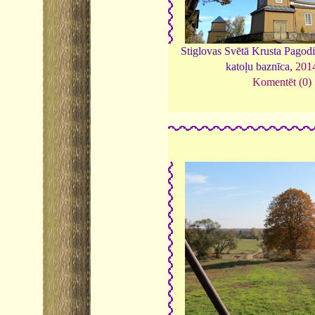
Stiglovas Svētā Krusta Pago
katoļu baznīca,
201
Komentēt (0)