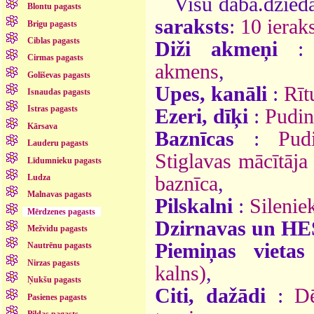
Visu daba.dzieda
Blontu pagasts
saraksts
:
10 ieraks
Brigu pagasts
Ciblas pagasts
Diži akmeņi
Cirmas pagasts
akmens
,
Goliševas pagasts
Upes, kanāli
:
Rīt
Isnaudas pagasts
Istras pagasts
Ezeri, dīķi
:
Pudin
Kārsava
Baznīcas
:
Pud
Lauderu pagasts
Stiglavas mācītāja
Līdumnieku pagasts
baznīca
,
Ludza
Malnavas pagasts
Pilskalni
:
Silenie
Mērdzenes pagasts
Dzirnavas un HE
Mežvidu pagasts
Piemiņas vietas
Nautrēnu pagasts
Nirzas pagasts
kalns)
,
Ņukšu pagasts
Citi, dažādi
:
Dē
Pasienes pagasts
Pildas pagasts