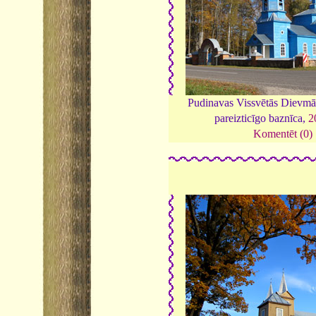
Pudinavas Vissvētās Dievmā
pareizticīgo baznīca,
2
Komentēt (0)