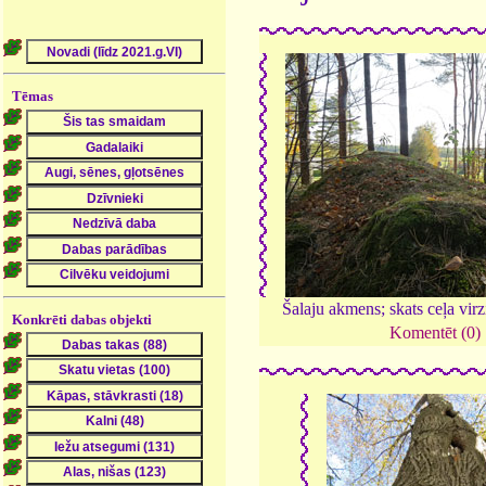
Tēmas
Šalaju akmens; skats ceļa vir
Konkrēti dabas objekti
Komentēt (0)