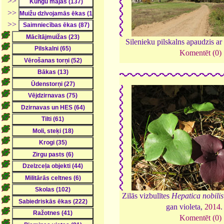
>>
>>
>>
Silenieku pilskalns apaudzis a
Komentēt (0)
Zilās vizbulītes
Hepatica nobilis
gan violeta,
2014
Komentēt (0)