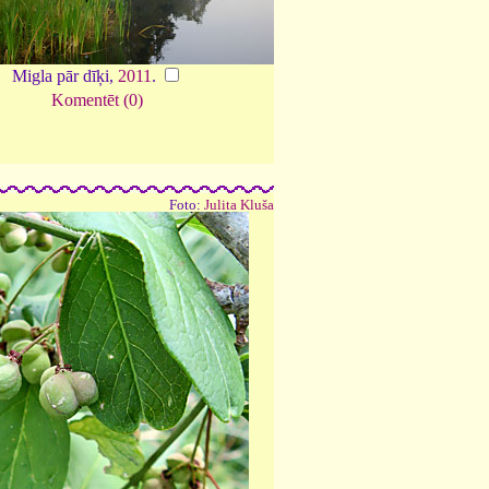
Migla pār dīķi,
2011
.
Komentēt (0)
Foto:
Julita Kluša