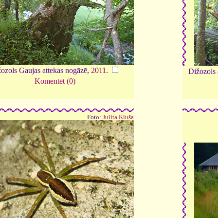
ozols Gaujas attekas nogāzē,
2011
.
Dižozols 
Komentēt (0)
Foto:
Julita Kluša