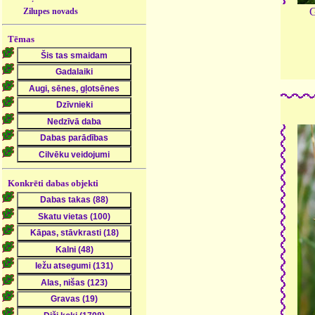
G
Zilupes novads
Tēmas
Konkrēti dabas objekti