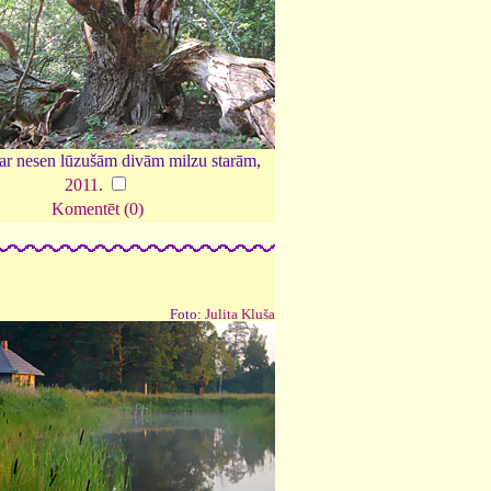
ar nesen lūzušām divām milzu starām,
2011
.
Komentēt (0)
Foto:
Julita Kluša