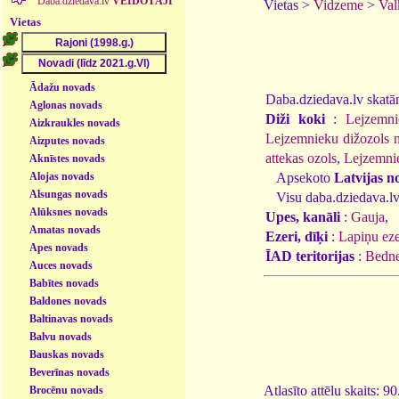
Daba.dziedava.lv
VEIDOTĀJI
Vietas >
Vidzeme
>
Val
Vietas
Ādažu novads
Daba.dziedava.lv skatāmi
Aglonas novads
Diži koki
:
Lejzemni
Aizkraukles novads
Lejzemnieku dižozols n
Aizputes novads
attekas ozols
,
Lejzemniek
Aknīstes novads
Alojas novads
Apsekoto
Latvijas n
Alsungas novads
Visu daba.dziedava.lv
Alūksnes novads
Upes, kanāli
:
Gauja
,
Amatas novads
Ezeri, dīķi
:
Lapiņu eze
Apes novads
ĪAD teritorijas
:
Bedne
Auces novads
Babītes novads
Baldones novads
Baltinavas novads
Balvu novads
Bauskas novads
Beverīnas novads
Atlasīto attēlu skaits: 9
Brocēnu novads