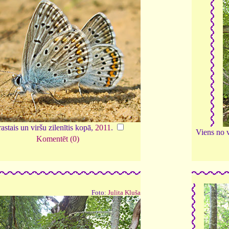
astais un viršu zilenītis kopā,
2011
.
Viens no 
Komentēt (0)
Foto:
Julita Kluša