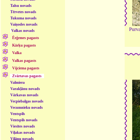
Talsu novads
Tērvetes novads
Tukuma novads
Vaiņodes novads
Purva
Valkas novads
Ērģemes pagasts
Kārķu pagasts
Valka
Valkas pagasts
Vijciema pagasts
Zvārtavas pagasts
Valmiera
Varakļānu novads
Vārkavas novads
Vecpiebalgas novads
Vecumnieku novads
Ventspils
Ventspils novads
Viesītes novads
Viļakas novads
Viļānu novads