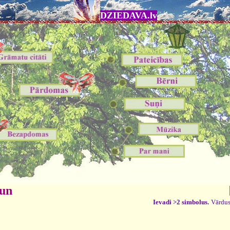
DZIEDAVA.lv
 un
Ievadi >2 simbolus.
Vārdus