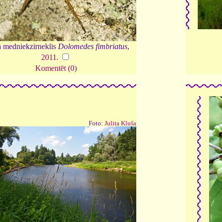
 medniekzirneklis
Dolomedes fimbriatus
,
2011
.
Komentēt (0)
Foto:
Julita Kluša