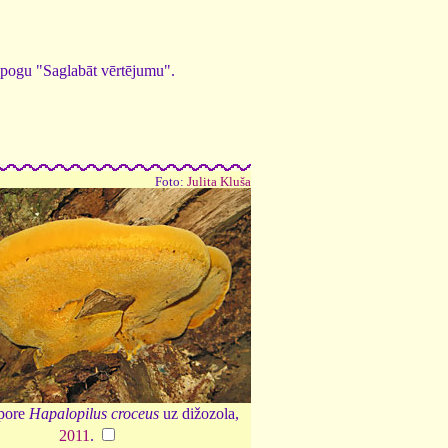
ed pogu "Saglabāt vērtējumu".
Foto:
Julita Kluša
tpore
Hapalopilus croceus
uz dižozola,
2011
.