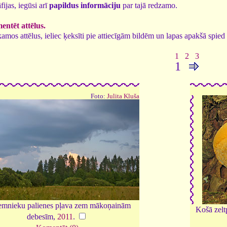
fijas, iegūsi arī
papildus informāciju
par tajā redzamo.
ntēt attēlus.
tīkamos attēlus, ieliec ķeksīti pie attiecīgām bildēm un lapas apakšā spi
1
2
3
1
Foto:
Julita Kluša
emnieku palienes pļava zem mākoņainām
Košā zel
debesīm,
2011
.