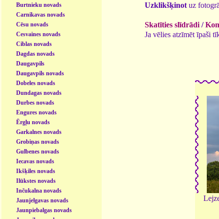
Uzklikšķinot
uz fotogrā
Burtnieku novads
Carnikavas novads
Skatīties slīdrādi
/
Kome
Cēsu novads
Ja vēlies atzīmēt īpaši 
Cesvaines novads
Ciblas novads
Dagdas novads
Daugavpils
Daugavpils novads
Dobeles novads
Dundagas novads
Durbes novads
Engures novads
Ērgļu novads
Garkalnes novads
Grobiņas novads
Gulbenes novads
Iecavas novads
Ikšķiles novads
Ilūkstes novads
Inčukalna novads
Lejz
Jaunjelgavas novads
Jaunpiebalgas novads