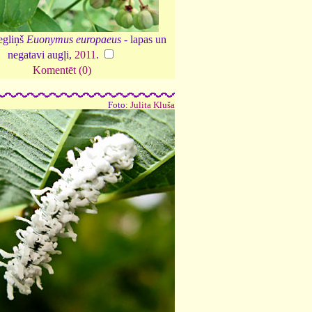
egliņš
Euonymus europaeus
- lapas un
negatavi augļi,
2011
.
Komentēt (0)
Foto:
Julita Kluša