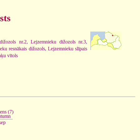
sts
ižozols nr.2
,
Lejzemnieku dižozols nr.3
,
eku resnākais dižozols
,
Lejzemnieku slīpais
ķu vītols
ens (7)
tumn
sep