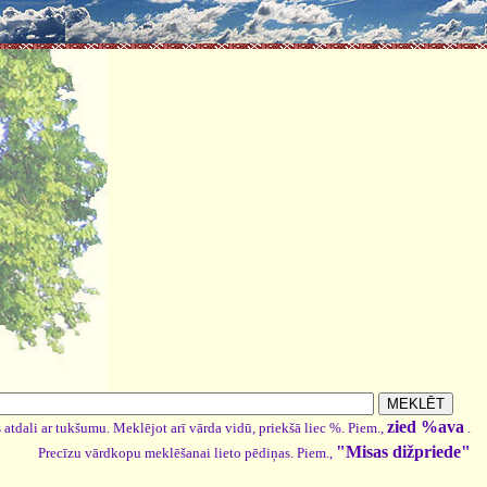
zied %ava
 atdali ar tukšumu. Meklējot arī vārda vidū, priekšā liec %. Piem.,
.
"Misas dižpriede"
Precīzu vārdkopu meklēšanai lieto pēdiņas. Piem.,