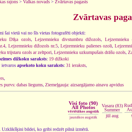
kas rajons
>
Valkas novads
>
Zvārtavas pagasts
Zvārtavas paga
 šai vietā vai no šīs vietas fotografēti objekti:
eku Dīķa ozols
,
Lejzemnieku divstumbru dižozols
,
Lejzemnieku d
r.4
,
Lejzemnieku dižozols nr.5
,
Lejzemnieku palienes ozoli
,
Lejzemni
u trijstaru ozols ar zeltpori
,
Lejzemnieku uzkumpušais drāšu ozols
,
Za
ozīmes dižkoku saraksts
:
19 dižkoki
 ietvaros
apsekoto koku saraksts
:
31 ieraksts
,
rs
,
s purvs: dabas liegums
,
Ziemeļgauja: aizsargājamo ainavu apvidus
Visi foto (90)
Rud
Vasara (83)
All Photos
Au
Summer
vērtētākos augstāk
jūl
aug
jaunākos augstāk
0. Uzklikšķini bildei, ko gribi redzēt pilnā izmērā.