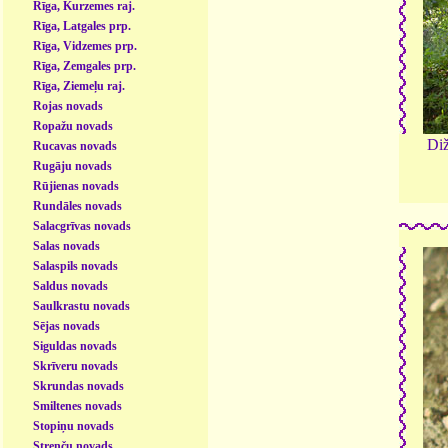
Rīga, Kurzemes raj.
Rīga, Latgales prp.
Rīga, Vidzemes prp.
Rīga, Zemgales prp.
Rīga, Ziemeļu raj.
Rojas novads
Ropažu novads
Diž
Rucavas novads
Rugāju novads
Rūjienas novads
Rundāles novads
Salacgrīvas novads
Salas novads
Salaspils novads
Saldus novads
Saulkrastu novads
Sējas novads
Siguldas novads
Skrīveru novads
Skrundas novads
Smiltenes novads
Stopiņu novads
Strenču novads