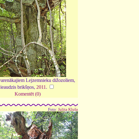
varenākajiem Lejzemnieku dižozoliem,
ieaudzis brikšņos,
2011
.
Komentēt (0)
Foto:
Julita Kluša