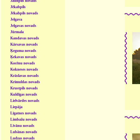
Jaunpils novads
Jēkabpils
Jēkabpils novads
Jelgava
Jelgavas novads
Jūrmala
Kandavas novads
Kārsavas novads
Ķeguma novads
Ķekavas novads
Kocēnu novads
Kokneses novads
Krāslavas novads
Krimuldas novads
Krustpils novads
Kuldīgas novads
Lielvārdes novads
Liepāja
Līgatnes novads
Limbažu novads
Līvānu novads
Lubānas novads
Ludzas novads