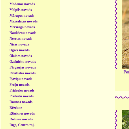
Madonas novads
Mālpils novads
Mārupes novads
Mazsalacas novads
Mērsraga novads
Naukšēnu novads
Neretas novads
Nīcas novads
Ogres novads
Olaines novads
Ozolnieku novads
Pārgaujas novads
Par
Pāvilostas novads
Pļaviņu novads
Preiļu novads
Priekules novads
Priekuļu novads
Raunas novads
Rēzekne
Rēzeknes novads
Riebiņu novads
Rīga, Centra raj.