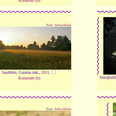
Komentēt (0)
Foto:
Julita Kluša
Saullēkts. Gaisma nāk.,
2011
.
Sniegbalt
Komentēt (0)
Foto:
Julita Kluša