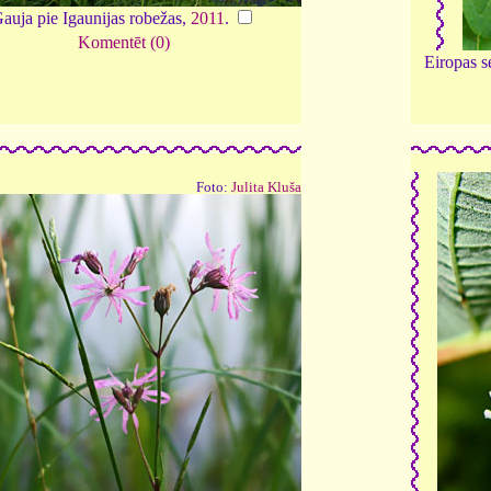
auja pie Igaunijas robežas,
2011
.
Komentēt (0)
Eiropas s
Foto:
Julita Kluša