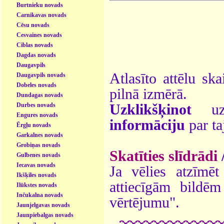
Burtnieku novads
Carnikavas novads
Cēsu novads
Cesvaines novads
Ciblas novads
Dagdas novads
Daugavpils
Atlasīto attēlu ska
Daugavpils novads
Dobeles novads
pilnā izmērā.
Dundagas novads
Durbes novads
Uzklikšķinot
uz 
Engures novads
informāciju
par ta
Ērgļu novads
Garkalnes novads
Grobiņas novads
Skatīties slīdrādi
Gulbenes novads
Iecavas novads
Ja vēlies atzīmēt 
Ikšķiles novads
attiecīgām bildē
Ilūkstes novads
Inčukalna novads
vērtējumu".
Jaunjelgavas novads
Jaunpiebalgas novads