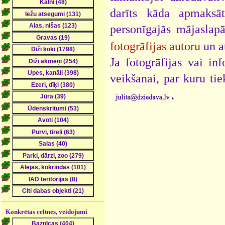
darīts kāda apmaksāt
personīgajās mājaslap
fotogrāfijas autoru
un a
Ja fotogrāfijas vai i
veikšanai, par kuru ti
.
Konkrētas celtnes, veidojumi