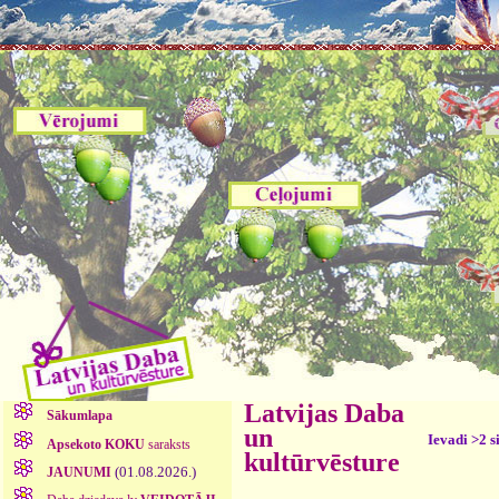
Latvijas Daba
Sākumlapa
un
Ievadi >2 s
Apsekoto KOKU
saraksts
kultūrvēsture
(01.08.2026.)
JAUNUMI