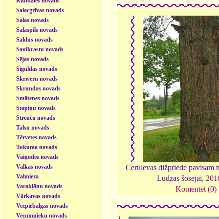
Rundāles novads
Salacgrīvas novads
Salas novads
Salaspils novads
Saldus novads
Saulkrastu novads
Sējas novads
Siguldas novads
Skrīveru novads
Skrundas novads
Smiltenes novads
Stopiņu novads
Strenču novads
Talsu novads
Tērvetes novads
Tukuma novads
Vaiņodes novads
Valkas novads
Ceruļevas dižpriede pavisam 
Valmiera
Ludzas šosejai,
201
Varakļānu novads
Komentēt (0)
Vārkavas novads
Vecpiebalgas novads
Vecumnieku novads