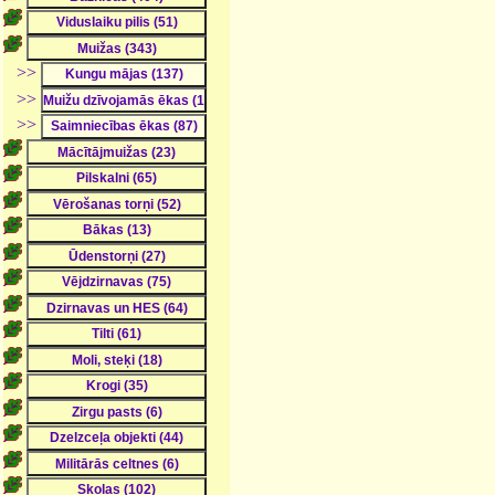
>>
>>
>>