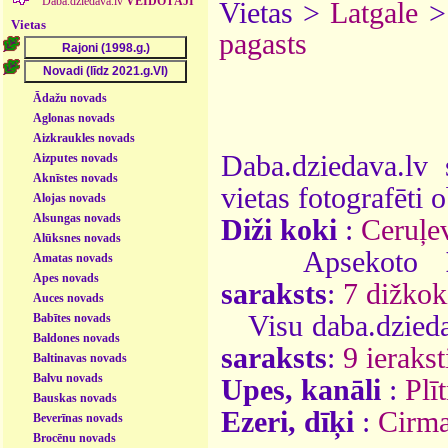
Daba.dziedava.lv
VEIDOTĀJI
Vietas >
Latgale
Vietas
pagasts
Ādažu novads
Aglonas novads
Aizkraukles novads
Daba.dziedava.lv 
Aizputes novads
Aknīstes novads
vietas fotografēti o
Alojas novads
Alsungas novads
Diži koki
:
Ceruļe
Alūksnes novads
Apsekoto
Amatas novads
Apes novads
saraksts
:
7 dižkok
Auces novads
Visu daba.dzieda
Babītes novads
Baldones novads
saraksts
:
9 ierakst
Baltinavas novads
Balvu novads
Upes, kanāli
:
Plī
Bauskas novads
Ezeri, dīķi
:
Cirma
Beverīnas novads
Brocēnu novads