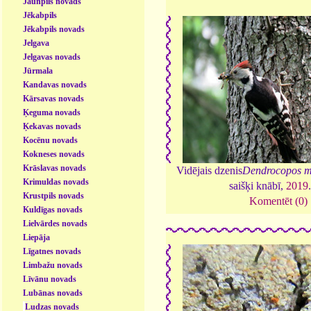
Jaunpils novads
Jēkabpils
Jēkabpils novads
Jelgava
Jelgavas novads
Jūrmala
Kandavas novads
Kārsavas novads
Ķeguma novads
Ķekavas novads
Kocēnu novads
Kokneses novads
Krāslavas novads
Vidējais dzenis
Dendrocopos m
Krimuldas novads
saišķi knābī,
2019
Krustpils novads
Komentēt (0)
Kuldīgas novads
Lielvārdes novads
Liepāja
Līgatnes novads
Limbažu novads
Līvānu novads
Lubānas novads
Ludzas novads