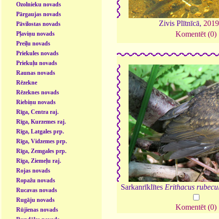
Ozolnieku novads
Pārgaujas novads
Zivis Plītnīcā,
201
Pāvilostas novads
Komentēt (0)
Pļaviņu novads
Preiļu novads
Priekules novads
Priekuļu novads
Raunas novads
Rēzekne
Rēzeknes novads
Riebiņu novads
Rīga, Centra raj.
Rīga, Kurzemes raj.
Rīga, Latgales prp.
Rīga, Vidzemes prp.
Rīga, Zemgales prp.
Rīga, Ziemeļu raj.
Rojas novads
Ropažu novads
Sarkanrīklītes
Erithacus rubecu
Rucavas novads
Rugāju novads
Komentēt (0)
Rūjienas novads