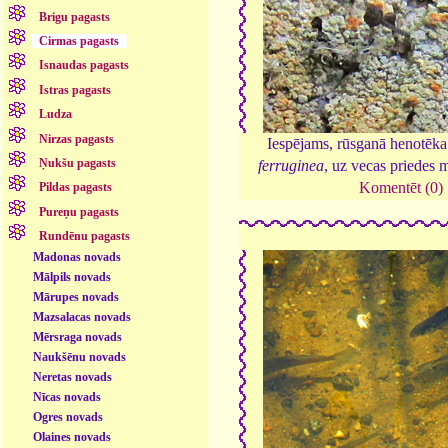
Brigu pagasts
Cirmas pagasts
Isnaudas pagasts
Istras pagasts
Ludza
Nirzas pagasts
Iespējams, rūsganā henotēk
Ņukšu pagasts
ferruginea
, uz vecas priedes 
Komentēt (0)
Pildas pagasts
Pureņu pagasts
Rundēnu pagasts
Madonas novads
Mālpils novads
Mārupes novads
Mazsalacas novads
Mērsraga novads
Naukšēnu novads
Neretas novads
Nīcas novads
Ogres novads
Olaines novads