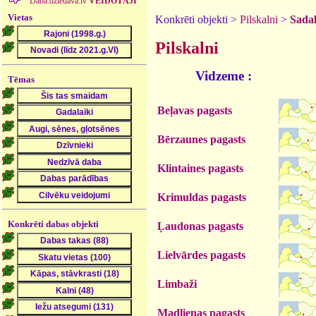
Daba.dziedava.lv
VEIDOTĀJI
Vietas
Konkrēti objekti >
Pilskalni
>
Sadal
Pilskalni
Vidzeme :
Tēmas
Beļavas pagasts
Bērzaunes pagasts
Klintaines pagasts
Krimuldas pagasts
Konkrēti dabas objekti
Ļaudonas pagasts
Lielvārdes pagasts
Limbaži
Madlienas pagasts