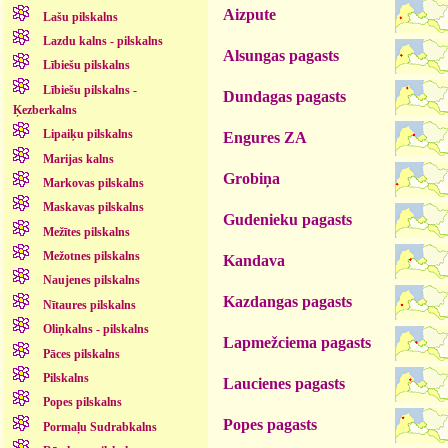
Aizpute
Lašu pilskalns
Lazdu kalns - pilskalns
Alsungas pagasts
Lībiešu pilskalns
Lībiešu pilskalns -
Dundagas pagasts
Ķezberkalns
Lipaiķu pilskalns
Engures ZA
Marijas kalns
Grobiņa
Markovas pilskalns
Maskavas pilskalns
Gudenieku pagasts
Mežītes pilskalns
Mežotnes pilskalns
Kandava
Naujenes pilskalns
Kazdangas pagasts
Nītaures pilskalns
Oliņkalns - pilskalns
Lapmežciema pagasts
Pāces pilskalns
Pilskalns
Laucienes pagasts
Popes pilskalns
Popes pagasts
Pormaļu Sudrabkalns