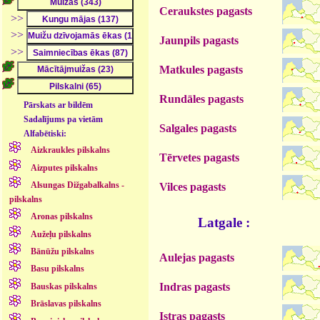
Ceraukstes pagasts
>>
>>
Jaunpils pagasts
>>
Matkules pagasts
Rundāles pagasts
Pārskats ar bildēm
Sadalījums pa vietām
Salgales pagasts
Alfabētiski:
Aizkraukles pilskalns
Tērvetes pagasts
Aizputes pilskalns
Alsungas Dižgabalkalns -
Vilces pagasts
pilskalns
Aronas pilskalns
Latgale :
Aužeļu pilskalns
Bānūžu pilskalns
Aulejas pagasts
Basu pilskalns
Indras pagasts
Bauskas pilskalns
Brāslavas pilskalns
Istras pagasts