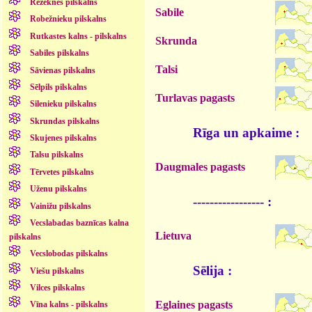
Rēzeknes pilskalns
Sabile
Robežnieku pilskalns
Rutkastes kalns - pilskalns
Skrunda
Sabiles pilskalns
Talsi
Sāvienas pilskalns
Sēlpils pilskalns
Turlavas pagasts
Silenieku pilskalns
Skrundas pilskalns
Rīga un apkaime :
Skujenes pilskalns
Talsu pilskalns
Daugmales pagasts
Tērvetes pilskalns
Uženu pilskalns
----------------- :
Vainižu pilskalns
Vecslabadas baznīcas kalna
Lietuva
pilskalns
Vecslobodas pilskalns
Sēlija :
Viešu pilskalns
Vilces pilskalns
Eglaines pagasts
Vīna kalns - pilskalns