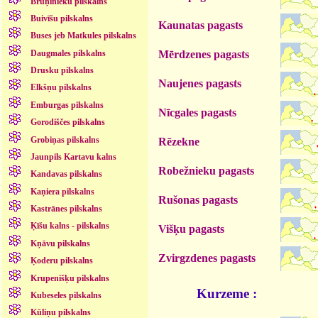
Bruņinieku pilskalns
Buivīšu pilskalns
Kaunatas pagasts
Buses jeb Matkules pilskalns
Daugmales pilskalns
Mērdzenes pagasts
Drusku pilskalns
Naujenes pagasts
Elkšņu pilskalns
Emburgas pilskalns
Nīcgales pagasts
Gorodiščes pilskalns
Grobiņas pilskalns
Rēzekne
Jaunpils Kartavu kalns
Robežnieku pagasts
Kandavas pilskalns
Kaņiera pilskalns
Rušonas pagasts
Kastrānes pilskalns
Ķīšu kalns - pilskalns
Višķu pagasts
Kņāvu pilskalns
Zvirgzdenes pagasts
Ķoderu pilskalns
Krupenišķu pilskalns
Kurzeme :
Kubeseles pilskalns
Kūliņu pilskalns