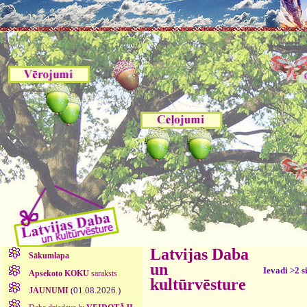
Latvijas Daba
Sākumlapa
un
Ievadi >2 s
Apsekoto KOKU
saraksts
kultūrvēsture
(01.08.2026.)
JAUNUMI