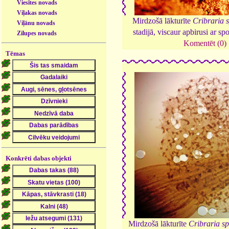
Viesītes novads
Viļakas novads
Mirdzošā lākturīte
Cribraria 
Viļānu novads
stadijā, viscaur apbirusi ar s
Zilupes novads
Komentēt (0)
Tēmas
Konkrēti dabas objekti
Mirdzošā lākturīte
Cribraria s