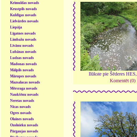
Krimuldas novads
Krustpils novads
Kuldīgas novads
Lielvārdes novads
Liepāja
Līgatnes novads
Limbažu novads
Līvānu novads
Lubānas novads
Ludzas novads
Madonas novads
Mālpils novads
Ilūkste pie Šēderes HES
Mārupes novads
Komentēt (0)
Mazsalacas novads
Mērsraga novads
Naukšēnu novads
Neretas novads
Nīcas novads
Ogres novads
Olaines novads
Ozolnieku novads
Pārgaujas novads