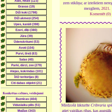
zem stikliņa; ar izteiktiem nere
mezgliem,
2021
.
Komentēt (0)
Konkrētas celtnes, veidojumi
Mirdzošā lākturīte
Cribraria sp
atiet vairākas ribas, kas augstāk 