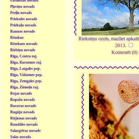
Pāvilostas novads
Pļaviņu novads
Preiļu novads
Priekules novads
Priekuļu novads
Raunas novads
Rēzekne
Riekstiņu ozols, mazliet apkalti
Rēzeknes novads
2013
.
Riebiņu novads
Komentēt (0)
Rīga, Centra raj.
Rīga, Kurzemes raj.
Rīga, Latgales prp.
Rīga, Vidzemes prp.
Rīga, Zemgales prp.
Rīga, Ziemeļu raj.
Rojas novads
Ropažu novads
Rucavas novads
Rugāju novads
Rūjienas novads
Rundāles novads
Salacgrīvas novads
Salas novads