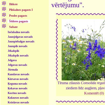
vērtējumu".
Ilūkste
Pilskalnes pagasts I
Prodes pagasts
Šēderes pagasts
Subate
Inčukalna novads
Jaunjelgavas novads
Jaunpiebalgas novads
Jaunpils novads
Jēkabpils
Jēkabpils novads
Jelgava
Jelgavas novads
Jūrmala
Kandavas novads
Kārsavas novads
Tīruma zilausis
Consolida regal
Ķeguma novads
ziediem līdz augļiem, pļa
Ķekavas novads
Komentēt (0)
Kocēnu novads
Kokneses novads
Krāslavas novads