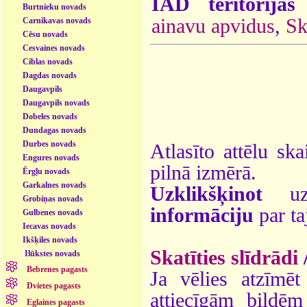
ĪAD teritorijas
Burtnieku novads
ainavu apvidus
,
Sk
Carnikavas novads
Cēsu novads
Cesvaines novads
Ciblas novads
Dagdas novads
Daugavpils
Daugavpils novads
Dobeles novads
Dundagas novads
Durbes novads
Atlasīto attēlu ska
Engures novads
pilnā izmērā.
Ērgļu novads
Garkalnes novads
Uzklikšķinot
uz 
Grobiņas novads
informāciju
par ta
Gulbenes novads
Iecavas novads
Ikšķiles novads
Skatīties slīdrādi
Ilūkstes novads
Bebrenes pagasts
Ja vēlies atzīmēt 
Dvietes pagasts
attiecīgām bildē
Eglaines pagasts