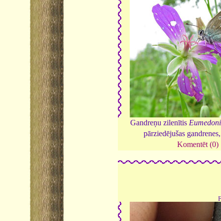
Gandreņu zilenītis
Eumedoni
pārziedējušas gandrenes
Komentēt (0)