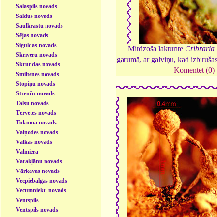
Salaspils novads
Saldus novads
Saulkrastu novads
Sējas novads
Siguldas novads
Mirdzošā lākturīte
Cribraria
Skrīveru novads
garumā, ar galviņu, kad izbiruša
Skrundas novads
Komentēt (0)
Smiltenes novads
Stopiņu novads
Strenču novads
Talsu novads
Tērvetes novads
Tukuma novads
Vaiņodes novads
Valkas novads
Valmiera
Varakļānu novads
Vārkavas novads
Vecpiebalgas novads
Vecumnieku novads
Ventspils
Ventspils novads