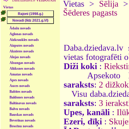
Daba.dziedava.lv
VEIDOTĀJI
Vietas >
Sēlija
Vietas
Šēderes pagasts
Ādažu novads
Aglonas novads
Aizkraukles novads
Daba.dziedava.lv 
Aizputes novads
Aknīstes novads
vietas fotografēti o
Alojas novads
Alsungas novads
Diži koki
:
Rieksti
Alūksnes novads
Apsekoto
Amatas novads
Apes novads
saraksts
:
2 dižkok
Auces novads
Visu daba.dzieda
Babītes novads
Baldones novads
saraksts
:
3 ierakst
Baltinavas novads
Balvu novads
Upes, kanāli
:
Ilū
Bauskas novads
Ezeri, dīķi
:
Skuje
Beverīnas novads
Brocēnu novads