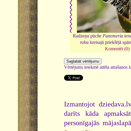
Radzeņu pūcīte
Panemeria ten
robu kreisajā priekšējā spā
Komentēt (0)
Vērtējums ietekmē attēla atrašanos la
Izmantojot dziedava.lv
darīts kāda apmaksāt
personīgajās mājaslap