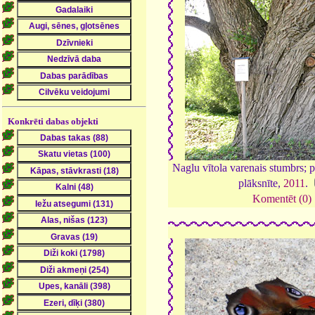
Konkrēti dabas objekti
Naglu vītola varenais stumbrs; pi
plāksnīte,
2011
.
Komentēt (0)