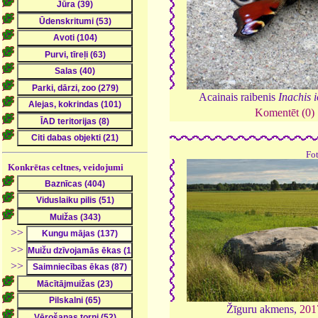
Acainais raibenis
Inachis i
Komentēt (0)
Fo
Konkrētas celtnes, veidojumi
>>
>>
>>
Žīguru akmens,
201