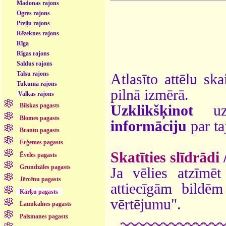
Madonas rajons
Ogres rajons
Preiļu rajons
Rēzeknes rajons
Rīga
Rīgas rajons
Saldus rajons
Talsu rajons
Atlasīto attēlu ska
Tukuma rajons
pilnā izmērā.
Valkas rajons
Bilskas pagasts
Uzklikšķinot
uz 
Blomes pagasts
informāciju
par ta
Brantu pagasts
Ērģemes pagasts
Skatīties slīdrādi
Ēveles pagasts
Grundzāles pagasts
Ja vēlies atzīmēt 
Jērcēnu pagasts
attiecīgām bildē
Kārķu pagasts
vērtējumu".
Launkalnes pagasts
Palsmanes pagasts