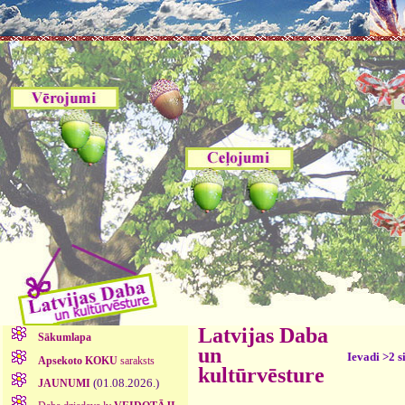
Latvijas Daba
Sākumlapa
un
Ievadi >2 s
Apsekoto KOKU
saraksts
kultūrvēsture
(01.08.2026.)
JAUNUMI