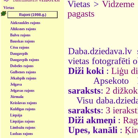
Daba.dziedava.lv
VEIDOTĀJI
Vietas >
Vidzeme
Vietas
pagasts
Aizkraukles rajons
Alūksnes rajons
Balvu rajons
Bauskas rajons
Cēsu rajons
Daba.dziedava.lv 
Daugavpils
vietas fotografēti o
Daugavpils rajons
Dobeles rajons
Diži koki
:
Liģu di
Gulbenes rajons
Apsekoto
Jēkabpils rajons
Jelgava
saraksts
:
2 dižkok
Jelgavas rajons
Jūrmala
Visu daba.dzieda
Krāslavas rajons
saraksts
:
3 ierakst
Kuldīgas rajons
Liepāja
Diži akmeņi
:
Rag
Liepājas rajons
Upes, kanāli
:
Ķir
Limbažu rajons
Ludzas rajons