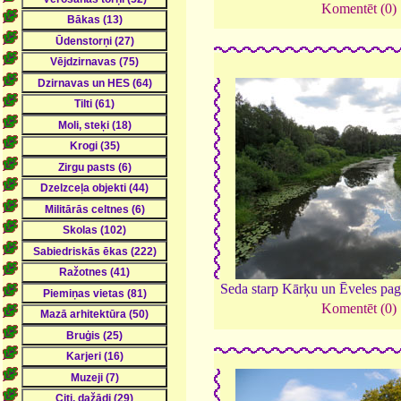
Komentēt (0)
Seda starp Kārķu un Ēveles pa
Komentēt (0)