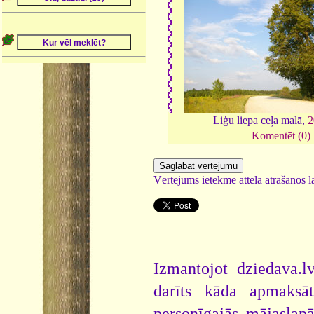
Liģu liepa ceļa malā,
2
Komentēt (0)
Vērtējums ietekmē attēla atrašanos la
Izmantojot dziedava.lv
darīts kāda apmaksāt
personīgajās mājaslap