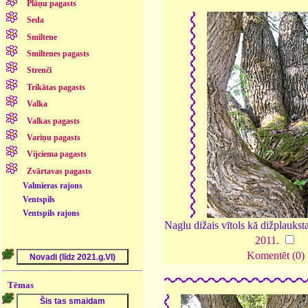
Plāņu pagasts
Seda
Smiltene
Smiltenes pagasts
Strenči
Trikātas pagasts
Valka
Valkas pagasts
Variņu pagasts
Vijciema pagasts
Zvārtavas pagasts
Valmieras rajons
Ventspils
Ventspils rajons
Naglu dižais vītols kā dižplaukst
2011
.
Komentēt (0)
Tēmas