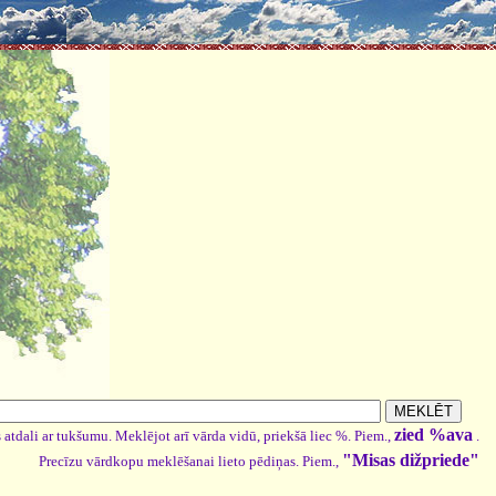
zied %ava
 atdali ar tukšumu. Meklējot arī vārda vidū, priekšā liec %. Piem.,
.
"Misas dižpriede"
Precīzu vārdkopu meklēšanai lieto pēdiņas. Piem.,