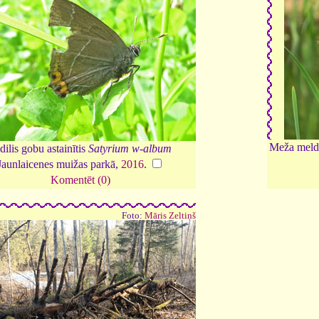
Meža meld
dilis gobu astainītis
Satyrium w-album
Jaunlaicenes muižas parkā,
2016
.
Komentēt (0)
Foto:
Māris Zeltiņš