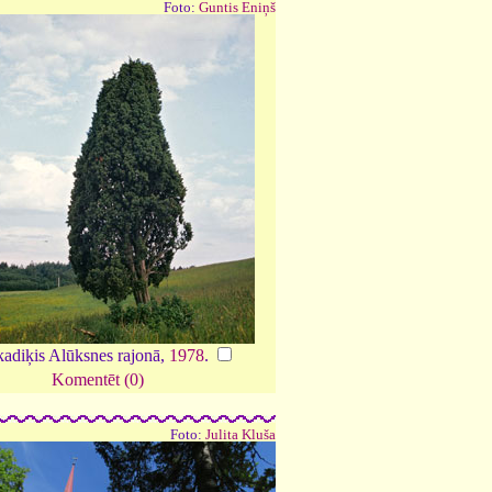
Foto:
Guntis Eniņš
kadiķis Alūksnes rajonā,
1978
.
Komentēt (0)
Foto:
Julita Kluša