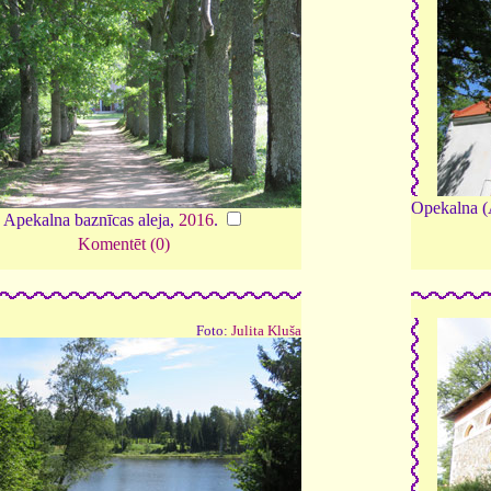
Opekalna (A
Apekalna baznīcas aleja,
2016
.
Komentēt (0)
Foto:
Julita Kluša