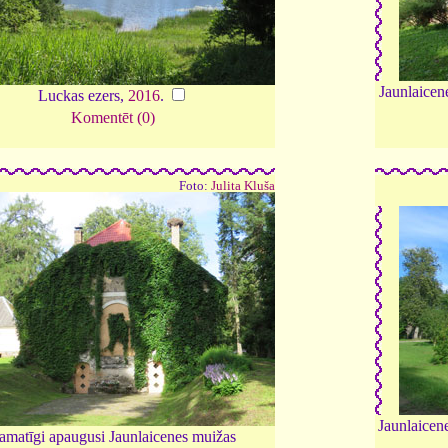
Jaunlaicen
Luckas ezers,
2016
.
Komentēt (0)
Foto:
Julita Kluša
Jaunlaicen
amatīgi apaugusi Jaunlaicenes muižas