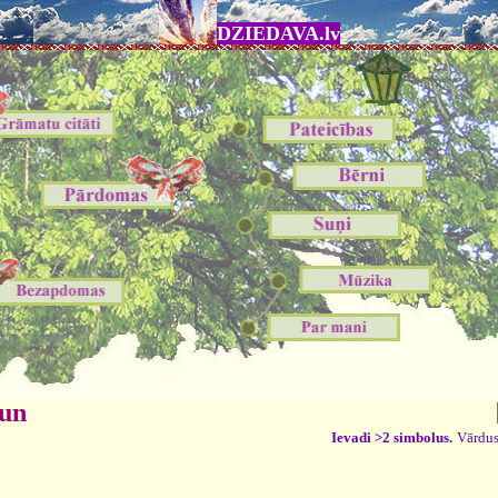
DZIEDAVA.lv
 un
Ievadi >2 simbolus.
Vārdus