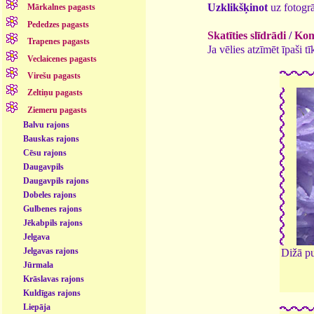
Uzklikšķinot
uz fotogrā
Mārkalnes pagasts
Pededzes pagasts
Skatīties slīdrādi
/
Kome
Trapenes pagasts
Ja vēlies atzīmēt īpaši 
Veclaicenes pagasts
Virešu pagasts
Zeltiņu pagasts
Ziemeru pagasts
Balvu rajons
Bauskas rajons
Cēsu rajons
Daugavpils
Daugavpils rajons
Dobeles rajons
Gulbenes rajons
Jēkabpils rajons
Jelgava
Jelgavas rajons
Dižā pu
Jūrmala
Krāslavas rajons
Kuldīgas rajons
Liepāja