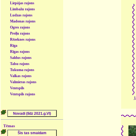
Liepājas rajons
Limbažu rajons
Ludzas rajons
Madonas rajons
Ogres rajons
Preiļu rajons
Rēzeknes rajons
Rīga
Rīgas rajons
Saldus rajons
Talsu rajons
Tukuma rajons
Valkas rajons
Valmieras rajons
Ventspils
Ventspils rajons
J
Tēmas