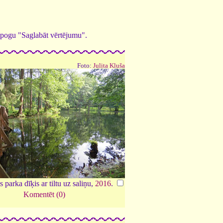
ed pogu "Saglabāt vērtējumu".
Foto:
Julita Kluša
 parka dīķis ar tiltu uz saliņu,
2016
.
Komentēt (0)