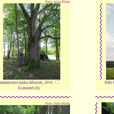
Foto:
Julita Kluša
aunlaicenes parka dižozols,
2016
.
Dižs 
Komentēt (0)
Foto:
Julita Kluša