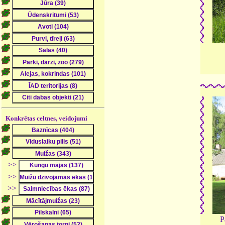
Konkrētas celtnes, veidojumi
>>
>>
>>
P