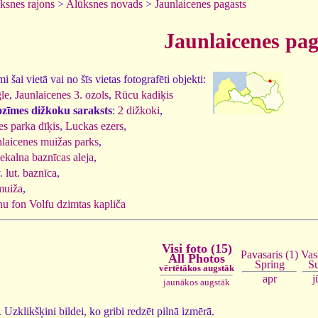
ksnes rajons
>
Alūksnes novads
>
Jaunlaicenes pagasts
Jaunlaicenes pag
 šai vietā vai no šīs vietas fotografēti objekti:
le
,
Jaunlaicenes 3. ozols
,
Rūcu kadiķis
ozīmes dižkoku saraksts
:
2 dižkoki
,
es parka dīķis
,
Luckas ezers
,
nlaicenes muižas parks
,
kalna baznīcas aleja
,
 lut. baznīca
,
muiža
,
u fon Volfu dzimtas kapliča
Visi foto (15)
Vas
Pavasaris (1)
All Photos
S
Spring
vērtētākos augstāk
j
apr
jaunākos augstāk
5. Uzklikšķini bildei, ko gribi redzēt pilnā izmērā.