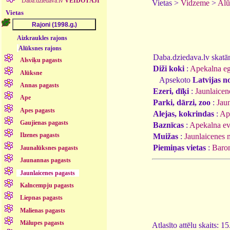
Daba.dziedava.lv
VEIDOTĀJI
Vietas >
Vidzeme
>
Alū
Vietas
Aizkraukles rajons
Alūksnes rajons
Daba.dziedava.lv skatāmi
Alsviķu pagasts
Diži koki
:
Apekalna eg
Alūksne
Apsekoto
Latvijas n
Annas pagasts
Ezeri, dīķi
:
Jaunlaicen
Ape
Parki, dārzi, zoo
:
Jau
Apes pagasts
Alejas, kokrindas
:
Ape
Gaujienas pagasts
Baznīcas
:
Apekalna ev.
Ilzenes pagasts
Muižas
:
Jaunlaicenes 
Piemiņas vietas
:
Baron
Jaunalūksnes pagasts
Jaunannas pagasts
Jaunlaicenes pagasts
Kalncempju pagasts
Liepnas pagasts
Malienas pagasts
Mālupes pagasts
Atlasīto attēlu skaits: 1