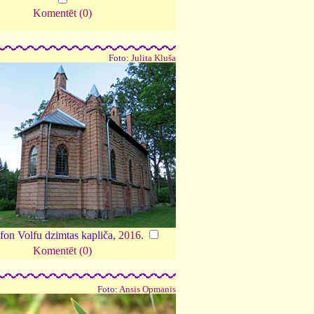
Komentēt (0)
Foto:
Julita Kluša
fon Volfu dzimtas kapliča,
2016
.
Komentēt (0)
Foto:
Ansis Opmanis