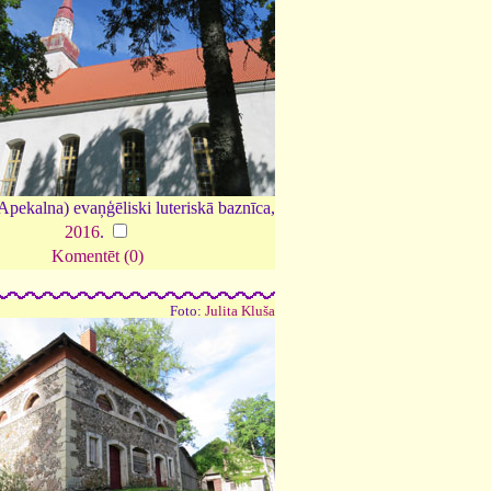
pekalna) evaņģēliski luteriskā baznīca,
2016
.
Komentēt (0)
Foto:
Julita Kluša