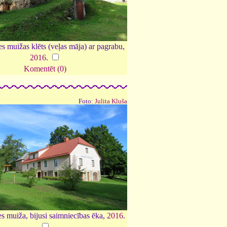
es muižas klēts (veļas māja) ar pagrabu,
2016
.
Komentēt (0)
Foto:
Julita Kluša
es muiža, bijusi saimniecības ēka,
2016
.