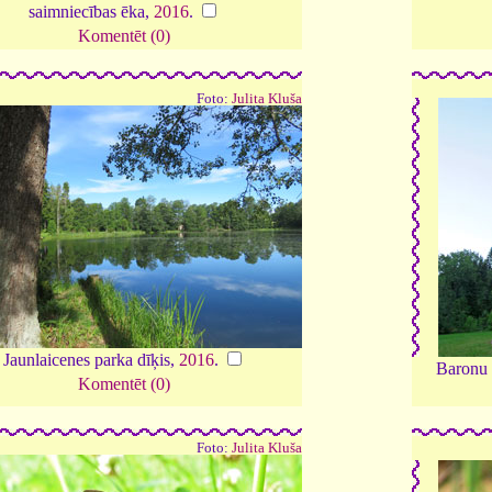
saimniecības ēka,
2016
.
Komentēt (0)
Foto:
Julita Kluša
Jaunlaicenes parka dīķis,
2016
.
Baronu 
Komentēt (0)
Foto:
Julita Kluša