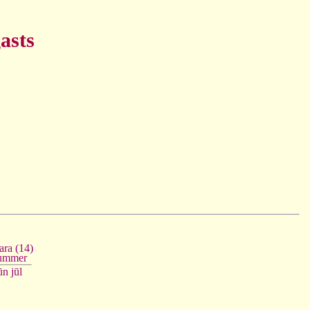
asts
ara (14)
ummer
ūn
jūl