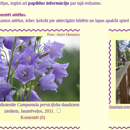
fijas, iegūsi arī
papildus informāciju
par tajā redzamo.
ntēt attēlus.
tīkamos attēlus, ieliec ķeksīti pie attiecīgām bildēm un lapas apakšā spi
Foto:
Ansis Opmanis
lkstenīte
Campanula persicifolia
daudziem
Jaunlaicenes
ziediem, Jaunrēveļos,
2011
.
Komentēt (0)