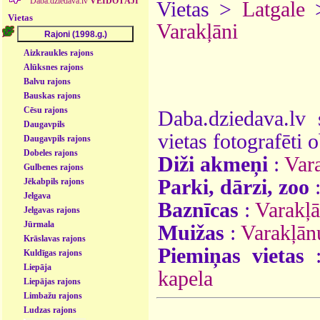
Daba.dziedava.lv
VEIDOTĀJI
Vietas >
Latgale
Vietas
Varakļāni
Aizkraukles rajons
Alūksnes rajons
Balvu rajons
Bauskas rajons
Cēsu rajons
Daba.dziedava.lv 
Daugavpils
vietas fotografēti o
Daugavpils rajons
Dobeles rajons
Diži akmeņi
:
Var
Gulbenes rajons
Parki, dārzi, zoo
Jēkabpils rajons
Jelgava
Baznīcas
:
Varakļā
Jelgavas rajons
Jūrmala
Muižas
:
Varakļān
Krāslavas rajons
Piemiņas vietas
Kuldīgas rajons
Liepāja
kapela
Liepājas rajons
Limbažu rajons
Ludzas rajons