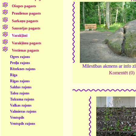
Ošupes pagasts
Praulienas pagasts
Sarkaņu pagasts
Sausnējas pagasts
Varakļāni
Varakļānu pagasts
Vestienas pagasts
Ogres rajons
Preiļu rajons
Mīlestības akmens ar info z
Rēzeknes rajons
Komentēt (0)
Rīga
Rīgas rajons
Saldus rajons
Talsu rajons
Tukuma rajons
Valkas rajons
Valmieras rajons
Ventspils
Ventspils rajons