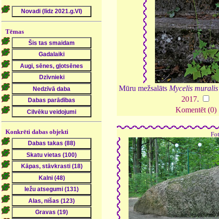
Tēmas
Mūru mežsalāts
Mycelis muralis
2017
.
Komentēt (0)
Konkrēti dabas objekti
Fo