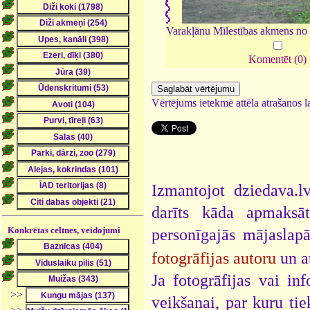
Varakļānu Mīlestības akmens no 
Komentēt (0)
Vērtējums ietekmē attēla atrašanos la
Izmantojot dziedava.lv
darīts kāda apmaksāt
Konkrētas celtnes, veidojumi
personīgajās mājaslap
fotogrāfijas autoru
un a
Ja fotogrāfijas vai i
>>
veikšanai, par kuru ti