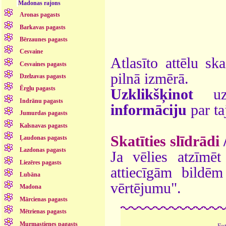
Madonas rajons
Aronas pagasts
Barkavas pagasts
Bērzaunes pagasts
Cesvaine
Atlasīto attēlu sk
Cesvaines pagasts
pilnā izmērā.
Dzelzavas pagasts
Ērgļu pagasts
Uzklikšķinot
uz 
Indrānu pagasts
informāciju
par ta
Jumurdas pagasts
Kalsnavas pagasts
Skatīties slīdrādi
Ļaudonas pagasts
Lazdonas pagasts
Ja vēlies atzīmēt 
Liezēres pagasts
attiecīgām bildē
Lubāna
vērtējumu".
Madona
Mārcienas pagasts
Mētrienas pagasts
Murmastienes pagasts
Fo