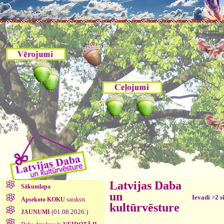
Latvijas Daba
Sākumlapa
un
Ievadi >2 s
Apsekoto KOKU
saraksts
kultūrvēsture
(01.08.2026.)
JAUNUMI