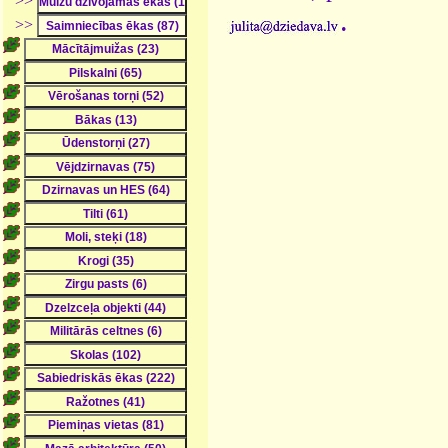
>>
.
>>