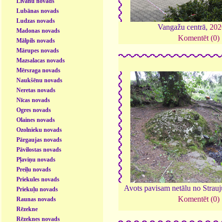
Līvānu novads
Lubānas novads
Ludzas novads
Vangažu centrā,
202
Madonas novads
Komentēt (0)
Mālpils novads
Mārupes novads
Mazsalacas novads
Mērsraga novads
Naukšēnu novads
Neretas novads
Nīcas novads
Ogres novads
Olaines novads
Ozolnieku novads
Pārgaujas novads
Pāvilostas novads
Pļaviņu novads
Preiļu novads
Priekules novads
Avots pavisam netālu no Strauj
Priekuļu novads
Komentēt (0)
Raunas novads
Rēzekne
Rēzeknes novads