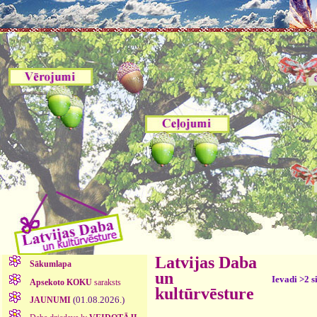
Latvijas Daba
Sākumlapa
un
Ievadi >2 s
Apsekoto KOKU
saraksts
kultūrvēsture
(01.08.2026.)
JAUNUMI