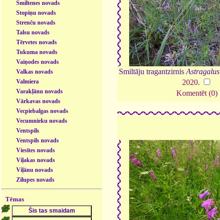
Smiltenes novads
Stopiņu novads
Strenču novads
Talsu novads
Tērvetes novads
Tukuma novads
Vaiņodes novads
Smiltāju tragantzirnis
Astragalus
Valkas novads
Valmiera
2020
.
Varakļānu novads
Komentēt (0)
Vārkavas novads
Vecpiebalgas novads
Vecumnieku novads
Ventspils
Ventspils novads
Viesītes novads
Viļakas novads
Viļānu novads
Zilupes novads
Tēmas