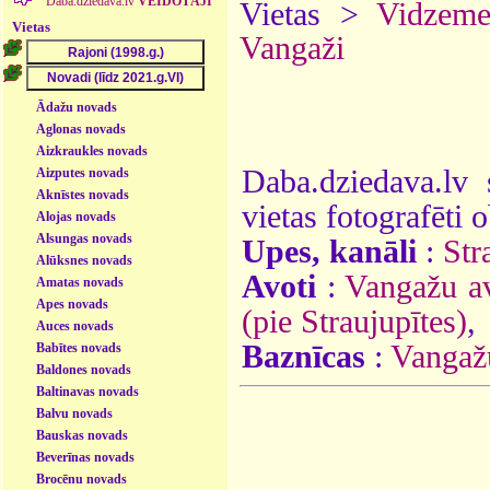
Daba.dziedava.lv
VEIDOTĀJI
Vietas >
Vidzem
Vietas
Vangaži
Ādažu novads
Aglonas novads
Aizkraukles novads
Daba.dziedava.lv 
Aizputes novads
Aknīstes novads
vietas fotografēti o
Alojas novads
Alsungas novads
Upes, kanāli
:
Str
Alūksnes novads
Avoti
:
Vangažu av
Amatas novads
Apes novads
(pie Straujupītes)
,
Auces novads
Baznīcas
:
Vangažu
Babītes novads
Baldones novads
Baltinavas novads
Balvu novads
Bauskas novads
Beverīnas novads
Brocēnu novads