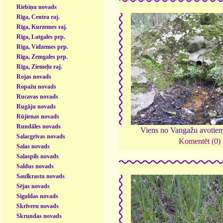
Riebiņu novads
Rīga, Centra raj.
Rīga, Kurzemes raj.
Rīga, Latgales prp.
Rīga, Vidzemes prp.
Rīga, Zemgales prp.
Rīga, Ziemeļu raj.
Rojas novads
Ropažu novads
Rucavas novads
Rugāju novads
Rūjienas novads
Rundāles novads
Viens no Vangažu avotie
Salacgrīvas novads
Komentēt (0)
Salas novads
Salaspils novads
Saldus novads
Saulkrastu novads
Sējas novads
Siguldas novads
Skrīveru novads
Skrundas novads