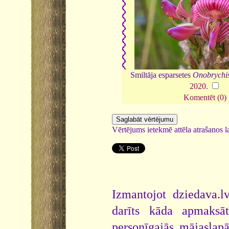
Smiltāja esparsetes
Onobrychis
2020
.
Komentēt (0)
Vērtējums ietekmē attēla atrašanos la
Izmantojot dziedava.lv
darīts kāda apmaksāt
personīgajās mājaslap