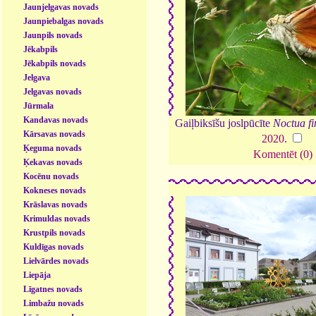
Jaunjelgavas novads
Jaunpiebalgas novads
Jaunpils novads
Jēkabpils
Jēkabpils novads
Jelgava
Jelgavas novads
Jūrmala
Kandavas novads
Gaiļbiksīšu joslpūcīte
Noctua fi
Kārsavas novads
2020
.
Ķeguma novads
Komentēt (0)
Ķekavas novads
Kocēnu novads
Kokneses novads
Krāslavas novads
Krimuldas novads
Krustpils novads
Kuldīgas novads
Lielvārdes novads
Liepāja
Līgatnes novads
Limbažu novads