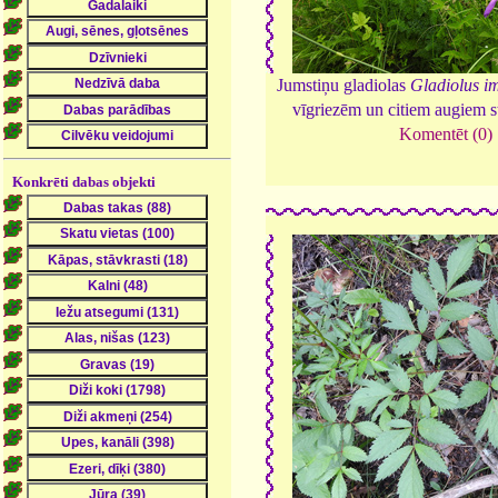
Jumstiņu gladiolas
Gladiolus i
vīgriezēm un citiem augiem s
Komentēt (0)
Konkrēti dabas objekti