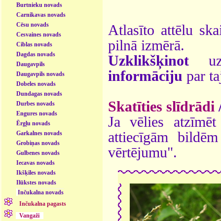
Burtnieku novads
Carnikavas novads
Cēsu novads
Atlasīto attēlu ska
Cesvaines novads
pilnā izmērā.
Ciblas novads
Dagdas novads
Uzklikšķinot
uz 
Daugavpils
informāciju
par ta
Daugavpils novads
Dobeles novads
Dundagas novads
Skatīties slīdrādi
Durbes novads
Engures novads
Ja vēlies atzīmēt 
Ērgļu novads
attiecīgām bildē
Garkalnes novads
Grobiņas novads
vērtējumu".
Gulbenes novads
Iecavas novads
Ikšķiles novads
Ilūkstes novads
Inčukalna novads
Inčukalna pagasts
Vangaži