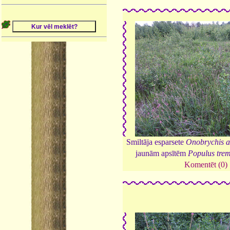
Smiltāja esparsete
Onobrychis a
jaunām apsītēm
Populus tre
Komentēt (0)