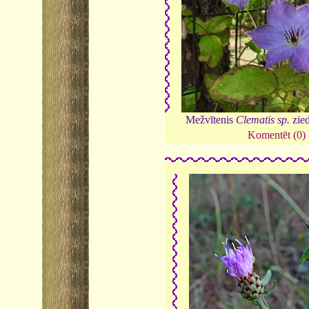
Mežvītenis
Clematis sp.
zie
Komentēt (0)