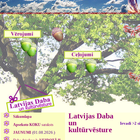
Latvijas Daba
Sākumlapa
un
Ievadi >2 s
Apsekoto KOKU
saraksts
kultūrvēsture
(01.08.2026.)
JAUNUMI