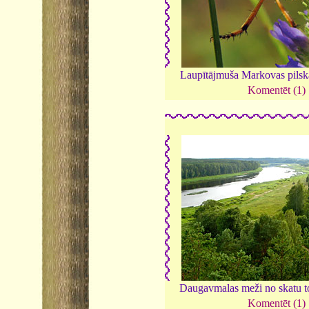
Laupītājmuša Markovas pilsk
Komentēt (1)
Daugavmalas meži no skatu t
Komentēt (1)