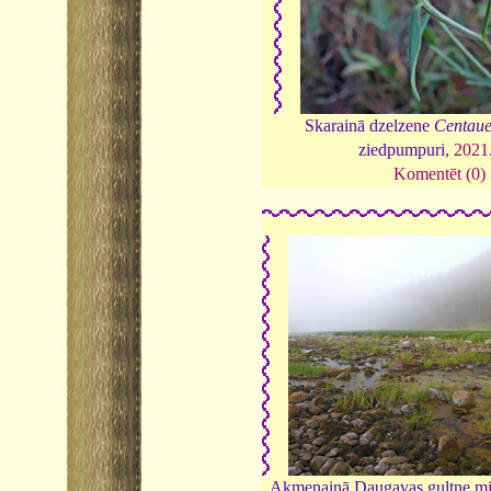
Skarainā dzelzene
Centaue
ziedpumpuri,
2021
Komentēt (0)
Akmeņainā Daugavas gultne mig