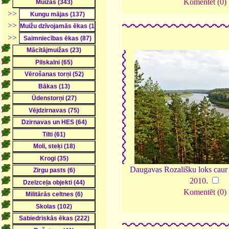
Komentēt (0)
>>
>>
>>
Daugavas Rozališku loks caur
2010
.
Komentēt (0)