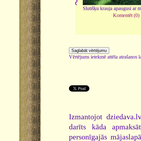
Slutišķu krauja apaugusi ar 
Komentēt (0)
Vērtējums ietekmē attēla atrašanos la
Izmantojot dziedava.lv
darīts kāda apmaksāt
personīgajās mājaslap