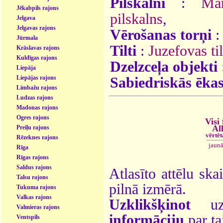
Pilskalni
:
Mar
Jēkabpils rajons
pilskalns
,
Jelgava
Jelgavas rajons
Vērošanas torņi
:
Jūrmala
Tilti
:
Juzefovas til
Krāslavas rajons
Kuldīgas rajons
Dzelzceļa objekti
Liepāja
Liepājas rajons
Sabiedriskās ēka
Limbažu rajons
Ludzas rajons
Madonas rajons
Ogres rajons
Visi
Al
Preiļu rajons
vērtē
Rēzeknes rajons
jaun
Rīga
Rīgas rajons
Saldus rajons
Atlasīto attēlu ska
Talsu rajons
pilnā izmērā.
Tukuma rajons
Valkas rajons
Uzklikšķinot
uz 
Valmieras rajons
informāciju
par ta
Ventspils