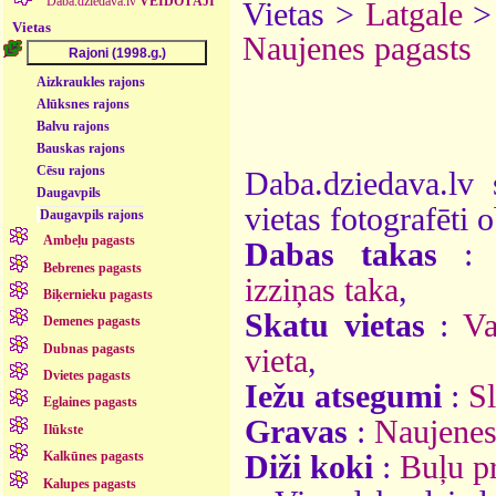
Daba.dziedava.lv
VEIDOTĀJI
Vietas >
Latgale
Vietas
Naujenes pagasts
Aizkraukles rajons
Alūksnes rajons
Balvu rajons
Bauskas rajons
Cēsu rajons
Daba.dziedava.lv 
Daugavpils
vietas fotografēti o
Daugavpils rajons
Ambeļu pagasts
Dabas takas
Bebrenes pagasts
izziņas taka
,
Biķernieku pagasts
Skatu vietas
:
Va
Demenes pagasts
Dubnas pagasts
vieta
,
Dvietes pagasts
Iežu atsegumi
:
Sl
Eglaines pagasts
Gravas
:
Naujenes
Ilūkste
Kalkūnes pagasts
Diži koki
:
Buļu p
Kalupes pagasts