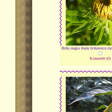
Britu staģes
Inula britannica
zi
Komentēt (0)