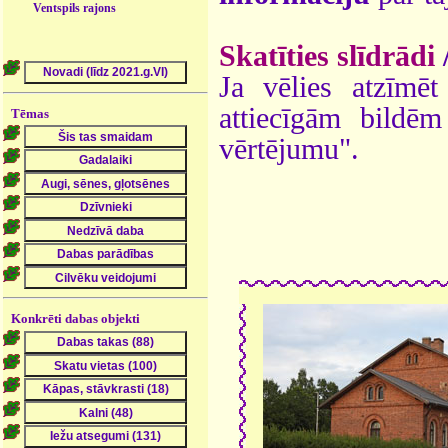
Ventspils rajons
Skatīties slīdrādi
Ja vēlies atzīmēt 
attiecīgām bildē
Tēmas
vērtējumu".
Konkrēti dabas objekti