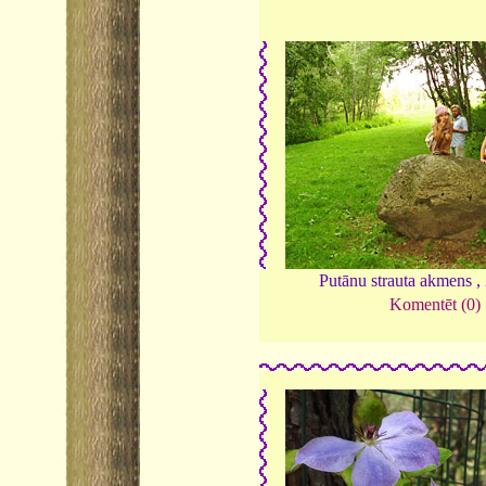
Putānu strauta akmens ,
Komentēt (0)