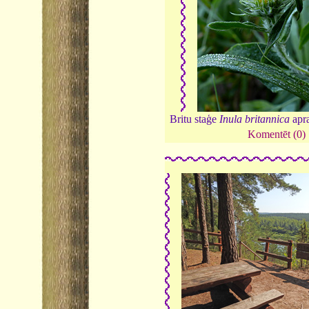
Britu staģe
Inula britannica
apra
Komentēt (0)