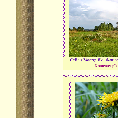
Ceļš uz Vasargelišku skatu t
Komentēt (0)