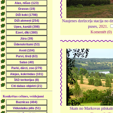
Naujenes dzelzceļa stacija no d
puses,
2021
.
Komentēt (0)
Konkrētas celtnes, veidojumi
Skats no Markovas pilskal