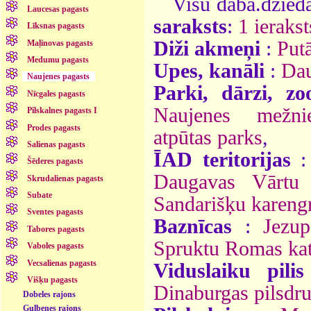
Visu daba.dzieda
Laucesas pagasts
saraksts
:
1 ierakst
Līksnas pagasts
Diži akmeņi
:
Put
Maļinovas pagasts
Medumu pagasts
Upes, kanāli
:
Da
Naujenes pagasts
Parki, dārzi, zo
Nīcgales pagasts
Naujenes mežnie
Pilskalnes pagasts I
Prodes pagasts
atpūtas parks
,
Salienas pagasts
ĪAD teritorijas
Šēderes pagasts
Daugavas Vārtu 
Skrudalienas pagasts
Subate
Sandarišķu karengr
Sventes pagasts
Baznīcas
:
Jezu
Tabores pagasts
Spruktu Romas kat
Vaboles pagasts
Vecsalienas pagasts
Viduslaiku pilis
Višķu pagasts
Dinaburgas pilsdr
Dobeles rajons
Gulbenes rajons